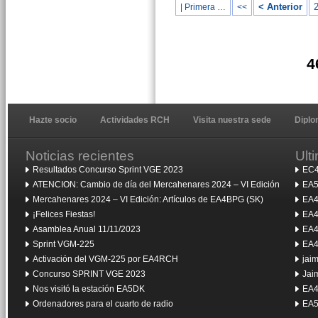
< Anterior
| Primera …
<<
4
Hazte socio
Actividades RCH
Visita nuestra sede
Dipl
Noticias recientes
Ult
Resultados Concurso Sprint VGE 2023
EC4
ATENCION: Cambio de día del Mercahenares 2024 – VI Edición
EA5
Mercahenares 2024 – VI Edición: Artículos de EA4BPG (SK)
EA4
¡Felices Fiestas!
EA4
Asamblea Anual 11/11/2023
EA4
Sprint VGM-225
EA4
Activación del VGM-225 por EA4RCH
jai
Concurso SPRINT VGE 2023
Jai
Nos visitó la estación EA5DK
EA4
Ordenadores para el cuarto de radio
EA5