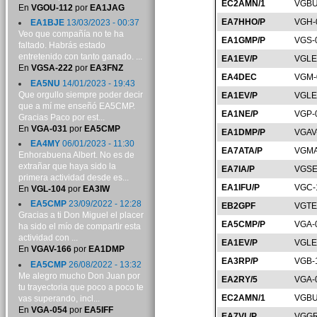
EC2AMN/1
VGBU
En
VGOU-112
por
EA1JAG
EA7HHO/P
VGH-
EA1BJE
13/03/2023 - 00:37
Veo que compañía no te ha
EA1GMP/P
VGS-
faltado. Habrás estado
entretenido con tanto ganado. ...
EA1EV/P
VGLE
En
VGSA-222
por
EA3FNZ
EA4DEC
VGM-
EA5NU
14/01/2023 - 19:43
Que orgullo siempre poder decir
EA1EV/P
VGLE
que a mí me enseñó EA5CMP.
EA1NE/P
VGP-
Gracias Paco por est...
En
VGA-031
por
EA5CMP
EA1DMP/P
VGAV
EA4MY
06/01/2023 - 11:30
EA7ATA/P
VGMA
Enhorabuena Albert. No es de
extrañar que haya sido la
EA7IA/P
VGSE
primera actividad desde es...
EA1IFU/P
VGC-
En
VGL-104
por
EA3IW
EA5CMP
23/09/2022 - 12:28
EB2GPF
VGTE
Gracias a ti Don Miguel el placer
EA5CMP/P
VGA-
ha sido el mío de compartir esta
actividad con ...
EA1EV/P
VGLE
En
VGAV-166
por
EA1DMP
EA3RP/P
VGB-
EA5CMP
26/08/2022 - 13:32
Me alegro mucho Don Juan por
EA2RY/5
VGA-
tu trayectoria que poco a poco te
EC2AMN/1
VGBU
vas superando, incl...
En
VGA-054
por
EA5IFF
EA7VL/P
VGGR