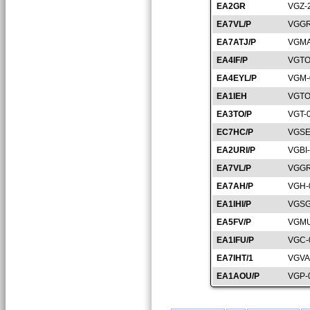
EA2GR
VGZ-
EA7VL/P
VGGR
EA7ATJ/P
VGMA
EA4IF/P
VGTO
EA4EYL/P
VGM-
EA1IEH
VGTO
EA3TO/P
VGT-
EC7HC/P
VGSE
EA2URI/P
VGBI
EA7VL/P
VGGR
EA7AH/P
VGH-
EA1IHI/P
VGSG
EA5FV/P
VGMU
EA1IFU/P
VGC-
EA7IHT/1
VGVA
EA1AOU/P
VGP-