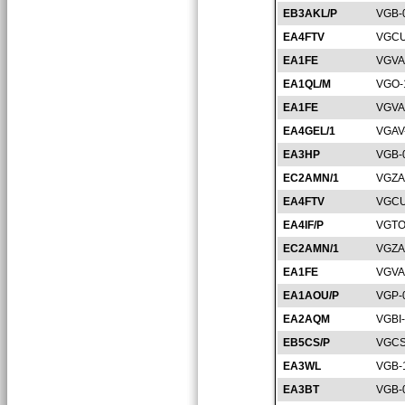
EB3AKL/P
VGB-
EA4FTV
VGCU
EA1FE
VGVA
EA1QL/M
VGO-
EA1FE
VGVA
EA4GEL/1
VGAV
EA3HP
VGB-
EC2AMN/1
VGZA
EA4FTV
VGCU
EA4IF/P
VGTO
EC2AMN/1
VGZA
EA1FE
VGVA
EA1AOU/P
VGP-
EA2AQM
VGBI
EB5CS/P
VGCS
EA3WL
VGB-
EA3BT
VGB-