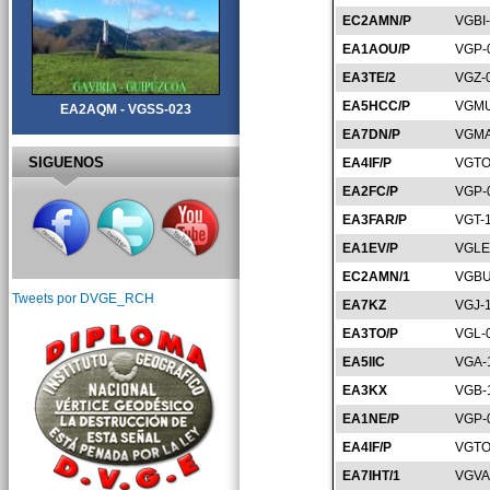
EC2AMN/P
VGBI
EA1AOU/P
VGP-
EA3TE/2
VGZ-
EA5HCC/P
VGMU
EA2AQM - VGSS-023
EA7DN/P
VGMA
SIGUENOS
EA4IF/P
VGTO
EA2FC/P
VGP-
EA3FAR/P
VGT-
EA1EV/P
VGLE
EC2AMN/1
VGBU
Tweets por DVGE_RCH
EA7KZ
VGJ-
EA3TO/P
VGL-
EA5IIC
VGA-
EA3KX
VGB-
EA1NE/P
VGP-
EA4IF/P
VGTO
EA7IHT/1
VGVA