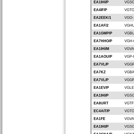
EA1IHI/P
VGSG
EA4IF/P
VGTO
EA2EEK/1
VGO-
EA1AF/2
VGHU
EA1GMP/P
VGBU
EA7HHO/P
VGH-
EA1IHI/M
VGVA
EA1AOU/P
VGP-
EA7VL/P
VGGR
EA7KZ
VGBA
EA7VL/P
VGGR
EA1EV/P
VGLE
EA1IHI/P
VGSG
EA8URT
VGTF
EC4AIT/P
VGTO
EA1FE
VGVA
EA1IHI/P
VGSG