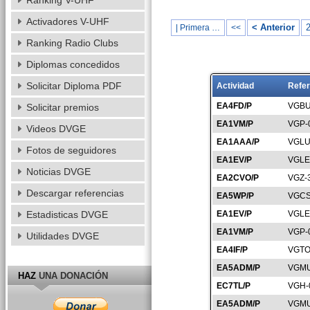
Ranking V-UHF
Activadores V-UHF
< Anterior
| Primera …
<<
Ranking Radio Clubs
Diplomas concedidos
Solicitar Diploma PDF
Actividad
Refer
EA4FD/P
VGBU
Solicitar premios
EA1VM/P
VGP-
Videos DVGE
EA1AAA/P
VGLU
Fotos de seguidores
EA1EV/P
VGLE
Noticias DVGE
EA2CVO/P
VGZ-
Descargar referencias
EA5WP/P
VGCS
Estadisticas DVGE
EA1EV/P
VGLE
EA1VM/P
VGP-
Utilidades DVGE
EA4IF/P
VGTO
EA5ADM/P
VGMU
HAZ
UNA DONACIÓN
EC7TL/P
VGH-
EA5ADM/P
VGMU