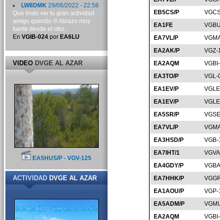
LW8DMK
29/06/2022 - 22:58
EB5CS/P
VGCS
Que lindo ver tu gran actividad
amigo querido !!! Abrazo muy
EA1FE
VGBU
fuerte desde el otro...
En
VGIB-024
por
EA6LU
EA7VL/P
VGMA
EA2AK/P
VGZ-
VIDEO
DVGE AL AZAR
EA2AQM
VGBI
EA3TO/P
VGL-
EA1EV/P
VGLE
EA1EV/P
VGLE
EA5SR/P
VGSE
EA7VL/P
VGMA
EA3HSD/P
VGB-
EA7IHT/1
VGVA
EA5HUS/P - VGV-125
EA4GDY/P
VGBA
ACTIVIDAD
DVGE AL AZAR
EA7HHK/P
VGGR
EA1AOU/P
VGP-
EA5ADM/P
VGMU
EA2AQM
VGBI