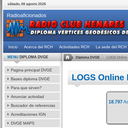
sábado, 08 agosto 2026
Radioaficionados
Inicio
Acerca del RCH
Actividades RCH
La sede del RCH
MENU
DIPLOMA DVGE
Diploma DVGE
LOGS Online
Pagina principal DVGE
LOGS Online
Bases diploma DVGE
Para que sirven?
Anunciar actividad
18.797
Ac
Buscador de referencias
Acreditaciones IGN
DVGE MAPS