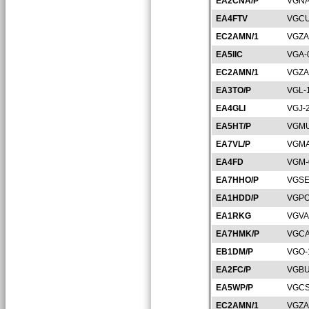
EA2CNA/P
VGNA
EA4FTV
VGCU
EC2AMN/1
VGZA
EA5IIC
VGA-
EC2AMN/1
VGZA
EA3TO/P
VGL-
EA4GLI
VGJ-
EA5HT/P
VGMU
EA7VL/P
VGMA
EA4FD
VGM-
EA7HHO/P
VGSE
EA1HDD/P
VGPO
EA1RKG
VGVA
EA7HMK/P
VGCA
EB1DM/P
VGO-
EA2FC/P
VGBU
EA5WP/P
VGCS
EC2AMN/1
VGZA