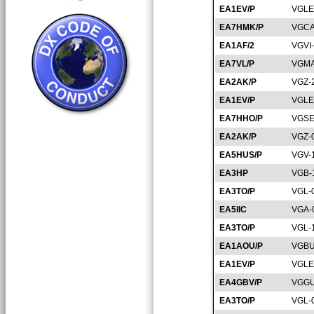
EA1EV/P
VGLE
EA7HMK/P
VGCA
EA1AF/2
VGVI
EA7VL/P
VGMA
EA2AK/P
VGZ-
EA1EV/P
VGLE
EA7HHO/P
VGSE
EA2AK/P
VGZ-
EA5HUS/P
VGV-
EA3HP
VGB-
EA3TO/P
VGL-
EA5IIC
VGA-
EA3TO/P
VGL-
EA1AOU/P
VGBU
EA1EV/P
VGLE
EA4GBV/P
VGGU
EA3TO/P
VGL-