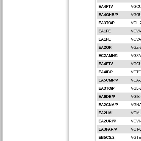
EA4FTV
VGCU
EA4GHB/P
VGGU
EA3TO/P
VGL-
EA1FE
VGVA
EA1FE
VGVA
EA2GR
VGZ-
EC2AMN/1
VGZA
EA4FTV
VGCU
EA4IF/P
VGTO
EA5CMP/P
VGA-
EA3TO/P
VGL-
EA6DB/P
VGIB
EA2CNA/P
VGNA
EA2LMI
VGMU
EA2URI/P
VGVI
EA3FAR/P
VGT-
EB5CS/2
VGTE