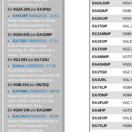
por tu forma de llevar las
EA5AJX/P
VGV-
actividades,eres un f...
En
VGZA-200
por
EA3FNZ
EA6DB/P
VGIB
EA5CMP
20/09/2023 - 11:53
EA2KU/P
VGVI
Amigo Miguel Ángel no tengo
palabras para expresar mi
EA3TO/P
VGL-
agradecimiento y sobre todo...
EC2AMN/P
VGBI
En
VGAV-030
por
EA1DMP
EA7JGU
19/09/2023 - 17:12
EA1EV/P
VGLE
Esta actividad tiene una
EA3TO/P
VGZ-
caminata de 18km entre ida y
vuelta. También es una acti...
EA4WW/P
VGTO
En
VGJ-093
por
EA7JGU
EA4GHB/P
VGGU
EA6LU
10/09/2023 - 17:36
FELICITACIONES Luc,
EA3TO/2
VGZ-
enhorabuena por la actividad de
EA3URL
VGL-
vértice, disfruta de Mallorca...
En
VGIB-010
por
ON7DQ
EA7VL/P
VGMA
EA7HMK
25/08/2023 - 09:59
EA7DN/P
VGMA
Miguel Angel Gracias a ti por
estar siempre atento a lo que
EA1IFU/P
VGC-
necesitábamos, da g...
En
VGAV-156
por
EA1DMP
EA4IF/P
VGTO
EA1JAG
07/04/2023 - 10:56
EA1EV/P
VGLE
Vertice relativamente cercano a
Verín. Fácil acceso por la
EA7VL/P
VGMA
carretera que sube de...