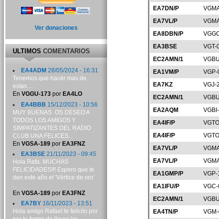
EA7DN/P
VGMA
EA7VL/P
VGMA
Ver donaciones
EA8DBN/P
VGGC
EA3BSE
VGT-
ULTIMOS
COMENTARIOS
EC2AMN/1
VGBU
EA4ADM
28/05/2024 - 16:31
EA1VM/P
VGP-
Tenemos que hacer mas de
EA7KZ
VGJ-
estas....
En
VGGU-173
por
EA4LO
EC2AMN/1
VGBU
EA4BBB
15/12/2023 - 10:56
EA2AQM
VGBI
MUY BUENAS. OS DESEO A
TODOS LOS AMIGOS Y
EA4IF/P
VGTO
SIMPATIZANTES DEL RADIO
EA4IF/P
VGTO
CLUB UNA FELICES...
En
VGSA-189
por
EA3FNZ
EA7VL/P
VGMA
EA3BSE
21/11/2023 - 09:45
EA7VL/P
VGMA
Hola Rafa. MUCHAS
FELICIDADES!!! Espero que te
EA1GMP/P
VGP-
den este año el 'Vértice de oro'
...
EA1IFU/P
VGC-
En
VGSA-189
por
EA3FNZ
EC2AMN/1
VGBU
EA7BY
16/11/2023 - 13:51
Hola amigo Rafael:te felicito por
EA4TN/P
VGM-