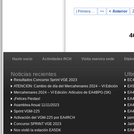
< Anterior
| Primera …
<<
4
Hazte socio
Actividades RCH
Visita nuestra sede
Dipl
Noticias recientes
Ult
Resultados Concurso Sprint VGE 2023
EC4
ATENCION: Cambio de día del Mercahenares 2024 – VI Edición
EA5
Mercahenares 2024 – VI Edición: Artículos de EA4BPG (SK)
EA4
¡Felices Fiestas!
EA4
Asamblea Anual 11/11/2023
EA4
Sprint VGM-225
EA4
Activación del VGM-225 por EA4RCH
jai
Concurso SPRINT VGE 2023
Jai
Nos visitó la estación EA5DK
EA4