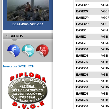
EA5EX/P
VGMU
EA5EX/P
VGCR
EA5EX/P
VGCR
EA5EX/P
VGCR
EC2AMN/P - VGBI-134
EA5EZ
VGMU
SIGUENOS
EA5EZ
VGIB
EA5EZ
VGMU
EA5EZ/6
VGIB
EA5EZ/6
VGIB
EA5EZ/6
VGIB
Tweets por DVGE_RCH
EA5EZ/6
VGIB
EA5EZ/6
VGIB
EA5EZ/6
VGIB
EA5EZ/6
VGIB
EA5EZ/6
VGIB
EA5EZ/6
VGIB
EA5EZ/6
VGIB