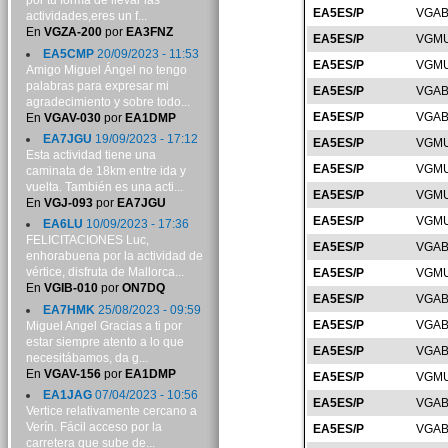
por tu forma de llevar las
EA5ES/P
VGAB
actividades,eres un f...
En
VGZA-200
por
EA3FNZ
EA5ES/P
VGMU
EA5CMP
20/09/2023 - 11:53
EA5ES/P
VGMU
Amigo Miguel Ángel no tengo
palabras para expresar mi
EA5ES/P
VGAB
agradecimiento y sobre todo...
EA5ES/P
VGAB
En
VGAV-030
por
EA1DMP
EA7JGU
19/09/2023 - 17:12
EA5ES/P
VGMU
Esta actividad tiene una
EA5ES/P
VGMU
caminata de 18km entre ida y
vuelta. También es una acti...
EA5ES/P
VGMU
En
VGJ-093
por
EA7JGU
EA5ES/P
VGMU
EA6LU
10/09/2023 - 17:36
FELICITACIONES Luc,
EA5ES/P
VGAB
enhorabuena por la actividad de
vértice, disfruta de Mallorca...
EA5ES/P
VGMU
En
VGIB-010
por
ON7DQ
EA5ES/P
VGAB
EA7HMK
25/08/2023 - 09:59
EA5ES/P
VGAB
Miguel Angel Gracias a ti por
estar siempre atento a lo que
EA5ES/P
VGAB
necesitábamos, da g...
En
VGAV-156
por
EA1DMP
EA5ES/P
VGMU
EA1JAG
07/04/2023 - 10:56
EA5ES/P
VGAB
Vertice relativamente cercano a
Verín. Fácil acceso por la
EA5ES/P
VGAB
carretera que sube de...