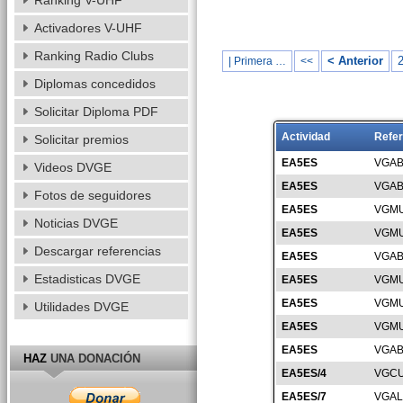
Ranking V-UHF
Activadores V-UHF
Ranking Radio Clubs
< Anterior
| Primera …
<<
Diplomas concedidos
Solicitar Diploma PDF
Actividad
Refer
Solicitar premios
EA5ES
VGAB
Videos DVGE
EA5ES
VGAB
Fotos de seguidores
EA5ES
VGMU
Noticias DVGE
EA5ES
VGMU
Descargar referencias
EA5ES
VGAB
Estadisticas DVGE
EA5ES
VGMU
EA5ES
VGMU
Utilidades DVGE
EA5ES
VGMU
EA5ES
VGAB
HAZ
UNA DONACIÓN
EA5ES/4
VGCU
EA5ES/7
VGAL