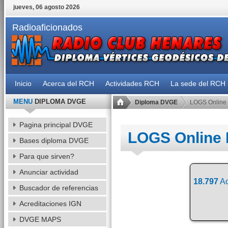
jueves, 06 agosto 2026
Radioaficionados
Inicio
Acerca del RCH
Actividades RCH
La sede del RCH
MENU
DIPLOMA DVGE
Diploma DVGE
LOGS Online
Pagina principal DVGE
LOGS Online
Bases diploma DVGE
Para que sirven?
Anunciar actividad
18.797
Ac
Buscador de referencias
Acreditaciones IGN
DVGE MAPS