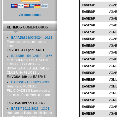
EA5ES/P
VGAB
EA5ES/P
VGAB
Ver donaciones
EA5ES/P
VGAB
EA5ES/P
VGAB
ULTIMOS
COMENTARIOS
EA5ES/P
VGMU
EA4ADM
28/05/2024 - 16:31
EA5ES/P
VGAB
Tenemos que hacer mas de
EA5ES/P
VGAB
estas....
En
VGGU-173
por
EA4LO
EA5ES/P
VGAB
EA4BBB
15/12/2023 - 10:56
EA5ES/P
VGAB
MUY BUENAS. OS DESEO A
TODOS LOS AMIGOS Y
EA5ES/P
VGMU
SIMPATIZANTES DEL RADIO
CLUB UNA FELICES...
EA5ES/P
VGAB
En
VGSA-189
por
EA3FNZ
EA5ES/P
VGMU
EA3BSE
21/11/2023 - 09:45
Hola Rafa. MUCHAS
EA5ES/P
VGMU
FELICIDADES!!! Espero que te
EA5ES/P
VGMU
den este año el 'Vértice de oro'
...
EA5ES/P
VGMU
En
VGSA-189
por
EA3FNZ
EA5ES/P
VGAB
EA7BY
16/11/2023 - 13:51
Hola amigo Rafael:te felicito por
EA5ES/P
VGAB