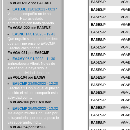
EA5ES/P
VGMU
En
VGOU-112
por
EA1JAG
EA1BJE
13/03/2023 - 00:37
EA5ES/P
VGAB
Veo que compañía no te ha
EA5ES/P
VGMU
faltado. Habrás estado
entretenido con tanto ganado. ...
EA5ES/P
VGAB
En
VGSA-222
por
EA3FNZ
EA5ES/P
VGMU
EA5NU
14/01/2023 - 19:43
Que orgullo siempre poder decir
EA5ES/P
VGAB
que a mí me enseñó EA5CMP.
EA5ES/P
VGMU
Gracias Paco por est...
En
VGA-031
por
EA5CMP
EA5ES/P
VGAB
EA4MY
06/01/2023 - 11:30
EA5ES/P
VGAB
Enhorabuena Albert. No es de
extrañar que haya sido la
EA5ES/P
VGAB
primera actividad desde es...
En
VGL-104
por
EA3IW
EA5ES/P
VGAB
EA5CMP
23/09/2022 - 12:28
EA5ES/P
VGAB
Gracias a ti Don Miguel el placer
EA5ES/P
VGMU
ha sido el mío de compartir esta
actividad con ...
EA5ES/P
VGAB
En
VGAV-166
por
EA1DMP
EA5ES/P
VGMU
EA5CMP
26/08/2022 - 13:32
Me alegro mucho Don Juan por
EA5ES/P
VGAB
tu trayectoria que poco a poco te
vas superando, incl...
EA5ES/P
VGMU
En
VGA-054
por
EA5IFF