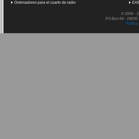
Ordenadores para el cuarto de radio
EA5
© 2006 - 
P.O.Box 69 - 28830
Política