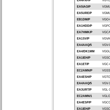
EA4FXF/P
VGTO
EA5IAO/P
VGMU
EA5URE/P
VGMU
EB1DM/P
VGO-
EA1HDD/P
VGPO
EA7HMK/P
VGCA
EA1SV/P
VGVA
EA4AAQ/5
VGV-
EA4/DK1MM
VGGU
EA1IEH/P
VGSO
EA1ET/P
VGC-
EC2AMN/P
VGSS
EA4ESH/P
VGTO
EA4AAQ/5
VGV-
EA3URT/P
VGL-
EC2AMN/1
VGLO
EA4ESP/P
VGCC
EA1IEH/P
VGSO