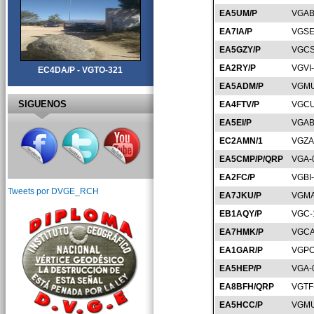
EA5UM/P
VGAB
EA7IA/P
VGSE
EA5GZY/P
VGCS
EA2RY/P
VGVI
EC4DA/P - VGTO-321
EA5ADM/P
VGMU
SIGUENOS
EA4FTV/P
VGCU
EA5EI/P
VGAB
EC2AMN/1
VGZA
EA5CMP/P/QRP
VGA-
EA2FC/P
VGBI
Tweets por DVGE_RCH
EA7JKU/P
VGMA
EB1AQY/P
VGC-
EA7HMK/P
VGCA
EA1GAR/P
VGPO
EA5HEP/P
VGA-
EA8BFH/QRP
VGTF
EA5HCC/P
VGMU