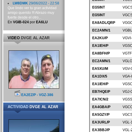
LW8DMK
29/06/2022 - 22:58
EG5INT
VGCS
Que lindo ver tu gran actividad
amigo querido !!! Abrazo muy
EG5INT
VGCS
fuerte desde el otro...
En
VGIB-024
por
EA6LU
EA8ADL/QRP
VGGC
EC2AMN/1
VGBU
VIDEO
DVGE AL AZAR
EA2KU/P
VGVI
EA1IEH/P
VGSO
EA8BFH/P
VGTF
EC2AMN/1
VGLO
EA5XU/M
VGV-
EA1DX/5
VGA-
EA1IEH/P
VGSO
EB7HQE/P
VGJ-
EA2EZ/P - VGZ-386
EA7ICN/2
VGSS
ACTIVIDAD
DVGE AL AZAR
EA4GBA/P
VGCC
EA5GZY/P
VGCS
EA3URL/P
VGL-
EA3BBJ/P
VGL-