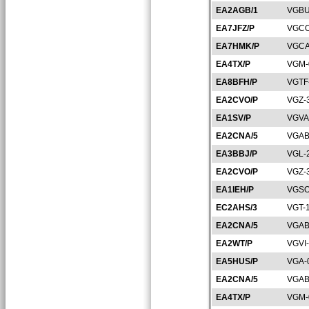
EA2AGB/1
VGBU
EA7JFZ/P
VGCO
EA7HMK/P
VGCA
EA4TX/P
VGM-
EA8BFH/P
VGTF
EA2CVO/P
VGZ-
EA1SV/P
VGVA
EA2CNA/5
VGAB
EA3BBJ/P
VGL-
EA2CVO/P
VGZ-
EA1IEH/P
VGSO
EC2AHS/3
VGT-
EA2CNA/5
VGAB
EA2WT/P
VGVI
EA5HUS/P
VGA-
EA2CNA/5
VGAB
EA4TX/P
VGM-