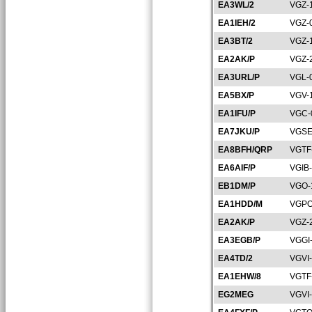
EA3WL/2
VGZ-
EA1IEH/2
VGZ-
EA3BT/2
VGZ-
EA2AK/P
VGZ-
EA3URL/P
VGL-
EA5BX/P
VGV-
EA1IFU/P
VGC-
EA7JKU/P
VGSE
EA8BFH/QRP
VGTF
EA6AIF/P
VGIB
EB1DM/P
VGO-
EA1HDD/M
VGPO
EA2AK/P
VGZ-
EA3EGB/P
VGGI
EA4TD/2
VGVI
EA1EHW/8
VGTF
EG2MEG
VGVI