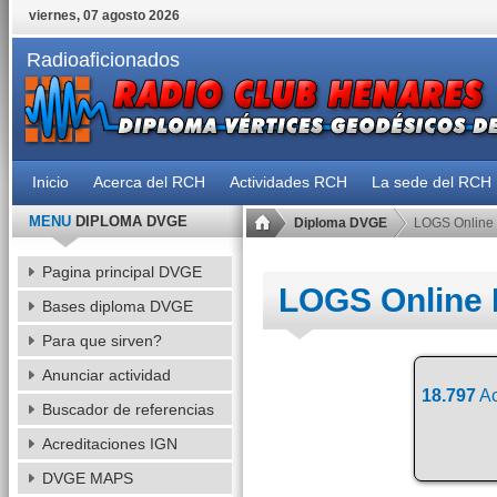
viernes, 07 agosto 2026
Radioaficionados
Inicio
Acerca del RCH
Actividades RCH
La sede del RCH
MENU
DIPLOMA DVGE
Diploma DVGE
LOGS Online
Pagina principal DVGE
LOGS Online
Bases diploma DVGE
Para que sirven?
Anunciar actividad
18.797
Ac
Buscador de referencias
Acreditaciones IGN
DVGE MAPS