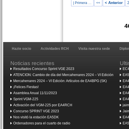
< Anterior
| Primera …
<<
4
Hazte socio
Actividades RCH
Visita nuestra sede
Dipl
Noticias recientes
Ult
Resultados Concurso Sprint VGE 2023
EC4
ATENCION: Cambio de día del Mercahenares 2024 – VI Edición
EA5
Mercahenares 2024 – VI Edición: Artículos de EA4BPG (SK)
EA4
¡Felices Fiestas!
EA4
Asamblea Anual 11/11/2023
EA4
Sprint VGM-225
EA4
Activación del VGM-225 por EA4RCH
jai
Concurso SPRINT VGE 2023
Jai
Nos visitó la estación EA5DK
EA4
Ordenadores para el cuarto de radio
EA5