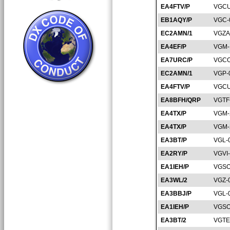
EA4FTV/P
VGCU
EB1AQY/P
VGC-
EC2AMN/1
VGZA
EA4EF/P
VGM-
EA7URC/P
VGCO
EC2AMN/1
VGP-
EA4FTV/P
VGCU
EA8BFH/QRP
VGTF
EA4TX/P
VGM-
EA4TX/P
VGM-
EA3BT/P
VGL-
EA2RY/P
VGVI
EA1IEH/P
VGSO
EA3WL/2
VGZ-
EA3BBJ/P
VGL-
EA1IEH/P
VGSO
EA3BT/2
VGTE