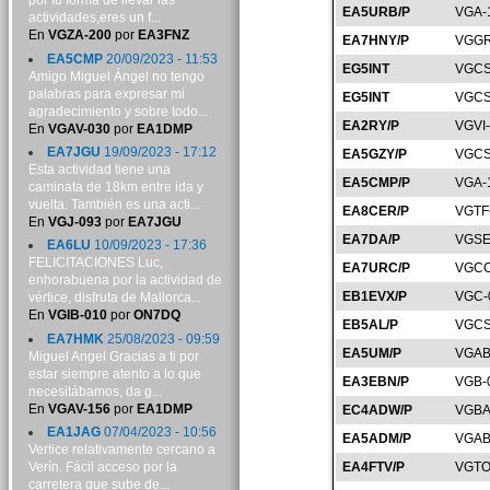
por tu forma de llevar las
EA5URB/P
VGA-
actividades,eres un f...
En
VGZA-200
por
EA3FNZ
EA7HNY/P
VGGR
EA5CMP
20/09/2023 - 11:53
EG5INT
VGCS
Amigo Miguel Ángel no tengo
palabras para expresar mi
EG5INT
VGCS
agradecimiento y sobre todo...
EA2RY/P
VGVI
En
VGAV-030
por
EA1DMP
EA7JGU
19/09/2023 - 17:12
EA5GZY/P
VGCS
Esta actividad tiene una
EA5CMP/P
VGA-
caminata de 18km entre ida y
vuelta. También es una acti...
EA8CER/P
VGTF
En
VGJ-093
por
EA7JGU
EA7DA/P
VGSE
EA6LU
10/09/2023 - 17:36
FELICITACIONES Luc,
EA7URC/P
VGCO
enhorabuena por la actividad de
EB1EVX/P
VGC-
vértice, disfruta de Mallorca...
En
VGIB-010
por
ON7DQ
EB5AL/P
VGCS
EA7HMK
25/08/2023 - 09:59
EA5UM/P
VGAB
Miguel Angel Gracias a ti por
estar siempre atento a lo que
EA3EBN/P
VGB-
necesitábamos, da g...
En
VGAV-156
por
EA1DMP
EC4ADW/P
VGBA
EA1JAG
07/04/2023 - 10:56
EA5ADM/P
VGAB
Vertice relativamente cercano a
Verín. Fácil acceso por la
EA4FTV/P
VGTO
carretera que sube de...