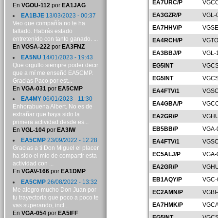
EA7URC/P
VGCO
En
VGOU-112
por
EA1JAG
EA3GZR/P
VGL-
EA1BJE
13/03/2023 - 00:37
Veo que compañía no te ha
EA7HHV/P
VGSE
faltado. Habrás estado
entretenido con tanto ganado. ...
EA4RCH/P
VGTO
En
VGSA-222
por
EA3FNZ
EA3BBJ/P
VGL-
EA5NU
14/01/2023 - 19:43
Que orgullo siempre poder decir
EG5INT
VGCS
que a mí me enseñó EA5CMP.
EG5INT
VGCS
Gracias Paco por est...
En
VGA-031
por
EA5CMP
EA4FTV/1
VGSO
EA4MY
06/01/2023 - 11:30
EA4GBA/P
VGCC
Enhorabuena Albert. No es de
extrañar que haya sido la
EA2GR/P
VGHU
primera actividad desde es...
EB5BB/P
VGA-
En
VGL-104
por
EA3IW
EA5CMP
23/09/2022 - 12:28
EA4FTV/1
VGSO
Gracias a ti Don Miguel el placer
EC5ALJ/P
VGA-
ha sido el mío de compartir esta
actividad con ...
EA2GR/P
VGHU
En
VGAV-166
por
EA1DMP
EB1AQY/P
VGC-
EA5CMP
26/08/2022 - 13:32
Me alegro mucho Don Juan por
EC2AMN/P
VGBI
tu trayectoria que poco a poco te
EA7HMK/P
VGCA
vas superando, incl...
En
VGA-054
por
EA5IFF
EG5INT
VGCS