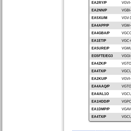
EA2RY/P
VGVI
EA2NN/P
VGBI
EA5XU/M
VGV-
EA4APP/P
VGM-
EA4GBA/P
VGCC
EA1ET/P
VGC-
EA5URE/P
VGMU
EG5FTE/EG3
VGGI
EA4ZK/P
VGTO
EA4TX/P
VGCU
EA2KU/P
VGVI
EA4AAQ/P
VGTO
EA4/AL1O
VGCU
EA1HDD/P
VGPO
EA1DMP/P
VGAV
EA4TX/P
VGCU