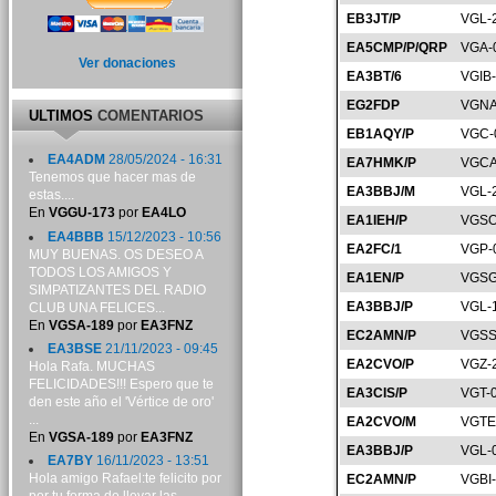
EB3JT/P
VGL-
EA5CMP/P/QRP
VGA-
Ver donaciones
EA3BT/6
VGIB
EG2FDP
VGNA
ULTIMOS
COMENTARIOS
EB1AQY/P
VGC-
EA4ADM
28/05/2024 - 16:31
EA7HMK/P
VGCA
Tenemos que hacer mas de
EA3BBJ/M
VGL-
estas....
En
VGGU-173
por
EA4LO
EA1IEH/P
VGSO
EA4BBB
15/12/2023 - 10:56
EA2FC/1
VGP-
MUY BUENAS. OS DESEO A
TODOS LOS AMIGOS Y
EA1EN/P
VGSG
SIMPATIZANTES DEL RADIO
EA3BBJ/P
VGL-
CLUB UNA FELICES...
En
VGSA-189
por
EA3FNZ
EC2AMN/P
VGSS
EA3BSE
21/11/2023 - 09:45
EA2CVO/P
VGZ-
Hola Rafa. MUCHAS
FELICIDADES!!! Espero que te
EA3CIS/P
VGT-
den este año el 'Vértice de oro'
...
EA2CVO/M
VGTE
En
VGSA-189
por
EA3FNZ
EA3BBJ/P
VGL-
EA7BY
16/11/2023 - 13:51
Hola amigo Rafael:te felicito por
EC2AMN/P
VGBI