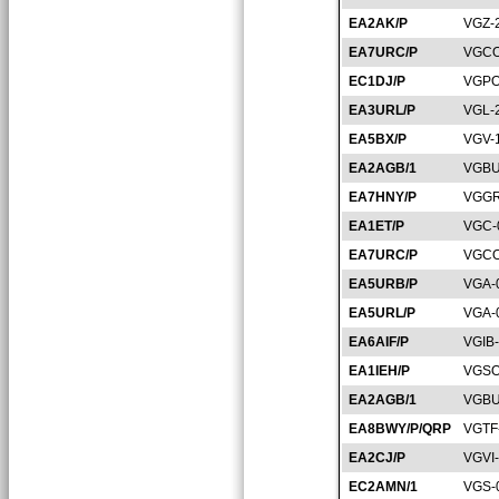
EA2AK/P
VGZ-
EA7URC/P
VGCO
EC1DJ/P
VGPO
EA3URL/P
VGL-
EA5BX/P
VGV-
EA2AGB/1
VGBU
EA7HNY/P
VGGR
EA1ET/P
VGC-
EA7URC/P
VGCO
EA5URB/P
VGA-
EA5URL/P
VGA-
EA6AIF/P
VGIB
EA1IEH/P
VGSO
EA2AGB/1
VGBU
EA8BWY/P/QRP
VGTF
EA2CJ/P
VGVI
EC2AMN/1
VGS-