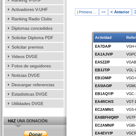
Ranking V-UHF
Activadores V-UHF
< Anterior
| Primera …
<<
Ranking Radio Clubs
Diplomas concedidos
Solicitar Diploma PDF
Actividad
Refer
EA7DA/P
VGH-
Solicitar premios
EA1AJV/P
VGPO
Videos DVGE
EA5ZZ/P
VGAB
Fotos de seguidores
EB3JT/P
VGL-
Noticias DVGE
EB1DM/P
VGO-
Descargar referencias
EA5IAO/P
VGMU
Estadisticas DVGE
EB1AQY/P
VGC-
EA4RCH/3
VGT-
Utilidades DVGE
EC2AMN/1
VGS-
EA8BFH/QRP
VGTF
HAZ
UNA DONACIÓN
EC2AMN/P
VGBI
EA4EVY/P
VGCR