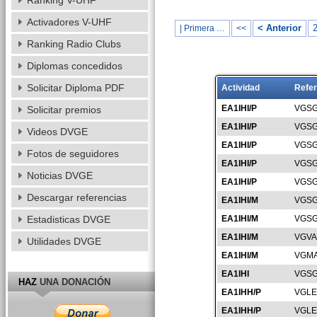
Ranking V-UHF
Activadores V-UHF
< Anterior
| Primera …
<<
Ranking Radio Clubs
Diplomas concedidos
Solicitar Diploma PDF
Actividad
Refer
EA1IHI/P
VGSG
Solicitar premios
EA1IHI/P
VGSG
Videos DVGE
EA1IHI/P
VGSG
Fotos de seguidores
EA1IHI/P
VGSG
Noticias DVGE
EA1IHI/P
VGSG
Descargar referencias
EA1IHI/M
VGSG
Estadisticas DVGE
EA1IHI/M
VGSG
EA1IHI/M
VGVA
Utilidades DVGE
EA1IHI/M
VGMA
EA1IHI
VGSG
HAZ
UNA DONACIÓN
EA1IHH/P
VGLE
EA1IHH/P
VGLE