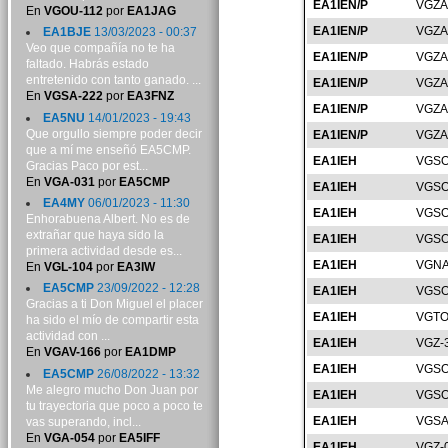
EA1IEN/P
VGZA
En
VGOU-112
por
EA1JAG
EA1IEN/P
VGZA
EA1BJE
13/03/2023 - 00:37
Veo que compañía no te ha
EA1IEN/P
VGZA
faltado. Habrás estado
entretenido con tanto ganado. ...
EA1IEN/P
VGZA
En
VGSA-222
por
EA3FNZ
EA1IEN/P
VGZA
EA5NU
14/01/2023 - 19:43
Que orgullo siempre poder decir
EA1IEN/P
VGZA
que a mí me enseñó EA5CMP.
EA1IEH
VGSO
Gracias Paco por est...
En
VGA-031
por
EA5CMP
EA1IEH
VGSO
EA4MY
06/01/2023 - 11:30
EA1IEH
VGSO
Enhorabuena Albert. No es de
extrañar que haya sido la
EA1IEH
VGSO
primera actividad desde es...
EA1IEH
VGNA
En
VGL-104
por
EA3IW
EA5CMP
23/09/2022 - 12:28
EA1IEH
VGSO
Gracias a ti Don Miguel el placer
EA1IEH
VGTO
ha sido el mío de compartir esta
actividad con ...
EA1IEH
VGZ-
En
VGAV-166
por
EA1DMP
EA1IEH
VGSO
EA5CMP
26/08/2022 - 13:32
Me alegro mucho Don Juan por
EA1IEH
VGSO
tu trayectoria que poco a poco te
EA1IEH
VGSA
vas superando, incl...
En
VGA-054
por
EA5IFF
EA1IEH
VGZ-