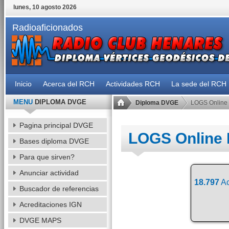
lunes, 10 agosto 2026
Radioaficionados
Inicio
Acerca del RCH
Actividades RCH
La sede del RCH
MENU
DIPLOMA DVGE
Diploma DVGE
LOGS Online
Pagina principal DVGE
LOGS Online
Bases diploma DVGE
Para que sirven?
Anunciar actividad
18.797
Ac
Buscador de referencias
Acreditaciones IGN
DVGE MAPS