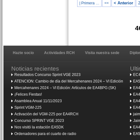
< Anterior
| Primera …
<<
4
Hazte socio
Actividades RCH
Visita nuestra sede
Dipl
Noticias recientes
Ult
Resultados Concurso Sprint VGE 2023
EC4
ATENCION: Cambio de día del Mercahenares 2024 – VI Edición
EA5
Mercahenares 2024 – VI Edición: Artículos de EA4BPG (SK)
EA4
¡Felices Fiestas!
EA4
Asamblea Anual 11/11/2023
EA4
Sprint VGM-225
EA4
Activación del VGM-225 por EA4RCH
jai
Concurso SPRINT VGE 2023
Jai
Nos visitó la estación EA5DK
EA4
Ordenadores para el cuarto de radio
EA5