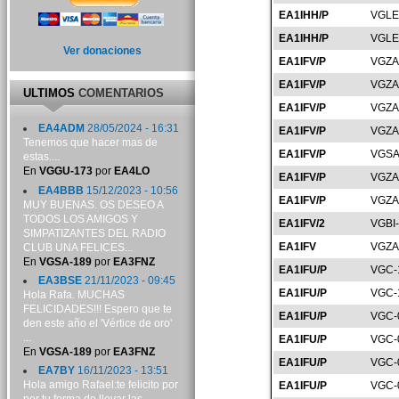
EA1IHH/P
VGLE
EA1IHH/P
VGLE
Ver donaciones
EA1IFV/P
VGZA
EA1IFV/P
VGZA
ULTIMOS
COMENTARIOS
EA1IFV/P
VGZA
EA4ADM
28/05/2024 - 16:31
EA1IFV/P
VGZA
Tenemos que hacer mas de
EA1IFV/P
VGSA
estas....
En
VGGU-173
por
EA4LO
EA1IFV/P
VGZA
EA4BBB
15/12/2023 - 10:56
EA1IFV/P
VGZA
MUY BUENAS. OS DESEO A
TODOS LOS AMIGOS Y
EA1IFV/2
VGBI
SIMPATIZANTES DEL RADIO
EA1IFV
VGZA
CLUB UNA FELICES...
En
VGSA-189
por
EA3FNZ
EA1IFU/P
VGC-
EA3BSE
21/11/2023 - 09:45
EA1IFU/P
VGC-
Hola Rafa. MUCHAS
FELICIDADES!!! Espero que te
EA1IFU/P
VGC-
den este año el 'Vértice de oro'
...
EA1IFU/P
VGC-
En
VGSA-189
por
EA3FNZ
EA1IFU/P
VGC-
EA7BY
16/11/2023 - 13:51
Hola amigo Rafael:te felicito por
EA1IFU/P
VGC-