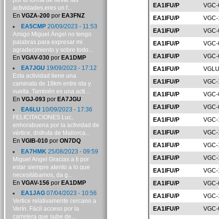
por tu forma de llevar las
EA1IFU/P
VGC-
actividades,eres un f...
En
VGZA-200
por
EA3FNZ
EA1IFU/P
VGC-
EA5CMP
20/09/2023 - 11:53
EA1IFU/P
VGC-
Amigo Miguel Ángel no tengo
palabras para expresar mi
EA1IFU/P
VGC-
agradecimiento y sobre todo...
EA1IFU/P
VGC-
En
VGAV-030
por
EA1DMP
EA7JGU
19/09/2023 - 17:12
EA1IFU/P
VGLU
Esta actividad tiene una
EA1IFU/P
VGC-
caminata de 18km entre ida y
vuelta. También es una acti...
EA1IFU/P
VGC-
En
VGJ-093
por
EA7JGU
EA1IFU/P
VGC-
EA6LU
10/09/2023 - 17:36
FELICITACIONES Luc,
EA1IFU/P
VGC-
enhorabuena por la actividad de
EA1IFU/P
VGC-
vértice, disfruta de Mallorca...
En
VGIB-010
por
ON7DQ
EA1IFU/P
VGC-
EA7HMK
25/08/2023 - 09:59
EA1IFU/P
VGC-
Miguel Angel Gracias a ti por
estar siempre atento a lo que
EA1IFU/P
VGC-
necesitábamos, da g...
En
VGAV-156
por
EA1DMP
EA1IFU/P
VGC-
EA1JAG
07/04/2023 - 10:56
EA1IFU/P
VGC-
Vertice relativamente cercano a
Verín. Fácil acceso por la
EA1IFU/P
VGC-
carretera que sube de...