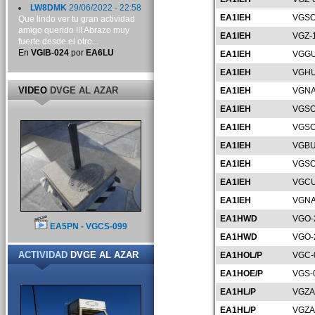
LW8DMK
29/06/2022 - 22:58
EA1IEH
VGSO
Que lindo ver tu gran actividad
amigo querido !!! Abrazo muy
EA1IEH
VGZ-
fuerte desde el otro...
En
VGIB-024
por
EA6LU
EA1IEH
VGGU
EA1IEH
VGHU
VIDEO
DVGE AL AZAR
EA1IEH
VGNA
EA1IEH
VGSO
EA1IEH
VGSO
EA1IEH
VGBU
EA1IEH
VGSO
EA1IEH
VGCU
EA1IEH
VGNA
EA1HWD
VGO-
EA5PN - VGCS-099
EA1HWD
VGO-
ACTIVIDAD
DVGE AL AZAR
EA1HOL/P
VGC-
EA1HOE/P
VGS-
EA1HL/P
VGZA
EA1HL/P
VGZA