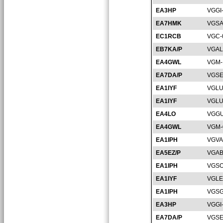
EA3HP
VGGI
EA7HMK
VGSA
EC1RCB
VGC-
EB7KA/P
VGAL
EA4GWL
VGM-
EA7DA/P
VGSE
EA1IYF
VGLU
EA1IYF
VGLU
EA4LO
VGGU
EA4GWL
VGM-
EA1IPH
VGVA
EA5EZ/P
VGAB
EA1IPH
VGSO
EA1IYF
VGLE
EA1IPH
VGSG
EA3HP
VGGI
EA7DA/P
VGSE