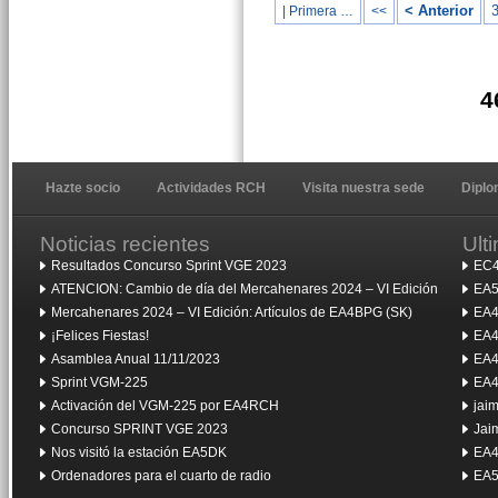
< Anterior
| Primera …
<<
4
Hazte socio
Actividades RCH
Visita nuestra sede
Dipl
Noticias recientes
Ult
Resultados Concurso Sprint VGE 2023
EC4
ATENCION: Cambio de día del Mercahenares 2024 – VI Edición
EA5
Mercahenares 2024 – VI Edición: Artículos de EA4BPG (SK)
EA4
¡Felices Fiestas!
EA4
Asamblea Anual 11/11/2023
EA4
Sprint VGM-225
EA4
Activación del VGM-225 por EA4RCH
jai
Concurso SPRINT VGE 2023
Jai
Nos visitó la estación EA5DK
EA4
Ordenadores para el cuarto de radio
EA5