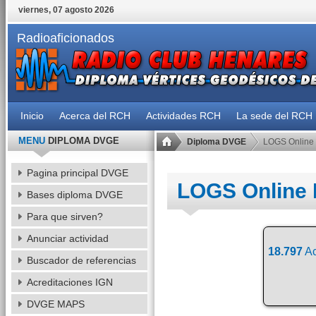
viernes, 07 agosto 2026
Radioaficionados
Inicio
Acerca del RCH
Actividades RCH
La sede del RCH
MENU
DIPLOMA DVGE
Diploma DVGE
LOGS Online
Pagina principal DVGE
LOGS Online
Bases diploma DVGE
Para que sirven?
Anunciar actividad
18.797
Ac
Buscador de referencias
Acreditaciones IGN
DVGE MAPS