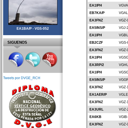
EA1IPH
VGVA
EB7KA/P
VGAL
EA3FNZ
VGZ-
EA5INS/P
VGJ-
EA1BA/P - VGS-052
EA1IPH
VGBU
SIGUENOS
EB2CZF
VGS-
EA3FNZ
VGZ-
EA1IPH
VGSG
EA3RP/2
VGHU
EA1IPH
VGSG
Tweets por DVGE_RCH
EA5INS/P
VGGR
EA3FNZ
VGZ-
EA1AER/P
VGLE
EA3FNZ
VGZ-
EA3URL
VGZ-
EA6KB
VGIB
EA3FNZ
VGZ-