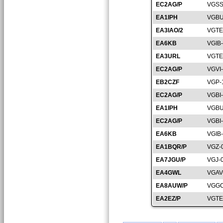
EC2AG/P
VGSS
EA1IPH
VGBU
EA3IAO/2
VGTE
EA6KB
VGIB
EA3URL
VGTE
EC2AG/P
VGVI
EB2CZF
VGP-
EC2AG/P
VGBI
EA1IPH
VGBU
EC2AG/P
VGBI
EA6KB
VGIB
EA1BQR/P
VGZ-
EA7JGU/P
VGJ-
EA4GWL
VGAV
EA8AUW/P
VGGC
EA2EZ/P
VGTE