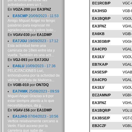
por tu forma de llevar las
EC1RCB/P
VGC-
actividades,eres un f...
En
VGZA-200
por
EA3FNZ
EA3HSD
VGB-
EA5CMP
20/09/2023 - 11:53
EA1BQR/P
VGOU
Amigo Miguel Ángel no tengo
palabras para expresar mi
EA3FNZ
VGHU
agradecimiento y sobre todo...
EA6KB
VGIB
En
VGAV-030
por
EA1DMP
EA7JGU
19/09/2023 - 17:12
EA3EGB/P
VGGI
Esta actividad tiene una
EA4CPD
VGAL
caminata de 18km entre ida y
vuelta. También es una acti...
EA1ILV
VGOU
En
VGJ-093
por
EA7JGU
EB7KA/P
VGAL
EA6LU
10/09/2023 - 17:36
FELICITACIONES Luc,
EA5ES/P
VGAB
enhorabuena por la actividad de
EA4CPD
VGAL
vértice, disfruta de Mallorca...
En
VGIB-010
por
ON7DQ
EA1ILV
VGOU
EA7HMK
25/08/2023 - 09:59
EC2AMN/P
VGBI
Miguel Angel Gracias a ti por
estar siempre atento a lo que
EA3FNZ
VGHU
necesitábamos, da g...
En
VGAV-156
por
EA1DMP
EA1BQR/P
VGLU
EA1JAG
07/04/2023 - 10:56
EA3BSE/P
VGT-
Vertice relativamente cercano a
Verín. Fácil acceso por la
EB2CZF
VGBU
carretera que sube de...