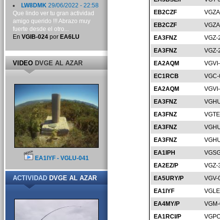
LW8DMK
29/06/2022 - 22:58
EB2CZF
VGZA
Que lindo ver tu gran actividad
amigo querido !!! Abrazo muy
EB2CZF
VGZA
fuerte desde el otro...
En
VGIB-024
por
EA6LU
EA3FNZ
VGZ-
EA3FNZ
VGZ-
VIDEO
DVGE AL AZAR
EA2AQM
VGVI
EC1RCB
VGC-
EA2AQM
VGVI
EA3FNZ
VGHU
EA3FNZ
VGTE
EA3FNZ
VGHU
EA3FNZ
VGHU
EA1IPH
VGSG
EA1IYF - VGLU-041
EA2EZ/P
VGZ-
ACTIVIDAD
DVGE AL AZAR
EA5URY/P
VGV-
EA1IYF
VGLE
EA4MY/P
VGM-
EA1RCI/P
VGPO