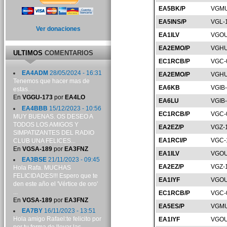
EA5BK/P
VGMU
EA5INS/P
VGL-
Ver donaciones
EA1ILV
VGOU
EA2EMO/P
VGHU
ULTIMOS
COMENTARIOS
EC1RCB/P
VGC-
EA4ADM
28/05/2024 - 16:31
EA2EMO/P
VGHU
Tenemos que hacer mas de
EA6KB
VGIB
estas....
En
VGGU-173
por
EA4LO
EA6LU
VGIB
EA4BBB
15/12/2023 - 10:56
EC1RCB/P
VGC-
MUY BUENAS. OS DESEO A
TODOS LOS AMIGOS Y
EA2EZ/P
VGZ-
SIMPATIZANTES DEL RADIO
EA1RCI/P
VGC-
CLUB UNA FELICES...
En
VGSA-189
por
EA3FNZ
EA1ILV
VGOU
EA3BSE
21/11/2023 - 09:45
EA2EZ/P
VGZ-
Hola Rafa. MUCHAS
FELICIDADES!!! Espero que te
EA1IYF
VGOU
den este año el 'Vértice de oro'
...
EC1RCB/P
VGC-
En
VGSA-189
por
EA3FNZ
EA5ES/P
VGMU
EA7BY
16/11/2023 - 13:51
Hola amigo Rafael:te felicito por
EA1IYF
VGOU