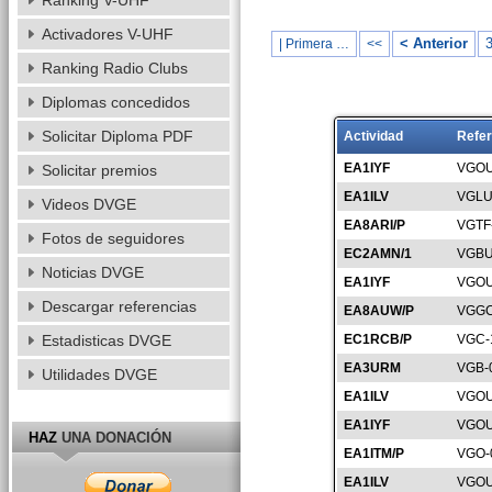
Ranking V-UHF
Activadores V-UHF
< Anterior
| Primera …
<<
Ranking Radio Clubs
Diplomas concedidos
Solicitar Diploma PDF
Actividad
Refer
EA1IYF
VGOU
Solicitar premios
EA1ILV
VGLU
Videos DVGE
EA8ARI/P
VGTF
Fotos de seguidores
EC2AMN/1
VGBU
Noticias DVGE
EA1IYF
VGOU
Descargar referencias
EA8AUW/P
VGGC
Estadisticas DVGE
EC1RCB/P
VGC-
EA3URM
VGB-
Utilidades DVGE
EA1ILV
VGOU
EA1IYF
VGOU
HAZ
UNA DONACIÓN
EA1ITM/P
VGO-
EA1ILV
VGOU