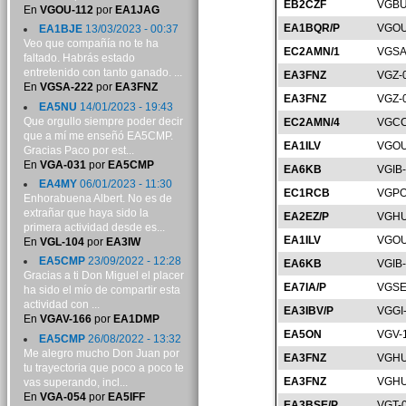
EB2CZF
VGBU
En
VGOU-112
por
EA1JAG
EA1BQR/P
VGOU
EA1BJE
13/03/2023 - 00:37
Veo que compañía no te ha
EC2AMN/1
VGSA
faltado. Habrás estado
entretenido con tanto ganado. ...
EA3FNZ
VGZ-
En
VGSA-222
por
EA3FNZ
EA3FNZ
VGZ-
EA5NU
14/01/2023 - 19:43
Que orgullo siempre poder decir
EC2AMN/4
VGCC
que a mí me enseñó EA5CMP.
EA1ILV
VGOU
Gracias Paco por est...
En
VGA-031
por
EA5CMP
EA6KB
VGIB
EA4MY
06/01/2023 - 11:30
EC1RCB
VGPO
Enhorabuena Albert. No es de
extrañar que haya sido la
EA2EZ/P
VGHU
primera actividad desde es...
EA1ILV
VGOU
En
VGL-104
por
EA3IW
EA5CMP
23/09/2022 - 12:28
EA6KB
VGIB
Gracias a ti Don Miguel el placer
EA7IA/P
VGSE
ha sido el mío de compartir esta
actividad con ...
EA3IBV/P
VGGI
En
VGAV-166
por
EA1DMP
EA5ON
VGV-
EA5CMP
26/08/2022 - 13:32
Me alegro mucho Don Juan por
EA3FNZ
VGHU
tu trayectoria que poco a poco te
EA3FNZ
VGHU
vas superando, incl...
En
VGA-054
por
EA5IFF
EA3BSE/P
VGT-