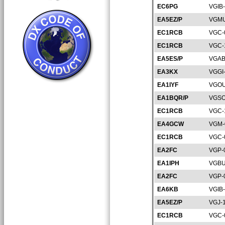
EC6PG
VGIB
EA5EZ/P
VGMU
EC1RCB
VGC-
EC1RCB
VGC-
EA5ES/P
VGAB
EA3KX
VGGI
EA1IYF
VGOU
EA1BQR/P
VGSO
EC1RCB
VGC-
EA4GCW
VGM-
EC1RCB
VGC-
EA2FC
VGP-
EA1IPH
VGBU
EA2FC
VGP-
EA6KB
VGIB
EA5EZ/P
VGJ-
EC1RCB
VGC-