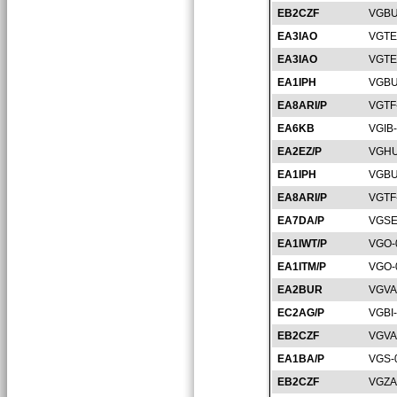
EB2CZF
VGBU
EA3IAO
VGTE
EA3IAO
VGTE
EA1IPH
VGBU
EA8ARI/P
VGTF
EA6KB
VGIB
EA2EZ/P
VGHU
EA1IPH
VGBU
EA8ARI/P
VGTF
EA7DA/P
VGSE
EA1IWT/P
VGO-
EA1ITM/P
VGO-
EA2BUR
VGVA
EC2AG/P
VGBI
EB2CZF
VGVA
EA1BA/P
VGS-
EB2CZF
VGZA