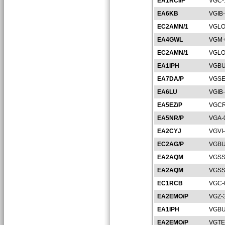
EA1RCI/P
VGC-
EA6KB
VGIB
EC2AMN/1
VGLO
EA4GWL
VGM-
EC2AMN/1
VGLO
EA1IPH
VGBU
EA7DA/P
VGSE
EA6LU
VGIB
EA5EZ/P
VGCR
EA5NR/P
VGA-
EA2CYJ
VGVI
EC2AG/P
VGBU
EA2AQM
VGSS
EA2AQM
VGSS
EC1RCB
VGC-
EA2EMO/P
VGZ-
EA1IPH
VGBU
EA2EMO/P
VGTE