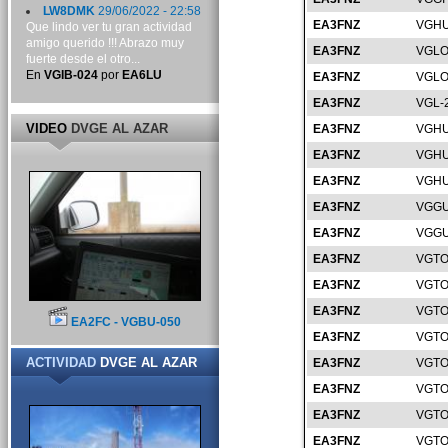
LW8DMK
29/06/2022 - 22:58
EA3FNZ
VGHU
Que lindo ver tu gran actividad
amigo querido !!! Abrazo muy
EA3FNZ
VGLO
fuerte desde el otro...
En
VGIB-024
por
EA6LU
EA3FNZ
VGLO
EA3FNZ
VGL-
VIDEO
DVGE AL AZAR
EA3FNZ
VGHU
EA3FNZ
VGHU
EA3FNZ
VGHU
EA3FNZ
VGGU
EA3FNZ
VGGU
EA3FNZ
VGTO
EA3FNZ
VGTO
EA3FNZ
VGTO
EA2FC - VGBU-050
EA3FNZ
VGTO
ACTIVIDAD
DVGE AL AZAR
EA3FNZ
VGTO
EA3FNZ
VGTO
EA3FNZ
VGTO
EA3FNZ
VGTO