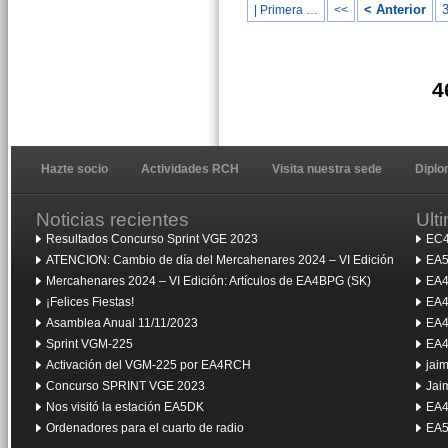
< Anterior
| Primera …
<<
4
Hazte socio
Actividades RCH
Visita nuestra sede
Dipl
Noticias recientes
Ult
Resultados Concurso Sprint VGE 2023
EC4
ATENCION: Cambio de día del Mercahenares 2024 – VI Edición
EA5
Mercahenares 2024 – VI Edición: Artículos de EA4BPG (SK)
EA4
¡Felices Fiestas!
EA4
Asamblea Anual 11/11/2023
EA4
Sprint VGM-225
EA4
Activación del VGM-225 por EA4RCH
jai
Concurso SPRINT VGE 2023
Jai
Nos visitó la estación EA5DK
EA4
Ordenadores para el cuarto de radio
EA5