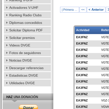
Ranking V-UHF
Activadores V-UHF
< Anterior
| Primera …
<<
Ranking Radio Clubs
Diplomas concedidos
Solicitar Diploma PDF
Actividad
Refer
EA3FNZ
VGTE
Solicitar premios
EA3FNZ
VGTE
Videos DVGE
EA3FNZ
VGTE
Fotos de seguidores
EA3FNZ
VGTE
Noticias DVGE
EA3FNZ
VGTE
Descargar referencias
EA3FNZ
VGTE
Estadisticas DVGE
EA3FNZ
VGTE
EA3FNZ
VGTE
Utilidades DVGE
EA3FNZ
VGTE
EA3FNZ
VGTE
HAZ
UNA DONACIÓN
EA3FNZ
VGZ-
EA3FNZ
VGVA