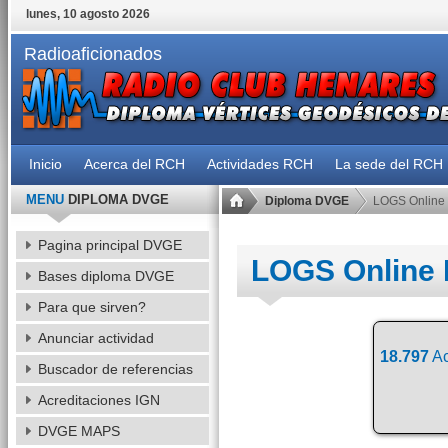
lunes, 10 agosto 2026
Radioaficionados
Inicio
Acerca del RCH
Actividades RCH
La sede del RCH
MENU
DIPLOMA DVGE
Diploma DVGE
LOGS Online
Pagina principal DVGE
LOGS Online
Bases diploma DVGE
Para que sirven?
Anunciar actividad
18.797
Ac
Buscador de referencias
Acreditaciones IGN
DVGE MAPS