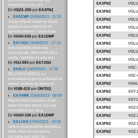
por tu forma de llevar las
EA3FNZ
VGLU
actividades,eres un f...
En
VGZA-200
por
EA3FNZ
EA3FNZ
VGLU
EA5CMP
20/09/2023 - 11:53
EA3FNZ
VGLU
Amigo Miguel Ángel no tengo
palabras para expresar mi
EA3FNZ
VGLU
agradecimiento y sobre todo...
EA3FNZ
VGLU
En
VGAV-030
por
EA1DMP
EA7JGU
19/09/2023 - 17:12
EA3FNZ
VGLU
Esta actividad tiene una
EA3FNZ
VGLU
caminata de 18km entre ida y
vuelta. También es una acti...
EA3FNZ
VGLU
En
VGJ-093
por
EA7JGU
EA3FNZ
VGC-
EA6LU
10/09/2023 - 17:36
FELICITACIONES Luc,
EA3FNZ
VGC-
enhorabuena por la actividad de
EA3FNZ
VGHU
vértice, disfruta de Mallorca...
En
VGIB-010
por
ON7DQ
EA3FNZ
VGT-
EA7HMK
25/08/2023 - 09:59
EA3FNZ
VGT-
Miguel Angel Gracias a ti por
estar siempre atento a lo que
EA3FNZ
VGZ-
necesitábamos, da g...
En
VGAV-156
por
EA1DMP
EA3FNZ
VGZ-
EA1JAG
07/04/2023 - 10:56
EA3FNZ
VGZ-
Vertice relativamente cercano a
Verín. Fácil acceso por la
EA3FNZ
VGZ-
carretera que sube de...