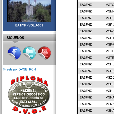
EA3FNZ
VGTO
EA3FNZ
VGM-
EA3FNZ
VGP-
EA3FNZ
VGP-
EA1IYF - VGLU-009
EA3FNZ
VGP-
SIGUENOS
EA3FNZ
VGP-
EA3FNZ
VGP-
EA3FNZ
VGTE
EA3FNZ
VGTE
EA3FNZ
VGHU
Tweets por DVGE_RCH
EA3FNZ
VGHU
EA3FNZ
VGZ-
EA3FNZ
VGHU
EA3FNZ
VGHU
EA3FNZ
VGNA
EA3FNZ
VGNA
EA3FNZ
VGNA