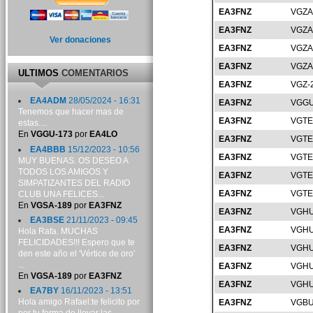
EA3FNZ
VGZA
EA3FNZ
VGZA
Ver donaciones
EA3FNZ
VGZA
EA3FNZ
VGZA
ULTIMOS
COMENTARIOS
EA3FNZ
VGZ-
EA4ADM
28/05/2024 - 16:31
EA3FNZ
VGGU
Tenemos que hacer mas de
EA3FNZ
VGTE
estas....
En
VGGU-173
por
EA4LO
EA3FNZ
VGTE
EA4BBB
15/12/2023 - 10:56
EA3FNZ
VGTE
MUY BUENAS. OS DESEO A
TODOS LOS AMIGOS Y
EA3FNZ
VGTE
SIMPATIZANTES DEL RADIO
EA3FNZ
VGTE
CLUB UNA FELICES...
En
VGSA-189
por
EA3FNZ
EA3FNZ
VGHU
EA3BSE
21/11/2023 - 09:45
EA3FNZ
VGHU
Hola Rafa. MUCHAS
FELICIDADES!!! Espero que te
EA3FNZ
VGHU
den este año el 'Vértice de oro'
...
EA3FNZ
VGHU
En
VGSA-189
por
EA3FNZ
EA3FNZ
VGHU
EA7BY
16/11/2023 - 13:51
Hola amigo Rafael:te felicito por
EA3FNZ
VGBU