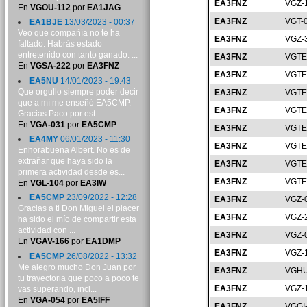
EA3FNZ
VGZ-
En
VGOU-112
por
EA1JAG
EA3FNZ
VGT-
EA1BJE
13/03/2023 - 00:37
Veo que compañía no te ha
EA3FNZ
VGZ-
faltado. Habrás estado
entretenido con tanto ganado. ...
EA3FNZ
VGTE
En
VGSA-222
por
EA3FNZ
EA3FNZ
VGTE
EA5NU
14/01/2023 - 19:43
Que orgullo siempre poder decir
EA3FNZ
VGTE
que a mí me enseñó EA5CMP.
EA3FNZ
VGTE
Gracias Paco por est...
En
VGA-031
por
EA5CMP
EA3FNZ
VGTE
EA4MY
06/01/2023 - 11:30
EA3FNZ
VGTE
Enhorabuena Albert. No es de
extrañar que haya sido la
EA3FNZ
VGTE
primera actividad desde es...
EA3FNZ
VGTE
En
VGL-104
por
EA3IW
EA5CMP
23/09/2022 - 12:28
EA3FNZ
VGZ-
Gracias a ti Don Miguel el placer
EA3FNZ
VGZ-
ha sido el mío de compartir esta
actividad con ...
EA3FNZ
VGZ-
En
VGAV-166
por
EA1DMP
EA3FNZ
VGZ-
EA5CMP
26/08/2022 - 13:32
Me alegro mucho Don Juan por
EA3FNZ
VGHU
tu trayectoria que poco a poco te
EA3FNZ
VGZ-
vas superando, incl...
En
VGA-054
por
EA5IFF
EA3FNZ
VGGI