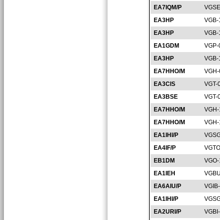
EA7IQM/P
VGSE
EA3HP
VGB-
EA3HP
VGB-
EA1GDM
VGP-
EA3HP
VGB-
EA7HHO/M
VGH-
EA3CIS
VGT-
EA3BSE
VGT-
EA7HHO/M
VGH-
EA7HHO/M
VGH-
EA1IHI/P
VGSG
EA4IF/P
VGTO
EB1DM
VGO-
EA1IEH
VGBU
EA6AIU/P
VGIB
EA1IHI/P
VGSG
EA2URI/P
VGBI