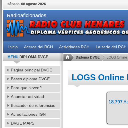
sábado, 08 agosto 2026
Radioaficionados
Inicio
Acerca del RCH
Actividades RCH
La sede del RCH
MENU
DIPLOMA DVGE
Diploma DVGE
LOGS Online
Pagina principal DVGE
LOGS Online
Bases diploma DVGE
Para que sirven?
Anunciar actividad
18.797
Ac
Buscador de referencias
Acreditaciones IGN
DVGE MAPS