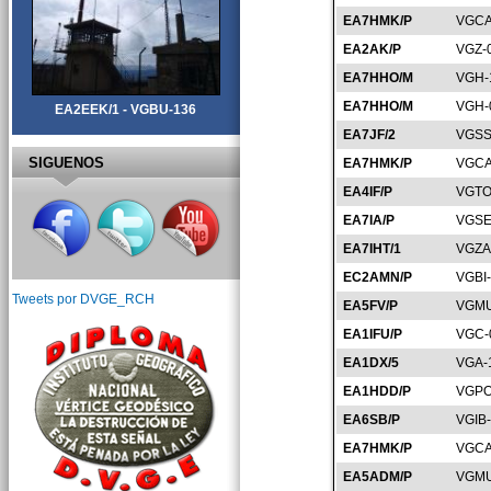
EA7HMK/P
VGCA
EA2AK/P
VGZ-
EA7HHO/M
VGH-
EA7HHO/M
VGH-
EA2EEK/1 - VGBU-136
EA7JF/2
VGSS
SIGUENOS
EA7HMK/P
VGCA
EA4IF/P
VGTO
EA7IA/P
VGSE
EA7IHT/1
VGZA
EC2AMN/P
VGBI
Tweets por DVGE_RCH
EA5FV/P
VGMU
EA1IFU/P
VGC-
EA1DX/5
VGA-
EA1HDD/P
VGPO
EA6SB/P
VGIB
EA7HMK/P
VGCA
EA5ADM/P
VGMU