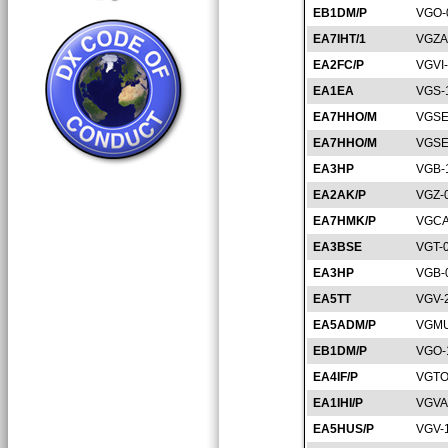
EB1DM/P
VGO-
EA7IHT/1
VGZA
EA2FC/P
VGVI
EA1EA
VGS-
EA7HHO/M
VGSE
EA7HHO/M
VGSE
EA3HP
VGB-
EA2AK/P
VGZ-
EA7HMK/P
VGCA
EA3BSE
VGT-
EA3HP
VGB-
EA5TT
VGV-
EA5ADM/P
VGMU
EB1DM/P
VGO-
EA4IF/P
VGTO
EA1IHI/P
VGVA
EA5HUS/P
VGV-