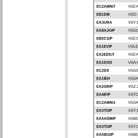
EC2AMN/7
VGCA
EB1DM
VGO-
EA3URA
VGT-
EA8AJO/P
VGGC
EB5CS/P
VGCS
EA1EV/P
VGLE
EA2EEK/7
VGCA
EA1DX/5
VGA-
EC2DX
VGSS
EA1IEH
VGSA
EA2GR/P
VGZ-
EA4IF/P
VGTO
EC2AMN/1
VGSA
EA3TO/P
VGT-
EA5ADM/P
VGMU
EA3TO/P
VGT-
EA5IDG/P
VGMU