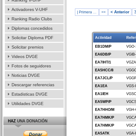
Ranking V-UHF
Activadores V-UHF
< Anterior
| Primera …
<<
Ranking Radio Clubs
Diplomas concedidos
Solicitar Diploma PDF
Actividad
Refer
EB1DM/P
VGO-
Solicitar premios
EA6DB/P
VGIB
Videos DVGE
EA7IHT/1
VGZA
Fotos de seguidores
EA5HCC/8
VGGC
Noticias DVGE
EA7JCL/P
VGGR
Descargar referencias
EA1EA
VGS-
Estadisticas DVGE
EA1IEH
VGSO
EA5WP/P
VGCS
Utilidades DVGE
EA7HHO/M
VGH-
EA7HMK/P
VGCA
HAZ
UNA DONACIÓN
EA7HMK/P
VGCA
EA5ATK
VGA-