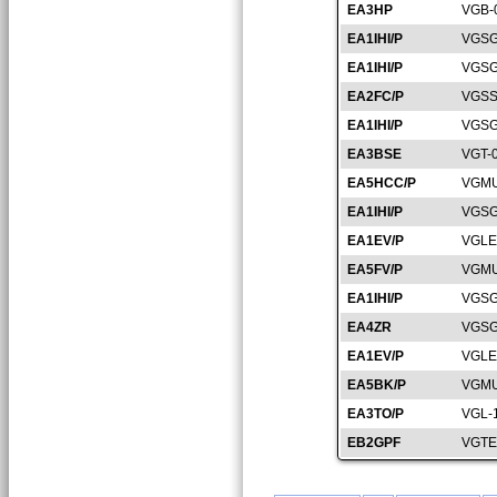
EA3HP
VGB-
EA1IHI/P
VGSG
EA1IHI/P
VGSG
EA2FC/P
VGSS
EA1IHI/P
VGSG
EA3BSE
VGT-
EA5HCC/P
VGMU
EA1IHI/P
VGSG
EA1EV/P
VGLE
EA5FV/P
VGMU
EA1IHI/P
VGSG
EA4ZR
VGSG
EA1EV/P
VGLE
EA5BK/P
VGMU
EA3TO/P
VGL-
EB2GPF
VGTE