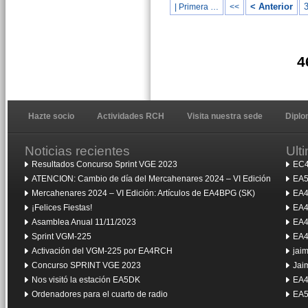
< Anterior
| Primera …
<<
4
Hazte socio
Actividades RCH
Visita nuestra sede
Dipl
Noticias recientes
Ult
Resultados Concurso Sprint VGE 2023
EC4
ATENCION: Cambio de día del Mercahenares 2024 – VI Edición
EA5
Mercahenares 2024 – VI Edición: Artículos de EA4BPG (SK)
EA4
¡Felices Fiestas!
EA4
Asamblea Anual 11/11/2023
EA4
Sprint VGM-225
EA4
Activación del VGM-225 por EA4RCH
jai
Concurso SPRINT VGE 2023
Jai
Nos visitó la estación EA5DK
EA4
Ordenadores para el cuarto de radio
EA5