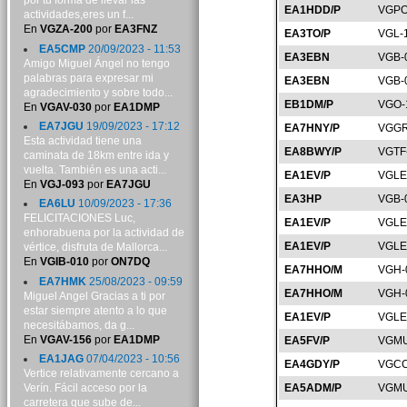
por tu forma de llevar las
EA1HDD/P
VGPO
actividades,eres un f...
En
VGZA-200
por
EA3FNZ
EA3TO/P
VGL-
EA5CMP
20/09/2023 - 11:53
EA3EBN
VGB-
Amigo Miguel Ángel no tengo
palabras para expresar mi
EA3EBN
VGB-
agradecimiento y sobre todo...
EB1DM/P
VGO-
En
VGAV-030
por
EA1DMP
EA7JGU
19/09/2023 - 17:12
EA7HNY/P
VGGR
Esta actividad tiene una
EA8BWY/P
VGTF
caminata de 18km entre ida y
vuelta. También es una acti...
EA1EV/P
VGLE
En
VGJ-093
por
EA7JGU
EA3HP
VGB-
EA6LU
10/09/2023 - 17:36
FELICITACIONES Luc,
EA1EV/P
VGLE
enhorabuena por la actividad de
EA1EV/P
VGLE
vértice, disfruta de Mallorca...
En
VGIB-010
por
ON7DQ
EA7HHO/M
VGH-
EA7HMK
25/08/2023 - 09:59
EA7HHO/M
VGH-
Miguel Angel Gracias a ti por
estar siempre atento a lo que
EA1EV/P
VGLE
necesitábamos, da g...
En
VGAV-156
por
EA1DMP
EA5FV/P
VGMU
EA1JAG
07/04/2023 - 10:56
EA4GDY/P
VGCC
Vertice relativamente cercano a
Verín. Fácil acceso por la
EA5ADM/P
VGMU
carretera que sube de...