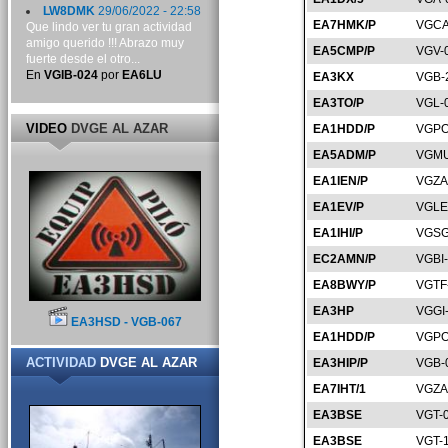
LW8DMK
29/06/2022 - 22:58
EA7HMK/P
VGCA
Que lindo ver tu gran actividad
amigo querido !!! Abrazo muy
EA5CMP/P
VGV-
fuerte desde el otro...
En
VGIB-024
por
EA6LU
EA3KX
VGB-
EA3TO/P
VGL-
VIDEO
DVGE AL AZAR
EA1HDD/P
VGPO
EA5ADM/P
VGMU
EA1IEN/P
VGZA
EA1EV/P
VGLE
EA1IHI/P
VGSG
EC2AMN/P
VGBI
EA8BWY/P
VGTF
EA3HP
VGGI
EA3HSD - VGB-067
EA1HDD/P
VGPO
ACTIVIDAD
DVGE AL AZAR
EA3HIP/P
VGB-
EA7IHT/1
VGZA
EA3BSE
VGT-
EA3BSE
VGT-