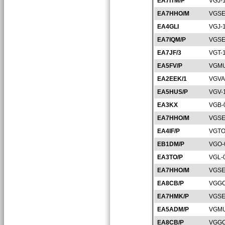
EA7ITM/P
VGJ-
EA7HHO/M
VGSE
EA4GLI
VGJ-
EA7IQM/P
VGSE
EA7JF/3
VGT-
EA5FV/P
VGMU
EA2EEK/1
VGVA
EA5HUS/P
VGV-
EA3KX
VGB-
EA7HHO/M
VGSE
EA4IF/P
VGTO
EB1DM/P
VGO-
EA3TO/P
VGL-
EA7HHO/M
VGSE
EA8CB/P
VGGC
EA7HMK/P
VGSE
EA5ADM/P
VGMU
EA8CB/P
VGGC