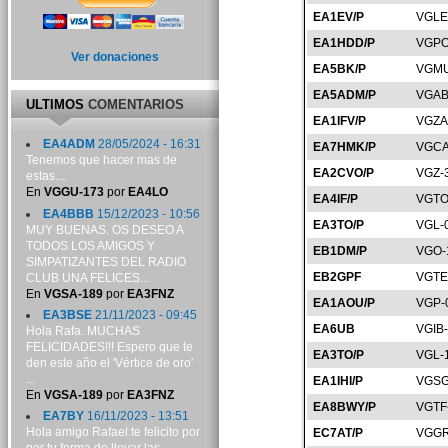
EA1EV/P
VGLE
EA1HDD/P
VGPO
Ver donaciones
EA5BK/P
VGMU
EA5ADM/P
VGAB
ULTIMOS
COMENTARIOS
EA1IFV/P
VGZA
EA4ADM
28/05/2024 - 16:31
EA7HMK/P
VGCA
Tenemos que hacer mas de
EA2CVO/P
VGZ-
estas....
En
VGGU-173
por
EA4LO
EA4IF/P
VGTO
EA4BBB
15/12/2023 - 10:56
EA3TO/P
VGL-
MUY BUENAS. OS DESEO A
TODOS LOS AMIGOS Y
EB1DM/P
VGO-
SIMPATIZANTES DEL RADIO
EB2GPF
VGTE
CLUB UNA FELICES...
En
VGSA-189
por
EA3FNZ
EA1AOU/P
VGP-
EA3BSE
21/11/2023 - 09:45
EA6UB
VGIB
Hola Rafa. MUCHAS
FELICIDADES!!! Espero que te
EA3TO/P
VGL-
den este año el 'Vértice de oro'
...
EA1IHI/P
VGSG
En
VGSA-189
por
EA3FNZ
EA8BWY/P
VGTF
EA7BY
16/11/2023 - 13:51
Hola amigo Rafael:te felicito por
EC7AT/P
VGGR