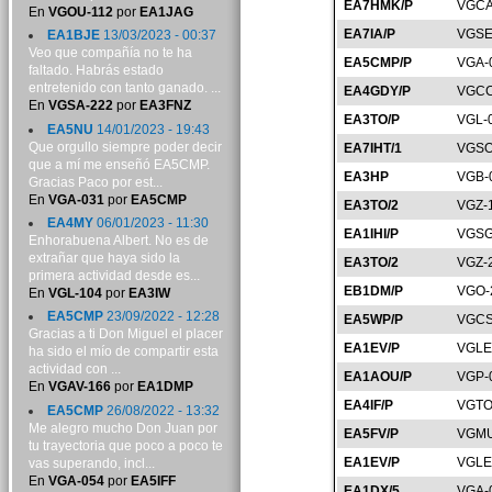
EA7HMK/P
VGCA
En
VGOU-112
por
EA1JAG
EA7IA/P
VGSE
EA1BJE
13/03/2023 - 00:37
Veo que compañía no te ha
EA5CMP/P
VGA-
faltado. Habrás estado
entretenido con tanto ganado. ...
EA4GDY/P
VGCC
En
VGSA-222
por
EA3FNZ
EA3TO/P
VGL-
EA5NU
14/01/2023 - 19:43
Que orgullo siempre poder decir
EA7IHT/1
VGSO
que a mí me enseñó EA5CMP.
EA3HP
VGB-
Gracias Paco por est...
En
VGA-031
por
EA5CMP
EA3TO/2
VGZ-
EA4MY
06/01/2023 - 11:30
EA1IHI/P
VGSG
Enhorabuena Albert. No es de
extrañar que haya sido la
EA3TO/2
VGZ-
primera actividad desde es...
EB1DM/P
VGO-
En
VGL-104
por
EA3IW
EA5CMP
23/09/2022 - 12:28
EA5WP/P
VGCS
Gracias a ti Don Miguel el placer
EA1EV/P
VGLE
ha sido el mío de compartir esta
actividad con ...
EA1AOU/P
VGP-
En
VGAV-166
por
EA1DMP
EA4IF/P
VGTO
EA5CMP
26/08/2022 - 13:32
Me alegro mucho Don Juan por
EA5FV/P
VGMU
tu trayectoria que poco a poco te
EA1EV/P
VGLE
vas superando, incl...
En
VGA-054
por
EA5IFF
EA1DX/5
VGA-