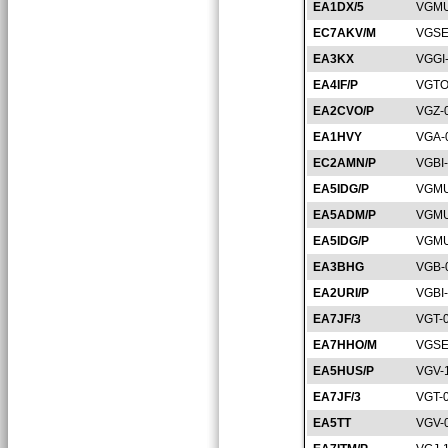
EA1DX/5
VGMU
EC7AKV/M
VGSE
EA3KX
VGGI
EA4IF/P
VGTO
EA2CVO/P
VGZ-
EA1HVY
VGA-
EC2AMN/P
VGBI
EA5IDG/P
VGMU
EA5ADM/P
VGMU
EA5IDG/P
VGMU
EA3BHG
VGB-
EA2URI/P
VGBI
EA7JF/3
VGT-
EA7HHO/M
VGSE
EA5HUS/P
VGV-
EA7JF/3
VGT-
EA5TT
VGV-