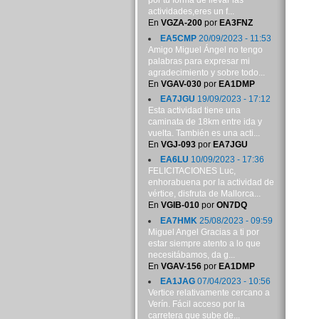
por tu forma de llevar las
actividades,eres un f...
En
VGZA-200
por
EA3FNZ
EA5CMP
20/09/2023 - 11:53
Amigo Miguel Ángel no tengo
palabras para expresar mi
agradecimiento y sobre todo...
En
VGAV-030
por
EA1DMP
EA7JGU
19/09/2023 - 17:12
Esta actividad tiene una
caminata de 18km entre ida y
vuelta. También es una acti...
En
VGJ-093
por
EA7JGU
EA6LU
10/09/2023 - 17:36
FELICITACIONES Luc,
enhorabuena por la actividad de
vértice, disfruta de Mallorca...
En
VGIB-010
por
ON7DQ
EA7HMK
25/08/2023 - 09:59
Miguel Angel Gracias a ti por
estar siempre atento a lo que
necesitábamos, da g...
En
VGAV-156
por
EA1DMP
EA1JAG
07/04/2023 - 10:56
Vertice relativamente cercano a
Verín. Fácil acceso por la
carretera que sube de...