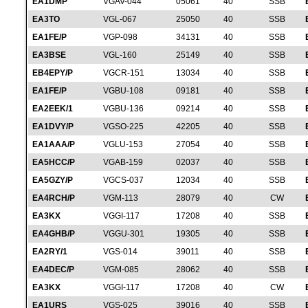
EA1DMP
VGAV-044
05061
40
SSB
EA3TO
VGL-067
25050
40
SSB
EA1FE/P
VGP-098
34131
40
SSB
EA3BSE
VGL-160
25149
40
SSB
EB4EPY/P
VGCR-151
13034
40
SSB
EA1FE/P
VGBU-108
09181
40
SSB
EA2EEK/1
VGBU-136
09214
40
SSB
EA1DVY/P
VGSO-225
42205
40
SSB
EA1AAA/P
VGLU-153
27054
40
SSB
EA5HCC/P
VGAB-159
02037
40
SSB
EA5GZY/P
VGCS-037
12034
40
SSB
EA4RCH/P
VGM-113
28079
40
CW
EA3KX
VGGI-117
17208
40
SSB
EA4GHB/P
VGGU-301
19305
40
SSB
EA2RY/1
VGS-014
39011
40
SSB
EA4DEC/P
VGM-085
28062
40
SSB
EA3KX
VGGI-117
17208
40
CW
EA1URS
VGS-025
39016
40
SSB