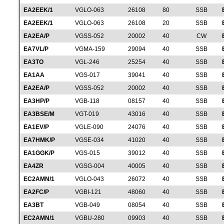
EA2EEK/1
VGLO-063
26108
80
SSB
EA2EEK/1
VGLO-063
26108
20
SSB
EA2EA/P
VGSS-052
20002
40
CW
EA7VL/P
VGMA-159
29094
40
SSB
EA3TO
VGL-246
25254
40
SSB
EA1AA
VGS-017
39041
40
SSB
EA2EA/P
VGSS-052
20002
40
SSB
EA3HP/P
VGB-118
08157
40
SSB
EA3BSE/M
VGT-019
43016
40
SSB
EA1EV/P
VGLE-090
24076
40
SSB
EA7HMK/P
VGSE-034
41020
40
SSB
EA1GGK/P
VGS-015
39012
40
SSB
EA4ZR
VGSG-004
40005
40
SSB
EC2AMN/1
VGLO-043
26072
40
SSB
EA2FC/P
VGBI-121
48060
40
SSB
EA3BT
VGB-049
08054
40
SSB
EC2AMN/1
VGBU-280
09903
40
SSB