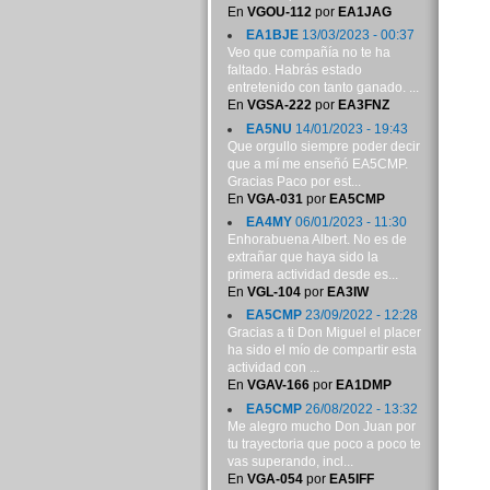
En
VGOU-112
por
EA1JAG
EA1BJE
13/03/2023 - 00:37
Veo que compañía no te ha
faltado. Habrás estado
entretenido con tanto ganado. ...
En
VGSA-222
por
EA3FNZ
EA5NU
14/01/2023 - 19:43
Que orgullo siempre poder decir
que a mí me enseñó EA5CMP.
Gracias Paco por est...
En
VGA-031
por
EA5CMP
EA4MY
06/01/2023 - 11:30
Enhorabuena Albert. No es de
extrañar que haya sido la
primera actividad desde es...
En
VGL-104
por
EA3IW
EA5CMP
23/09/2022 - 12:28
Gracias a ti Don Miguel el placer
ha sido el mío de compartir esta
actividad con ...
En
VGAV-166
por
EA1DMP
EA5CMP
26/08/2022 - 13:32
Me alegro mucho Don Juan por
tu trayectoria que poco a poco te
vas superando, incl...
En
VGA-054
por
EA5IFF