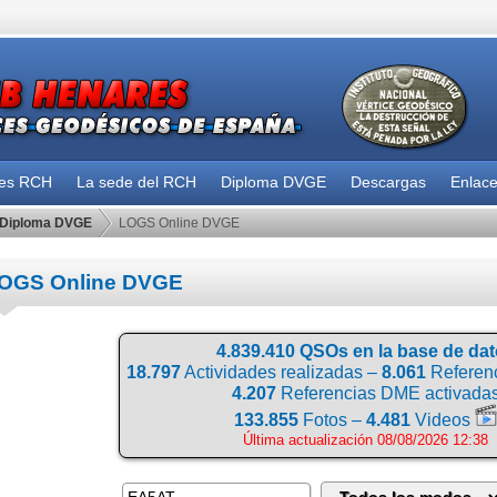
des RCH
La sede del RCH
Diploma DVGE
Descargas
Enlac
Diploma DVGE
LOGS Online DVGE
OGS Online DVGE
4.839.410 QSOs en la base de da
18.797
Actividades realizadas –
8.061
Referenc
4.207
Referencias DME activada
133.855
Fotos –
4.481
Videos
Última actualización 08/08/2026 12:38