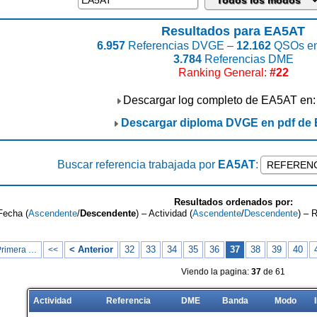
Resultados para EA5AT
6.957
Referencias DVGE –
12.162
QSOs en
3.784
Referencias DME
Ranking General:
#22
Descargar log completo de EA5AT en
Descargar diploma DVGE en pdf de
Buscar referencia trabajada por
EA5AT
:
Resultados ordenados por:
Fecha (
Ascendente
/
Descendente
) – Actividad (
Ascendente
/
Descendente
) – 
< Anterior
32
33
34
35
36
37
38
39
40
Primera …
<<
Viendo la pagina:
37
de 61
Actividad
Referencia
DME
Banda
Modo