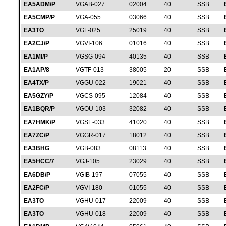
EA5ADM/P
VGAB-027
02004
40
SSB
EA5CMP/P
VGA-055
03066
40
SSB
EA3TO
VGL-025
25019
40
SSB
EA2CJ/P
VGVI-106
01016
40
SSB
EA1MI/P
VGSG-094
40135
40
SSB
EA1AP/8
VGTF-013
38005
20
SSB
EA4TX/P
VGGU-022
19021
40
SSB
EA5GZY/P
VGCS-095
12084
40
SSB
EA1BQR/P
VGOU-103
32082
40
SSB
EA7HMK/P
VGSE-033
41020
40
SSB
EA7ZC/P
VGGR-017
18012
40
SSB
EA3BHG
VGB-083
08113
40
SSB
EA5HCC/7
VGJ-105
23029
40
SSB
EA6DB/P
VGIB-197
07055
40
SSB
EA2FC/P
VGVI-180
01055
40
SSB
EA3TO
VGHU-017
22009
40
SSB
EA3TO
VGHU-018
22009
40
SSB