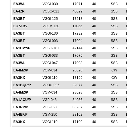
EA3WL
VGGI-030
17071
40
SSB
EA4ZR
VGSG-021
40029
40
SSB
EA3BT
VGGI-125
17218
40
SSB
EC7ABV
VGCA-120
11033
40
SSB
EA3BT
VGGI-130
17232
40
SSB
EA3BT
VGGI-003
17004
40
SSB
EA1DVY/P
VGSO-161
42144
40
SSB
EA3BT
VGGI-033
17075
40
SSB
EA3WL
VGGI-047
17098
40
SSB
EA4MZ/P
VGM-034
28028
40
CW
EA3KX
VGGI-110
17199
40
CW
EA1BQR/P
VGOU-096
32077
40
SSB
EA4MZ/P
VGM-034
28028
40
SSB
EA1AOU/P
VGP-043
34056
40
SSB
EA3RP/P
VGB-163
08237
40
SSB
EA4EF/P
VGM-250
28162
40
SSB
EA3KX
VGGI-110
17199
40
SSB