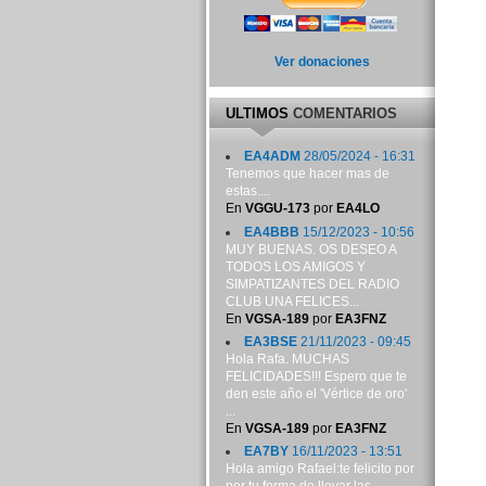
Ver donaciones
ULTIMOS
COMENTARIOS
EA4ADM
28/05/2024 - 16:31
Tenemos que hacer mas de
estas....
En
VGGU-173
por
EA4LO
EA4BBB
15/12/2023 - 10:56
MUY BUENAS. OS DESEO A
TODOS LOS AMIGOS Y
SIMPATIZANTES DEL RADIO
CLUB UNA FELICES...
En
VGSA-189
por
EA3FNZ
EA3BSE
21/11/2023 - 09:45
Hola Rafa. MUCHAS
FELICIDADES!!! Espero que te
den este año el 'Vértice de oro'
...
En
VGSA-189
por
EA3FNZ
EA7BY
16/11/2023 - 13:51
Hola amigo Rafael:te felicito por