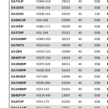
EA7VL/P
VGMA-019
29015
40
SSB
EA1DX/5
VGAB-144
02033
40
SSB
EA1DX/5
VGAB-144
02033
40
CW
EA5RKJ/P
VGA-006
03009
40
SSB
EA1FE/P
VGBU-171
09259
40
SSB
EA3TO/P
VGL-249
25101
40
SSB
EA5ADM/P
VGMU-052
30015
40
SSB
EA7IHT/1
VGZA-014
49020
40
SSB
EA1IEH
VGSO-103
42089
40
SSB
EB4EPY/P
VGCR-154
13034
40
SSB
EA1BQR/P
VGPO-026
36013
40
SSB
EA7ANP/P
VGSE-029
41014
40
SSB
EA3BSE/P
VGT-065
43096
40
SSB
EA7ANP/P
VGSE-059
41026
40
SSB
EC2AMN/P
VGVI-143
01042
40
SSB
EB4EPY/P
VGCR-040
13007
40
SSB
EA2FC/P
VGVI-179
01055
40
SSB