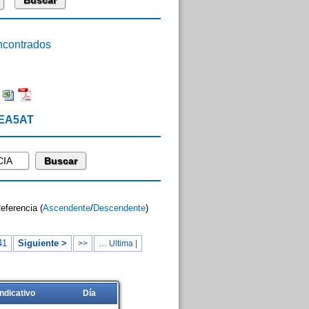
contrados
:
 EA5AT
Referencia (
Ascendente
/
Descendente
)
41
Siguiente >
>>
… Ultima |
Indicativo
Día