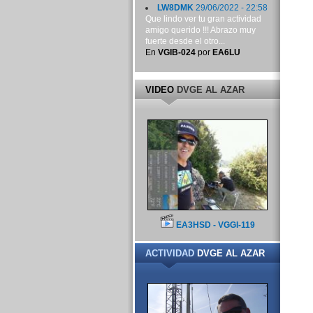
LW8DMK
29/06/2022 - 22:58
Que lindo ver tu gran actividad
amigo querido !!! Abrazo muy
fuerte desde el otro...
En
VGIB-024
por
EA6LU
VIDEO
DVGE AL AZAR
EA3HSD - VGGI-119
ACTIVIDAD
DVGE AL AZAR