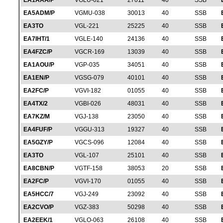
EA1AAA/P
VGLU-021
27011
40
SSB
EA5ADM/P
VGMU-038
30013
40
SSB
EA3TO
VGL-221
25225
40
SSB
EA7IHT/1
VGLE-140
24136
40
SSB
EA4FZC/P
VGCR-169
13039
40
SSB
EA1AOU/P
VGP-035
34051
40
SSB
EA1EN/P
VGSG-079
40101
40
SSB
EA2FC/P
VGVI-182
01055
40
SSB
EA4TX/2
VGBI-026
48031
40
SSB
EA7KZ/M
VGJ-138
23050
40
SSB
EA4FUF/P
VGGU-313
19327
40
SSB
EA5GZY/P
VGCS-096
12084
40
SSB
EA3TO
VGL-107
25101
40
SSB
EA8CBN/P
VGTF-158
38053
20
SSB
EA2FC/P
VGVI-170
01055
40
SSB
EA5HCC/7
VGJ-249
23092
40
SSB
EA2CVO/P
VGZ-383
50298
40
SSB
EA2EEK/1
VGLO-063
26108
40
SSB