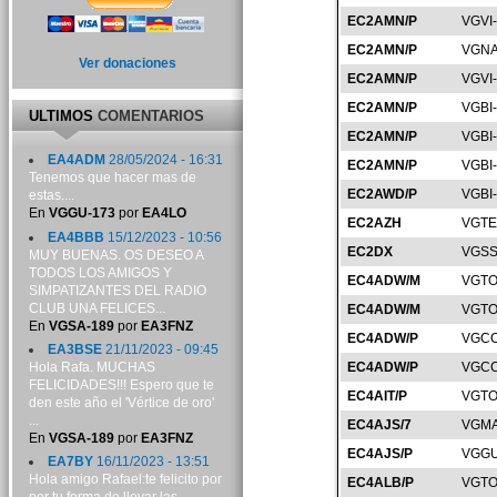
EC2AMN/P
VGVI
EC2AMN/P
VGNA
Ver donaciones
EC2AMN/P
VGVI
EC2AMN/P
VGBI
ULTIMOS
COMENTARIOS
EC2AMN/P
VGBI
EA4ADM
28/05/2024 - 16:31
EC2AMN/P
VGBI
Tenemos que hacer mas de
EC2AWD/P
VGBI
estas....
En
VGGU-173
por
EA4LO
EC2AZH
VGTE
EA4BBB
15/12/2023 - 10:56
EC2DX
VGSS
MUY BUENAS. OS DESEO A
TODOS LOS AMIGOS Y
EC4ADW/M
VGTO
SIMPATIZANTES DEL RADIO
CLUB UNA FELICES...
EC4ADW/M
VGTO
En
VGSA-189
por
EA3FNZ
EC4ADW/P
VGCC
EA3BSE
21/11/2023 - 09:45
Hola Rafa. MUCHAS
EC4ADW/P
VGCC
FELICIDADES!!! Espero que te
EC4AIT/P
VGTO
den este año el 'Vértice de oro'
...
EC4AJS/7
VGMA
En
VGSA-189
por
EA3FNZ
EC4AJS/P
VGGU
EA7BY
16/11/2023 - 13:51
Hola amigo Rafael:te felicito por
EC4ALB/P
VGTO