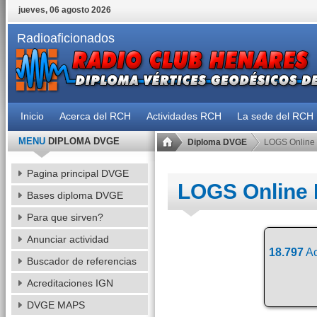
jueves, 06 agosto 2026
Radioaficionados
Inicio
Acerca del RCH
Actividades RCH
La sede del RCH
MENU
DIPLOMA DVGE
Diploma DVGE
LOGS Online
Pagina principal DVGE
LOGS Online
Bases diploma DVGE
Para que sirven?
Anunciar actividad
18.797
Ac
Buscador de referencias
Acreditaciones IGN
DVGE MAPS