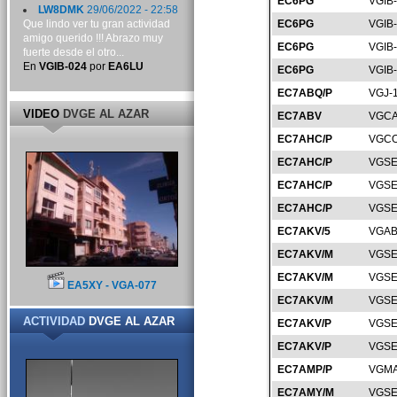
EC6PG
VGIB
LW8DMK
29/06/2022 - 22:58
Que lindo ver tu gran actividad
EC6PG
VGIB
amigo querido !!! Abrazo muy
EC6PG
VGIB
fuerte desde el otro...
En
VGIB-024
por
EA6LU
EC6PG
VGIB
EC7ABQ/P
VGJ-
VIDEO
DVGE AL AZAR
EC7ABV
VGCA
EC7AHC/P
VGCO
EC7AHC/P
VGSE
EC7AHC/P
VGSE
EC7AHC/P
VGSE
EC7AKV/5
VGAB
EC7AKV/M
VGSE
EC7AKV/M
VGSE
EA5XY - VGA-077
EC7AKV/M
VGSE
ACTIVIDAD
DVGE AL AZAR
EC7AKV/P
VGSE
EC7AKV/P
VGSE
EC7AMP/P
VGMA
EC7AMY/M
VGSE