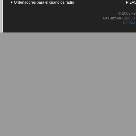
Ordenadores para el cuarto de radio
EA5
© 2006 - 
P.O.Box 69 - 28830
Política