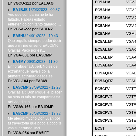
EC5AHA
VGV-
En
VGOU-112
por
EA1JAG
EA1BJE
13/03/2023 - 00:37
EC5AHA
VGV-
Veo que compañía no te ha
EC5AHA
VGV-
faltado. Habrás estado
entretenido con tanto ganado. ...
EC5AHA
VGV-
En
VGSA-222
por
EA3FNZ
EC5AHA
VGMU
EA5NU
14/01/2023 - 19:43
Que orgullo siempre poder decir
EC5ALJ/P
VGA-
que a mí me enseñó EA5CMP.
EC5ALJ/P
VGA-
Gracias Paco por est...
En
VGA-031
por
EA5CMP
EC5ALJ/P
VGA-
EA4MY
06/01/2023 - 11:30
EC5ALJ/P
VGA-
Enhorabuena Albert. No es de
extrañar que haya sido la
EC5AQF/7
VGAL
primera actividad desde es...
En
VGL-104
por
EA3IW
EC5AQF/7
VGAL
EA5CMP
23/09/2022 - 12:28
EC5CFV
VGTE
Gracias a ti Don Miguel el placer
EC5CFV/2
VGTE
ha sido el mío de compartir esta
actividad con ...
EC5CFV/2
VGTE
En
VGAV-166
por
EA1DMP
EC5CFV/2
VGTE
EA5CMP
26/08/2022 - 13:32
Me alegro mucho Don Juan por
EC5CFV/2
VGTE
tu trayectoria que poco a poco te
vas superando, incl...
EC5T
VGA-
En
VGA-054
por
EA5IFF