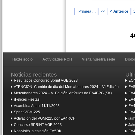
< Anterior
| Primera …
<<
4
Hazte socio
Actividades RCH
Visita nuestra sede
Dipl
Noticias recientes
Ult
Resultados Concurso Sprint VGE 2023
EC4
ATENCION: Cambio de día del Mercahenares 2024 – VI Edición
EA5
Mercahenares 2024 – VI Edición: Artículos de EA4BPG (SK)
EA4
¡Felices Fiestas!
EA4
Asamblea Anual 11/11/2023
EA4
Sprint VGM-225
EA4
Activación del VGM-225 por EA4RCH
jai
Concurso SPRINT VGE 2023
Jai
Nos visitó la estación EA5DK
EA4