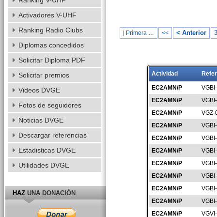
Ranking V-UHF
Activadores V-UHF
Ranking Radio Clubs
< Anterior
| Primera …
<<
Diplomas concedidos
Solicitar Diploma PDF
Actividad
Refer
Solicitar premios
EC2AMN/P
VGBI
Videos DVGE
EC2AMN/P
VGBI
Fotos de seguidores
EC2AMN/P
VGZ-
Noticias DVGE
EC2AMN/P
VGBI
Descargar referencias
EC2AMN/P
VGBI
Estadisticas DVGE
EC2AMN/P
VGBI
EC2AMN/P
VGBI
Utilidades DVGE
EC2AMN/P
VGBI
EC2AMN/P
VGBI
HAZ
UNA DONACIÓN
EC2AMN/P
VGBI
EC2AMN/P
VGVI