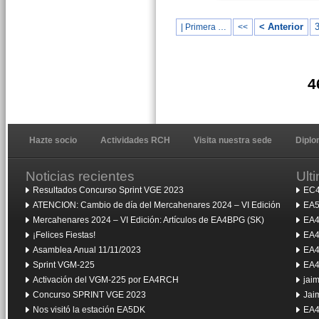
< Anterior
| Primera …
<<
4
Hazte socio
Actividades RCH
Visita nuestra sede
Dipl
Noticias recientes
Ult
Resultados Concurso Sprint VGE 2023
EC4
ATENCION: Cambio de día del Mercahenares 2024 – VI Edición
EA5
Mercahenares 2024 – VI Edición: Artículos de EA4BPG (SK)
EA4
¡Felices Fiestas!
EA4
Asamblea Anual 11/11/2023
EA4
Sprint VGM-225
EA4
Activación del VGM-225 por EA4RCH
jai
Concurso SPRINT VGE 2023
Jai
Nos visitó la estación EA5DK
EA4