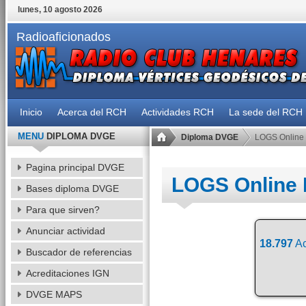
lunes, 10 agosto 2026
Radioaficionados
Inicio
Acerca del RCH
Actividades RCH
La sede del RCH
MENU
DIPLOMA DVGE
Diploma DVGE
LOGS Online
Pagina principal DVGE
LOGS Online
Bases diploma DVGE
Para que sirven?
Anunciar actividad
18.797
Ac
Buscador de referencias
Acreditaciones IGN
DVGE MAPS