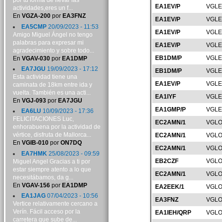
por tu forma de llevar las
EA1EV/P
VGLE
actividades,eres un f...
En
VGZA-200
por
EA3FNZ
EA1EV/P
VGLE
EA5CMP
20/09/2023 - 11:53
EA1EV/P
VGLE
Amigo Miguel Ángel no tengo
palabras para expresar mi
EA1EV/P
VGLE
agradecimiento y sobre todo...
EB1DM/P
VGLE
En
VGAV-030
por
EA1DMP
EA7JGU
19/09/2023 - 17:12
EB1DM/P
VGLE
Esta actividad tiene una
EA1EV/P
VGLE
caminata de 18km entre ida y
vuelta. También es una acti...
EA1IYF
VGLE
En
VGJ-093
por
EA7JGU
EA1GMP/P
VGLE
EA6LU
10/09/2023 - 17:36
FELICITACIONES Luc,
EC2AMN/1
VGLO
enhorabuena por la actividad de
vértice, disfruta de Mallorca...
EC2AMN/1
VGLO
En
VGIB-010
por
ON7DQ
EC2AMN/1
VGLO
EA7HMK
25/08/2023 - 09:59
EB2CZF
VGLO
Miguel Angel Gracias a ti por
estar siempre atento a lo que
EC2AMN/1
VGLO
necesitábamos, da g...
En
VGAV-156
por
EA1DMP
EA2EEK/1
VGLO
EA1JAG
07/04/2023 - 10:56
EA3FNZ
VGLO
Vertice relativamente cercano a
Verín. Fácil acceso por la
EA1IEH/QRP
VGLO
carretera que sube de...