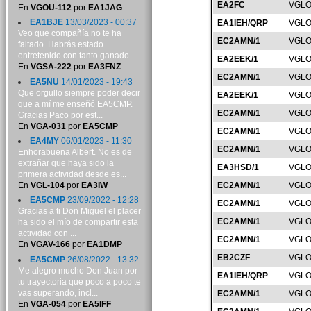
EA2FC
VGLO
En
VGOU-112
por
EA1JAG
EA1BJE
13/03/2023 - 00:37
EA1IEH/QRP
VGLO
Veo que compañía no te ha
EC2AMN/1
VGLO
faltado. Habrás estado
entretenido con tanto ganado. ...
EA2EEK/1
VGLO
En
VGSA-222
por
EA3FNZ
EC2AMN/1
VGLO
EA5NU
14/01/2023 - 19:43
Que orgullo siempre poder decir
EA2EEK/1
VGLO
que a mí me enseñó EA5CMP.
EC2AMN/1
VGLO
Gracias Paco por est...
En
VGA-031
por
EA5CMP
EC2AMN/1
VGLO
EA4MY
06/01/2023 - 11:30
EC2AMN/1
VGLO
Enhorabuena Albert. No es de
extrañar que haya sido la
EA3HSD/1
VGLO
primera actividad desde es...
En
VGL-104
por
EA3IW
EC2AMN/1
VGLO
EA5CMP
23/09/2022 - 12:28
EC2AMN/1
VGLO
Gracias a ti Don Miguel el placer
EC2AMN/1
VGLO
ha sido el mío de compartir esta
actividad con ...
EC2AMN/1
VGLO
En
VGAV-166
por
EA1DMP
EB2CZF
VGLO
EA5CMP
26/08/2022 - 13:32
Me alegro mucho Don Juan por
EA1IEH/QRP
VGLO
tu trayectoria que poco a poco te
vas superando, incl...
EC2AMN/1
VGLO
En
VGA-054
por
EA5IFF