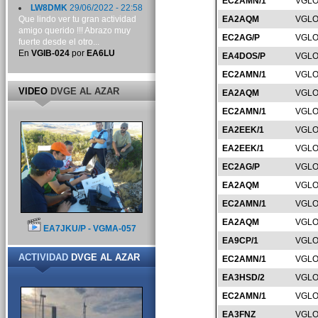
EC2AMN/1
VGLO
LW8DMK
29/06/2022 - 22:58
Que lindo ver tu gran actividad
EA2AQM
VGLO
amigo querido !!! Abrazo muy
EC2AG/P
VGLO
fuerte desde el otro...
En
VGIB-024
por
EA6LU
EA4DOS/P
VGLO
EC2AMN/1
VGLO
VIDEO
DVGE AL AZAR
EA2AQM
VGLO
EC2AMN/1
VGLO
EA2EEK/1
VGLO
EA2EEK/1
VGLO
EC2AG/P
VGLO
EA2AQM
VGLO
EC2AMN/1
VGLO
EA2AQM
VGLO
EA7JKU/P - VGMA-057
EA9CP/1
VGLO
ACTIVIDAD
DVGE AL AZAR
EC2AMN/1
VGLO
EA3HSD/2
VGLO
EC2AMN/1
VGLO
EA3FNZ
VGLO