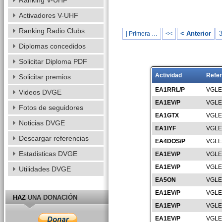
Ranking V-UHF
Activadores V-UHF
Ranking Radio Clubs
< Anterior
| Primera …
<<
Diplomas concedidos
Solicitar Diploma PDF
Actividad
Refer
Solicitar premios
EA1RRL/P
VGLE
Videos DVGE
EA1EV/P
VGLE
Fotos de seguidores
EA1GTX
VGLE
Noticias DVGE
EA1IYF
VGLE
Descargar referencias
EA4DOS/P
VGLE
Estadisticas DVGE
EA1EV/P
VGLE
EA1EV/P
VGLE
Utilidades DVGE
EA5ON
VGLE
EA1EV/P
VGLE
HAZ
UNA DONACIÓN
EA1EV/P
VGLE
EA1EV/P
VGLE