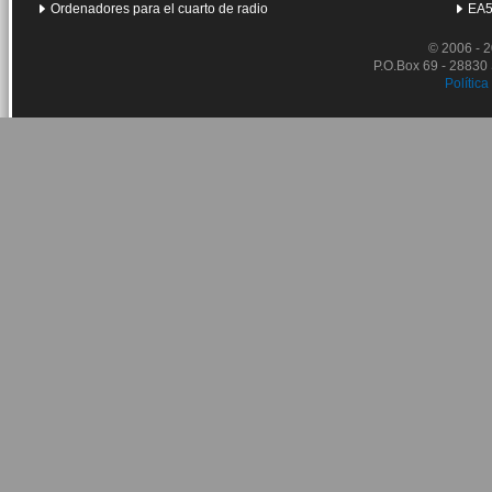
Ordenadores para el cuarto de radio
EA5
© 2006 - 
P.O.Box 69 - 28830
Política