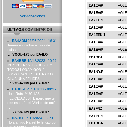
EA1EV/P
VGLE
EA1EV/P
VGLE
Ver donaciones
EA7IHT/1
VGLE
EA1EV/P
VGLE
ULTIMOS
COMENTARIOS
EA4EEK/1
VGLE
EA4ADM
28/05/2024 - 16:31
EA1EV/P
VGLE
Tenemos que hacer mas de
EA1EV/P
VGLE
estas....
En
VGGU-173
por
EA4LO
EB1BE/P
VGLE
EA4BBB
15/12/2023 - 10:56
EA1EV/P
VGLE
MUY BUENAS. OS DESEO A
TODOS LOS AMIGOS Y
EA1NY/P
VGLE
SIMPATIZANTES DEL RADIO
CLUB UNA FELICES...
EA1EV/P
VGLE
En
VGSA-189
por
EA3FNZ
EA1EV/P
VGLE
EA3BSE
21/11/2023 - 09:45
Hola Rafa. MUCHAS
EA1EV/P
VGLE
FELICIDADES!!! Espero que te
EA1EV/P
VGLE
den este año el 'Vértice de oro'
...
EA3FNZ
VGLE
En
VGSA-189
por
EA3FNZ
EA7IHT/1
VGLE
EA7BY
16/11/2023 - 13:51
Hola amigo Rafael:te felicito por
EB1BE/P
VGLE