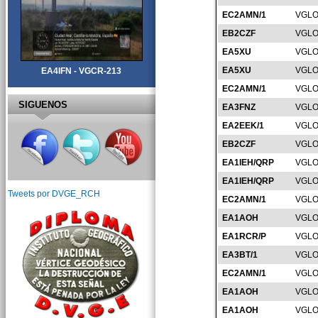
EC2AMN/1
VGLO
EB2CZF
VGLO
EA5XU
VGLO
EA5XU
VGLO
EA4IFN - VGCR-213
EC2AMN/1
VGLO
SIGUENOS
EA3FNZ
VGLO
EA2EEK/1
VGLO
EB2CZF
VGLO
EA1IEH/QRP
VGLO
EA1IEH/QRP
VGLO
Tweets por DVGE_RCH
EC2AMN/1
VGLO
EA1AOH
VGLO
EA1RCR/P
VGLO
EA3BT/1
VGLO
EC2AMN/1
VGLO
EA1AOH
VGLO
EA1AOH
VGLO