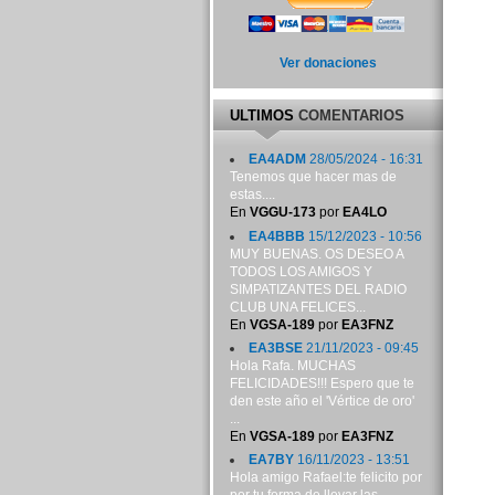
Ver donaciones
ULTIMOS
COMENTARIOS
EA4ADM
28/05/2024 - 16:31
Tenemos que hacer mas de
estas....
En
VGGU-173
por
EA4LO
EA4BBB
15/12/2023 - 10:56
MUY BUENAS. OS DESEO A
TODOS LOS AMIGOS Y
SIMPATIZANTES DEL RADIO
CLUB UNA FELICES...
En
VGSA-189
por
EA3FNZ
EA3BSE
21/11/2023 - 09:45
Hola Rafa. MUCHAS
FELICIDADES!!! Espero que te
den este año el 'Vértice de oro'
...
En
VGSA-189
por
EA3FNZ
EA7BY
16/11/2023 - 13:51
Hola amigo Rafael:te felicito por