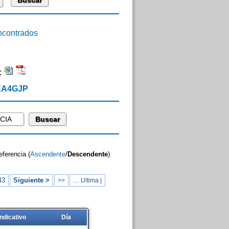
contrados
:
 EA4GJP
eferencia (
Ascendente
/
Descendente
)
43
Siguiente >
>>
… Ultima |
Indicativo
Día