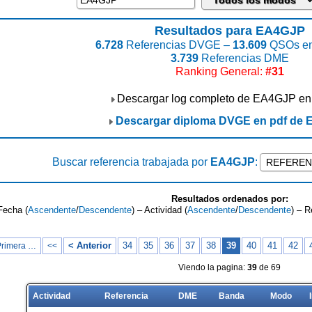
Resultados para EA4GJP
6.728
Referencias DVGE –
13.609
QSOs en
3.739
Referencias DME
Ranking General:
#31
Descargar log completo de EA4GJP en
Descargar diploma DVGE en pdf de
Buscar referencia trabajada por
EA4GJP
:
Resultados ordenados por:
Fecha (
Ascendente
/
Descendente
) – Actividad (
Ascendente
/
Descendente
) – R
< Anterior
34
35
36
37
38
39
40
41
42
Primera …
<<
Viendo la pagina:
39
de 69
Actividad
Referencia
DME
Banda
Modo