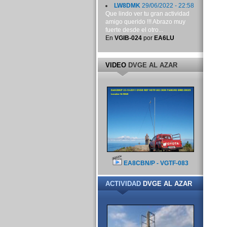
LW8DMK
29/06/2022 - 22:58
Que lindo ver tu gran actividad
amigo querido !!! Abrazo muy
fuerte desde el otro...
En
VGIB-024
por
EA6LU
VIDEO
DVGE AL AZAR
EA8CBN/P - VGTF-083
ACTIVIDAD
DVGE AL AZAR