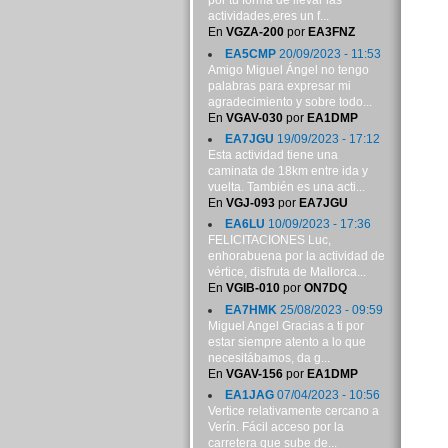
por tu forma de llevar las
actividades,eres un f...
En
VGZA-200
por
EA3FNZ
EA5CMP
20/09/2023 - 11:53
Amigo Miguel Ángel no tengo
palabras para expresar mi
agradecimiento y sobre todo...
En
VGAV-030
por
EA1DMP
EA7JGU
19/09/2023 - 17:12
Esta actividad tiene una
caminata de 18km entre ida y
vuelta. También es una acti...
En
VGJ-093
por
EA7JGU
EA6LU
10/09/2023 - 17:36
FELICITACIONES Luc,
enhorabuena por la actividad de
vértice, disfruta de Mallorca...
En
VGIB-010
por
ON7DQ
EA7HMK
25/08/2023 - 09:59
Miguel Angel Gracias a ti por
estar siempre atento a lo que
necesitábamos, da g...
En
VGAV-156
por
EA1DMP
EA1JAG
07/04/2023 - 10:56
Vertice relativamente cercano a
Verín. Fácil acceso por la
carretera que sube de...