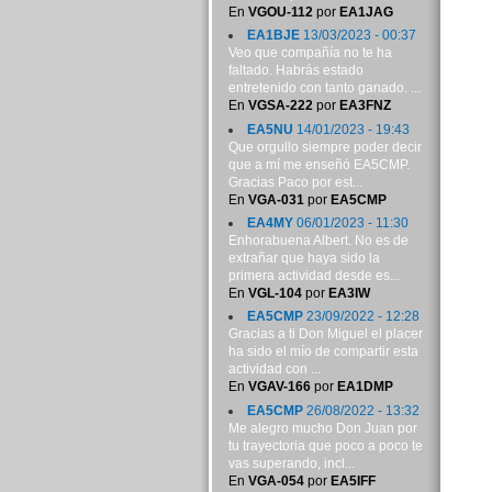
En
VGOU-112
por
EA1JAG
EA1BJE
13/03/2023 - 00:37
Veo que compañía no te ha
faltado. Habrás estado
entretenido con tanto ganado. ...
En
VGSA-222
por
EA3FNZ
EA5NU
14/01/2023 - 19:43
Que orgullo siempre poder decir
que a mí me enseñó EA5CMP.
Gracias Paco por est...
En
VGA-031
por
EA5CMP
EA4MY
06/01/2023 - 11:30
Enhorabuena Albert. No es de
extrañar que haya sido la
primera actividad desde es...
En
VGL-104
por
EA3IW
EA5CMP
23/09/2022 - 12:28
Gracias a ti Don Miguel el placer
ha sido el mío de compartir esta
actividad con ...
En
VGAV-166
por
EA1DMP
EA5CMP
26/08/2022 - 13:32
Me alegro mucho Don Juan por
tu trayectoria que poco a poco te
vas superando, incl...
En
VGA-054
por
EA5IFF