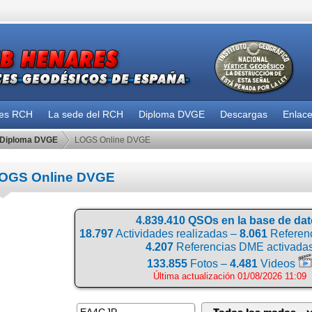
des RCH
La sede del RCH
Diploma DVGE
Descargas
Enlac
Diploma DVGE
LOGS Online DVGE
OGS Online DVGE
4.839.410 QSOs en la base de da
18.797
Actividades realizadas –
8.061
Referenc
4.207
Referencias DME activada
133.855
Fotos –
4.481
Videos
Última actualización 01/08/2026 11:09