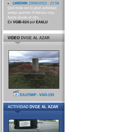
LW8DMK
29/06/2022 - 22:58
Que lindo ver tu gran actividad
amigo querido !!! Abrazo muy
fuerte desde el otro...
En
VGIB-024
por
EA6LU
VIDEO
DVGE AL AZAR
EA1ITM/P - VGO-155
ACTIVIDAD
DVGE AL AZAR