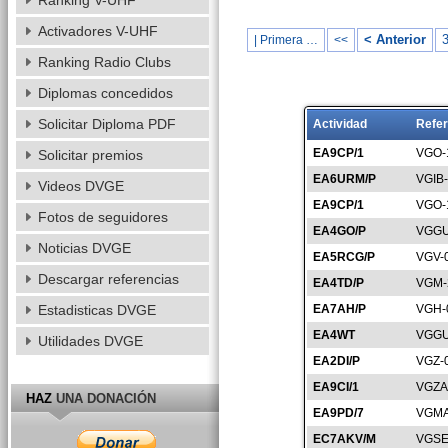
Ranking V-UHF
Activadores V-UHF
< Anterior
| Primera …
<<
Ranking Radio Clubs
Diplomas concedidos
Solicitar Diploma PDF
Actividad
Refer
EA9CP/1
VGO-
Solicitar premios
EA6URM/P
VGIB
Videos DVGE
EA9CP/1
VGO-
Fotos de seguidores
EA4GO/P
VGGU
Noticias DVGE
EA5RCG/P
VGV-
Descargar referencias
EA4TD/P
VGM-
Estadisticas DVGE
EA7AH/P
VGH-
EA4WT
VGGU
Utilidades DVGE
EA2DI/P
VGZ-
EA9CI/1
VGZA
HAZ
UNA DONACIÓN
EA9PD/7
VGMA
EC7AKV/M
VGSE