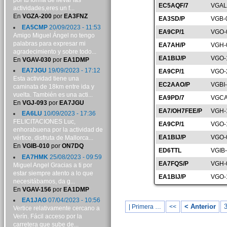
por tu forma de llevar las
EC5AQF/7
VGAL
actividades,eres un f...
En
VGZA-200
por
EA3FNZ
EA3SD/P
VGB-
EA5CMP
20/09/2023 - 11:53
EA9CP/1
VGO-
Amigo Miguel Ángel no tengo
palabras para expresar mi
EA7AH/P
VGH-
agradecimiento y sobre todo...
EA1BIJ/P
VGO-
En
VGAV-030
por
EA1DMP
EA7JGU
19/09/2023 - 17:12
EA9CP/1
VGO-
Esta actividad tiene una
EC2AAO/P
VGBI
caminata de 18km entre ida y
vuelta. También es una acti...
EA9PD/7
VGCA
En
VGJ-093
por
EA7JGU
EA7/OH7FEE/P
VGH-
EA6LU
10/09/2023 - 17:36
FELICITACIONES Luc,
EA9CP/1
VGO-
enhorabuena por la actividad de
EA1BIJ/P
VGO-
vértice, disfruta de Mallorca...
En
VGIB-010
por
ON7DQ
ED6TTL
VGIB
EA7HMK
25/08/2023 - 09:59
EA7FQS/P
VGH-
Miguel Angel Gracias a ti por
estar siempre atento a lo que
EA1BIJ/P
VGO-
necesitábamos, da g...
En
VGAV-156
por
EA1DMP
EA1JAG
07/04/2023 - 10:56
< Anterior
| Primera …
<<
Vertice relativamente cercano a
Verín. Fácil acceso por la
carretera que sube de...