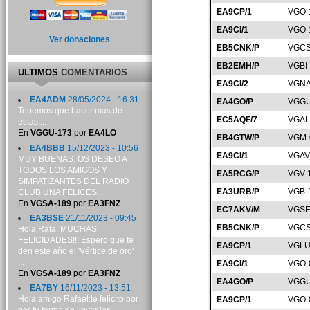
EA9CP/1
VGO-
EA9CI/1
VGO-
Ver donaciones
EB5CNK/P
VGCS
EB2EMH/P
VGBI
ULTIMOS
COMENTARIOS
EA9CI/2
VGNA
EA4ADM
28/05/2024 - 16:31
EA4GO/P
VGGU
Tenemos que hacer mas de
EC5AQF/7
VGAL
estas....
En
VGGU-173
por
EA4LO
EB4GTW/P
VGM-
EA4BBB
15/12/2023 - 10:56
EA9CI/1
VGAV
MUY BUENAS. OS DESEO A
TODOS LOS AMIGOS Y
EA5RCG/P
VGV-
SIMPATIZANTES DEL RADIO
EA3URB/P
VGB-
CLUB UNA FELICES...
En
VGSA-189
por
EA3FNZ
EC7AKV/M
VGSE
EA3BSE
21/11/2023 - 09:45
EB5CNK/P
VGCS
Hola Rafa. MUCHAS
FELICIDADES!!! Espero que te
EA9CP/1
VGLU
den este año el 'Vértice de oro'
...
EA9CI/1
VGO-
En
VGSA-189
por
EA3FNZ
EA4GO/P
VGGU
EA7BY
16/11/2023 - 13:51
Hola amigo Rafael:te felicito por
EA9CP/1
VGO-