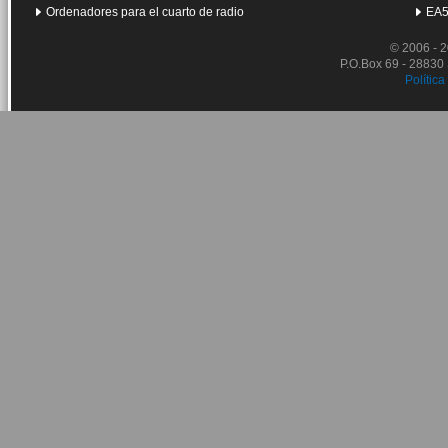
Ordenadores para el cuarto de radio
EA5
© 2006 - 
P.O.Box 69 - 28830
Política