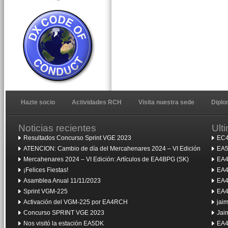
Hazte socio
Actividades RCH
Visita nuestra sede
Dipl
Noticias recientes
Ult
Resultados Concurso Sprint VGE 2023
EC4
ATENCION: Cambio de día del Mercahenares 2024 – VI Edición
EA5
Mercahenares 2024 – VI Edición: Artículos de EA4BPG (SK)
EA4
¡Felices Fiestas!
EA4
Asamblea Anual 11/11/2023
EA4
Sprint VGM-225
EA4
Activación del VGM-225 por EA4RCH
jai
Concurso SPRINT VGE 2023
Jai
Nos visitó la estación EA5DK
EA4