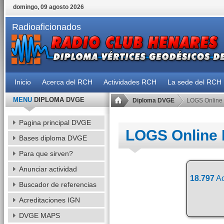
domingo, 09 agosto 2026
Radioaficionados
Inicio
Acerca del RCH
Actividades RCH
La sede del RCH
MENU
DIPLOMA DVGE
Diploma DVGE
LOGS Online
Pagina principal DVGE
LOGS Online
Bases diploma DVGE
Para que sirven?
Anunciar actividad
18.797
Ac
Buscador de referencias
Acreditaciones IGN
DVGE MAPS