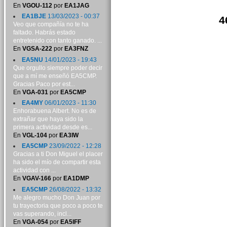
En
VGOU-112
por
EA1JAG
EA1BJE
13/03/2023 - 00:37
4
Veo que compañía no te ha
faltado. Habrás estado
entretenido con tanto ganado. ...
En
VGSA-222
por
EA3FNZ
EA5NU
14/01/2023 - 19:43
Que orgullo siempre poder decir
que a mí me enseñó EA5CMP.
Gracias Paco por est...
En
VGA-031
por
EA5CMP
EA4MY
06/01/2023 - 11:30
Enhorabuena Albert. No es de
extrañar que haya sido la
primera actividad desde es...
En
VGL-104
por
EA3IW
EA5CMP
23/09/2022 - 12:28
Gracias a ti Don Miguel el placer
ha sido el mío de compartir esta
actividad con ...
En
VGAV-166
por
EA1DMP
EA5CMP
26/08/2022 - 13:32
Me alegro mucho Don Juan por
tu trayectoria que poco a poco te
vas superando, incl...
En
VGA-054
por
EA5IFF