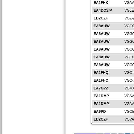
EA1FHK
VGAV
EA4DOS/P
VGLE
EB2CZF
VGZ-
EA8AUW
VGGC
EA8AUW
VGGC
EA8AUW
VGGC
EA8AUW
VGGC
EA8AUW
VGGC
EA8AUW
VGGC
EA1FHQ
VGO-
EA1FHQ
VGO-
EA7GVZ
VGMA
EA1DMP
VGAV
EA1DMP
VGAV
EA9PD
VGCE
EB2CZF
VGVA