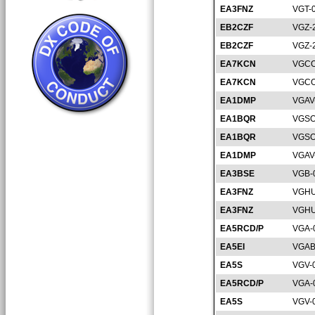
EA3FNZ
VGT-
EB2CZF
VGZ-
EB2CZF
VGZ-
EA7KCN
VGCO
EA7KCN
VGCO
EA1DMP
VGAV
EA1BQR
VGSO
EA1BQR
VGSO
EA1DMP
VGAV
EA3BSE
VGB-
EA3FNZ
VGHU
EA3FNZ
VGHU
EA5RCD/P
VGA-
EA5EI
VGAB
EA5S
VGV-
EA5RCD/P
VGA-
EA5S
VGV-