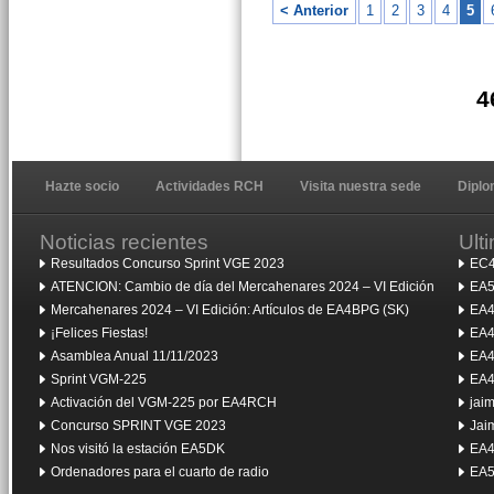
< Anterior
1
2
3
4
5
4
Hazte socio
Actividades RCH
Visita nuestra sede
Dipl
Noticias recientes
Ult
Resultados Concurso Sprint VGE 2023
EC4
ATENCION: Cambio de día del Mercahenares 2024 – VI Edición
EA5
Mercahenares 2024 – VI Edición: Artículos de EA4BPG (SK)
EA4
¡Felices Fiestas!
EA4
Asamblea Anual 11/11/2023
EA4
Sprint VGM-225
EA4
Activación del VGM-225 por EA4RCH
jai
Concurso SPRINT VGE 2023
Jai
Nos visitó la estación EA5DK
EA4
Ordenadores para el cuarto de radio
EA5