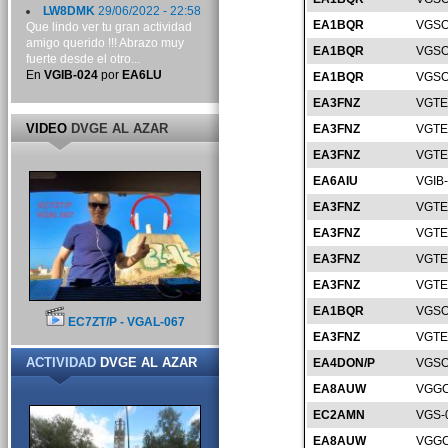
LW8DMK
29/06/2022 - 22:58
EA1BQR
VGSO
Que lindo ver tu gran actividad
amigo querido !!! Abrazo muy
EA1BQR
VGSO
fuerte desde el otro...
En
VGIB-024
por
EA6LU
EA1BQR
VGSO
EA3FNZ
VGTE
VIDEO
DVGE AL AZAR
EA3FNZ
VGTE
EA3FNZ
VGTE
EA6AIU
VGIB
EA3FNZ
VGTE
EA3FNZ
VGTE
EA3FNZ
VGTE
EA3FNZ
VGTE
EA1BQR
VGSO
EC7ZT/P - VGAL-067
EA3FNZ
VGTE
ACTIVIDAD
DVGE AL AZAR
EA4DON/P
VGSO
EA8AUW
VGGC
EC2AMN
VGS-
EA8AUW
VGGC