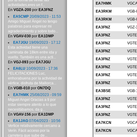
por tu forma de llevar las
EA7HMK
VGCA
actividades,eres un f...
En
VGZA-200
por
EA3FNZ
EA3RKM
VGB-
EA5CMP
20/09/2023 - 11:53
EA3RKM
VGB-
Amigo Miguel Ángel no tengo
palabras para expresar mi
EA3FNZ
VGZ-
agradecimiento y sobre todo...
EA3FNZ
VGTE
En
VGAV-030
por
EA1DMP
EA7JGU
19/09/2023 - 17:12
EA3FNZ
VGTE
Esta actividad tiene una
EA3FNZ
VGTE
caminata de 18km entre ida y
vuelta. También es una acti...
EA3FNZ
VGTE
En
VGJ-093
por
EA7JGU
EA3FNZ
VGTE
EA6LU
10/09/2023 - 17:36
FELICITACIONES Luc,
EA3FNZ
VGTE
enhorabuena por la actividad de
EA3FNZ
VGTE
vértice, disfruta de Mallorca...
En
VGIB-010
por
ON7DQ
EA3BSE
VGB-
EA7HMK
25/08/2023 - 09:59
EA3FNZ
VGTE
Miguel Angel Gracias a ti por
estar siempre atento a lo que
EA3FNZ
VGTE
necesitábamos, da g...
En
VGAV-156
por
EA1DMP
EA3FNZ
VGTE
EA1JAG
07/04/2023 - 10:56
EA7KCN
VGCA
Vertice relativamente cercano a
Verín. Fácil acceso por la
EA7KCN
VGCA
carretera que sube de...