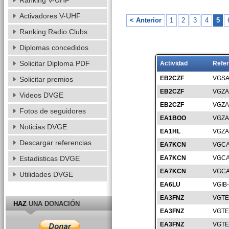
Ranking V-UHF
Activadores V-UHF
< Anterior
1
2
3
4
5
Ranking Radio Clubs
Diplomas concedidos
Solicitar Diploma PDF
Actividad
Refer
EB2CZF
VGSA
Solicitar premios
EB2CZF
VGZA
Videos DVGE
EB2CZF
VGZA
Fotos de seguidores
EA1BOO
VGZA
Noticias DVGE
EA1HL
VGZA
Descargar referencias
EA7KCN
VGCA
Estadisticas DVGE
EA7KCN
VGCA
EA7KCN
VGCA
Utilidades DVGE
EA6LU
VGIB
EA3FNZ
VGTE
HAZ
UNA DONACIÓN
EA3FNZ
VGTE
EA3FNZ
VGTE