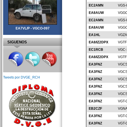
EC2AMN
VGS-
EA8AUW
VGGC
EC2AMN
VGS-
EA8AUW
VGGC
EA7VL/P - VGCO-097
EA1HL
VGZA
SIGUENOS
EA8/IZ2DPX
VGTF
EC1RCB
VGC-
EA8/IZ2DPX
VGTF
EA3FNZ
VGCS
EA3FNZ
VGCS
Tweets por DVGE_RCH
EA3FNZ
VGCS
EA3FNZ
VGCS
EA3FNZ
VGCS
EA3FNZ
VGT-
EB2CZF
VGNA
EA3FNZ
VGT-
EA3FNZ
VGT-