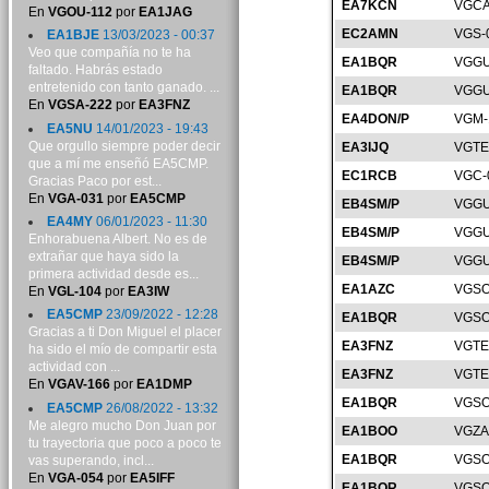
EA7KCN
VGCA
En
VGOU-112
por
EA1JAG
EC2AMN
VGS-
EA1BJE
13/03/2023 - 00:37
Veo que compañía no te ha
EA1BQR
VGGU
faltado. Habrás estado
entretenido con tanto ganado. ...
EA1BQR
VGGU
En
VGSA-222
por
EA3FNZ
EA4DON/P
VGM-
EA5NU
14/01/2023 - 19:43
Que orgullo siempre poder decir
EA3IJQ
VGTE
que a mí me enseñó EA5CMP.
EC1RCB
VGC-
Gracias Paco por est...
En
VGA-031
por
EA5CMP
EB4SM/P
VGGU
EA4MY
06/01/2023 - 11:30
EB4SM/P
VGGU
Enhorabuena Albert. No es de
extrañar que haya sido la
EB4SM/P
VGGU
primera actividad desde es...
EA1AZC
VGSO
En
VGL-104
por
EA3IW
EA5CMP
23/09/2022 - 12:28
EA1BQR
VGSO
Gracias a ti Don Miguel el placer
EA3FNZ
VGTE
ha sido el mío de compartir esta
actividad con ...
EA3FNZ
VGTE
En
VGAV-166
por
EA1DMP
EA1BQR
VGSO
EA5CMP
26/08/2022 - 13:32
Me alegro mucho Don Juan por
EA1BOO
VGZA
tu trayectoria que poco a poco te
EA1BQR
VGSO
vas superando, incl...
En
VGA-054
por
EA5IFF
EA1BQR
VGSO