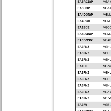
EA5RCD/P
VGA-
EA5HOP
VGA-
EA4DON/P
VGMU
EA4RCH
VGM-
EA1BJE
VGCC
EA4DON/P
VGMU
EA4DOS/P
VGAB
EA3FNZ
VGHU
EA3FNZ
VGHU
EA3FNZ
VGHU
EA1HL
VGZA
EA3FNZ
VGHU
EA3FNZ
VGHU
EA3FNZ
VGHU
EA3FNZ
VGZ-
EA3FNZ
VGZ-
EA3IW
VGB-