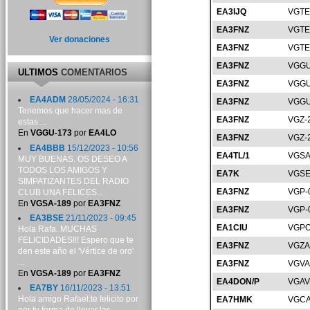
EA3IJQ
VGTE
EA3FNZ
VGTE
Ver donaciones
EA3FNZ
VGTE
EA3FNZ
VGGU
ULTIMOS
COMENTARIOS
EA3FNZ
VGGU
EA4ADM
28/05/2024 - 16:31
EA3FNZ
VGGU
Tenemos que hacer mas de
EA3FNZ
VGZ-
estas....
En
VGGU-173
por
EA4LO
EA3FNZ
VGZ-
EA4BBB
15/12/2023 - 10:56
EA4TL/1
VGSA
MUY BUENAS. OS DESEO A
TODOS LOS AMIGOS Y
EA7K
VGSE
SIMPATIZANTES DEL RADIO
EA3FNZ
VGP-
CLUB UNA FELICES...
En
VGSA-189
por
EA3FNZ
EA3FNZ
VGP-
EA3BSE
21/11/2023 - 09:45
EA1CIU
VGPO
Hola Rafa. MUCHAS
FELICIDADES!!! Espero que te
EA3FNZ
VGZA
den este año el 'Vértice de oro'
...
EA3FNZ
VGVA
En
VGSA-189
por
EA3FNZ
EA4DON/P
VGAV
EA7BY
16/11/2023 - 13:51
Hola amigo Rafael:te felicito por
EA7HMK
VGCA