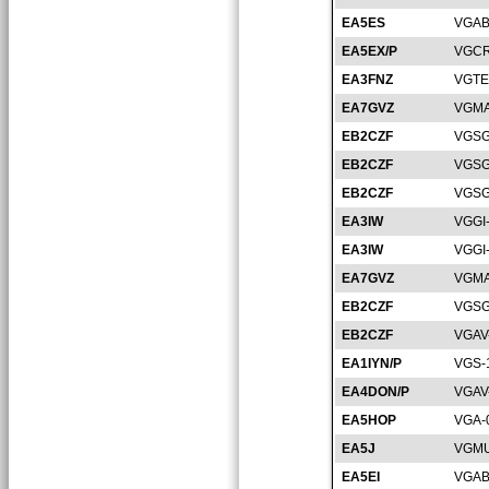
EA5ES
VGAB
EA5EX/P
VGCR
EA3FNZ
VGTE
EA7GVZ
VGMA
EB2CZF
VGSG
EB2CZF
VGSG
EB2CZF
VGSG
EA3IW
VGGI
EA3IW
VGGI
EA7GVZ
VGMA
EB2CZF
VGSG
EB2CZF
VGAV
EA1IYN/P
VGS-
EA4DON/P
VGAV
EA5HOP
VGA-
EA5J
VGMU
EA5EI
VGAB