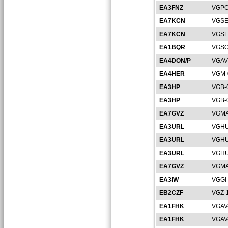
EA3FNZ
VGPO
EA7KCN
VGSE
EA7KCN
VGSE
EA1BQR
VGSO
EA4DON/P
VGAV
EA4HER
VGM-
EA3HP
VGB-
EA3HP
VGB-
EA7GVZ
VGMA
EA3URL
VGHU
EA3URL
VGHU
EA3URL
VGHU
EA7GVZ
VGMA
EA3IW
VGGI
EB2CZF
VGZ-
EA1FHK
VGAV
EA1FHK
VGAV