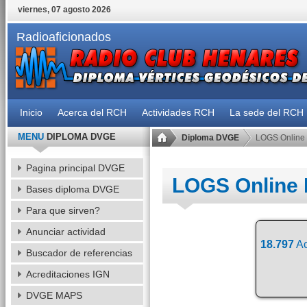
viernes, 07 agosto 2026
Radioaficionados
Inicio
Acerca del RCH
Actividades RCH
La sede del RCH
MENU
DIPLOMA DVGE
Diploma DVGE
LOGS Online
Pagina principal DVGE
LOGS Online
Bases diploma DVGE
Para que sirven?
Anunciar actividad
18.797
Ac
Buscador de referencias
Acreditaciones IGN
DVGE MAPS