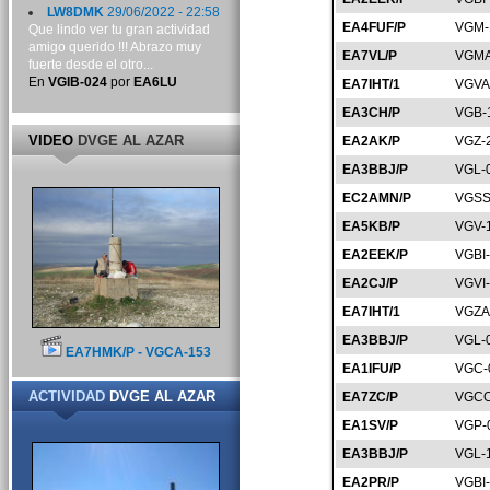
LW8DMK
29/06/2022 - 22:58
EA4FUF/P
VGM-
Que lindo ver tu gran actividad
amigo querido !!! Abrazo muy
EA7VL/P
VGMA
fuerte desde el otro...
En
VGIB-024
por
EA6LU
EA7IHT/1
VGVA
EA3CH/P
VGB-
VIDEO
DVGE AL AZAR
EA2AK/P
VGZ-
EA3BBJ/P
VGL-
EC2AMN/P
VGSS
EA5KB/P
VGV-
EA2EEK/P
VGBI
EA2CJ/P
VGVI
EA7IHT/1
VGZA
EA3BBJ/P
VGL-
EA7HMK/P - VGCA-153
EA1IFU/P
VGC-
ACTIVIDAD
DVGE AL AZAR
EA7ZC/P
VGCO
EA1SV/P
VGP-
EA3BBJ/P
VGL-
EA2PR/P
VGBI