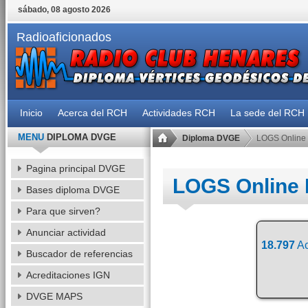
sábado, 08 agosto 2026
Radioaficionados
Inicio
Acerca del RCH
Actividades RCH
La sede del RCH
MENU
DIPLOMA DVGE
Diploma DVGE
LOGS Online
Pagina principal DVGE
LOGS Online
Bases diploma DVGE
Para que sirven?
Anunciar actividad
18.797
Ac
Buscador de referencias
Acreditaciones IGN
DVGE MAPS