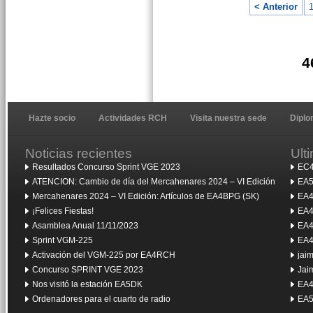
< Anterior
4
Hazte socio
Actividades RCH
Visita nuestra sede
Dipl
Noticias recientes
Ult
Resultados Concurso Sprint VGE 2023
EC4
ATENCION: Cambio de día del Mercahenares 2024 – VI Edición
EA5
Mercahenares 2024 – VI Edición: Artículos de EA4BPG (SK)
EA4
¡Felices Fiestas!
EA4
Asamblea Anual 11/11/2023
EA4
Sprint VGM-225
EA4
Activación del VGM-225 por EA4RCH
jai
Concurso SPRINT VGE 2023
Jai
Nos visitó la estación EA5DK
EA4
Ordenadores para el cuarto de radio
EA5