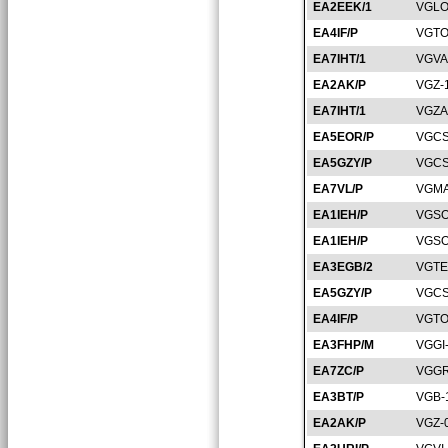
EA2EEK/1
VGLO
EA4IF/P
VGTO
EA7IHT/1
VGVA
EA2AK/P
VGZ-
EA7IHT/1
VGZA
EA5EOR/P
VGCS
EA5GZY/P
VGCS
EA7VL/P
VGMA
EA1IEH/P
VGSO
EA1IEH/P
VGSO
EA3EGB/2
VGTE
EA5GZY/P
VGCS
EA4IF/P
VGTO
EA3FHP/M
VGGI
EA7ZC/P
VGGR
EA3BT/P
VGB-
EA2AK/P
VGZ-