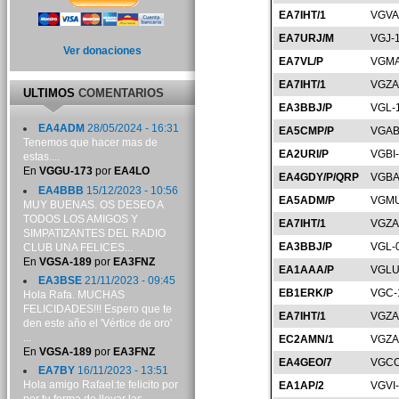
EA7IHT/1
VGVA
EA7URJ/M
VGJ-
Ver donaciones
EA7VL/P
VGMA
EA7IHT/1
VGZA
ULTIMOS
COMENTARIOS
EA3BBJ/P
VGL-
EA4ADM
28/05/2024 - 16:31
EA5CMP/P
VGAB
Tenemos que hacer mas de
EA2URI/P
VGBI
estas....
En
VGGU-173
por
EA4LO
EA4GDY/P/QRP
VGBA
EA4BBB
15/12/2023 - 10:56
EA5ADM/P
VGMU
MUY BUENAS. OS DESEO A
TODOS LOS AMIGOS Y
EA7IHT/1
VGZA
SIMPATIZANTES DEL RADIO
EA3BBJ/P
VGL-
CLUB UNA FELICES...
En
VGSA-189
por
EA3FNZ
EA1AAA/P
VGLU
EA3BSE
21/11/2023 - 09:45
EB1ERK/P
VGC-
Hola Rafa. MUCHAS
FELICIDADES!!! Espero que te
EA7IHT/1
VGZA
den este año el 'Vértice de oro'
...
EC2AMN/1
VGZA
En
VGSA-189
por
EA3FNZ
EA4GEO/7
VGCO
EA7BY
16/11/2023 - 13:51
Hola amigo Rafael:te felicito por
EA1AP/2
VGVI