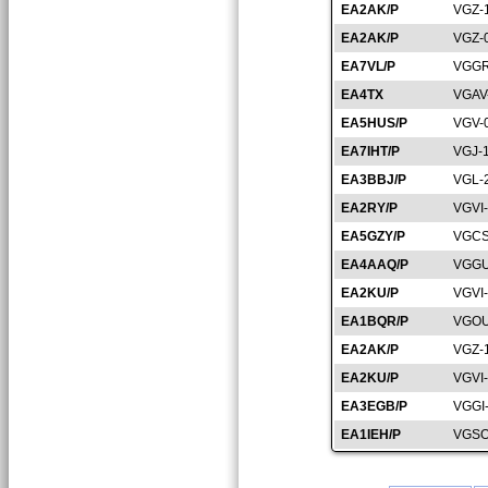
EA2AK/P
VGZ-
EA2AK/P
VGZ-
EA7VL/P
VGGR
EA4TX
VGAV
EA5HUS/P
VGV-
EA7IHT/P
VGJ-
EA3BBJ/P
VGL-
EA2RY/P
VGVI
EA5GZY/P
VGCS
EA4AAQ/P
VGGU
EA2KU/P
VGVI
EA1BQR/P
VGOU
EA2AK/P
VGZ-
EA2KU/P
VGVI
EA3EGB/P
VGGI
EA1IEH/P
VGSO