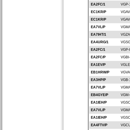
EA2FC/1
VGP-
EC1KR/P
VGAV
EC1KR/P
VGAV
EA7VL/P
VGMA
EA7IHT/1
VGZA
EA4URG/1
VGSG
EA2FC/1
VGP-
EA2FC/P
VGBI
EA1EV/P
VGLE
EB1HRW/P
VGVA
EA3HP/P
VGB-
EA7VL/P
VGMA
EB4GYE/P
VGM-
EA1IEH/P
VGSO
EA7VL/P
VGMA
EA1IEH/P
VGSO
EA4FTV/P
VGCU