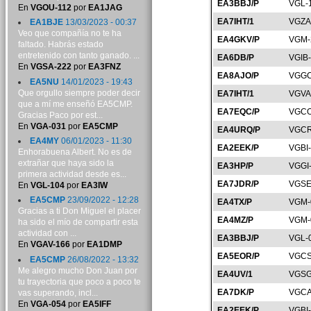
EA3BBJ/P
VGL-
En
VGOU-112
por
EA1JAG
EA7IHT/1
VGZA
EA1BJE
13/03/2023 - 00:37
Veo que compañía no te ha
EA4GKV/P
VGM-
faltado. Habrás estado
entretenido con tanto ganado. ...
EA6DB/P
VGIB
En
VGSA-222
por
EA3FNZ
EA8AJO/P
VGGC
EA5NU
14/01/2023 - 19:43
Que orgullo siempre poder decir
EA7IHT/1
VGVA
que a mí me enseñó EA5CMP.
EA7EQC/P
VGCO
Gracias Paco por est...
En
VGA-031
por
EA5CMP
EA4URQ/P
VGCR
EA4MY
06/01/2023 - 11:30
EA2EEK/P
VGBI
Enhorabuena Albert. No es de
extrañar que haya sido la
EA3HP/P
VGGI
primera actividad desde es...
EA7JDR/P
VGSE
En
VGL-104
por
EA3IW
EA5CMP
23/09/2022 - 12:28
EA4TX/P
VGM-
Gracias a ti Don Miguel el placer
EA4MZ/P
VGM-
ha sido el mío de compartir esta
actividad con ...
EA3BBJ/P
VGL-
En
VGAV-166
por
EA1DMP
EA5EOR/P
VGCS
EA5CMP
26/08/2022 - 13:32
Me alegro mucho Don Juan por
EA4UV/1
VGSG
tu trayectoria que poco a poco te
EA7DK/P
VGCA
vas superando, incl...
En
VGA-054
por
EA5IFF
EA2EEK/P
VGBI