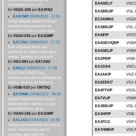
por tu forma de llevar las
EA4GEL/7
VGCO
actividades,eres un f...
En
VGZA-200
por
EA3FNZ
EA3BBJ/P
VGL-
EA5CMP
20/09/2023 - 11:53
EC2AMN/1
VGZA
Amigo Miguel Ángel no tengo
palabras para expresar mi
EA3BBJ/P
VGL-
agradecimiento y sobre todo...
EA4IF/P
VGTO
En
VGAV-030
por
EA1DMP
EA7JGU
19/09/2023 - 17:12
EA4GDY/QRP
VGBA
Esta actividad tiene una
EA4GEL/P
VGBA
caminata de 18km entre ida y
vuelta. También es una acti...
EA2PR/P
VGBI
En
VGJ-093
por
EA7JGU
EA1DX/4
VGCU
EA6LU
10/09/2023 - 17:36
FELICITACIONES Luc,
EA2AK/P
VGZ-
enhorabuena por la actividad de
EA2EEK/7
VGJ-
vértice, disfruta de Mallorca...
En
VGIB-010
por
ON7DQ
EA4FTV/P
VGGU
EA7HMK
25/08/2023 - 09:59
EA7VL/P
VGMA
Miguel Angel Gracias a ti por
estar siempre atento a lo que
EA3BBJ/P
VGL-
necesitábamos, da g...
En
VGAV-156
por
EA1DMP
EA3HP/P
VGB-
EA1JAG
07/04/2023 - 10:56
EA2FC/1
VGP-
Vertice relativamente cercano a
Verín. Fácil acceso por la
EA7HMK/P
VGCA
carretera que sube de...