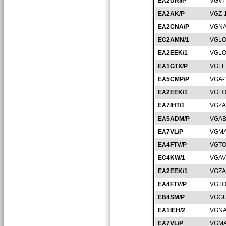
EA2URI/P
VGVI
EA2AK/P
VGZ-
EA2CNA/P
VGNA
EC2AMN/1
VGLO
EA2EEK/1
VGLO
EA1GTX/P
VGLE
EA5CMP/P
VGA-
EA2EEK/1
VGLO
EA7IHT/1
VGZA
EA5ADM/P
VGAB
EA7VL/P
VGMA
EA4FTV/P
VGTO
EC4KW/1
VGAV
EA2EEK/1
VGZA
EA4FTV/P
VGTO
EB4SM/P
VGGU
EA1IEH/2
VGNA
EA7VL/P
VGMA