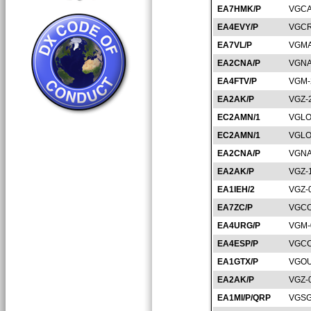
EA7HMK/P
VGCA
EA4EVY/P
VGCR
EA7VL/P
VGMA
EA2CNA/P
VGNA
EA4FTV/P
VGM-
EA2AK/P
VGZ-
EC2AMN/1
VGLO
EC2AMN/1
VGLO
EA2CNA/P
VGNA
EA2AK/P
VGZ-
EA1IEH/2
VGZ-
EA7ZC/P
VGCO
EA4URG/P
VGM-
EA4ESP/P
VGCC
EA1GTX/P
VGOU
EA2AK/P
VGZ-
EA1MI/P/QRP
VGSG