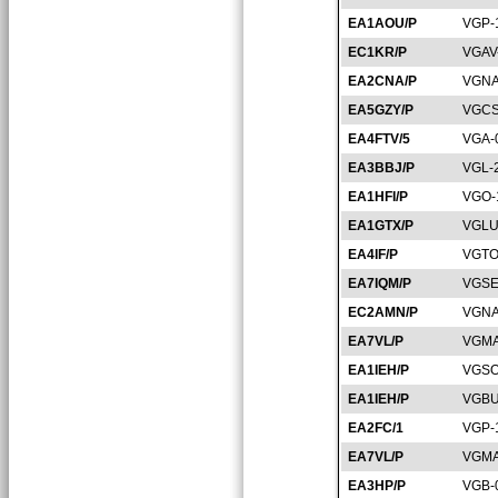
EA1AOU/P
VGP-
EC1KR/P
VGAV
EA2CNA/P
VGNA
EA5GZY/P
VGCS
EA4FTV/5
VGA-
EA3BBJ/P
VGL-
EA1HFI/P
VGO-
EA1GTX/P
VGLU
EA4IF/P
VGTO
EA7IQM/P
VGSE
EC2AMN/P
VGNA
EA7VL/P
VGMA
EA1IEH/P
VGSO
EA1IEH/P
VGBU
EA2FC/1
VGP-
EA7VL/P
VGMA
EA3HP/P
VGB-