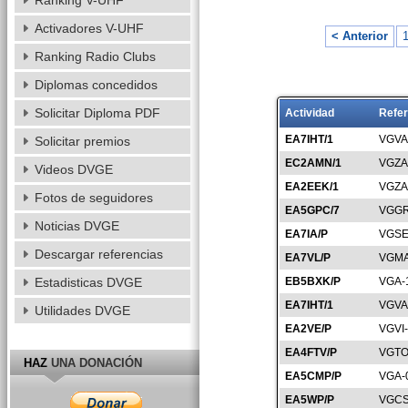
Ranking V-UHF
Activadores V-UHF
< Anterior
Ranking Radio Clubs
Diplomas concedidos
Solicitar Diploma PDF
Actividad
Refer
EA7IHT/1
VGVA
Solicitar premios
EC2AMN/1
VGZA
Videos DVGE
EA2EEK/1
VGZA
Fotos de seguidores
EA5GPC/7
VGGR
Noticias DVGE
EA7IA/P
VGSE
Descargar referencias
EA7VL/P
VGMA
Estadisticas DVGE
EB5BXK/P
VGA-
EA7IHT/1
VGVA
Utilidades DVGE
EA2VE/P
VGVI
EA4FTV/P
VGTO
HAZ
UNA DONACIÓN
EA5CMP/P
VGA-
EA5WP/P
VGCS