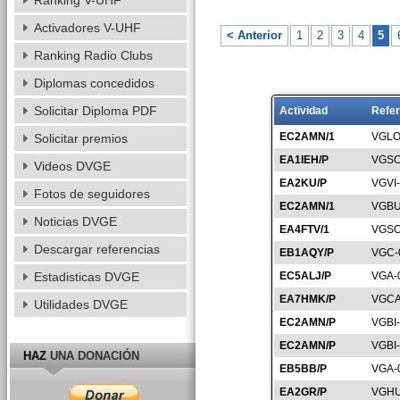
Ranking V-UHF
Activadores V-UHF
< Anterior
1
2
3
4
5
Ranking Radio Clubs
Diplomas concedidos
Solicitar Diploma PDF
Actividad
Refer
EC2AMN/1
VGLO
Solicitar premios
EA1IEH/P
VGSO
Videos DVGE
EA2KU/P
VGVI
Fotos de seguidores
EC2AMN/1
VGBU
Noticias DVGE
EA4FTV/1
VGSO
Descargar referencias
EB1AQY/P
VGC-
Estadisticas DVGE
EC5ALJ/P
VGA-
EA7HMK/P
VGCA
Utilidades DVGE
EC2AMN/P
VGBI
EC2AMN/P
VGBI
HAZ
UNA DONACIÓN
EB5BB/P
VGA-
EA2GR/P
VGHU