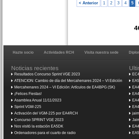
< Anterior
1
2
3
4
5
4
Hazte socio
Actividades RCH
Visita nuestra sede
Dipl
Noticias recientes
Ult
Resultados Concurso Sprint VGE 2023
EC4
ATENCION: Cambio de día del Mercahenares 2024 – VI Edición
EA5
Mercahenares 2024 – VI Edición: Artículos de EA4BPG (SK)
EA4
¡Felices Fiestas!
EA4
Asamblea Anual 11/11/2023
EA4
Sprint VGM-225
EA4
Activación del VGM-225 por EA4RCH
jai
Concurso SPRINT VGE 2023
Jai
Nos visitó la estación EA5DK
EA4
Ordenadores para el cuarto de radio
EA5