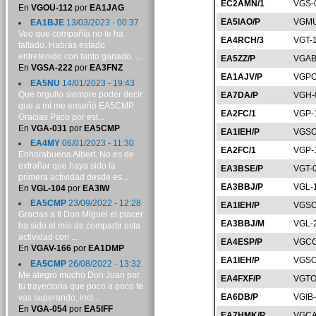
EC2AMN/1
VGS-
En
VGOU-112
por
EA1JAG
EA5IAO/P
VGMU
EA1BJE
13/03/2023 - 00:37
Veo que compañía no te ha
EA4RCH/3
VGT-
faltado. Habrás estado
entretenido con tanto ganado. ...
EA5ZZ/P
VGAB
En
VGSA-222
por
EA3FNZ
EA1AJV/P
VGPO
EA5NU
14/01/2023 - 19:43
Que orgullo siempre poder decir
EA7DA/P
VGH-
que a mí me enseñó EA5CMP.
EA2FC/1
VGP-
Gracias Paco por est...
En
VGA-031
por
EA5CMP
EA1IEH/P
VGSO
EA4MY
06/01/2023 - 11:30
EA2FC/1
VGP-
Enhorabuena Albert. No es de
extrañar que haya sido la
EA3BSE/P
VGT-
primera actividad desde es...
EA3BBJ/P
VGL-
En
VGL-104
por
EA3IW
EA5CMP
23/09/2022 - 12:28
EA1IEH/P
VGSO
Gracias a ti Don Miguel el placer
EA3BBJ/M
VGL-
ha sido el mío de compartir esta
actividad con ...
EA4ESP/P
VGCC
En
VGAV-166
por
EA1DMP
EA1IEH/P
VGSO
EA5CMP
26/08/2022 - 13:32
Me alegro mucho Don Juan por
EA4FXF/P
VGTO
tu trayectoria que poco a poco te
EA6DB/P
VGIB
vas superando, incl...
En
VGA-054
por
EA5IFF
EA7HMK/P
VGCA