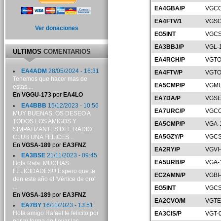
EA4GBA/P
VGCC
EA4FTV/1
VGSO
Ver donaciones
EG5INT
VGCS
EA3BBJ/P
VGL-
ULTIMOS
COMENTARIOS
EA4RCH/P
VGTO
EA4ADM
28/05/2024 - 16:31
EA4FTV/P
VGTO
Tenemos que hacer mas de
EA5CMP/P
VGMU
estas....
En
VGGU-173
por
EA4LO
EA7DA/P
VGSE
EA4BBB
15/12/2023 - 10:56
EA7URC/P
VGCO
MUY BUENAS. OS DESEO A
TODOS LOS AMIGOS Y
EA5CMP/P
VGA-
SIMPATIZANTES DEL RADIO
EA5GZY/P
VGCS
CLUB UNA FELICES...
En
VGSA-189
por
EA3FNZ
EA2RY/P
VGVI
EA3BSE
21/11/2023 - 09:45
EA5URB/P
VGA-
Hola Rafa. MUCHAS
FELICIDADES!!! Espero que te
EC2AMN/P
VGBI
den este año el 'Vértice de oro'
...
EG5INT
VGCS
En
VGSA-189
por
EA3FNZ
EA2CVO/M
VGTE
EA7BY
16/11/2023 - 13:51
Hola amigo Rafael:te felicito por
EA3CIS/P
VGT-