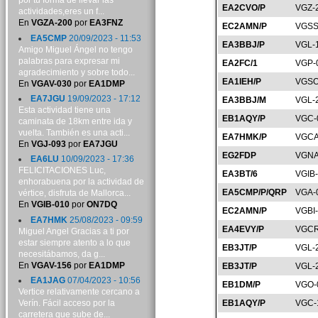
por tu forma de llevar las
EA2CVO/P
VGZ-
actividades,eres un f...
En
VGZA-200
por
EA3FNZ
EC2AMN/P
VGSS
EA5CMP
20/09/2023 - 11:53
EA3BBJ/P
VGL-
Amigo Miguel Ángel no tengo
palabras para expresar mi
EA2FC/1
VGP-
agradecimiento y sobre todo...
EA1IEH/P
VGSO
En
VGAV-030
por
EA1DMP
EA7JGU
19/09/2023 - 17:12
EA3BBJ/M
VGL-
Esta actividad tiene una
EB1AQY/P
VGC-
caminata de 18km entre ida y
vuelta. También es una acti...
EA7HMK/P
VGCA
En
VGJ-093
por
EA7JGU
EG2FDP
VGNA
EA6LU
10/09/2023 - 17:36
FELICITACIONES Luc,
EA3BT/6
VGIB
enhorabuena por la actividad de
EA5CMP/P/QRP
VGA-
vértice, disfruta de Mallorca...
En
VGIB-010
por
ON7DQ
EC2AMN/P
VGBI
EA7HMK
25/08/2023 - 09:59
EA4EVY/P
VGCR
Miguel Angel Gracias a ti por
estar siempre atento a lo que
EB3JT/P
VGL-
necesitábamos, da g...
En
VGAV-156
por
EA1DMP
EB3JT/P
VGL-
EA1JAG
07/04/2023 - 10:56
EB1DM/P
VGO-
Vertice relativamente cercano a
Verín. Fácil acceso por la
EB1AQY/P
VGC-
carretera que sube de...