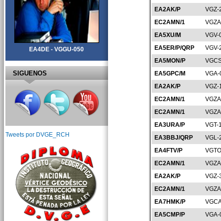
EA2AK/P
VGZ-
EC2AMN/1
VGZA
EA5XU/M
VGV-
EA5ER/P/QRP
VGV-
EA4DE - VGGU-050
EA5MON/P
VGCS
SIGUENOS
EA5GPC/M
VGA-
EA2AK/P
VGZ-
EC2AMN/1
VGZA
EC2AMN/1
VGZA
EA3URA/P
VGT-
Tweets por DVGE_RCH
EA3BBJ/QRP
VGL-
EA4FTV/P
VGTO
EC2AMN/1
VGZA
EA2AK/P
VGZ-
EC2AMN/1
VGZA
EA7HMK/P
VGCA
EA5CMP/P
VGA-