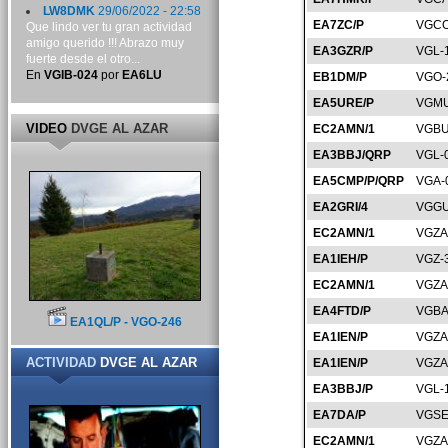
LW8DMK
29/06/2022 - 22:58
EA7ZC/P
VGCO
Que lindo ver tu gran actividad
amigo querido !!! Abrazo muy
EA3GZR/P
VGL-
fuerte desde el otro...
En
VGIB-024
por
EA6LU
EB1DM/P
VGO-
EA5URE/P
VGMU
VIDEO
DVGE AL AZAR
EC2AMN/1
VGBU
EA3BBJ/QRP
VGL-
EA5CMP/P/QRP
VGA-
EA2GRI/4
VGGU
EC2AMN/1
VGZA
EA1IEH/P
VGZ-
EC2AMN/1
VGZA
EA4FTD/P
VGBA
EA1QL/P - VGO-246
EA1IEN/P
VGZA
ACTIVIDAD
DVGE AL AZAR
EA1IEN/P
VGZA
EA3BBJ/P
VGL-
EA7DA/P
VGSE
EC2AMN/1
VGZA