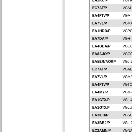
EA2KU/P
VGVI
EC7AT/P
VGAL
EA4FTV/P
VGM-
EA7VL/P
VGMA
EA1HDD/P
VGPO
EA7DA/P
VGH-
EA4GBA/P
VGCC
EA8AJO/P
VGGC
EA5ER/7/QRP
VGJ-
EC7AT/P
VGAL
EA7VL/P
VGMA
EA4FTV/P
VGTO
EA4MY/P
VGM-
EA1GTX/P
VGLU
EA1GTX/P
VGLU
EA1IEH/P
VGSO
EA3BBJ/P
VGL-
EC2AMN/P
VGNA