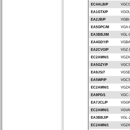
EC4ALB/P
VGCC
EA1GTX/P
VGOU
EA2JB/P
VGBI
EA5GPC/M
VGA-
EA3BBJ/M
VGL-
EA4GDY/P
VGBA
EA2CVO/P
VGZ-
EC2AMN/1
VGZA
EA5GZY/P
VGCS
EA9JS/7
VGSE
EA5WP/P
VGCS
EC2AMN/1
VGZA
EA9PD/1
VGC-
EA7JCL/P
VGGR
EC2AMN/1
VGVA
EA3BBJ/P
VGL-
EC2AMN/1
VGZA