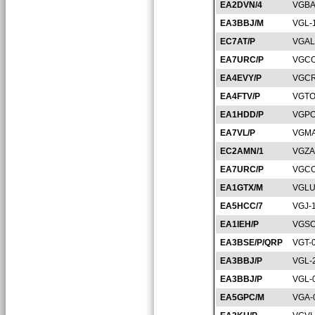
EA2DVN/4
VGBA
EA3BBJ/M
VGL-
EC7AT/P
VGAL
EA7URC/P
VGCO
EA4EVY/P
VGCR
EA4FTV/P
VGTO
EA1HDD/P
VGPO
EA7VL/P
VGMA
EC2AMN/1
VGZA
EA7URC/P
VGCO
EA1GTX/M
VGLU
EA5HCC/7
VGJ-
EA1IEH/P
VGSO
EA3BSE/P/QRP
VGT-
EA3BBJ/P
VGL-
EA3BBJ/P
VGL-
EA5GPC/M
VGA-