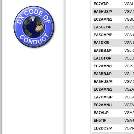
EC7AT/P
VGAL
EA5HUS/P
VGV-
EC2AMN/1
VGBU
EA5GZY/P
VGCS
EA5CMP/P
VGA-
EA1DX/5
VGA-
EA3BBJ/P
VGL-
EA1GTX/P
VGLU
EC2AMN/1
VGP-
EA3BBJ/P
VGL-
EA5HUS/M
VGV-
EC2AMN/1
VGZA
EA7HMK/P
VGCA
EC2AMN/1
VGZA
EA7VL/P
VGMA
EH5TIF
VGA-
EB2DCY/P
VGVI