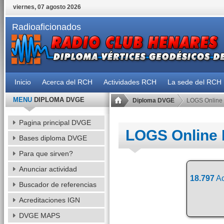
viernes, 07 agosto 2026
Radioaficionados
Inicio
Acerca del RCH
Actividades RCH
La sede del RCH
MENU
DIPLOMA DVGE
Diploma DVGE
LOGS Online
Pagina principal DVGE
LOGS Online
Bases diploma DVGE
Para que sirven?
Anunciar actividad
18.797
Ac
Buscador de referencias
Acreditaciones IGN
DVGE MAPS