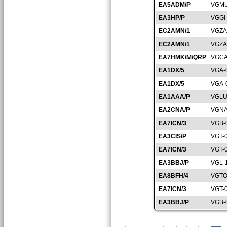
EA5ADM/P
VGMU
EA3HP/P
VGGI
EC2AMN/1
VGZA
EC2AMN/1
VGZA
EA7HMK/M/QRP
VGCA
EA1DX/5
VGA-
EA1DX/5
VGA-
EA1AAA/P
VGLU
EA2CNA/P
VGNA
EA7ICN/3
VGB-
EA3CIS/P
VGT-
EA7ICN/3
VGT-
EA3BBJ/P
VGL-
EA8BFH/4
VGTO
EA7ICN/3
VGT-
EA3BBJ/P
VGB-