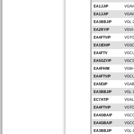
EA1JJ/P
VGAV
EA1JJ/P
VGAV
EA3BBJ/P
VGL-
EA2RY/P
VGVI
EA4FTV/P
VGTO
EA1IEH/P
VGSO
EA4FTV
VGCU
EA5GZY/P
VGCS
EA4FH/M
VGM-
EA4FTV/P
VGCU
EA5EI/P
VGAB
EA3BBJ/P
VGL-
EC7AT/P
VGAL
EA4FTV/P
VGTO
EA4GBA/P
VGCC
EA4GBA/P
VGCC
EA3BBJ/P
VGL-