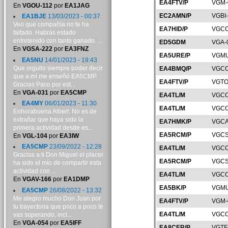
EA4FTV/P
VGM-
En
VGOU-112
por
EA1JAG
EC2AMN/P
VGBI
EA1BJE
13/03/2023 - 00:37
Veo que compañía no te ha
EA7HID/P
VGCO
faltado. Habrás estado
entretenido con tanto ganado. ...
ED5GDM
VGA-
En
VGSA-222
por
EA3FNZ
EA5URE/P
VGMU
EA5NU
14/01/2023 - 19:43
Que orgullo siempre poder decir
EA4BMQ/P
VGCC
que a mí me enseñó EA5CMP.
EA4FTV/P
VGTO
Gracias Paco por est...
En
VGA-031
por
EA5CMP
EA4TL/M
VGCC
EA4MY
06/01/2023 - 11:30
EA4TL/M
VGCC
Enhorabuena Albert. No es de
extrañar que haya sido la
EA7HMK/P
VGCA
primera actividad desde es...
EA5RCM/P
VGCS
En
VGL-104
por
EA3IW
EA5CMP
23/09/2022 - 12:28
EA4TL/M
VGCC
Gracias a ti Don Miguel el placer
EA5RCM/P
VGCS
ha sido el mío de compartir esta
actividad con ...
EA4TL/M
VGCC
En
VGAV-166
por
EA1DMP
EA5BK/P
VGMU
EA5CMP
26/08/2022 - 13:32
Me alegro mucho Don Juan por
EA4FTV/P
VGM-
tu trayectoria que poco a poco te
EA4TL/M
VGCC
vas superando, incl...
En
VGA-054
por
EA5IFF
EA8CER/P
VGTF