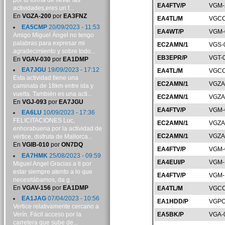
por tu forma de llevar las
EA4FTV/P
VGM-
actividades,eres un f...
En
VGZA-200
por
EA3FNZ
EA4TL/M
VGCC
EA5CMP
20/09/2023 - 11:53
EA4WT/P
VGM-
Amigo Miguel Ángel no tengo
palabras para expresar mi
EC2AMN/1
VGS-
agradecimiento y sobre todo...
EB3EPR/P
VGT-
En
VGAV-030
por
EA1DMP
EA7JGU
19/09/2023 - 17:12
EA4TL/M
VGCC
Esta actividad tiene una
EC2AMN/1
VGZA
caminata de 18km entre ida y
vuelta. También es una acti...
EC2AMN/1
VGZA
En
VGJ-093
por
EA7JGU
EA4FTV/P
VGM-
EA6LU
10/09/2023 - 17:36
FELICITACIONES Luc,
EC2AMN/1
VGZA
enhorabuena por la actividad de
EC2AMN/1
VGZA
vértice, disfruta de Mallorca...
En
VGIB-010
por
ON7DQ
EA4FTV/P
VGM-
EA7HMK
25/08/2023 - 09:59
EA4EUI/P
VGM-
Miguel Angel Gracias a ti por
estar siempre atento a lo que
EA4FTV/P
VGM-
necesitábamos, da g...
En
VGAV-156
por
EA1DMP
EA4TL/M
VGCC
EA1JAG
07/04/2023 - 10:56
EA1HDD/P
VGPO
Vertice relativamente cercano a
Verín. Fácil acceso por la
EA5BK/P
VGA-
carretera que sube de...