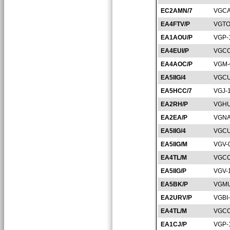
EC2AMN/7
VGCA
EA4FTV/P
VGTO
EA1AOU/P
VGP-
EA4EUI/P
VGCC
EA4AOC/P
VGM-
EA5IIG/4
VGCU
EA5HCC/7
VGJ-
EA2RH/P
VGHU
EA2EA/P
VGNA
EA5IIG/4
VGCU
EA5IIG/M
VGV-
EA4TL/M
VGCC
EA5IIG/P
VGV-
EA5BK/P
VGMU
EA2URV/P
VGBI
EA4TL/M
VGCC
EA1CJ/P
VGP-