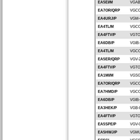
EA5EI/M
VGAB
EA7OR/QRP
VGCO
EA4URJ/P
VGM-
EA4TL/M
VGCC
EA4FTV/P
VGTO
EA6DB/P
VGIB
EA4TL/M
VGCC
EA5ER/QRP
VGV-
EA4FTV/P
VGTO
EA1MI/M
VGSG
EA7OR/QRP
VGCO
EA7HMD/P
VGCO
EA6DB/P
VGIB
EA3HEK/P
VGB-
EA4FTV/P
VGTO
EA5SPE/P
VGV-
EA5HWJ/P
VGMU