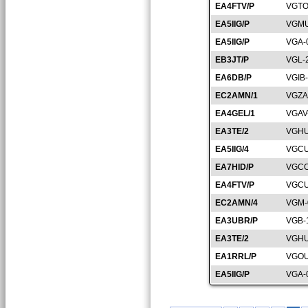
EA4FTV/P
VGTO
EA5IIG/P
VGMU
EA5IIG/P
VGA-
EB3JT/P
VGL-
EA6DB/P
VGIB
EC2AMN/1
VGZA
EA4GEL/1
VGAV
EA3TE/2
VGHU
EA5IIG/4
VGCU
EA7HID/P
VGCO
EA4FTV/P
VGCU
EC2AMN/4
VGM-
EA3UBR/P
VGB-
EA3TE/2
VGHU
EA1RRL/P
VGOU
EA5IIG/P
VGA-