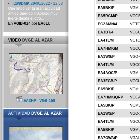
LW8DMK
29/06/2022 - 22:58
EA5BK/P
VGMU
Que lindo ver tu gran actividad
amigo querido !!! Abrazo muy
EA5RCM/P
VGCS
fuerte desde el otro...
En
VGIB-024
por
EA6LU
EC2AMN/4
VGTO
EA3BT/4
VGGU
VIDEO
DVGE AL AZAR
EA4TL/M
VGTO
EA7HMK/M
VGCO
EA1WS/P
VGO-
EA4TL/M
VGCC
EA4AOC/P
VGM-
EA3EGB/P
VGGI
EA5BK/P
VGMU
EA7HMK/QRP
VGCA
EA3HP - VGB-159
EA5BK/P
VGMU
ACTIVIDAD
DVGE AL AZAR
EA1WS/P
VGO-
EA4TL/M
VGCC
EA5BK/P
VGMU
EA7GWA/P
VGAL