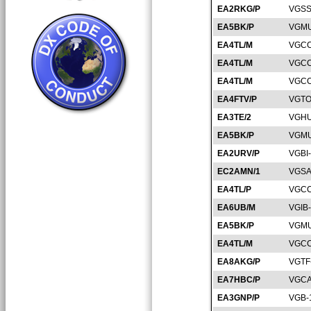
EA2RKG/P
VGSS
EA5BK/P
VGMU
EA4TL/M
VGCC
EA4TL/M
VGCC
EA4TL/M
VGCC
EA4FTV/P
VGTO
EA3TE/2
VGHU
EA5BK/P
VGMU
EA2URV/P
VGBI
EC2AMN/1
VGSA
EA4TL/P
VGCC
EA6UB/M
VGIB
EA5BK/P
VGMU
EA4TL/M
VGCC
EA8AKG/P
VGTF
EA7HBC/P
VGCA
EA3GNP/P
VGB-