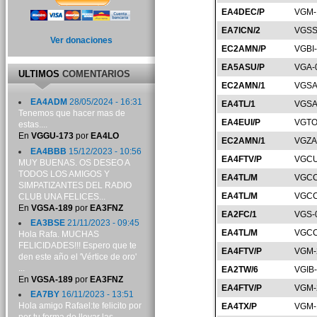
EA4DEC/P
VGM-
EA7ICN/2
VGSS
Ver donaciones
EC2AMN/P
VGBI
EA5ASU/P
VGA-
ULTIMOS
COMENTARIOS
EC2AMN/1
VGSA
EA4ADM
28/05/2024 - 16:31
EA4TL/1
VGSA
Tenemos que hacer mas de
EA4EUI/P
VGTO
estas....
En
VGGU-173
por
EA4LO
EC2AMN/1
VGZA
EA4BBB
15/12/2023 - 10:56
EA4FTV/P
VGCU
MUY BUENAS. OS DESEO A
TODOS LOS AMIGOS Y
EA4TL/M
VGCC
SIMPATIZANTES DEL RADIO
EA4TL/M
VGCC
CLUB UNA FELICES...
En
VGSA-189
por
EA3FNZ
EA2FC/1
VGS-
EA3BSE
21/11/2023 - 09:45
EA4TL/M
VGCC
Hola Rafa. MUCHAS
FELICIDADES!!! Espero que te
EA4FTV/P
VGM-
den este año el 'Vértice de oro'
...
EA2TW/6
VGIB
En
VGSA-189
por
EA3FNZ
EA4FTV/P
VGM-
EA7BY
16/11/2023 - 13:51
Hola amigo Rafael:te felicito por
EA4TX/P
VGM-