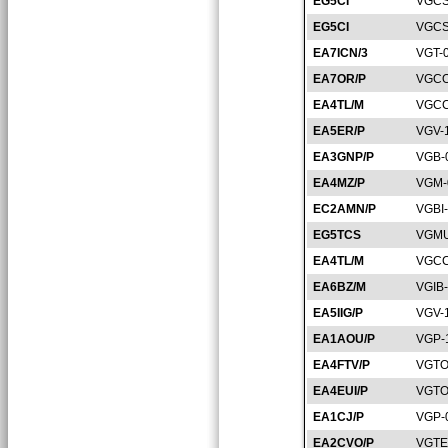
EG5CI
VGCS
EG5CI
VGCS
EA7ICN/3
VGT-
EA7OR/P
VGCO
EA4TL/M
VGCC
EA5ER/P
VGV-
EA3GNP/P
VGB-
EA4MZ/P
VGM-
EC2AMN/P
VGBI
EG5TCS
VGMU
EA4TL/M
VGCC
EA6BZ/M
VGIB
EA5IIG/P
VGV-
EA1AOU/P
VGP-
EA4FTV/P
VGTO
EA4EUI/P
VGTO
EA1CJ/P
VGP-
EA2CVO/P
VGTE