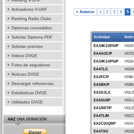
Ranking V-UHF
Activadores V-UHF
< Anterior
1
2
3
4
5
Ranking Radio Clubs
Diplomas concedidos
Solicitar Diploma PDF
Actividad
Refer
EA3/IK1GPG/P
VGGI
Solicitar premios
EA4AOC/P
VGTO
Videos DVGE
EA3/IK1GPG/P
VGGI
Fotos de seguidores
EA4TL/1
VGSA
Noticias DVGE
EA2FC/P
VGBI
Descargar referencias
EA5BK/P
VGMU
Estadisticas DVGE
EA2DJL/1
VGLO
EA5GUI/P
VGV-
Utilidades DVGE
EA1RRT/P
VGLE
EA4TL/M
VGCC
HAZ
UNA DONACIÓN
EA2CIA/QRP
VGVI
EA4TX/2
VGSS