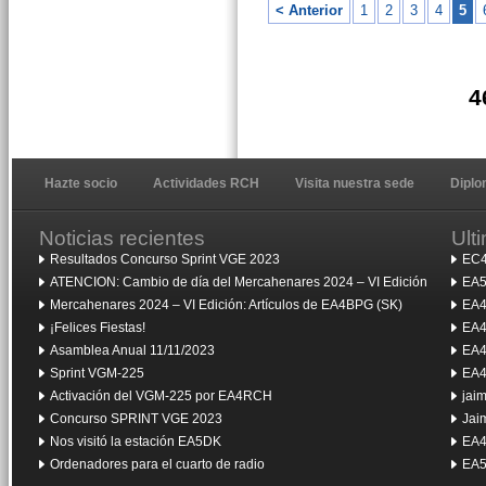
< Anterior
1
2
3
4
5
4
Hazte socio
Actividades RCH
Visita nuestra sede
Dipl
Noticias recientes
Ult
Resultados Concurso Sprint VGE 2023
EC4
ATENCION: Cambio de día del Mercahenares 2024 – VI Edición
EA5
Mercahenares 2024 – VI Edición: Artículos de EA4BPG (SK)
EA4
¡Felices Fiestas!
EA4
Asamblea Anual 11/11/2023
EA4
Sprint VGM-225
EA4
Activación del VGM-225 por EA4RCH
jai
Concurso SPRINT VGE 2023
Jai
Nos visitó la estación EA5DK
EA4
Ordenadores para el cuarto de radio
EA5