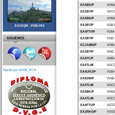
EA5BK/P
VGMU
EA3BT/P
VGT-
EA5BK/P
VGMU
EA3BT/P
VGB-
EA2AQM - VGBI-054
EA4FTV/P
VGM-
SIGUENOS
EA3BT/P
VGB-
EC2AMN/P
VGBI
EA3BT/P
VGB-
EA2FC/P
VGBI
EA4TL/M
VGCC
Tweets por DVGE_RCH
EA4URJ/P
VGM-
EA6DB/P
VGIB
EA4TL/M
VGCC
EA5BK/P
VGMU
EA4TL/M
VGCC
EA4FTV/P
VGTO
EA2RKG/P
VGSS