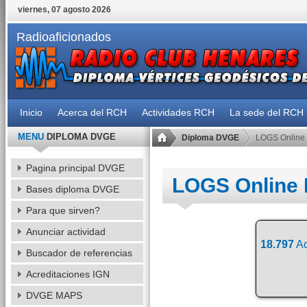
viernes, 07 agosto 2026
Radioaficionados
Inicio
Acerca del RCH
Actividades RCH
La sede del RCH
MENU
DIPLOMA DVGE
Diploma DVGE
LOGS Online
Pagina principal DVGE
LOGS Online
Bases diploma DVGE
Para que sirven?
Anunciar actividad
18.797
Ac
Buscador de referencias
Acreditaciones IGN
DVGE MAPS