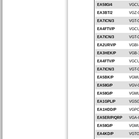
EA5IIG/4
VGCU
EA3BT/2
VGZ-
EA7ICN/3
VGT-
EA4FTV/P
VGCU
EA7ICN/3
VGT-
EA2URV/P
VGBI
EA3HEK/P
VGB-
EA4FTV/P
VGCU
EA7ICN/3
VGT-
EA5BK/P
VGMU
EA5IIG/P
VGV-
EA5IIG/P
VGMU
EA1GPL/P
VGSG
EA1HDD/P
VGPO
EA5ER/P/QRP
VGA-
EA5IIG/P
VGMU
EA4KD/P
VGTO