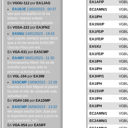
EA1AF/P
VGBU
En
VGOU-112
por
EA1JAG
EA1BJE
13/03/2023 - 00:37
EC2AMN/1
VGBU
Veo que compañía no te ha
EA1IPH
VGBU
faltado. Habrás estado
entretenido con tanto ganado. ...
EA1NX/P
VGBU
En
VGSA-222
por
EA3FNZ
EA1FE/P
VGBU
EA5NU
14/01/2023 - 19:43
Que orgullo siempre poder decir
EA1FE/P
VGBU
que a mí me enseñó EA5CMP.
EA5XU
VGBU
Gracias Paco por est...
En
VGA-031
por
EA5CMP
EA1FE/P
VGBU
EA4MY
06/01/2023 - 11:30
EA1IPH
VGBU
Enhorabuena Albert. No es de
extrañar que haya sido la
EA1IPH
VGBU
primera actividad desde es...
En
VGL-104
por
EA3IW
EA3HP/1
VGBU
EA5CMP
23/09/2022 - 12:28
EA1IPH
VGBU
Gracias a ti Don Miguel el placer
EA1SV/P
VGBU
ha sido el mío de compartir esta
actividad con ...
EA1IPH
VGBU
En
VGAV-166
por
EA1DMP
EA1IPH
VGBU
EA5CMP
26/08/2022 - 13:32
Me alegro mucho Don Juan por
EC2AMN/1
VGBU
tu trayectoria que poco a poco te
vas superando, incl...
EC2AMN/1
VGBU
En
VGA-054
por
EA5IFF