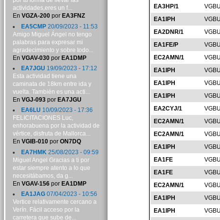
por tu forma de llevar las
EA3HP/1
VGBU
actividades,eres un f...
En
VGZA-200
por
EA3FNZ
EA1IPH
VGBU
EA5CMP
20/09/2023 - 11:53
EA2DNR/1
VGBU
Amigo Miguel Ángel no tengo
palabras para expresar mi
EA1FE/P
VGBU
agradecimiento y sobre todo...
EC2AMN/1
VGBU
En
VGAV-030
por
EA1DMP
EA7JGU
19/09/2023 - 17:12
EA1IPH
VGBU
Esta actividad tiene una
EA1IPH
VGBU
caminata de 18km entre ida y
vuelta. También es una acti...
EA1IPH
VGBU
En
VGJ-093
por
EA7JGU
EA2CYJ/1
VGBU
EA6LU
10/09/2023 - 17:36
FELICITACIONES Luc,
EC2AMN/1
VGBU
enhorabuena por la actividad de
vértice, disfruta de Mallorca...
EC2AMN/1
VGBU
En
VGIB-010
por
ON7DQ
EA1IPH
VGBU
EA7HMK
25/08/2023 - 09:59
EA1FE
VGBU
Miguel Angel Gracias a ti por
estar siempre atento a lo que
EA1FE
VGBU
necesitábamos, da g...
En
VGAV-156
por
EA1DMP
EC2AMN/1
VGBU
EA1JAG
07/04/2023 - 10:56
EA1IPH
VGBU
Vertice relativamente cercano a
Verín. Fácil acceso por la
EA1IPH
VGBU
carretera que sube de...