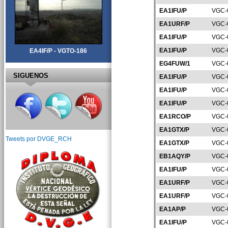
EA1IFU/P
VGC-
EA1URF/P
VGC-
EA1IFU/P
VGC-
EA1IFU/P
VGC-
EA4IF/P - VGTO-186
EG4FUW/1
VGC-
SIGUENOS
EA1IFU/P
VGC-
EA1IFU/P
VGC-
EA1IFU/P
VGC-
EA1RCO/P
VGC-
EA1GTX/P
VGC-
Tweets por DVGE_RCH
EA1GTX/P
VGC-
EB1AQY/P
VGC-
EA1IFU/P
VGC-
EA1URF/P
VGC-
EA1URF/P
VGC-
EA1AP/P
VGC-
EA1IFU/P
VGC-