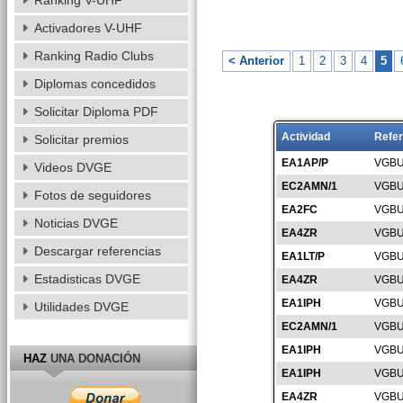
Ranking V-UHF
Activadores V-UHF
Ranking Radio Clubs
< Anterior
1
2
3
4
5
Diplomas concedidos
Solicitar Diploma PDF
Actividad
Refer
Solicitar premios
EA1AP/P
VGBU
Videos DVGE
EC2AMN/1
VGBU
Fotos de seguidores
EA2FC
VGBU
Noticias DVGE
EA4ZR
VGBU
Descargar referencias
EA1LT/P
VGBU
Estadisticas DVGE
EA4ZR
VGBU
EA1IPH
VGBU
Utilidades DVGE
EC2AMN/1
VGBU
EA1IPH
VGBU
HAZ
UNA DONACIÓN
EA1IPH
VGBU
EA4ZR
VGBU