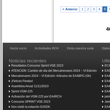
< Anterior
1
2
3
4
5
4
Hazte socio
Actividades RCH
Visita nuestra sede
Dipl
Noticias recientes
Ult
Resultados Concurso Sprint VGE 2023
EC4
ATENCION: Cambio de día del Mercahenares 2024 – VI Edición
EA5
Mercahenares 2024 – VI Edición: Artículos de EA4BPG (SK)
EA4
¡Felices Fiestas!
EA4
Asamblea Anual 11/11/2023
EA4
Sprint VGM-225
EA4
Activación del VGM-225 por EA4RCH
jai
Concurso SPRINT VGE 2023
Jai
Nos visitó la estación EA5DK
EA4