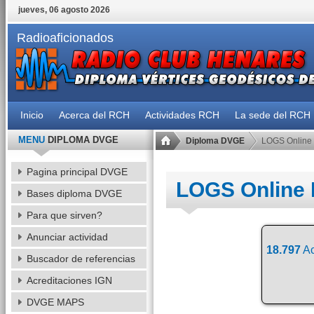
jueves, 06 agosto 2026
Radioaficionados
Inicio
Acerca del RCH
Actividades RCH
La sede del RCH
MENU
DIPLOMA DVGE
Diploma DVGE
LOGS Online
Pagina principal DVGE
LOGS Online
Bases diploma DVGE
Para que sirven?
Anunciar actividad
18.797
Ac
Buscador de referencias
Acreditaciones IGN
DVGE MAPS