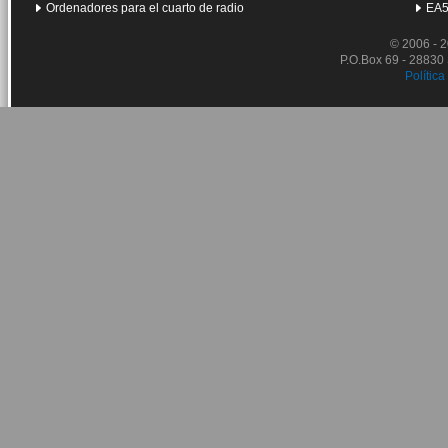
Ordenadores para el cuarto de radio
EA5
© 2006 - 
P.O.Box 69 - 28830
Política