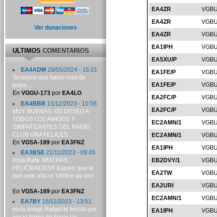
EA4ZR
VGBU
EA4ZR
VGBU
Ver donaciones
EA4ZR
VGBU
EA1IPH
VGBU
ULTIMOS
COMENTARIOS
EA5XU/P
VGBU
EA4ADM
28/05/2024 - 16:31
EA1FE/P
VGBU
Tenemos que hacer mas de
EA1FE/P
VGBU
estas....
En
VGGU-173
por
EA4LO
EA2FC/P
VGBU
EA4BBB
15/12/2023 - 10:56
EA2FC/P
VGBU
MUY BUENAS. OS DESEO A
TODOS LOS AMIGOS Y
EC2AMN/1
VGBU
SIMPATIZANTES DEL RADIO
CLUB UNA FELICES...
EC2AMN/1
VGBU
En
VGSA-189
por
EA3FNZ
EA1IPH
VGBU
EA3BSE
21/11/2023 - 09:45
Hola Rafa. MUCHAS
EB2DVY/1
VGBU
FELICIDADES!!! Espero que te
EA2TW
VGBU
den este año el 'Vértice de oro'
...
EA2URI
VGBU
En
VGSA-189
por
EA3FNZ
EC2AMN/1
VGBU
EA7BY
16/11/2023 - 13:51
Hola amigo Rafael:te felicito por
EA1IPH
VGBU