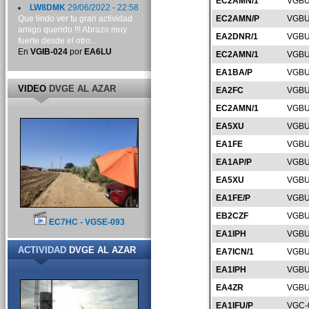
EC2AMN/1
VGBU
LW8DMK
29/06/2022 - 22:58
Que lindo ver tu gran actividad
EC2AMN/P
VGBU
amigo querido !!! Abrazo muy
EA2DNR/1
VGBU
fuerte desde el otro...
En
VGIB-024
por
EA6LU
EC2AMN/1
VGBU
EA1BA/P
VGBU
VIDEO
DVGE AL AZAR
EA2FC
VGBU
EC2AMN/1
VGBU
EA5XU
VGBU
EA1FE
VGBU
EA1AP/P
VGBU
EA5XU
VGBU
EA1FE/P
VGBU
EB2CZF
VGBU
EC7HC - VGSE-093
EA1IPH
VGBU
ACTIVIDAD
DVGE AL AZAR
EA7ICN/1
VGBU
EA1IPH
VGBU
EA4ZR
VGBU
EA1IFU/P
VGC-