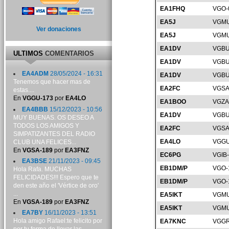
EA1FHQ
VGO-
EA5J
VGMU
Ver donaciones
EA5J
VGMU
EA1DV
VGBU
ULTIMOS
COMENTARIOS
EA1DV
VGBU
EA4ADM
28/05/2024 - 16:31
EA1DV
VGBU
Tenemos que hacer mas de
EA2FC
VGSA
estas....
En
VGGU-173
por
EA4LO
EA1BOO
VGZA
EA4BBB
15/12/2023 - 10:56
EA1DV
VGBU
MUY BUENAS. OS DESEO A
TODOS LOS AMIGOS Y
EA2FC
VGSA
SIMPATIZANTES DEL RADIO
EA4LO
VGGU
CLUB UNA FELICES...
En
VGSA-189
por
EA3FNZ
EC6PG
VGIB
EA3BSE
21/11/2023 - 09:45
EB1DM/P
VGO-
Hola Rafa. MUCHAS
FELICIDADES!!! Espero que te
EB1DM/P
VGO-
den este año el 'Vértice de oro'
...
EA5IKT
VGMU
En
VGSA-189
por
EA3FNZ
EA5IKT
VGMU
EA7BY
16/11/2023 - 13:51
Hola amigo Rafael:te felicito por
EA7KNC
VGGR