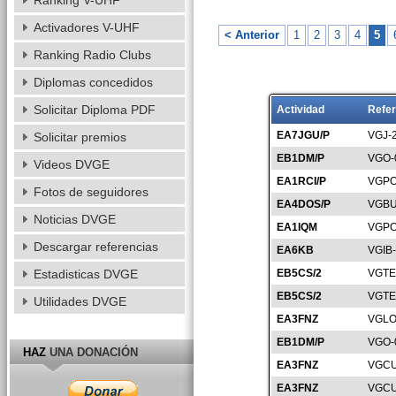
Ranking V-UHF
Activadores V-UHF
< Anterior
1
2
3
4
5
Ranking Radio Clubs
Diplomas concedidos
Solicitar Diploma PDF
Actividad
Refer
EA7JGU/P
VGJ-
Solicitar premios
EB1DM/P
VGO-
Videos DVGE
EA1RCI/P
VGPO
Fotos de seguidores
EA4DOS/P
VGBU
Noticias DVGE
EA1IQM
VGPO
Descargar referencias
EA6KB
VGIB
Estadisticas DVGE
EB5CS/2
VGTE
EB5CS/2
VGTE
Utilidades DVGE
EA3FNZ
VGLO
EB1DM/P
VGO-
HAZ
UNA DONACIÓN
EA3FNZ
VGCU
EA3FNZ
VGCU