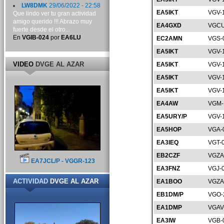
LW8DMK
29/06/2022 - 22:58
EA5IKT
VGV-
Que lindo ver tu gran actividad
amigo querido !!! Abrazo muy
EA4GXD
VGCU
fuerte desde el otro...
En
VGIB-024
por
EA6LU
EC2AMN
VGS-
EA5IKT
VGV-
VIDEO
DVGE AL AZAR
EA5IKT
VGV-
EA5IKT
VGV-
EA5IKT
VGV-
EA4AW
VGM-
EA5URY/P
VGV-
EA5HOP
VGA-
EA3IEQ
VGT-
EB2CZF
VGZA
EA7JCL/P - VGGR-123
EA3FNZ
VGJ-
ACTIVIDAD
DVGE AL AZAR
EA1BOO
VGZA
EB1DM/P
VGO-
EA1DMP
VGAV
EA3IW
VGB-