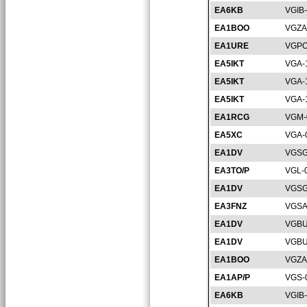
EA6KB
VGIB
EA1BOO
VGZA
EA1URE
VGPO
EA5IKT
VGA-
EA5IKT
VGA-
EA5IKT
VGA-
EA1RCG
VGM-
EA5XC
VGA-
EA1DV
VGSG
EA3TO/P
VGL-
EA1DV
VGSG
EA3FNZ
VGSA
EA1DV
VGBU
EA1DV
VGBU
EA1BOO
VGZA
EA1AP/P
VGS-
EA6KB
VGIB