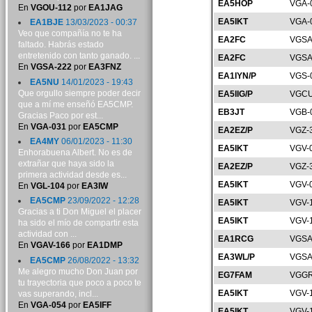
EA5HOP
VGA-
En
VGOU-112
por
EA1JAG
EA5IKT
VGA-
EA1BJE
13/03/2023 - 00:37
Veo que compañía no te ha
EA2FC
VGSA
faltado. Habrás estado
entretenido con tanto ganado. ...
EA2FC
VGSA
En
VGSA-222
por
EA3FNZ
EA1IYN/P
VGS-
EA5NU
14/01/2023 - 19:43
Que orgullo siempre poder decir
EA5IIG/P
VGCU
que a mí me enseñó EA5CMP.
EB3JT
VGB-
Gracias Paco por est...
En
VGA-031
por
EA5CMP
EA2EZ/P
VGZ-
EA4MY
06/01/2023 - 11:30
EA5IKT
VGV-
Enhorabuena Albert. No es de
extrañar que haya sido la
EA2EZ/P
VGZ-
primera actividad desde es...
EA5IKT
VGV-
En
VGL-104
por
EA3IW
EA5CMP
23/09/2022 - 12:28
EA5IKT
VGV-
Gracias a ti Don Miguel el placer
EA5IKT
VGV-
ha sido el mío de compartir esta
actividad con ...
EA1RCG
VGSA
En
VGAV-166
por
EA1DMP
EA3WL/P
VGSA
EA5CMP
26/08/2022 - 13:32
Me alegro mucho Don Juan por
EG7FAM
VGGR
tu trayectoria que poco a poco te
EA5IKT
VGV-
vas superando, incl...
En
VGA-054
por
EA5IFF
EA5IKT
VGV-