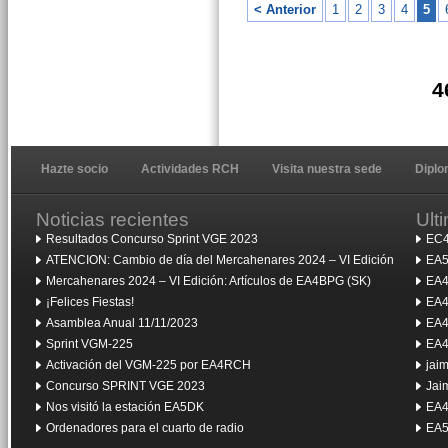
< Anterior
1
2
3
4
5
4
Hazte socio
Actividades RCH
Visita nuestra sede
Dipl
Noticias recientes
Ult
Resultados Concurso Sprint VGE 2023
EC4
ATENCION: Cambio de día del Mercahenares 2024 – VI Edición
EA5
Mercahenares 2024 – VI Edición: Artículos de EA4BPG (SK)
EA4
¡Felices Fiestas!
EA4
Asamblea Anual 11/11/2023
EA4
Sprint VGM-225
EA4
Activación del VGM-225 por EA4RCH
jai
Concurso SPRINT VGE 2023
Jai
Nos visitó la estación EA5DK
EA4
Ordenadores para el cuarto de radio
EA5