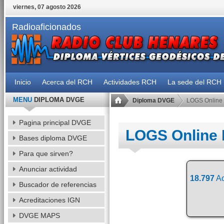
viernes, 07 agosto 2026
Radioaficionados
Inicio
Acerca del RCH
Actividades RCH
La sede del RCH
MENU
DIPLOMA DVGE
Diploma DVGE
LOGS Online
Pagina principal DVGE
LOGS Online
Bases diploma DVGE
Para que sirven?
Anunciar actividad
18.797
Ac
Buscador de referencias
Acreditaciones IGN
DVGE MAPS