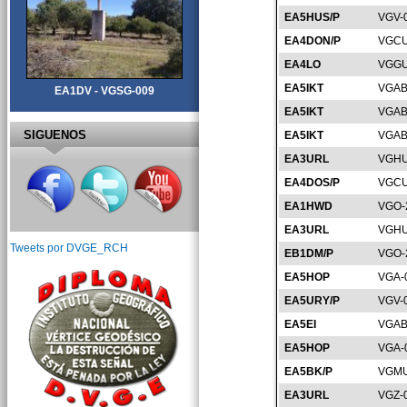
EA5HUS/P
VGV-
EA4DON/P
VGCU
EA4LO
VGGU
EA5IKT
VGAB
EA1DV - VGSG-009
EA5IKT
VGAB
SIGUENOS
EA5IKT
VGAB
EA3URL
VGHU
EA4DOS/P
VGCU
EA1HWD
VGO-
EA3URL
VGHU
Tweets por DVGE_RCH
EB1DM/P
VGO-
EA5HOP
VGA-
EA5URY/P
VGV-
EA5EI
VGAB
EA5HOP
VGA-
EA5BK/P
VGMU
EA3URL
VGZ-