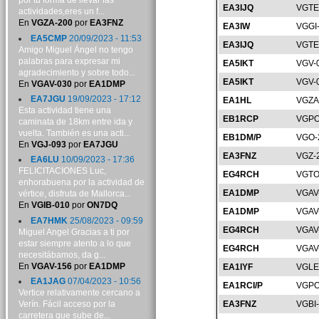
por tu forma de llevar las
EA3IJQ
VGTE
actividades,eres un f...
En
VGZA-200
por
EA3FNZ
EA3IW
VGGI
EA5CMP
20/09/2023 - 11:53
EA3IJQ
VGTE
Amigo Miguel Ángel no tengo
palabras para expresar mi
EA5IKT
VGV-
agradecimiento y sobre todo...
EA5IKT
VGV-
En
VGAV-030
por
EA1DMP
EA7JGU
19/09/2023 - 17:12
EA1HL
VGZA
Esta actividad tiene una
EB1RCP
VGPO
caminata de 18km entre ida y
vuelta. También es una acti...
EB1DM/P
VGO-
En
VGJ-093
por
EA7JGU
EA3FNZ
VGZ-
EA6LU
10/09/2023 - 17:36
FELICITACIONES Luc,
EG4RCH
VGTO
enhorabuena por la actividad de
EA1DMP
VGAV
vértice, disfruta de Mallorca...
En
VGIB-010
por
ON7DQ
EA1DMP
VGAV
EA7HMK
25/08/2023 - 09:59
EG4RCH
VGAV
Miguel Angel Gracias a ti por
estar siempre atento a lo que
EG4RCH
VGAV
necesitábamos, da g...
En
VGAV-156
por
EA1DMP
EA1IYF
VGLE
EA1JAG
07/04/2023 - 10:56
EA1RCI/P
VGPO
Vertice relativamente cercano a
Verín. Fácil acceso por la
EA3FNZ
VGBI
carretera que sube de...