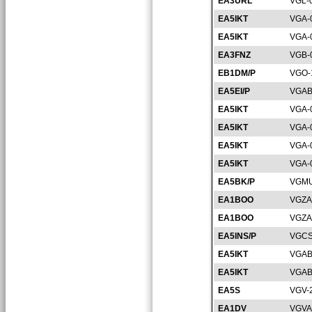
EA3URL
VGL-
EA5IKT
VGA-
EA5IKT
VGA-
EA3FNZ
VGB-
EB1DM/P
VGO-
EA5EI/P
VGAB
EA5IKT
VGA-
EA5IKT
VGA-
EA5IKT
VGA-
EA5IKT
VGA-
EA5BK/P
VGMU
EA1BOO
VGZA
EA1BOO
VGZA
EA5INS/P
VGCS
EA5IKT
VGAB
EA5IKT
VGAB
EA5S
VGV-
EA1DV
VGVA