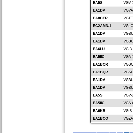
EA5S
VGV-
EA1DV
VGVA
EA8CER
VGTF
EC2AMN/1
VGLO
EA1DV
VGBU
EA1DV
VGBU
EA6LU
VGIB
EA5IIC
VGA-
EA1BQR
VGSO
EA1BQR
VGSO
EA1DV
VGBU
EA1DV
VGBU
EA5S
VGV-
EA5IIC
VGA-
EA6KB
VGIB
EA1BOO
VGZA