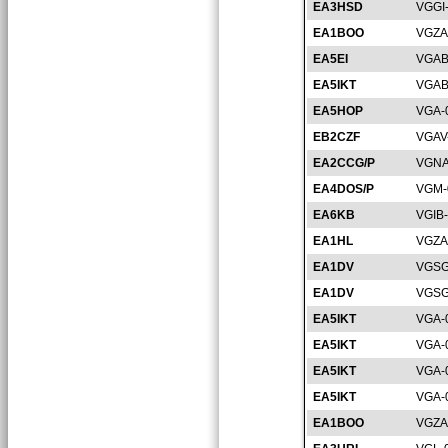
EA3HSD
VGGI
EA1BOO
VGZA
EA5EI
VGAB
EA5IKT
VGAB
EA5HOP
VGA-
EB2CZF
VGAV
EA2CCG/P
VGNA
EA4DOS/P
VGM-
EA6KB
VGIB
EA1HL
VGZA
EA1DV
VGSG
EA1DV
VGSG
EA5IKT
VGA-
EA5IKT
VGA-
EA5IKT
VGA-
EA5IKT
VGA-
EA1BOO
VGZA