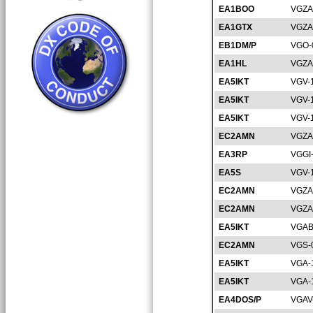
EA1BOO
VGZA
EA1GTX
VGZA
EB1DM/P
VGO-
EA1HL
VGZA
EA5IKT
VGV-
EA5IKT
VGV-
EA5IKT
VGV-
EC2AMN
VGZA
EA3RP
VGGI
EA5S
VGV-
EC2AMN
VGZA
EC2AMN
VGZA
EA5IKT
VGAB
EC2AMN
VGS-
EA5IKT
VGA-
EA5IKT
VGA-
EA4DOS/P
VGAV