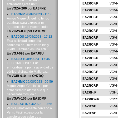
por tu forma de llevar las
EA2RCF/P
VGVI
actividades,eres un f...
En
VGZA-200
por
EA3FNZ
EA2RCF/P
VGVI
EA5CMP
20/09/2023 - 11:53
EA2RCF/P
VGVI
Amigo Miguel Ángel no tengo
palabras para expresar mi
EA2RCF/P
VGVI
agradecimiento y sobre todo...
EA2RCF/P
VGVI
En
VGAV-030
por
EA1DMP
EA7JGU
19/09/2023 - 17:12
EA2RCF/P
VGVI
Esta actividad tiene una
EA2RCF/P
VGVI
caminata de 18km entre ida y
vuelta. También es una acti...
EA2RCF/P
VGVI
En
VGJ-093
por
EA7JGU
EA2RCF/P
VGVI
EA6LU
10/09/2023 - 17:36
FELICITACIONES Luc,
EA2RCF/P
VGVI
enhorabuena por la actividad de
vértice, disfruta de Mallorca...
EA2RCF/P
VGVI
En
VGIB-010
por
ON7DQ
EA2RCF/P
VGVI
EA7HMK
25/08/2023 - 09:59
EA2RCF/P
VGVI
Miguel Angel Gracias a ti por
estar siempre atento a lo que
EA2RH/P
VGHU
necesitábamos, da g...
En
VGAV-156
por
EA1DMP
EA2RKW/P
VGSS
EA1JAG
07/04/2023 - 10:56
EA2RY/P
VGVI
Vertice relativamente cercano a
Verín. Fácil acceso por la
EA2RY/P
VGVI
carretera que sube de...