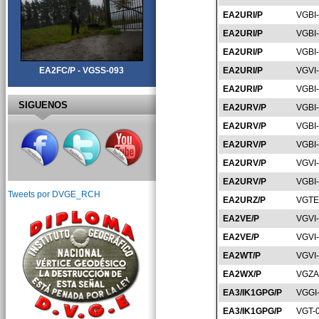
EA2URI/P
VGBI
EA2URI/P
VGBI
EA2URI/P
VGBI
EA2URI/P
VGVI
EA2FC/P - VGSS-093
EA2URI/P
VGBI
SIGUENOS
EA2URV/P
VGBI
EA2URV/P
VGBI
EA2URV/P
VGBI
EA2URV/P
VGVI
EA2URV/P
VGBI
Tweets por DVGE_RCH
EA2URZ/P
VGTE
EA2VE/P
VGVI
EA2VE/P
VGVI
EA2WT/P
VGVI
EA2WX/P
VGZA
EA3/IK1GPG/P
VGGI
EA3/IK1GPG/P
VGT-