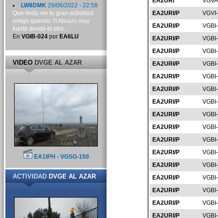
EA2URI
VGVA
LW8DMK
29/06/2022 - 22:58
Que lindo ver tu gran actividad
EA2URI/P
VGVI
amigo querido !!! Abrazo muy
EA2URI/P
VGBI
fuerte desde el otro...
En
VGIB-024
por
EA6LU
EA2URI/P
VGBI
EA2URI/P
VGBI
VIDEO
DVGE AL AZAR
EA2URI/P
VGBI
EA2URI/P
VGBI
EA2URI/P
VGBI
EA2URI/P
VGBI
EA2URI/P
VGBI
EA2URI/P
VGBI
EA2URI/P
VGBI
EA2URI/P
VGBI
EA1IPH - VGSG-150
EA2URI/P
VGBI
ACTIVIDAD
DVGE AL AZAR
EA2URI/P
VGBI
EA2URI/P
VGBI
EA2URI/P
VGBI
EA2URI/P
VGBI