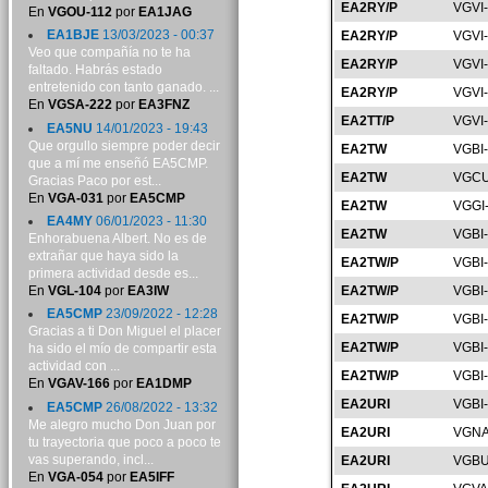
EA2RY/P
VGVI
En
VGOU-112
por
EA1JAG
EA1BJE
13/03/2023 - 00:37
EA2RY/P
VGVI
Veo que compañía no te ha
EA2RY/P
VGVI
faltado. Habrás estado
entretenido con tanto ganado. ...
EA2RY/P
VGVI
En
VGSA-222
por
EA3FNZ
EA2TT/P
VGVI
EA5NU
14/01/2023 - 19:43
Que orgullo siempre poder decir
EA2TW
VGBI
que a mí me enseñó EA5CMP.
EA2TW
VGCU
Gracias Paco por est...
En
VGA-031
por
EA5CMP
EA2TW
VGGI
EA4MY
06/01/2023 - 11:30
EA2TW
VGBI
Enhorabuena Albert. No es de
extrañar que haya sido la
EA2TW/P
VGBI
primera actividad desde es...
En
VGL-104
por
EA3IW
EA2TW/P
VGBI
EA5CMP
23/09/2022 - 12:28
EA2TW/P
VGBI
Gracias a ti Don Miguel el placer
EA2TW/P
VGBI
ha sido el mío de compartir esta
actividad con ...
EA2TW/P
VGBI
En
VGAV-166
por
EA1DMP
EA2URI
VGBI
EA5CMP
26/08/2022 - 13:32
Me alegro mucho Don Juan por
EA2URI
VGNA
tu trayectoria que poco a poco te
vas superando, incl...
EA2URI
VGBU
En
VGA-054
por
EA5IFF