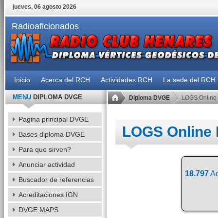
jueves, 06 agosto 2026
Radioaficionados
Inicio
Acerca del RCH
Actividades RCH
La sede del RCH
MENU
DIPLOMA DVGE
Diploma DVGE
LOGS Online
Pagina principal DVGE
LOGS Online
Bases diploma DVGE
Para que sirven?
Anunciar actividad
18.797
Ac
Buscador de referencias
Acreditaciones IGN
DVGE MAPS