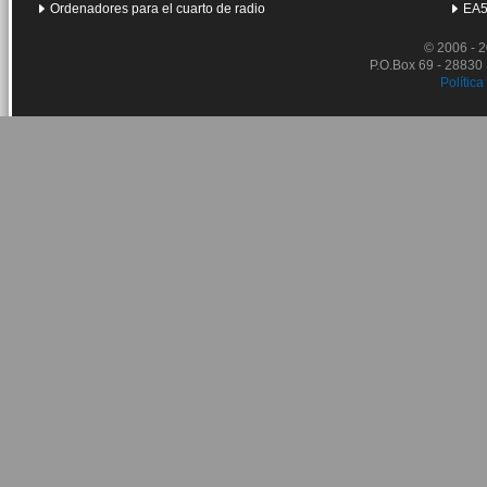
Ordenadores para el cuarto de radio
EA5
© 2006 - 
P.O.Box 69 - 28830
Política