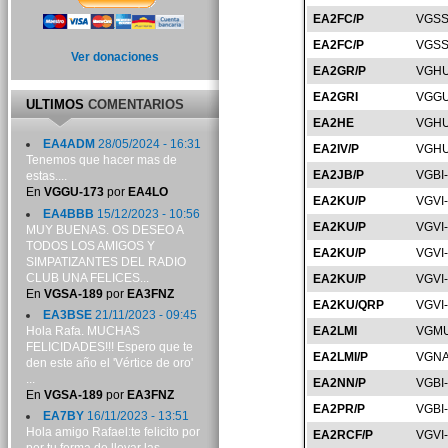
EA2FC/P
VGSS
EA2FC/P
VGSS
Ver donaciones
EA2GR/P
VGHU
EA2GRI
VGGU
ULTIMOS
COMENTARIOS
EA2HE
VGHU
EA4ADM
28/05/2024 - 16:31
EA2IV/P
VGHU
Tenemos que hacer mas de
EA2JB/P
VGBI
estas....
En
VGGU-173
por
EA4LO
EA2KU/P
VGVI
EA4BBB
15/12/2023 - 10:56
EA2KU/P
VGVI
MUY BUENAS. OS DESEO A
TODOS LOS AMIGOS Y
EA2KU/P
VGVI
SIMPATIZANTES DEL RADIO
CLUB UNA FELICES...
EA2KU/P
VGVI
En
VGSA-189
por
EA3FNZ
EA2KU/QRP
VGVI
EA3BSE
21/11/2023 - 09:45
Hola Rafa. MUCHAS
EA2LMI
VGMU
FELICIDADES!!! Espero que te
EA2LMI/P
VGNA
den este año el 'Vértice de oro'
...
EA2NN/P
VGBI
En
VGSA-189
por
EA3FNZ
EA2PR/P
VGBI
EA7BY
16/11/2023 - 13:51
Hola amigo Rafael:te felicito por
EA2RCF/P
VGVI