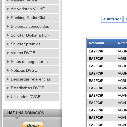
Ranking V-UHF
Activadores V-UHF
Ranking Radio Clubs
< Anterior
Diplomas concedidos
Solicitar Diploma PDF
Actividad
Refer
Solicitar premios
EA2FC/P
VGBI
Videos DVGE
EA2FC/P
VGBI
Fotos de seguidores
EA2FC/P
VGBI
Noticias DVGE
EA2FC/P
VGBI
Descargar referencias
EA2FC/P
VGBI
Estadisticas DVGE
EA2FC/P
VGVI
EA2FC/P
VGVI
Utilidades DVGE
EA2FC/P
VGVI
EA2FC/P
VGBI
HAZ
UNA DONACIÓN
EA2FC/P
VGVI
EA2FC/P
VGVI