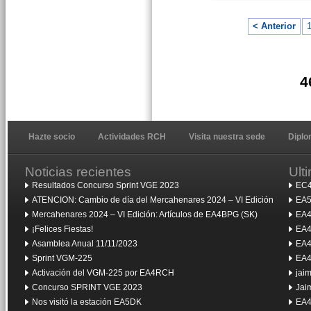
< Anterior
4
Hazte socio
Actividades RCH
Visita nuestra sede
Dipl
Noticias recientes
Ult
Resultados Concurso Sprint VGE 2023
EC4
ATENCION: Cambio de día del Mercahenares 2024 – VI Edición
EA5
Mercahenares 2024 – VI Edición: Artículos de EA4BPG (SK)
EA4
¡Felices Fiestas!
EA4
Asamblea Anual 11/11/2023
EA4
Sprint VGM-225
EA4
Activación del VGM-225 por EA4RCH
jai
Concurso SPRINT VGE 2023
Jai
Nos visitó la estación EA5DK
EA4