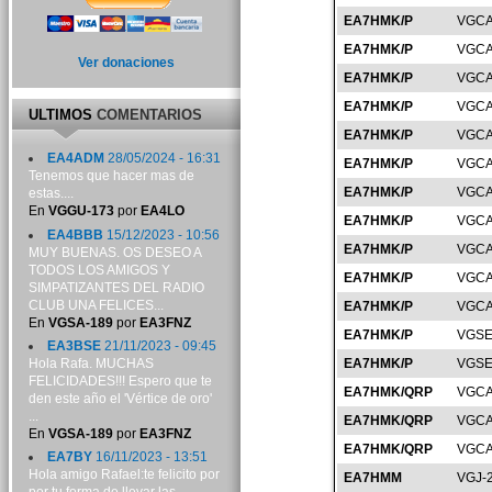
EA7HMK/P
VGCA
EA7HMK/P
VGCA
Ver donaciones
EA7HMK/P
VGCA
EA7HMK/P
VGCA
ULTIMOS
COMENTARIOS
EA7HMK/P
VGCA
EA4ADM
28/05/2024 - 16:31
EA7HMK/P
VGCA
Tenemos que hacer mas de
EA7HMK/P
VGCA
estas....
En
VGGU-173
por
EA4LO
EA7HMK/P
VGCA
EA4BBB
15/12/2023 - 10:56
EA7HMK/P
VGCA
MUY BUENAS. OS DESEO A
TODOS LOS AMIGOS Y
EA7HMK/P
VGCA
SIMPATIZANTES DEL RADIO
CLUB UNA FELICES...
EA7HMK/P
VGCA
En
VGSA-189
por
EA3FNZ
EA7HMK/P
VGSE
EA3BSE
21/11/2023 - 09:45
Hola Rafa. MUCHAS
EA7HMK/P
VGSE
FELICIDADES!!! Espero que te
EA7HMK/QRP
VGCA
den este año el 'Vértice de oro'
...
EA7HMK/QRP
VGCA
En
VGSA-189
por
EA3FNZ
EA7HMK/QRP
VGCA
EA7BY
16/11/2023 - 13:51
Hola amigo Rafael:te felicito por
EA7HMM
VGJ-