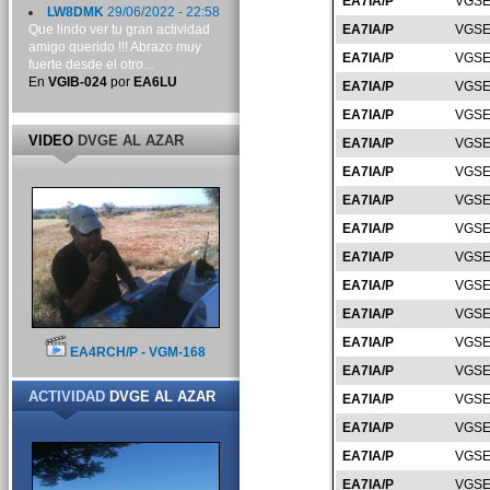
EA7IA/P
VGSE
LW8DMK
29/06/2022 - 22:58
Que lindo ver tu gran actividad
EA7IA/P
VGSE
amigo querido !!! Abrazo muy
EA7IA/P
VGSE
fuerte desde el otro...
En
VGIB-024
por
EA6LU
EA7IA/P
VGSE
EA7IA/P
VGSE
VIDEO
DVGE AL AZAR
EA7IA/P
VGSE
EA7IA/P
VGSE
EA7IA/P
VGSE
EA7IA/P
VGSE
EA7IA/P
VGSE
EA7IA/P
VGSE
EA7IA/P
VGSE
EA7IA/P
VGSE
EA4RCH/P - VGM-168
EA7IA/P
VGSE
ACTIVIDAD
DVGE AL AZAR
EA7IA/P
VGSE
EA7IA/P
VGSE
EA7IA/P
VGSE
EA7IA/P
VGSE