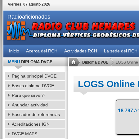
viernes, 07 agosto 2026
Radioaficionados
Inicio
Acerca del RCH
Actividades RCH
La sede del RCH
MENU
DIPLOMA DVGE
Diploma DVGE
LOGS Online
Pagina principal DVGE
LOGS Online
Bases diploma DVGE
Para que sirven?
Anunciar actividad
18.797
Ac
Buscador de referencias
Acreditaciones IGN
DVGE MAPS