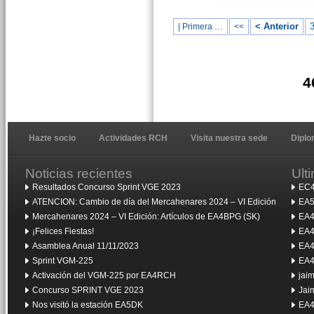
< Anterior
| Primera …
<<
4
Hazte socio
Actividades RCH
Visita nuestra sede
Dipl
Noticias recientes
Ult
Resultados Concurso Sprint VGE 2023
EC4
ATENCION: Cambio de día del Mercahenares 2024 – VI Edición
EA5
Mercahenares 2024 – VI Edición: Artículos de EA4BPG (SK)
EA4
¡Felices Fiestas!
EA4
Asamblea Anual 11/11/2023
EA4
Sprint VGM-225
EA4
Activación del VGM-225 por EA4RCH
jai
Concurso SPRINT VGE 2023
Jai
Nos visitó la estación EA5DK
EA4