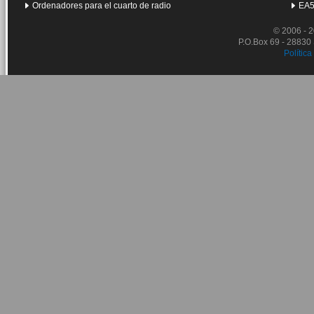
Ordenadores para el cuarto de radio
EA5
© 2006 - 
P.O.Box 69 - 28830
Política