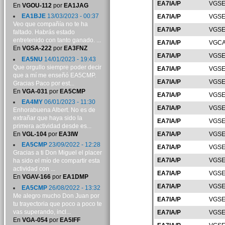
EA7IA/P
VGSE
En
VGOU-112
por
EA1JAG
EA1BJE
13/03/2023 - 00:37
EA7IA/P
VGSE
Veo que compañía no te ha
EA7IA/P
VGSE
faltado. Habrás estado
entretenido con tanto ganado. ...
EA7IA/P
VGCA
En
VGSA-222
por
EA3FNZ
EA7IA/P
VGSE
EA5NU
14/01/2023 - 19:43
Que orgullo siempre poder decir
EA7IA/P
VGSE
que a mí me enseñó EA5CMP.
EA7IA/P
VGSE
Gracias Paco por est...
En
VGA-031
por
EA5CMP
EA7IA/P
VGSE
EA4MY
06/01/2023 - 11:30
EA7IA/P
VGSE
Enhorabuena Albert. No es de
extrañar que haya sido la
EA7IA/P
VGSE
primera actividad desde es...
En
VGL-104
por
EA3IW
EA7IA/P
VGSE
EA5CMP
23/09/2022 - 12:28
EA7IA/P
VGSE
Gracias a ti Don Miguel el placer
EA7IA/P
VGSE
ha sido el mío de compartir esta
actividad con ...
EA7IA/P
VGSE
En
VGAV-166
por
EA1DMP
EA7IA/P
VGSE
EA5CMP
26/08/2022 - 13:32
Me alegro mucho Don Juan por
EA7IA/P
VGSE
tu trayectoria que poco a poco te
vas superando, incl...
EA7IA/P
VGSE
En
VGA-054
por
EA5IFF