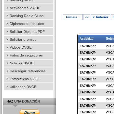
Ranking V-UHF
Activadores V-UHF
Ranking Radio Clubs
< Anterior
| Primera …
<<
Diplomas concedidos
Solicitar Diploma PDF
Actividad
Refer
Solicitar premios
EA7HMK/P
VGCA
Videos DVGE
EA7HMK/P
VGCA
Fotos de seguidores
EA7HMK/P
VGCA
Noticias DVGE
EA7HMK/P
VGCA
Descargar referencias
EA7HMK/P
VGCA
Estadisticas DVGE
EA7HMK/P
VGSE
EA7HMK/P
VGCA
Utilidades DVGE
EA7HMK/P
VGCA
EA7HMK/P
VGCA
HAZ
UNA DONACIÓN
EA7HMK/P
VGCA
EA7HMK/P
VGGR