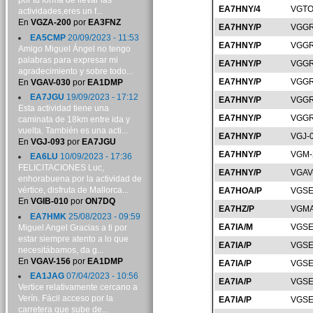
por tu forma de llevar las
EA7HNY/4
VGTO
actividades,eres un f...
En
VGZA-200
por
EA3FNZ
EA7HNY/P
VGGR
EA5CMP
20/09/2023 - 11:53
EA7HNY/P
VGGR
Amigo Miguel Ángel no tengo
palabras para expresar mi
EA7HNY/P
VGGR
agradecimiento y sobre todo...
EA7HNY/P
VGGR
En
VGAV-030
por
EA1DMP
EA7JGU
19/09/2023 - 17:12
EA7HNY/P
VGGR
Esta actividad tiene una
EA7HNY/P
VGGR
caminata de 18km entre ida y
vuelta. También es una acti...
EA7HNY/P
VGJ-
En
VGJ-093
por
EA7JGU
EA7HNY/P
VGM-
EA6LU
10/09/2023 - 17:36
FELICITACIONES Luc,
EA7HNY/P
VGAV
enhorabuena por la actividad de
vértice, disfruta de Mallorca...
EA7HOA/P
VGSE
En
VGIB-010
por
ON7DQ
EA7HZ/P
VGMA
EA7HMK
25/08/2023 - 09:59
EA7IA/M
VGSE
Miguel Angel Gracias a ti por
estar siempre atento a lo que
EA7IA/P
VGSE
necesitábamos, da g...
En
VGAV-156
por
EA1DMP
EA7IA/P
VGSE
EA1JAG
07/04/2023 - 10:56
EA7IA/P
VGSE
Vertice relativamente cercano a
Verín. Fácil acceso por la
EA7IA/P
VGSE
carretera que sube de...