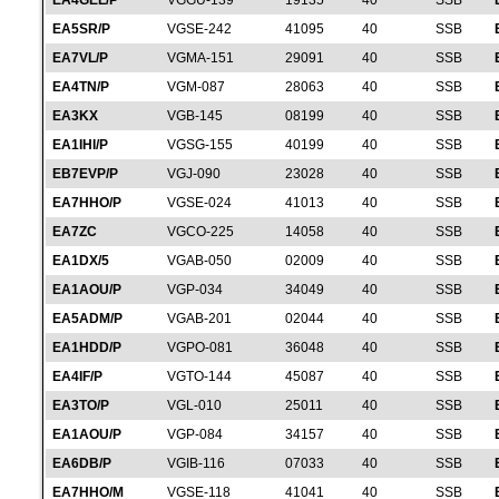
EA4GEL/P
VGGU-139
19135
40
SSB
EA5SR/P
VGSE-242
41095
40
SSB
EA7VL/P
VGMA-151
29091
40
SSB
EA4TN/P
VGM-087
28063
40
SSB
EA3KX
VGB-145
08199
40
SSB
EA1IHI/P
VGSG-155
40199
40
SSB
EB7EVP/P
VGJ-090
23028
40
SSB
EA7HHO/P
VGSE-024
41013
40
SSB
EA7ZC
VGCO-225
14058
40
SSB
EA1DX/5
VGAB-050
02009
40
SSB
EA1AOU/P
VGP-034
34049
40
SSB
EA5ADM/P
VGAB-201
02044
40
SSB
EA1HDD/P
VGPO-081
36048
40
SSB
EA4IF/P
VGTO-144
45087
40
SSB
EA3TO/P
VGL-010
25011
40
SSB
EA1AOU/P
VGP-084
34157
40
SSB
EA6DB/P
VGIB-116
07033
40
SSB
EA7HHO/M
VGSE-118
41041
40
SSB