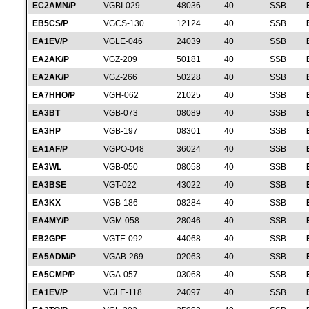
EC2AMN/P
VGBI-029
48036
40
SSB
EB5CS/P
VGCS-130
12124
40
SSB
EA1EV/P
VGLE-046
24039
40
SSB
EA2AK/P
VGZ-209
50181
40
SSB
EA2AK/P
VGZ-266
50228
40
SSB
EA7HHO/P
VGH-062
21025
40
SSB
EA3BT
VGB-073
08089
40
SSB
EA3HP
VGB-197
08301
40
SSB
EA1AF/P
VGPO-048
36024
40
SSB
EA3WL
VGB-050
08058
40
SSB
EA3BSE
VGT-022
43022
40
SSB
EA3KX
VGB-186
08284
40
SSB
EA4MY/P
VGM-058
28046
40
SSB
EB2GPF
VGTE-092
44068
40
SSB
EA5ADM/P
VGAB-269
02063
40
SSB
EA5CMP/P
VGA-057
03068
40
SSB
EA1EV/P
VGLE-118
24097
40
SSB