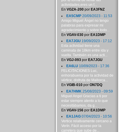
por tu forma de llevar las
actividades,eres un f...
En
VGZA-200
por
EA3FNZ
EA5CMP
20/09/2023 - 11:53
Amigo Miguel Ángel no tengo
palabras para expresar mi
agradecimiento y sobre todo...
En
VGAV-030
por
EA1DMP
EA7JGU
19/09/2023 - 17:12
Esta actividad tiene una
caminata de 18km entre ida y
vuelta. También es una acti...
En
VGJ-093
por
EA7JGU
EA6LU
10/09/2023 - 17:36
FELICITACIONES Luc,
enhorabuena por la actividad de
vértice, disfruta de Mallorca...
En
VGIB-010
por
ON7DQ
EA7HMK
25/08/2023 - 09:59
Miguel Angel Gracias a ti por
estar siempre atento a lo que
necesitábamos, da g...
En
VGAV-156
por
EA1DMP
EA1JAG
07/04/2023 - 10:56
Vertice relativamente cercano a
Verín. Fácil acceso por la
carretera que sube de...