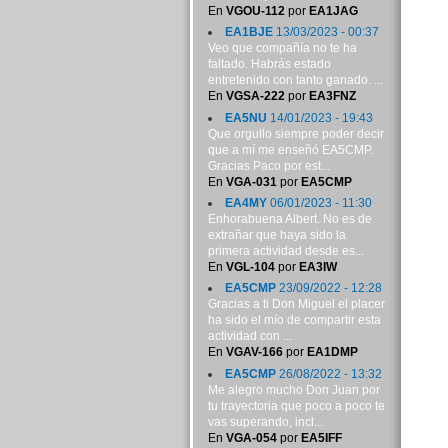
En
VGOU-112
por
EA1JAG
EA1BJE
13/03/2023 - 00:37
Veo que compañía no te ha
faltado. Habrás estado
entretenido con tanto ganado. ...
En
VGSA-222
por
EA3FNZ
EA5NU
14/01/2023 - 19:43
Que orgullo siempre poder decir
que a mí me enseñó EA5CMP.
Gracias Paco por est...
En
VGA-031
por
EA5CMP
EA4MY
06/01/2023 - 11:30
Enhorabuena Albert. No es de
extrañar que haya sido la
primera actividad desde es...
En
VGL-104
por
EA3IW
EA5CMP
23/09/2022 - 12:28
Gracias a ti Don Miguel el placer
ha sido el mío de compartir esta
actividad con ...
En
VGAV-166
por
EA1DMP
EA5CMP
26/08/2022 - 13:32
Me alegro mucho Don Juan por
tu trayectoria que poco a poco te
vas superando, incl...
En
VGA-054
por
EA5IFF