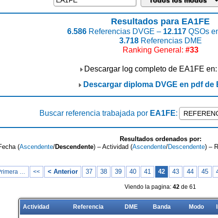
Resultados para EA1FE
6.586
Referencias DVGE –
12.117
QSOs en
3.718
Referencias DME
Ranking General:
#33
Descargar log completo de EA1FE en
Descargar diploma DVGE en pdf de
Buscar referencia trabajada por
EA1FE
:
Resultados ordenados por:
Fecha (
Ascendente
/
Descendente
) – Actividad (
Ascendente
/
Descendente
) – 
< Anterior
37
38
39
40
41
42
43
44
45
Primera …
<<
Viendo la pagina:
42
de 61
Actividad
Referencia
DME
Banda
Modo