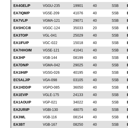
EA4GEL/P
VGGU-235
19901
40
SSB
EA7IQM/P
VGSE-209
41076
40
SSB
EA7VL/P
VGMA-121
29071
40
SSB
EA5HCC/8
VGGC-124
35033
20
SSB
EA3TO/P
VGL-041
25029
40
SSB
EA1IFU/P
VGC-022
15018
40
SSB
EA7HHO/M
VGSE-121
41041
40
SSB
EA3HP
VGB-144
08199
40
SSB
EA7DN/P
VGMA-042
29025
40
SSB
EA1IHI/P
VGSG-026
40195
40
SSB
EC5ALJ/P
VGA-098
03105
40
SSB
EA1HDD/P
VGPO-085
36050
40
SSB
EA1EV/P
VGLE-175
24133
40
SSB
EA1AOU/P
VGP-021
34022
40
SSB
EA2URI/P
VGBI-130
48075
40
SSB
EA3WL
VGB-116
08154
40
SSB
EA3BT
VGB-167
08250
40
SSB