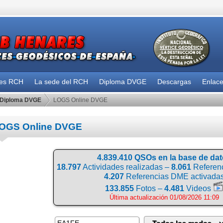
des RCH
La sede del RCH
Diploma DVGE
Descargas
Enlac
Diploma DVGE
LOGS Online DVGE
OGS Online DVGE
4.839.410 QSOs en la base de da
18.797
Actividades realizadas –
8.061
Referenc
4.207
Referencias DME activada
133.855
Fotos –
4.481
Videos
Última actualización 01/08/2026 11:09