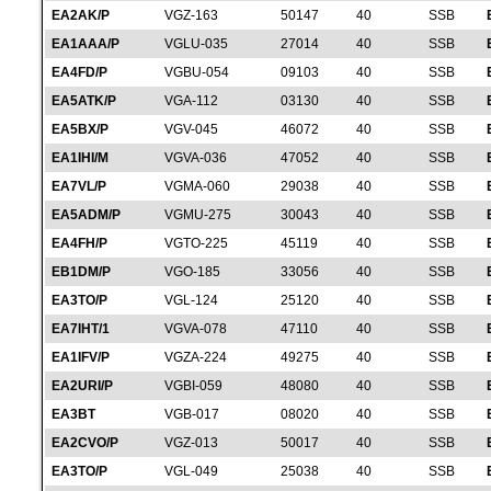
EA2AK/P
VGZ-163
50147
40
SSB
EA1AAA/P
VGLU-035
27014
40
SSB
EA4FD/P
VGBU-054
09103
40
SSB
EA5ATK/P
VGA-112
03130
40
SSB
EA5BX/P
VGV-045
46072
40
SSB
EA1IHI/M
VGVA-036
47052
40
SSB
EA7VL/P
VGMA-060
29038
40
SSB
EA5ADM/P
VGMU-275
30043
40
SSB
EA4FH/P
VGTO-225
45119
40
SSB
EB1DM/P
VGO-185
33056
40
SSB
EA3TO/P
VGL-124
25120
40
SSB
EA7IHT/1
VGVA-078
47110
40
SSB
EA1IFV/P
VGZA-224
49275
40
SSB
EA2URI/P
VGBI-059
48080
40
SSB
EA3BT
VGB-017
08020
40
SSB
EA2CVO/P
VGZ-013
50017
40
SSB
EA3TO/P
VGL-049
25038
40
SSB