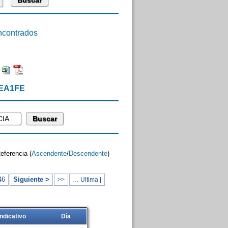
contrados
:
 EA1FE
Referencia (
Ascendente
/
Descendente
)
46
Siguiente >
>>
… Ultima |
Indicativo
Día