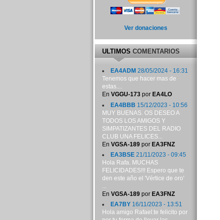
Ver donaciones
ULTIMOS
COMENTARIOS
EA4ADM
28/05/2024 - 16:31
Tenemos que hacer mas de
estas....
En
VGGU-173
por
EA4LO
EA4BBB
15/12/2023 - 10:56
MUY BUENAS. OS DESEO A
TODOS LOS AMIGOS Y
SIMPATIZANTES DEL RADIO
CLUB UNA FELICES...
En
VGSA-189
por
EA3FNZ
EA3BSE
21/11/2023 - 09:45
Hola Rafa. MUCHAS
FELICIDADES!!! Espero que te
den este año el 'Vértice de oro'
...
En
VGSA-189
por
EA3FNZ
EA7BY
16/11/2023 - 13:51
Hola amigo Rafael:te felicito por