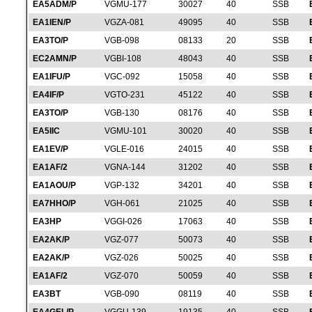
EA5ADM/P
VGMU-177
30027
40
SSB
EA1IEN/P
VGZA-081
49095
40
SSB
EA3TO/P
VGB-098
08133
20
SSB
EC2AMN/P
VGBI-108
48043
40
SSB
EA1IFU/P
VGC-092
15058
40
SSB
EA4IF/P
VGTO-231
45122
40
SSB
EA3TO/P
VGB-130
08176
40
SSB
EA5IIC
VGMU-101
30020
40
SSB
EA1EV/P
VGLE-016
24015
40
SSB
EA1AF/2
VGNA-144
31202
40
SSB
EA1AOU/P
VGP-132
34201
40
SSB
EA7HHO/P
VGH-061
21025
40
SSB
EA3HP
VGGI-026
17063
40
SSB
EA2AK/P
VGZ-077
50073
40
SSB
EA2AK/P
VGZ-026
50025
40
SSB
EA1AF/2
VGZ-070
50059
40
SSB
EA3BT
VGB-090
08119
40
SSB