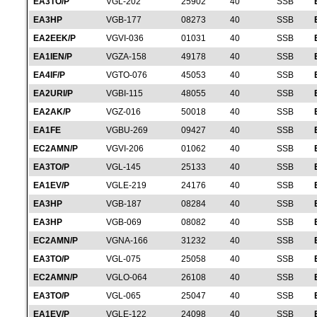
EA3TO/P
VGL-202
25902
40
SSB
EA3HP
VGB-177
08273
40
SSB
EA2EEK/P
VGVI-036
01031
40
SSB
EA1IEN/P
VGZA-158
49178
40
SSB
EA4IF/P
VGTO-076
45053
40
SSB
EA2URI/P
VGBI-115
48055
40
SSB
EA2AK/P
VGZ-016
50018
40
SSB
EA1FE
VGBU-269
09427
40
SSB
EC2AMN/P
VGVI-206
01062
40
SSB
EA3TO/P
VGL-145
25133
40
SSB
EA1EV/P
VGLE-219
24176
40
SSB
EA3HP
VGB-187
08284
40
SSB
EA3HP
VGB-069
08082
40
SSB
EC2AMN/P
VGNA-166
31232
40
SSB
EA3TO/P
VGL-075
25058
40
SSB
EC2AMN/P
VGLO-064
26108
40
SSB
EA3TO/P
VGL-065
25047
40
SSB
EA1EV/P
VGLE-122
24098
40
SSB