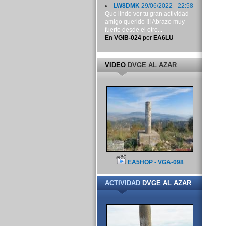
LW8DMK
29/06/2022 - 22:58
Que lindo ver tu gran actividad
amigo querido !!! Abrazo muy
fuerte desde el otro...
En
VGIB-024
por
EA6LU
VIDEO
DVGE AL AZAR
EA5HOP - VGA-098
ACTIVIDAD
DVGE AL AZAR