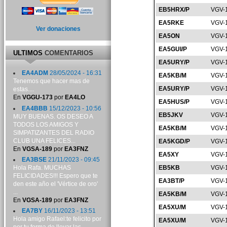
EB5HRX/P
VGV-
EA5RKE
VGV-
Ver donaciones
EA5ON
VGV-
EA5GUI/P
VGV-
ULTIMOS
COMENTARIOS
EA5URY/P
VGV-
EA4ADM
28/05/2024 - 16:31
EA5KB/M
VGV-
Tenemos que hacer mas de
EA5URY/P
VGV-
estas....
En
VGGU-173
por
EA4LO
EA5HUS/P
VGV-
EA4BBB
15/12/2023 - 10:56
EB5JKV
VGV-
MUY BUENAS. OS DESEO A
TODOS LOS AMIGOS Y
EA5KB/M
VGV-
SIMPATIZANTES DEL RADIO
CLUB UNA FELICES...
EA5KGD/P
VGV-
En
VGSA-189
por
EA3FNZ
EA5XY
VGV-
EA3BSE
21/11/2023 - 09:45
Hola Rafa. MUCHAS
EB5KB
VGV-
FELICIDADES!!! Espero que te
EA3BT/P
VGV-
den este año el 'Vértice de oro'
...
EA5KB/M
VGV-
En
VGSA-189
por
EA3FNZ
EA5XU/M
VGV-
EA7BY
16/11/2023 - 13:51
Hola amigo Rafael:te felicito por
EA5XU/M
VGV-