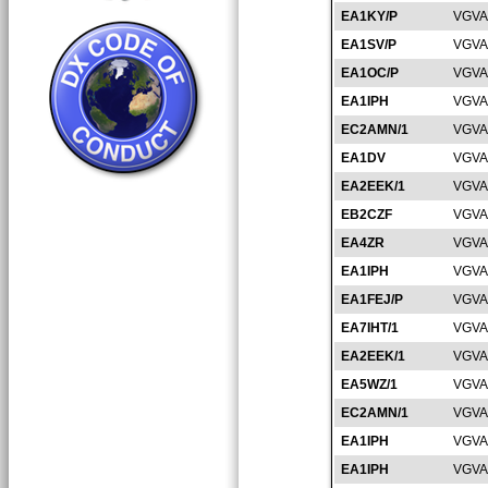
EA1KY/P
VGVA
EA1SV/P
VGVA
EA1OC/P
VGVA
EA1IPH
VGVA
EC2AMN/1
VGVA
EA1DV
VGVA
EA2EEK/1
VGVA
EB2CZF
VGVA
EA4ZR
VGVA
EA1IPH
VGVA
EA1FEJ/P
VGVA
EA7IHT/1
VGVA
EA2EEK/1
VGVA
EA5WZ/1
VGVA
EC2AMN/1
VGVA
EA1IPH
VGVA
EA1IPH
VGVA