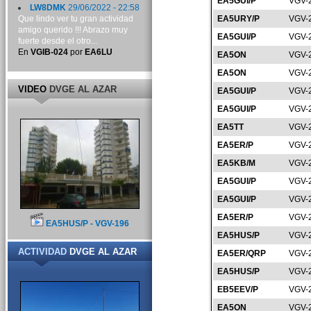
EA5GUI/P
VGV-
LW8DMK
29/06/2022 - 22:58
Que lindo ver tu gran actividad
EA5URY/P
VGV-
amigo querido !!! Abrazo muy
EA5GUI/P
VGV-
fuerte desde el otro...
En
VGIB-024
por
EA6LU
EA5ON
VGV-
EA5ON
VGV-
VIDEO
DVGE AL AZAR
EA5GUI/P
VGV-
EA5GUI/P
VGV-
EA5TT
VGV-
EA5ER/P
VGV-
EA5KB/M
VGV-
EA5GUI/P
VGV-
EA5GUI/P
VGV-
EA5ER/P
VGV-
EA5HUS/P - VGV-196
EA5HUS/P
VGV-
ACTIVIDAD
DVGE AL AZAR
EA5ER/QRP
VGV-
EA5HUS/P
VGV-
EB5EEV/P
VGV-
EA5ON
VGV-