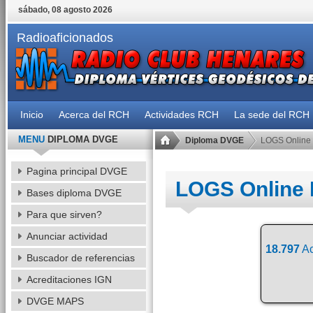
sábado, 08 agosto 2026
Radioaficionados
Inicio
Acerca del RCH
Actividades RCH
La sede del RCH
MENU
DIPLOMA DVGE
Diploma DVGE
LOGS Online
Pagina principal DVGE
LOGS Online
Bases diploma DVGE
Para que sirven?
Anunciar actividad
18.797
Ac
Buscador de referencias
Acreditaciones IGN
DVGE MAPS