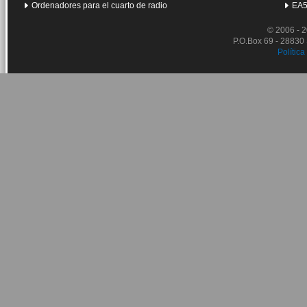
Ordenadores para el cuarto de radio
EA5
© 2006 - 
P.O.Box 69 - 28830
Política