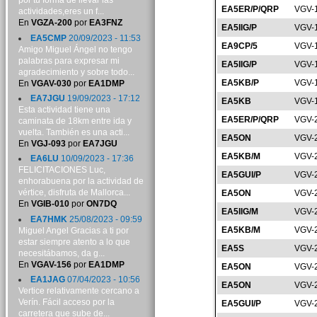
por tu forma de llevar las
EA5ER/P/QRP
VGV-
actividades,eres un f...
En
VGZA-200
por
EA3FNZ
EA5IIG/P
VGV-
EA5CMP
20/09/2023 - 11:53
EA9CP/5
VGV-
Amigo Miguel Ángel no tengo
palabras para expresar mi
EA5IIG/P
VGV-
agradecimiento y sobre todo...
EA5KB/P
VGV-
En
VGAV-030
por
EA1DMP
EA7JGU
19/09/2023 - 17:12
EA5KB
VGV-
Esta actividad tiene una
EA5ER/P/QRP
VGV-
caminata de 18km entre ida y
vuelta. También es una acti...
EA5ON
VGV-
En
VGJ-093
por
EA7JGU
EA5KB/M
VGV-
EA6LU
10/09/2023 - 17:36
FELICITACIONES Luc,
EA5GUI/P
VGV-
enhorabuena por la actividad de
vértice, disfruta de Mallorca...
EA5ON
VGV-
En
VGIB-010
por
ON7DQ
EA5IIG/M
VGV-
EA7HMK
25/08/2023 - 09:59
EA5KB/M
VGV-
Miguel Angel Gracias a ti por
estar siempre atento a lo que
EA5S
VGV-
necesitábamos, da g...
En
VGAV-156
por
EA1DMP
EA5ON
VGV-
EA1JAG
07/04/2023 - 10:56
EA5ON
VGV-
Vertice relativamente cercano a
Verín. Fácil acceso por la
EA5GUI/P
VGV-
carretera que sube de...