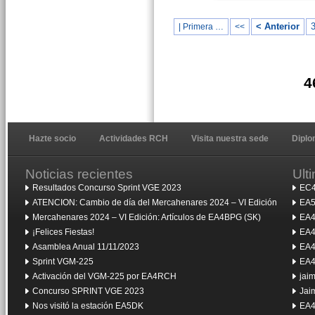
< Anterior
| Primera …
<<
4
Hazte socio
Actividades RCH
Visita nuestra sede
Dipl
Noticias recientes
Ult
Resultados Concurso Sprint VGE 2023
EC4
ATENCION: Cambio de día del Mercahenares 2024 – VI Edición
EA5
Mercahenares 2024 – VI Edición: Artículos de EA4BPG (SK)
EA4
¡Felices Fiestas!
EA4
Asamblea Anual 11/11/2023
EA4
Sprint VGM-225
EA4
Activación del VGM-225 por EA4RCH
jai
Concurso SPRINT VGE 2023
Jai
Nos visitó la estación EA5DK
EA4