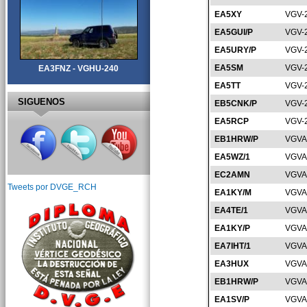
EA5XY
VGV-
EA5GUI/P
VGV-
EA5URY/P
VGV-
EA5SM
VGV-
EA3FNZ - VGHU-240
EA5TT
VGV-
SIGUENOS
EB5CNK/P
VGV-
EA5RCP
VGV-
EB1HRW/P
VGVA
EA5WZ/1
VGVA
EC2AMN
VGVA
Tweets por DVGE_RCH
EA1KY/M
VGVA
EA4TE/1
VGVA
EA1KY/P
VGVA
EA7IHT/1
VGVA
EA3HUX
VGVA
EB1HRW/P
VGVA
EA1SV/P
VGVA