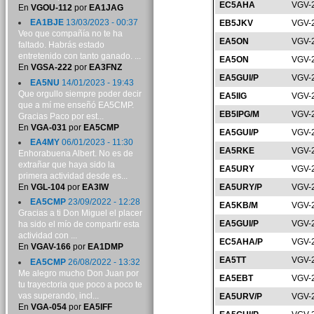
EC5AHA
VGV-
En
VGOU-112
por
EA1JAG
EA1BJE
13/03/2023 - 00:37
EB5JKV
VGV-
Veo que compañía no te ha
EA5ON
VGV-
faltado. Habrás estado
entretenido con tanto ganado. ...
EA5ON
VGV-
En
VGSA-222
por
EA3FNZ
EA5GUI/P
VGV-
EA5NU
14/01/2023 - 19:43
Que orgullo siempre poder decir
EA5IIG
VGV-
que a mí me enseñó EA5CMP.
EB5IPG/M
VGV-
Gracias Paco por est...
En
VGA-031
por
EA5CMP
EA5GUI/P
VGV-
EA4MY
06/01/2023 - 11:30
EA5RKE
VGV-
Enhorabuena Albert. No es de
extrañar que haya sido la
EA5URY
VGV-
primera actividad desde es...
En
VGL-104
por
EA3IW
EA5URY/P
VGV-
EA5CMP
23/09/2022 - 12:28
EA5KB/M
VGV-
Gracias a ti Don Miguel el placer
EA5GUI/P
VGV-
ha sido el mío de compartir esta
actividad con ...
EC5AHA/P
VGV-
En
VGAV-166
por
EA1DMP
EA5TT
VGV-
EA5CMP
26/08/2022 - 13:32
Me alegro mucho Don Juan por
EA5EBT
VGV-
tu trayectoria que poco a poco te
vas superando, incl...
EA5URV/P
VGV-
En
VGA-054
por
EA5IFF