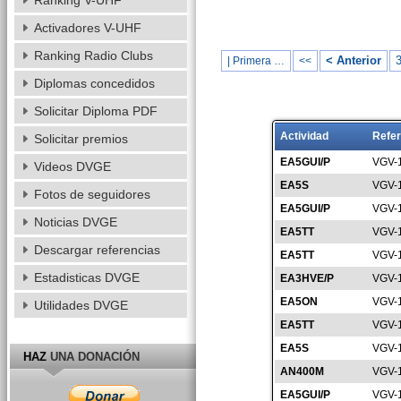
Ranking V-UHF
Activadores V-UHF
Ranking Radio Clubs
< Anterior
| Primera …
<<
Diplomas concedidos
Solicitar Diploma PDF
Actividad
Refer
Solicitar premios
EA5GUI/P
VGV-
Videos DVGE
EA5S
VGV-
Fotos de seguidores
EA5GUI/P
VGV-
Noticias DVGE
EA5TT
VGV-
Descargar referencias
EA5TT
VGV-
Estadisticas DVGE
EA3HVE/P
VGV-
EA5ON
VGV-
Utilidades DVGE
EA5TT
VGV-
EA5S
VGV-
HAZ
UNA DONACIÓN
AN400M
VGV-
EA5GUI/P
VGV-