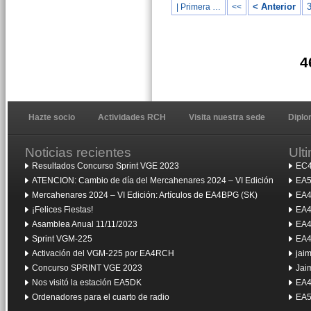
< Anterior
| Primera …
<<
4
Hazte socio
Actividades RCH
Visita nuestra sede
Dipl
Noticias recientes
Ult
Resultados Concurso Sprint VGE 2023
EC4
ATENCION: Cambio de día del Mercahenares 2024 – VI Edición
EA5
Mercahenares 2024 – VI Edición: Artículos de EA4BPG (SK)
EA4
¡Felices Fiestas!
EA4
Asamblea Anual 11/11/2023
EA4
Sprint VGM-225
EA4
Activación del VGM-225 por EA4RCH
jai
Concurso SPRINT VGE 2023
Jai
Nos visitó la estación EA5DK
EA4
Ordenadores para el cuarto de radio
EA5