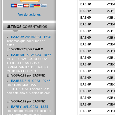
EA3HP
VGB-
EA3HP
VGB-
Ver donaciones
EA3HP
VGB-
EA3HP
VGB-
ULTIMOS
COMENTARIOS
EA3HP
VGB-
EA4ADM
28/05/2024 - 16:31
EA3HP
VGB-
Tenemos que hacer mas de
EA3HP
VGB-
estas....
En
VGGU-173
por
EA4LO
EA3HP
VGB-
EA4BBB
15/12/2023 - 10:56
EA3HP
VGB-
MUY BUENAS. OS DESEO A
TODOS LOS AMIGOS Y
EA3HP
VGB-
SIMPATIZANTES DEL RADIO
EA3HP
VGB-
CLUB UNA FELICES...
En
VGSA-189
por
EA3FNZ
EA3HP
VGB-
EA3BSE
21/11/2023 - 09:45
EA3HP
VGB-
Hola Rafa. MUCHAS
FELICIDADES!!! Espero que te
EA3HP
VGB-
den este año el 'Vértice de oro'
...
EA3HP
VGB-
En
VGSA-189
por
EA3FNZ
EA3HP
VGB-
EA7BY
16/11/2023 - 13:51
Hola amigo Rafael:te felicito por
EA3HP
VGB-