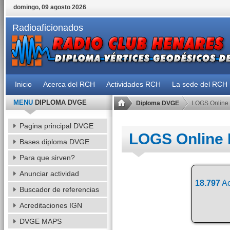
domingo, 09 agosto 2026
Radioaficionados
Inicio
Acerca del RCH
Actividades RCH
La sede del RCH
MENU
DIPLOMA DVGE
Diploma DVGE
LOGS Online
Pagina principal DVGE
LOGS Online
Bases diploma DVGE
Para que sirven?
Anunciar actividad
18.797
Ac
Buscador de referencias
Acreditaciones IGN
DVGE MAPS