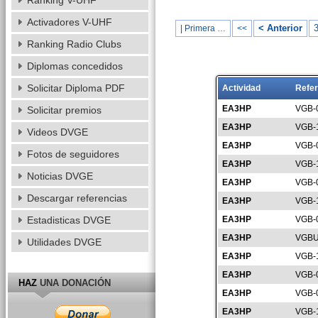
Ranking V-UHF
Activadores V-UHF
< Anterior
| Primera …
<<
Ranking Radio Clubs
Diplomas concedidos
Solicitar Diploma PDF
Actividad
Refer
EA3HP
VGB-
Solicitar premios
EA3HP
VGB-
Videos DVGE
EA3HP
VGB-
Fotos de seguidores
EA3HP
VGB-
Noticias DVGE
EA3HP
VGB-
Descargar referencias
EA3HP
VGB-
Estadisticas DVGE
EA3HP
VGB-
EA3HP
VGBU
Utilidades DVGE
EA3HP
VGB-
EA3HP
VGB-
HAZ
UNA DONACIÓN
EA3HP
VGB-
EA3HP
VGB-