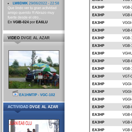
LW8DMK
29/06/2022 - 22:58
EA3HP
VGB-
Que lindo ver tu gran actividad
amigo querido !!! Abrazo muy
EA3HP
VGB-
fuerte desde el otro...
En
VGIB-024
por
EA6LU
EA3HP
VGGI
EA3HP
VGB-
VIDEO
DVGE AL AZAR
EA3HP
VGB-
EA3HP
VGB-
EA3HP
VGHU
EA3HP
VGB-
EA3HP
VGB-
EA3HP
VGT-
EA3HP
VGGI
EA3HP
VGGI
EA1HMT/P - VGC-102
EA3HP
VGGI
ACTIVIDAD
DVGE AL AZAR
EA3HP
VGB-
EA3HP
VGB-
EA3HP
VGB-
EA3HP
VGB-