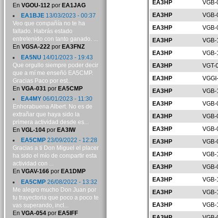
EA3HP
VGB-
En
VGOU-112
por
EA1JAG
EA3HP
VGB-
EA1BJE
13/03/2023 - 00:37
Veo que compañía no te ha
EA3HP
VGB-
faltado. Habrás estado
entretenido con tanto ganado. ...
EA3HP
VGB-
En
VGSA-222
por
EA3FNZ
EA3HP
VGB-
EA5NU
14/01/2023 - 19:43
Que orgullo siempre poder decir
EA3HP
VGT-
que a mí me enseñó EA5CMP.
EA3HP
VGGI
Gracias Paco por est...
En
VGA-031
por
EA5CMP
EA3HP
VGB-
EA4MY
06/01/2023 - 11:30
EA3HP
VGB-
Enhorabuena Albert. No es de
extrañar que haya sido la
EA3HP
VGB-
primera actividad desde es...
EA3HP
VGB-
En
VGL-104
por
EA3IW
EA5CMP
23/09/2022 - 12:28
EA3HP
VGB-
Gracias a ti Don Miguel el placer
EA3HP
VGB-
ha sido el mío de compartir esta
actividad con ...
EA3HP
VGB-
En
VGAV-166
por
EA1DMP
EA3HP
VGB-
EA5CMP
26/08/2022 - 13:32
Me alegro mucho Don Juan por
EA3HP
VGB-
tu trayectoria que poco a poco te
EA3HP
VGB-
vas superando, incl...
En
VGA-054
por
EA5IFF
EA3HP
VGB-