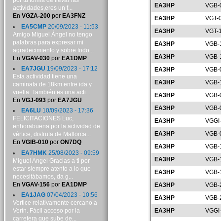
por tu forma de llevar las
EA3HP
VGB-
actividades,eres un f...
En
VGZA-200
por
EA3FNZ
EA3HP
VGT-
EA5CMP
20/09/2023 - 11:53
EA3HP
VGT-
Amigo Miguel Ángel no tengo
palabras para expresar mi
EA3HP
VGB-
agradecimiento y sobre todo...
EA3HP
VGB-
En
VGAV-030
por
EA1DMP
EA7JGU
19/09/2023 - 17:12
EA3HP
VGB-
Esta actividad tiene una
EA3HP
VGB-
caminata de 18km entre ida y
vuelta. También es una acti...
EA3HP
VGB-
En
VGJ-093
por
EA7JGU
EA3HP
VGB-
EA6LU
10/09/2023 - 17:36
FELICITACIONES Luc,
EA3HP
VGGI
enhorabuena por la actividad de
EA3HP
VGB-
vértice, disfruta de Mallorca...
En
VGIB-010
por
ON7DQ
EA3HP
VGB-
EA7HMK
25/08/2023 - 09:59
EA3HP
VGB-
Miguel Angel Gracias a ti por
estar siempre atento a lo que
EA3HP
VGB-
necesitábamos, da g...
En
VGAV-156
por
EA1DMP
EA3HP
VGB-
EA1JAG
07/04/2023 - 10:56
EA3HP
VGB-
Vertice relativamente cercano a
Verín. Fácil acceso por la
EA3HP
VGGI
carretera que sube de...