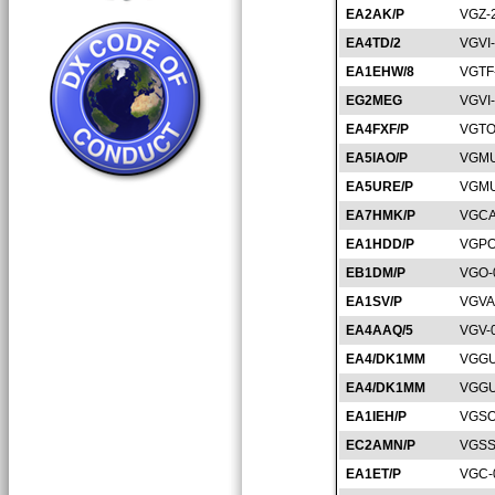
EA2AK/P
VGZ-
EA4TD/2
VGVI
EA1EHW/8
VGTF
EG2MEG
VGVI
EA4FXF/P
VGTO
EA5IAO/P
VGMU
EA5URE/P
VGMU
EA7HMK/P
VGCA
EA1HDD/P
VGPO
EB1DM/P
VGO-
EA1SV/P
VGVA
EA4AAQ/5
VGV-
EA4/DK1MM
VGGU
EA4/DK1MM
VGGU
EA1IEH/P
VGSO
EC2AMN/P
VGSS
EA1ET/P
VGC-