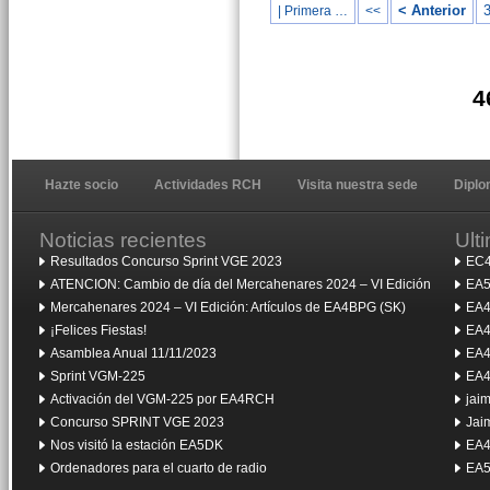
< Anterior
| Primera …
<<
4
Hazte socio
Actividades RCH
Visita nuestra sede
Dipl
Noticias recientes
Ult
Resultados Concurso Sprint VGE 2023
EC4
ATENCION: Cambio de día del Mercahenares 2024 – VI Edición
EA5
Mercahenares 2024 – VI Edición: Artículos de EA4BPG (SK)
EA4
¡Felices Fiestas!
EA4
Asamblea Anual 11/11/2023
EA4
Sprint VGM-225
EA4
Activación del VGM-225 por EA4RCH
jai
Concurso SPRINT VGE 2023
Jai
Nos visitó la estación EA5DK
EA4
Ordenadores para el cuarto de radio
EA5