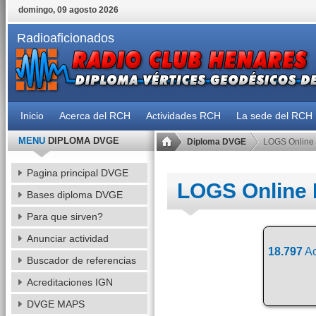
domingo, 09 agosto 2026
Radioaficionados
Inicio
Acerca del RCH
Actividades RCH
La sede del RCH
MENU
DIPLOMA DVGE
Diploma DVGE
LOGS Online
Pagina principal DVGE
LOGS Online
Bases diploma DVGE
Para que sirven?
Anunciar actividad
18.797
Ac
Buscador de referencias
Acreditaciones IGN
DVGE MAPS