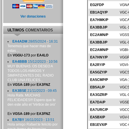
EG2FDP
VGNA
EB1AQY/P
VGC-
Ver donaciones
EA7HMK/P
VGCA
EA3BBJ/P
VGL-
ULTIMOS
COMENTARIOS
EC2AMN/P
VGSS
EA4ADM
28/05/2024 - 16:31
EA3BBJ/P
VGL-
Tenemos que hacer mas de
EC2AMN/P
VGBI
estas....
En
VGGU-173
por
EA4LO
EA7HNY/P
VGGR
EA4BBB
15/12/2023 - 10:56
EA2RY/P
VGVI
MUY BUENAS. OS DESEO A
TODOS LOS AMIGOS Y
EA5GZY/P
VGCS
SIMPATIZANTES DEL RADIO
EA5CMP/P
VGA-
CLUB UNA FELICES...
En
VGSA-189
por
EA3FNZ
EB5AL/P
VGCS
EA3BSE
21/11/2023 - 09:45
EA3GZR/P
VGL-
Hola Rafa. MUCHAS
FELICIDADES!!! Espero que te
EA7DA/P
VGSE
den este año el 'Vértice de oro'
...
EA7URC/P
VGCO
En
VGSA-189
por
EA3FNZ
EA5BX/P
VGV-
EA7BY
16/11/2023 - 13:51
Hola amigo Rafael:te felicito por
EB1EVX/P
VGC-