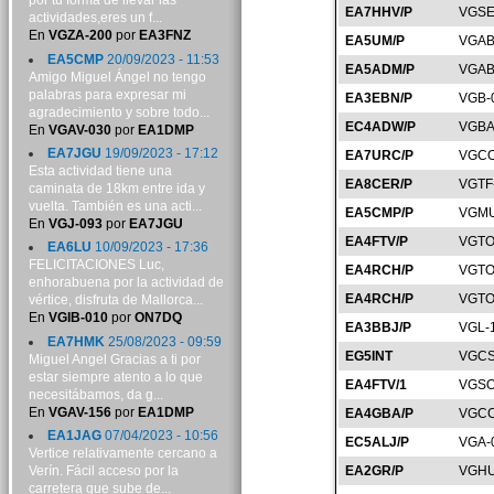
por tu forma de llevar las
EA7HHV/P
VGSE
actividades,eres un f...
En
VGZA-200
por
EA3FNZ
EA5UM/P
VGAB
EA5CMP
20/09/2023 - 11:53
EA5ADM/P
VGAB
Amigo Miguel Ángel no tengo
palabras para expresar mi
EA3EBN/P
VGB-
agradecimiento y sobre todo...
EC4ADW/P
VGBA
En
VGAV-030
por
EA1DMP
EA7JGU
19/09/2023 - 17:12
EA7URC/P
VGCO
Esta actividad tiene una
EA8CER/P
VGTF
caminata de 18km entre ida y
vuelta. También es una acti...
EA5CMP/P
VGMU
En
VGJ-093
por
EA7JGU
EA4FTV/P
VGTO
EA6LU
10/09/2023 - 17:36
FELICITACIONES Luc,
EA4RCH/P
VGTO
enhorabuena por la actividad de
EA4RCH/P
VGTO
vértice, disfruta de Mallorca...
En
VGIB-010
por
ON7DQ
EA3BBJ/P
VGL-
EA7HMK
25/08/2023 - 09:59
EG5INT
VGCS
Miguel Angel Gracias a ti por
estar siempre atento a lo que
EA4FTV/1
VGSO
necesitábamos, da g...
En
VGAV-156
por
EA1DMP
EA4GBA/P
VGCC
EA1JAG
07/04/2023 - 10:56
EC5ALJ/P
VGA-
Vertice relativamente cercano a
Verín. Fácil acceso por la
EA2GR/P
VGHU
carretera que sube de...