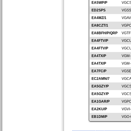
EA5WP/P
VGCS
ED2SPS
VGSS
EA4MZ/1
VGAV
EA8CZT/1
VGPO
EA8BFH/P/QRP
VGTF
EA4FTV/P
VGCU
EA4FTV/P
VGCU
EA4TX/P
VGM-
EA4TX/P
VGM-
EA7FC/P
VGSE
EC2AMN/7
VGCA
EA5GZY/P
VGCS
EA5GZY/P
VGCS
EA1GAR/P
VGPO
EA2KU/P
VGVI
EB1DM/P
VGO-