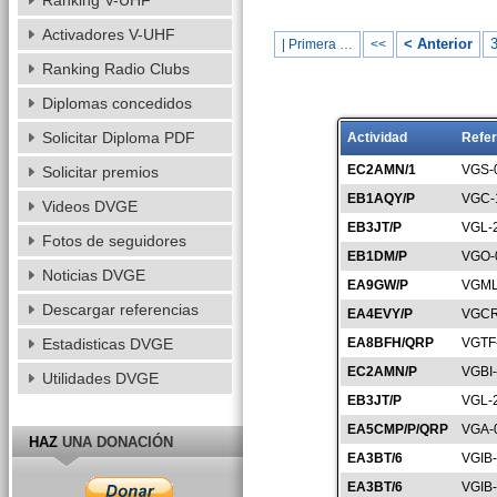
Ranking V-UHF
Activadores V-UHF
< Anterior
| Primera …
<<
Ranking Radio Clubs
Diplomas concedidos
Solicitar Diploma PDF
Actividad
Refer
EC2AMN/1
VGS-
Solicitar premios
EB1AQY/P
VGC-
Videos DVGE
EB3JT/P
VGL-
Fotos de seguidores
EB1DM/P
VGO-
Noticias DVGE
EA9GW/P
VGML
Descargar referencias
EA4EVY/P
VGCR
Estadisticas DVGE
EA8BFH/QRP
VGTF
EC2AMN/P
VGBI
Utilidades DVGE
EB3JT/P
VGL-
EA5CMP/P/QRP
VGA-
HAZ
UNA DONACIÓN
EA3BT/6
VGIB
EA3BT/6
VGIB