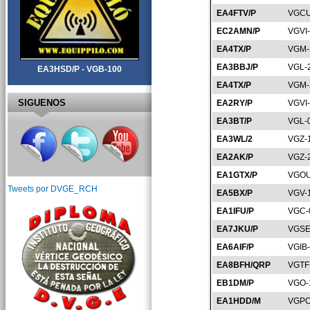
EA4FTV/P
VGCU
EC2AMN/P
VGVI
EA4TX/P
VGM-
EA3BBJ/P
VGL-
EA3HSD/P - VGB-100
EA4TX/P
VGM-
SIGUENOS
EA2RY/P
VGVI
EA3BT/P
VGL-
EA3WL/2
VGZ-
EA2AK/P
VGZ-
EA1GTX/P
VGOU
Tweets por DVGE_RCH
EA5BX/P
VGV-
EA1IFU/P
VGC-
EA7JKU/P
VGSE
EA6AIF/P
VGIB
EA8BFH/QRP
VGTF
EB1DM/P
VGO-
EA1HDD/M
VGPO