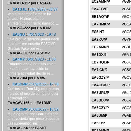
EC2AMN/P
VGBI
En
VGOU-112
por
EA1JAG
EA4FTV/1
VGSO
EA1BJE
13/03/2023 - 00:37
Veo que compañía no te ha
EB1AQY/P
VGC-
faltado. Habrás estado
entretenido con tanto ganado. ...
EA7HMK/P
VGCA
En
VGSA-222
por
EA3FNZ
EG5INT
VGCS
EA5NU
14/01/2023 - 19:43
Que orgullo siempre poder decir
EA2KU/P
VGVI
que a mí me enseñó EA5CMP.
EC2AMN/1
VGBU
Gracias Paco por est...
En
VGA-031
por
EA5CMP
EA1DX/5
VGA-
EA4MY
06/01/2023 - 11:30
EB7HQE/P
VGJ-
Enhorabuena Albert. No es de
extrañar que haya sido la
EA7ICN/2
VGSS
primera actividad desde es...
EA5GZY/P
VGCS
En
VGL-104
por
EA3IW
EA5CMP
23/09/2022 - 12:28
EA4GBA/P
VGCC
Gracias a ti Don Miguel el placer
EA3URL/P
VGL-
ha sido el mío de compartir esta
actividad con ...
EA3BBJ/P
VGL-
En
VGAV-166
por
EA1DMP
EA5GZY/P
VGCS
EA5CMP
26/08/2022 - 13:32
Me alegro mucho Don Juan por
EA5UM/P
VGAB
tu trayectoria que poco a poco te
EA5EI/P
VGAB
vas superando, incl...
En
VGA-054
por
EA5IFF
EC2AMN/1
VGZA