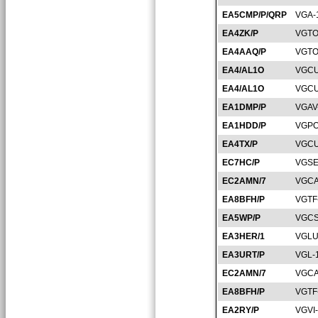
EA5CMP/P/QRP
VGA-
EA4ZK/P
VGTO
EA4AAQ/P
VGTO
EA4/AL1O
VGCU
EA4/AL1O
VGCU
EA1DMP/P
VGAV
EA1HDD/P
VGPO
EA4TX/P
VGCU
EC7HC/P
VGSE
EC2AMN/7
VGCA
EA8BFH/P
VGTF
EA5WP/P
VGCS
EA3HER/1
VGLU
EA3URT/P
VGL-
EC2AMN/7
VGCA
EA8BFH/P
VGTF
EA2RY/P
VGVI