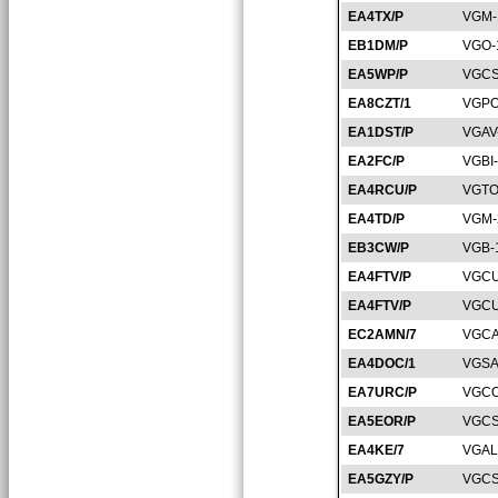
EA4TX/P
VGM-
EB1DM/P
VGO-
EA5WP/P
VGCS
EA8CZT/1
VGPO
EA1DST/P
VGAV
EA2FC/P
VGBI
EA4RCU/P
VGTO
EA4TD/P
VGM-
EB3CW/P
VGB-
EA4FTV/P
VGCU
EA4FTV/P
VGCU
EC2AMN/7
VGCA
EA4DOC/1
VGSA
EA7URC/P
VGCO
EA5EOR/P
VGCS
EA4KE/7
VGAL
EA5GZY/P
VGCS