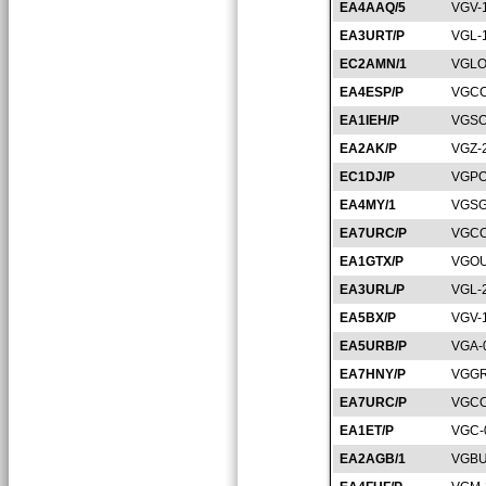
EA4AAQ/5
VGV-
EA3URT/P
VGL-
EC2AMN/1
VGLO
EA4ESP/P
VGCC
EA1IEH/P
VGSO
EA2AK/P
VGZ-
EC1DJ/P
VGPO
EA4MY/1
VGSG
EA7URC/P
VGCO
EA1GTX/P
VGOU
EA3URL/P
VGL-
EA5BX/P
VGV-
EA5URB/P
VGA-
EA7HNY/P
VGGR
EA7URC/P
VGCO
EA1ET/P
VGC-
EA2AGB/1
VGBU