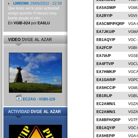
LW8DMK
29/06/2022 - 22:58
EA5ADM/P
VGMU
Que lindo ver tu gran actividad
amigo querido !!! Abrazo muy
EA2RY/P
VGVI
fuerte desde el otro...
En
VGIB-024
por
EA6LU
EA5CMP/P/QRP
VGA-
EA7JKU/P
VGMA
VIDEO
DVGE AL AZAR
EB1AQY/P
VGC-
EA2FC/P
VGBI
EA7IA/P
VGSE
EA4FTV/P
VGCU
EA7HMK/P
VGCA
EA1GAR/P
VGPO
EA5HCC/P
VGMU
EB1RL/P
VGBU
EC2AG - VGBI-119
EC2AMN/1
VGZA
ACTIVIDAD
DVGE AL AZAR
EC2AMN/1
VGZA
EA8BFH/QRP
VGTF
EB1AQY/P
VGC-
EA5HEP/P
VGA-