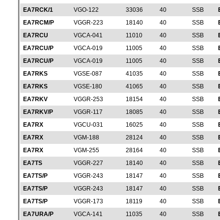
EA7RCK/1
VGO-122
33036
40
SSB
EA7RCM/P
VGGR-223
18140
40
SSB
EA7RCU
VGCA-041
11010
40
SSB
EA7RCU/P
VGCA-019
11005
40
SSB
EA7RCU/P
VGCA-019
11005
40
SSB
EA7RKS
VGSE-087
41035
40
SSB
EA7RKS
VGSE-180
41065
40
SSB
EA7RKV
VGGR-253
18154
40
SSB
EA7RKV/P
VGGR-117
18085
40
SSB
EA7RX
VGCU-031
16025
40
SSB
EA7RX
VGM-188
28124
40
SSB
EA7RX
VGM-255
28164
40
SSB
EA7TS
VGGR-227
18140
40
SSB
EA7TS/P
VGGR-243
18147
40
SSB
EA7TS/P
VGGR-243
18147
40
SSB
EA7TS/P
VGGR-173
18119
40
SSB
EA7URA/P
VGCA-141
11035
40
SSB