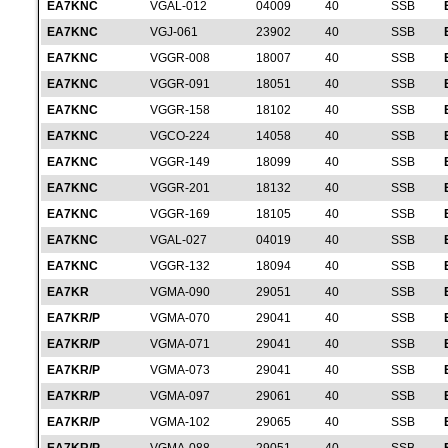
EA7KNC
VGAL-012
04009
40
SSB
EA7KNC
VGJ-061
23902
40
SSB
EA7KNC
VGGR-008
18007
40
SSB
EA7KNC
VGGR-091
18051
40
SSB
EA7KNC
VGGR-158
18102
40
SSB
EA7KNC
VGCO-224
14058
40
SSB
EA7KNC
VGGR-149
18099
40
SSB
EA7KNC
VGGR-201
18132
40
SSB
EA7KNC
VGGR-169
18105
40
SSB
EA7KNC
VGAL-027
04019
40
SSB
EA7KNC
VGGR-132
18094
40
SSB
EA7KR
VGMA-090
29051
40
SSB
EA7KR/P
VGMA-070
29041
40
SSB
EA7KR/P
VGMA-071
29041
40
SSB
EA7KR/P
VGMA-073
29041
40
SSB
EA7KR/P
VGMA-097
29061
40
SSB
EA7KR/P
VGMA-102
29065
40
SSB