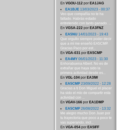
En
VGOU-112
por
EA1JAG
EA1BJE
13/03/2023 - 00:37
Veo que compañía no te ha
faltado. Habrás estado
entretenido con tanto ganado. ...
En
VGSA-222
por
EA3FNZ
EA5NU
14/01/2023 - 19:43
Que orgullo siempre poder decir
que a mí me enseñó EA5CMP.
Gracias Paco por est...
En
VGA-031
por
EA5CMP
EA4MY
06/01/2023 - 11:30
Enhorabuena Albert. No es de
extrañar que haya sido la
primera actividad desde es...
En
VGL-104
por
EA3IW
EA5CMP
23/09/2022 - 12:28
Gracias a ti Don Miguel el placer
ha sido el mío de compartir esta
actividad con ...
En
VGAV-166
por
EA1DMP
EA5CMP
26/08/2022 - 13:32
Me alegro mucho Don Juan por
tu trayectoria que poco a poco te
vas superando, incl...
En
VGA-054
por
EA5IFF