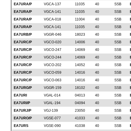
EA7URA/P
VGCA-137
11035
40
SSB
EA7URA/P
VGCA-141
11035
40
SSB
EA7URA/P
VGCA-018
11004
40
SSB
EA7URA/P
VGCA-141
11035
40
SSB
EA7URB/P
VGGR-046
18023
40
SSB
EA7URC/P
VGCO-020
14006
40
SSB
EA7URC/P
VGCO-247
14069
40
SSB
EA7URC/P
VGCO-244
14069
40
SSB
EA7URC/P
VGCO-202
14052
40
SSB
EA7URC/P
VGCO-059
14016
40
SSB
EA7URC/P
VGCO-063
14016
40
SSB
EA7URG/P
VGGR-159
18102
40
SSB
EA7URI
VGAL-014
04013
40
SSB
EA7URI/P
VGAL-194
04094
40
SSB
EA7URJ/P
VGJ-139
23050
40
SSB
EA7URO/P
VGSE-077
41033
40
SSB
EA7URS
VGSE-090
41038
40
SSB