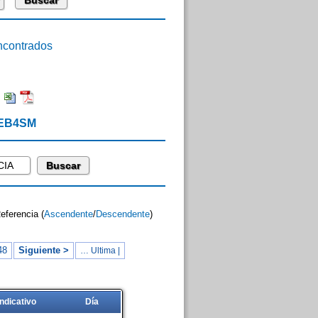
contrados
:
 EB4SM
Referencia (
Ascendente
/
Descendente
)
48
Siguiente >
… Ultima |
Indicativo
Día