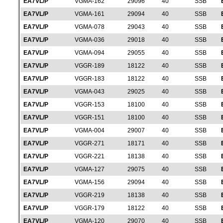
EA7VL/P
VGMA-162
29096
40
SSB
EA7VL/P
VGMA-161
29094
40
SSB
EA7VL/P
VGMA-078
29043
40
SSB
EA7VL/P
VGMA-036
29018
40
SSB
EA7VL/P
VGMA-094
29055
40
SSB
EA7VL/P
VGGR-189
18122
40
SSB
EA7VL/P
VGGR-183
18122
40
SSB
EA7VL/P
VGMA-043
29025
40
SSB
EA7VL/P
VGGR-153
18100
40
SSB
EA7VL/P
VGGR-151
18100
40
SSB
EA7VL/P
VGMA-004
29007
40
SSB
EA7VL/P
VGGR-271
18171
40
SSB
EA7VL/P
VGGR-221
18138
40
SSB
EA7VL/P
VGMA-127
29075
40
SSB
EA7VL/P
VGMA-156
29094
40
SSB
EA7VL/P
VGGR-219
18138
40
SSB
EA7VL/P
VGGR-179
18122
40
SSB
EA7VL/P
VGMA-120
29070
40
SSB