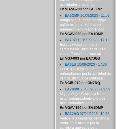
por tu forma de llevar las
actividades,eres un f...
En
VGZA-200
por
EA3FNZ
EA5CMP
20/09/2023 - 11:53
Amigo Miguel Ángel no tengo
palabras para expresar mi
agradecimiento y sobre todo...
En
VGAV-030
por
EA1DMP
EA7JGU
19/09/2023 - 17:12
Esta actividad tiene una
caminata de 18km entre ida y
vuelta. También es una acti...
En
VGJ-093
por
EA7JGU
EA6LU
10/09/2023 - 17:36
FELICITACIONES Luc,
enhorabuena por la actividad de
vértice, disfruta de Mallorca...
En
VGIB-010
por
ON7DQ
EA7HMK
25/08/2023 - 09:59
Miguel Angel Gracias a ti por
estar siempre atento a lo que
necesitábamos, da g...
En
VGAV-156
por
EA1DMP
EA1JAG
07/04/2023 - 10:56
Vertice relativamente cercano a
Verín. Fácil acceso por la
carretera que sube de...