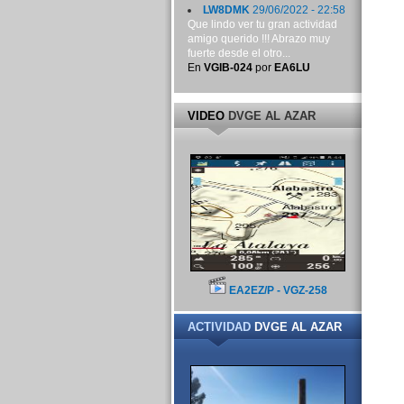
LW8DMK
29/06/2022 - 22:58
Que lindo ver tu gran actividad
amigo querido !!! Abrazo muy
fuerte desde el otro...
En
VGIB-024
por
EA6LU
VIDEO
DVGE AL AZAR
EA2EZ/P - VGZ-258
ACTIVIDAD
DVGE AL AZAR