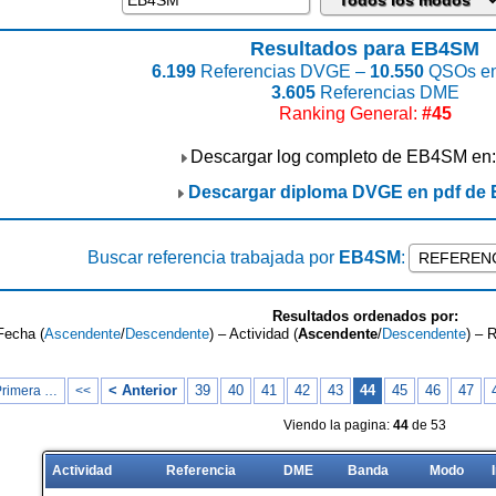
Resultados para EB4SM
6.199
Referencias DVGE –
10.550
QSOs en
3.605
Referencias DME
Ranking General:
#45
Descargar log completo de EB4SM en
Descargar diploma DVGE en pdf de
Buscar referencia trabajada por
EB4SM
:
Resultados ordenados por:
Fecha (
Ascendente
/
Descendente
) – Actividad (
Ascendente
/
Descendente
) – 
< Anterior
39
40
41
42
43
44
45
46
47
Primera …
<<
Viendo la pagina:
44
de 53
Actividad
Referencia
DME
Banda
Modo