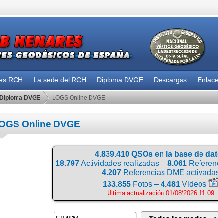
des RCH
La sede del RCH
Diploma DVGE
Descargas
Enlac
Diploma DVGE
LOGS Online DVGE
OGS Online DVGE
4.839.410 QSOs en la base de da
18.797
Actividades realizadas –
8.061
Referenc
4.207
Referencias DME activada
133.855
Fotos –
4.481
Videos
Última actualización 01/08/2026 11:09