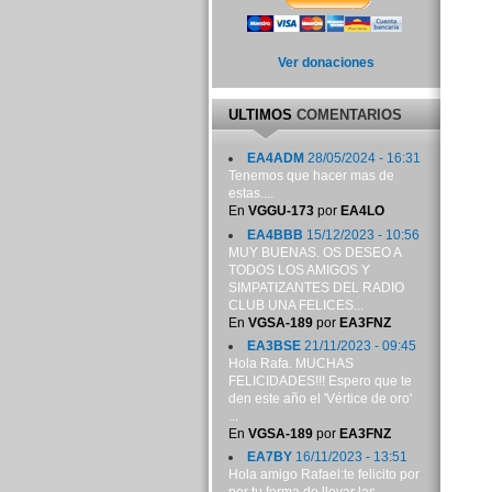
Ver donaciones
ULTIMOS
COMENTARIOS
EA4ADM
28/05/2024 - 16:31
Tenemos que hacer mas de
estas....
En
VGGU-173
por
EA4LO
EA4BBB
15/12/2023 - 10:56
MUY BUENAS. OS DESEO A
TODOS LOS AMIGOS Y
SIMPATIZANTES DEL RADIO
CLUB UNA FELICES...
En
VGSA-189
por
EA3FNZ
EA3BSE
21/11/2023 - 09:45
Hola Rafa. MUCHAS
FELICIDADES!!! Espero que te
den este año el 'Vértice de oro'
...
En
VGSA-189
por
EA3FNZ
EA7BY
16/11/2023 - 13:51
Hola amigo Rafael:te felicito por