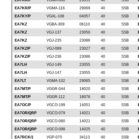
EA7KR/P
VGMA-088
29051
40
SSB
EA7KR/P
VGMA-116
29069
40
SSB
EA7KY/P
VGAL-108
04057
40
SSB
EA7KZ
VGBA-309
06110
40
SSB
EA7KZ
VGJ-137
23050
40
SSB
EA7KZ
VGJ-235
23086
40
SSB
EA7KZ/P
VGJ-089
23027
40
SSB
EA7KZ/P
VGJ-236
23086
40
SSB
EA7LH
VGJ-149
23055
40
SSB
EA7LH
VGJ-147
23055
40
SSB
EA7LT
VGMA-102
29065
40
SSB
EA7MT/P
VGGR-044
18020
40
SSB
EA7MT/P
VGGR-112
18076
40
SSB
EA7OC/P
VGCO-199
14051
40
SSB
EA7OR/QRP
VGCO-079
14021
40
SSB
EA7OR/QRP
VGCO-080
14021
40
SSB
EA7OR/QRP
VGCO-098
14025
40
SSB
EA7RCK/1
VGP-075
34113
40
SSB