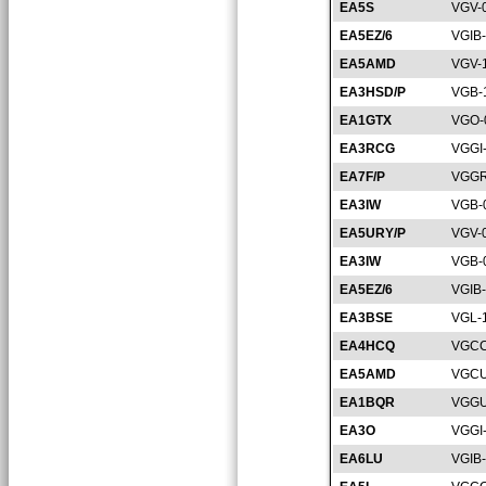
EA5S
VGV-
EA5EZ/6
VGIB
EA5AMD
VGV-
EA3HSD/P
VGB-
EA1GTX
VGO-
EA3RCG
VGGI
EA7F/P
VGGR
EA3IW
VGB-
EA5URY/P
VGV-
EA3IW
VGB-
EA5EZ/6
VGIB
EA3BSE
VGL-
EA4HCQ
VGCC
EA5AMD
VGCU
EA1BQR
VGGU
EA3O
VGGI
EA6LU
VGIB