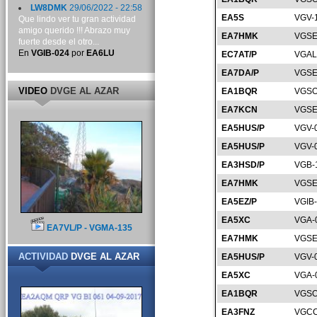
LW8DMK
29/06/2022 - 22:58
EA5S
VGV-
Que lindo ver tu gran actividad
amigo querido !!! Abrazo muy
EA7HMK
VGSE
fuerte desde el otro...
En
VGIB-024
por
EA6LU
EC7AT/P
VGAL
EA7DA/P
VGSE
VIDEO
DVGE AL AZAR
EA1BQR
VGSO
EA7KCN
VGSE
EA5HUS/P
VGV-
EA5HUS/P
VGV-
EA3HSD/P
VGB-
EA7HMK
VGSE
EA5EZ/P
VGIB
EA5XC
VGA-
EA7VL/P - VGMA-135
EA7HMK
VGSE
ACTIVIDAD
DVGE AL AZAR
EA5HUS/P
VGV-
EA5XC
VGA-
EA1BQR
VGSO
EA3FNZ
VGCC