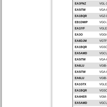
EA3FNZ
VGL-
EA5ITW
VGA-
EA1BQR
VGZ-
EB1DM/P
VGO-
EA1IYF
VGLE
EA3O
VGGI
EA8DJM
VGTF
EA1BQR
VGSO
EA5AMD
VGCU
EA5ITW
VGA-
EA6LU
VGIB
EA5ITW
VGA-
EA6LU
VGIB
EA1GTX
VGLE
EA1BQR
VGSO
EA4HER
VGM-
EA5AMD
VGCU