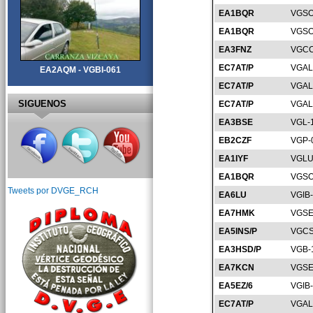
EA1BQR
VGSO
EA1BQR
VGSO
EA3FNZ
VGCC
EC7AT/P
VGAL
EA2AQM - VGBI-061
EC7AT/P
VGAL
SIGUENOS
EC7AT/P
VGAL
EA3BSE
VGL-
EB2CZF
VGP-
EA1IYF
VGLU
EA1BQR
VGSO
Tweets por DVGE_RCH
EA6LU
VGIB
EA7HMK
VGSE
EA5INS/P
VGCS
EA3HSD/P
VGB-
EA7KCN
VGSE
EA5EZ/6
VGIB
EC7AT/P
VGAL