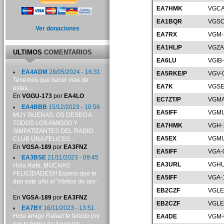
EA7HMK
VGCA
EA1BQR
VGSO
Ver donaciones
EA7RX
VGM-
EA1HL/P
VGZA
ULTIMOS
COMENTARIOS
EA6LU
VGIB
EA4ADM
28/05/2024 - 16:31
EA5RKE/P
VGV-
Tenemos que hacer mas de
EA7K
VGSE
estas....
En
VGGU-173
por
EA4LO
EC7ZT/P
VGMA
EA4BBB
15/12/2023 - 10:56
EA5IFF
VGMU
MUY BUENAS. OS DESEO A
TODOS LOS AMIGOS Y
EA7HMK
VGH-
SIMPATIZANTES DEL RADIO
EA5EX
VGMU
CLUB UNA FELICES...
En
VGSA-189
por
EA3FNZ
EA5IFF
VGA-
EA3BSE
21/11/2023 - 09:45
EA3URL
VGHU
Hola Rafa. MUCHAS
FELICIDADES!!! Espero que te
EA5IFF
VGA-
den este año el 'Vértice de oro'
...
EB2CZF
VGLE
En
VGSA-189
por
EA3FNZ
EB2CZF
VGLE
EA7BY
16/11/2023 - 13:51
Hola amigo Rafael:te felicito por
EA4DE
VGM-