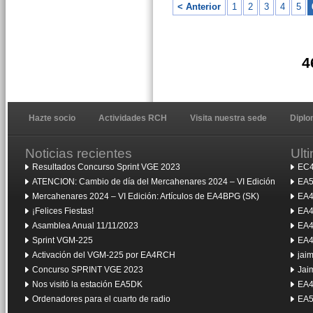
< Anterior
1
2
3
4
5
4
Hazte socio
Actividades RCH
Visita nuestra sede
Dipl
Noticias recientes
Ult
Resultados Concurso Sprint VGE 2023
EC4
ATENCION: Cambio de día del Mercahenares 2024 – VI Edición
EA5
Mercahenares 2024 – VI Edición: Artículos de EA4BPG (SK)
EA4
¡Felices Fiestas!
EA4
Asamblea Anual 11/11/2023
EA4
Sprint VGM-225
EA4
Activación del VGM-225 por EA4RCH
jai
Concurso SPRINT VGE 2023
Jai
Nos visitó la estación EA5DK
EA4
Ordenadores para el cuarto de radio
EA5