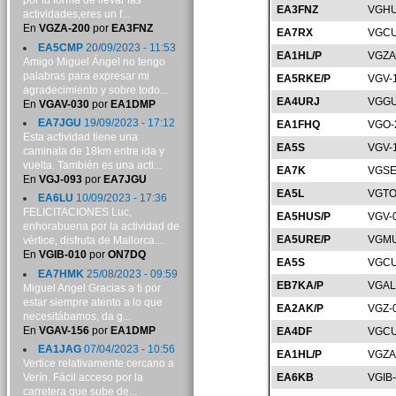
por tu forma de llevar las
EA3FNZ
VGHU
actividades,eres un f...
En
VGZA-200
por
EA3FNZ
EA7RX
VGCU
EA5CMP
20/09/2023 - 11:53
EA1HL/P
VGZA
Amigo Miguel Ángel no tengo
palabras para expresar mi
EA5RKE/P
VGV-
agradecimiento y sobre todo...
EA4URJ
VGGU
En
VGAV-030
por
EA1DMP
EA7JGU
19/09/2023 - 17:12
EA1FHQ
VGO-
Esta actividad tiene una
EA5S
VGV-
caminata de 18km entre ida y
vuelta. También es una acti...
EA7K
VGSE
En
VGJ-093
por
EA7JGU
EA5L
VGTO
EA6LU
10/09/2023 - 17:36
FELICITACIONES Luc,
EA5HUS/P
VGV-
enhorabuena por la actividad de
EA5URE/P
VGMU
vértice, disfruta de Mallorca...
En
VGIB-010
por
ON7DQ
EA5S
VGCU
EA7HMK
25/08/2023 - 09:59
EB7KA/P
VGAL
Miguel Angel Gracias a ti por
estar siempre atento a lo que
EA2AK/P
VGZ-
necesitábamos, da g...
En
VGAV-156
por
EA1DMP
EA4DF
VGCU
EA1JAG
07/04/2023 - 10:56
EA1HL/P
VGZA
Vertice relativamente cercano a
Verín. Fácil acceso por la
EA6KB
VGIB
carretera que sube de...