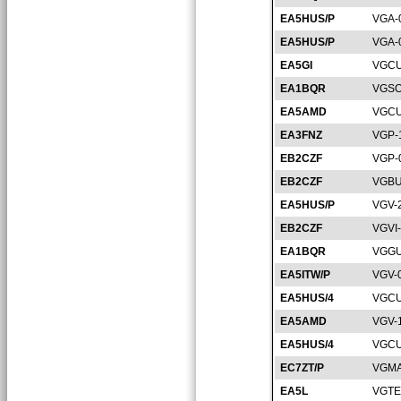
EA5HUS/P
VGA-
EA5HUS/P
VGA-
EA5GI
VGCU
EA1BQR
VGSO
EA5AMD
VGCU
EA3FNZ
VGP-
EB2CZF
VGP-
EB2CZF
VGBU
EA5HUS/P
VGV-
EB2CZF
VGVI
EA1BQR
VGGU
EA5ITW/P
VGV-
EA5HUS/4
VGCU
EA5AMD
VGV-
EA5HUS/4
VGCU
EC7ZT/P
VGMA
EA5L
VGTE