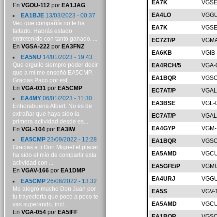
EA7K
VGSE
En
VGOU-112
por
EA1JAG
EA4LO
VGGU
EA1BJE
13/03/2023 - 00:37
Veo que compañía no te ha
EA7K
VGSE
faltado. Habrás estado
entretenido con tanto ganado. ...
EC7ZT/P
VGMA
En
VGSA-222
por
EA3FNZ
EA6KB
VGIB
EA5NU
14/01/2023 - 19:43
Que orgullo siempre poder decir
EA4RCH/5
VGA-
que a mí me enseñó EA5CMP.
EA1BQR
VGSO
Gracias Paco por est...
En
VGA-031
por
EA5CMP
EC7AT/P
VGAL
EA4MY
06/01/2023 - 11:30
EA3BSE
VGL-
Enhorabuena Albert. No es de
extrañar que haya sido la
EC7AT/P
VGAL
primera actividad desde es...
EA4GYP
VGM-
En
VGL-104
por
EA3IW
EA5CMP
23/09/2022 - 12:28
EA1BQR
VGSO
Gracias a ti Don Miguel el placer
EA5AMD
VGCU
ha sido el mío de compartir esta
actividad con ...
EA5GFE/P
VGMU
En
VGAV-166
por
EA1DMP
EA4URJ
VGGU
EA5CMP
26/08/2022 - 13:32
Me alegro mucho Don Juan por
EA5S
VGV-
tu trayectoria que poco a poco te
EA5AMD
VGCU
vas superando, incl...
En
VGA-054
por
EA5IFF
EA1BQR
VGSO