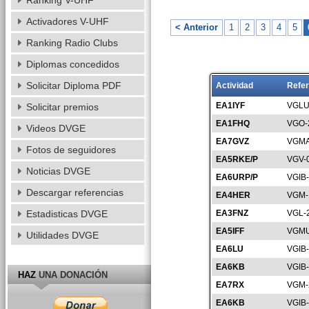
Ranking V-UHF
Activadores V-UHF
< Anterior
1
2
3
4
5
Ranking Radio Clubs
Diplomas concedidos
Solicitar Diploma PDF
Actividad
Refer
EA1IYF
VGLU
Solicitar premios
EA1FHQ
VGO-
Videos DVGE
EA7GVZ
VGMA
Fotos de seguidores
EA5RKE/P
VGV-
Noticias DVGE
EA6URP/P
VGIB
Descargar referencias
EA4HER
VGM-
Estadisticas DVGE
EA3FNZ
VGL-
EA5IFF
VGMU
Utilidades DVGE
EA6LU
VGIB
EA6KB
VGIB
HAZ
UNA DONACIÓN
EA7RX
VGM-
EA6KB
VGIB