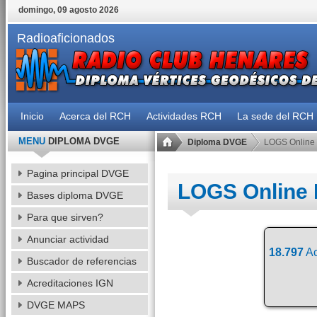
domingo, 09 agosto 2026
Radioaficionados
Inicio
Acerca del RCH
Actividades RCH
La sede del RCH
MENU
DIPLOMA DVGE
Diploma DVGE
LOGS Online
Pagina principal DVGE
LOGS Online
Bases diploma DVGE
Para que sirven?
Anunciar actividad
18.797
Ac
Buscador de referencias
Acreditaciones IGN
DVGE MAPS