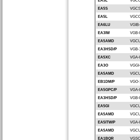
EA5L
VGCC
EA5S
VGCS
EA5L
VGCC
EA6LU
VGIB
EA3IW
VGB-
EA5AMD
VGCU
EA3HSD/P
VGB-
EA5XC
VGA-
EA3O
VGGI
EA5AMD
VGCU
EB1DM/P
VGO-
EA5GPC/P
VGA-
EA3HSD/P
VGB-
EA5GI
VGCU
EA5AMD
VGCU
EA5ITW/P
VGA-
EA5AMD
VGCU
EA1BQR
VGSO