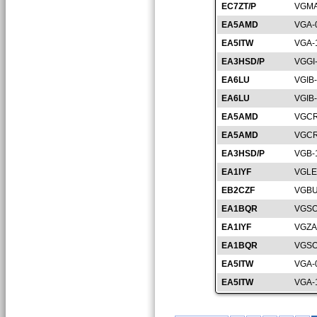
EC7ZT/P
VGMA
EA5AMD
VGA-
EA5ITW
VGA-
EA3HSD/P
VGGI
EA6LU
VGIB
EA6LU
VGIB
EA5AMD
VGCR
EA5AMD
VGCR
EA3HSD/P
VGB-
EA1IYF
VGLE
EB2CZF
VGBU
EA1BQR
VGSO
EA1IYF
VGZA
EA1BQR
VGSO
EA5ITW
VGA-
EA5ITW
VGA-