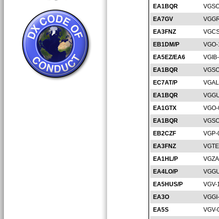
EA1BQR
VGSO
EA7GV
VGGR
EA3FNZ
VGCS
EB1DM/P
VGO-
EA5EZ/EA6
VGIB
EA1BQR
VGSO
EC7AT/P
VGAL
EA1BQR
VGGU
EA1GTX
VGO-
EA1BQR
VGSO
EB2CZF
VGP-
EA3FNZ
VGTE
EA1HL/P
VGZA
EA4LO/P
VGGU
EA5HUS/P
VGV-
EA3O
VGGI
EA5S
VGV-