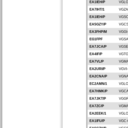
EA1IEH/P
VGLO
EA7IHT/1
VGZA
EA1IEH/P
VGSO
EA5GZY/P
VGCS
EA3FHP/M
VGGI
EG1FPF
VGSA
EA7JCA/P
VGSE
EA4IF/P
VGTO
EA7VL/P
VGMA
EA2URI/P
VGVI
EA2CNA/P
VGNA
EC2AMN/1
VGLO
EA7HMK/P
VGCA
EA7JKT/P
VGGR
EA7ZC/P
VGMA
EA2EEK/1
VGLO
EA1IFU/P
VGC-