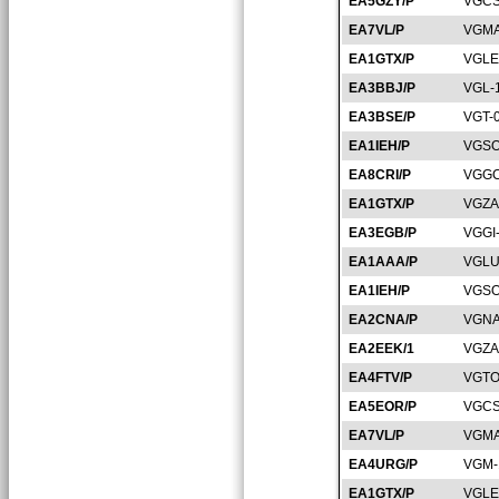
EA5GZY/P
VGCS
EA7VL/P
VGMA
EA1GTX/P
VGLE
EA3BBJ/P
VGL-
EA3BSE/P
VGT-
EA1IEH/P
VGSO
EA8CRI/P
VGGC
EA1GTX/P
VGZA
EA3EGB/P
VGGI
EA1AAA/P
VGLU
EA1IEH/P
VGSO
EA2CNA/P
VGNA
EA2EEK/1
VGZA
EA4FTV/P
VGTO
EA5EOR/P
VGCS
EA7VL/P
VGMA
EA4URG/P
VGM-
EA1GTX/P
VGLE