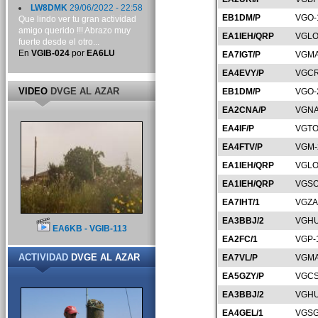
LW8DMK
29/06/2022 - 22:58
EB1DM/P
VGO-
Que lindo ver tu gran actividad
amigo querido !!! Abrazo muy
EA1IEH/QRP
VGLO
fuerte desde el otro...
En
VGIB-024
por
EA6LU
EA7IGT/P
VGMA
EA4EVY/P
VGCR
VIDEO
DVGE AL AZAR
EB1DM/P
VGO-
EA2CNA/P
VGNA
EA4IF/P
VGTO
EA4FTV/P
VGM-
EA1IEH/QRP
VGLO
EA1IEH/QRP
VGSO
EA7IHT/1
VGZA
EA3BBJ/2
VGHU
EA6KB - VGIB-113
EA2FC/1
VGP-
ACTIVIDAD
DVGE AL AZAR
EA7VL/P
VGMA
EA5GZY/P
VGCS
EA3BBJ/2
VGHU
EA4GEL/1
VGSG