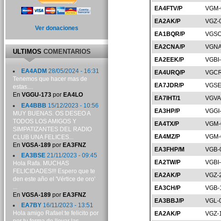
EA4FTV/P
VGM-
EA2AK/P
VGZ-
Ver donaciones
EA1BQR/P
VGSO
EA2CNA/P
VGNA
ULTIMOS
COMENTARIOS
EA2EEK/P
VGBI
EA4ADM
28/05/2024 - 16:31
EA4URQ/P
VGCR
Tenemos que hacer mas de
EA7JDR/P
VGSE
estas....
En
VGGU-173
por
EA4LO
EA7IHT/1
VGVA
EA4BBB
15/12/2023 - 10:56
EA3HP/P
VGGI
MUY BUENAS. OS DESEO A
TODOS LOS AMIGOS Y
EA4TX/P
VGM-
SIMPATIZANTES DEL RADIO
EA4MZ/P
VGM-
CLUB UNA FELICES...
En
VGSA-189
por
EA3FNZ
EA3FHP/M
VGB-
EA3BSE
21/11/2023 - 09:45
EA2TW/P
VGBI
Hola Rafa. MUCHAS
FELICIDADES!!! Espero que te
EA2AK/P
VGZ-
den este año el 'Vértice de oro'
...
EA3CH/P
VGB-
En
VGSA-189
por
EA3FNZ
EA3BBJ/P
VGL-
EA7BY
16/11/2023 - 13:51
Hola amigo Rafael:te felicito por
EA2AK/P
VGZ-