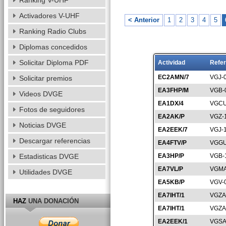
Ranking V-UHF
Activadores V-UHF
< Anterior
1
2
3
4
5
Ranking Radio Clubs
Diplomas concedidos
Solicitar Diploma PDF
Actividad
Refer
EC2AMN/7
VGJ-
Solicitar premios
EA3FHP/M
VGB-
Videos DVGE
EA1DX/4
VGCU
Fotos de seguidores
EA2AK/P
VGZ-
Noticias DVGE
EA2EEK/7
VGJ-
Descargar referencias
EA4FTV/P
VGGU
Estadisticas DVGE
EA3HP/P
VGB-
EA7VL/P
VGMA
Utilidades DVGE
EA5KB/P
VGV-
EA7IHT/1
VGZA
HAZ
UNA DONACIÓN
EA7IHT/1
VGZA
EA2EEK/1
VGSA