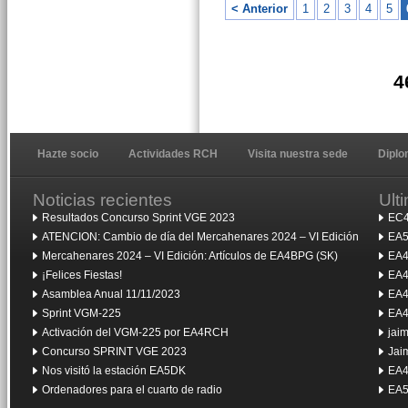
< Anterior
1
2
3
4
5
4
Hazte socio
Actividades RCH
Visita nuestra sede
Dipl
Noticias recientes
Ult
Resultados Concurso Sprint VGE 2023
EC4
ATENCION: Cambio de día del Mercahenares 2024 – VI Edición
EA5
Mercahenares 2024 – VI Edición: Artículos de EA4BPG (SK)
EA4
¡Felices Fiestas!
EA4
Asamblea Anual 11/11/2023
EA4
Sprint VGM-225
EA4
Activación del VGM-225 por EA4RCH
jai
Concurso SPRINT VGE 2023
Jai
Nos visitó la estación EA5DK
EA4
Ordenadores para el cuarto de radio
EA5