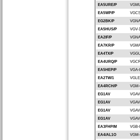
EA5URE/P
VGMU
EA5WP/P
VGCS
EG2BK/P
VGNA
EA5HUS/P
VGV-
EA2IF/P
VGNA
EA7KR/P
VGMA
EA4TX/P
VGGU
EA4URQ/P
VGCR
EA5HEP/P
VGA-
EA2TW/1
VGLE
EA4RCH/P
VGM-
EG1AV
VGAV
EG1AV
VGAV
EG1AV
VGAV
EG1AV
VGAV
EA3FHP/M
VGB-
EA4/AL1O
VGM-