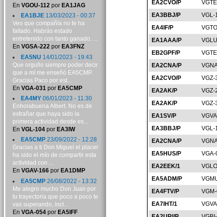
EA2CVO/P
VGTE
En
VGOU-112
por
EA1JAG
EA3BBJ/P
VGL-
EA1BJE
13/03/2023 - 00:37
Veo que compañía no te ha
EA4IF/P
VGTO
faltado. Habrás estado
entretenido con tanto ganado. ...
EA1AAA/P
VGLU
En
VGSA-222
por
EA3FNZ
EB2GPF/P
VGTE
EA5NU
14/01/2023 - 19:43
Que orgullo siempre poder decir
EA2CNA/P
VGNA
que a mí me enseñó EA5CMP.
EA2CVO/P
VGZ-
Gracias Paco por est...
En
VGA-031
por
EA5CMP
EA2AK/P
VGZ-
EA4MY
06/01/2023 - 11:30
EA2AK/P
VGZ-
Enhorabuena Albert. No es de
extrañar que haya sido la
EA1SV/P
VGVA
primera actividad desde es...
EA3BBJ/P
VGL-
En
VGL-104
por
EA3IW
EA5CMP
23/09/2022 - 12:28
EA2CNA/P
VGNA
Gracias a ti Don Miguel el placer
EA5HUS/P
VGA-
ha sido el mío de compartir esta
actividad con ...
EA2EEK/1
VGLO
En
VGAV-166
por
EA1DMP
EA5ADM/P
VGMU
EA5CMP
26/08/2022 - 13:32
Me alegro mucho Don Juan por
EA4FTV/P
VGM-
tu trayectoria que poco a poco te
EA7IHT/1
VGVA
vas superando, incl...
En
VGA-054
por
EA5IFF
EA2URI/P
VGBI