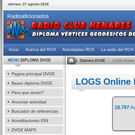
viernes, 07 agosto 2026
Radioaficionados
Inicio
Acerca del RCH
Actividades RCH
La sede del RCH
MENU
DIPLOMA DVGE
Diploma DVGE
LOGS Online
Pagina principal DVGE
LOGS Online
Bases diploma DVGE
Para que sirven?
Anunciar actividad
18.797
Ac
Buscador de referencias
Acreditaciones IGN
DVGE MAPS