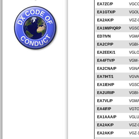
EA7ZC/P
VGCO
EA1GTX/P
VGOU
EA2AK/P
VGZ-
EA1MI/P/QRP
VGSG
ED7IVN
VGMA
EA2CP/P
VGBI
EA2EEK/1
VGLO
EA4FTV/P
VGM-
EA2CNA/P
VGNA
EA7IHT/1
VGVA
EA1IEH/P
VGSO
EA2URI/P
VGBI
EA7VL/P
VGMA
EA4IF/P
VGTO
EA1AAA/P
VGLU
EA2AK/P
VGZ-
EA2AK/P
VGZ-