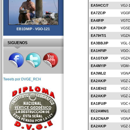
EA5HCC/7
VGJ-
EA7ZC/P
VGGR
EA4IF/P
VGTO
EA7DK/P
VGSE
EB1DM/P - VGO-121
EA7IHT/1
VGZA
SIGUENOS
EA3BBJ/P
VGL-
EA1HFI/P
VGO-
EA1GTX/P
VGZA
EA4MY/P
VGM-
EA3WL/2
VGNA
Tweets por DVGE_RCH
EA2AK/P
VGZ-
EA1IEH/2
VGZ-
EA2AK/P
VGZ-
EA1IFU/P
VGC-
EC2AMN/1
VGLO
EA2CNA/P
VGNA
EA2AK/P
VGZ-