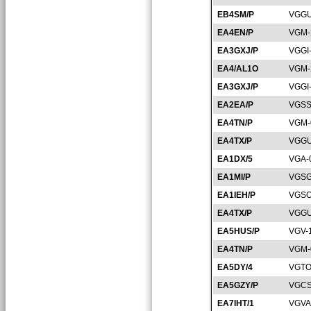
EB4SM/P
VGGU
EA4EN/P
VGM-
EA3GXJ/P
VGGI
EA4/AL1O
VGM-
EA3GXJ/P
VGGI
EA2EA/P
VGSS
EA4TN/P
VGM-
EA4TX/P
VGGU
EA1DX/5
VGA-
EA1MI/P
VGSG
EA1IEH/P
VGSO
EA4TX/P
VGGU
EA5HUS/P
VGV-
EA4TN/P
VGM-
EA5DY/4
VGTO
EA5GZY/P
VGCS
EA7IHT/1
VGVA