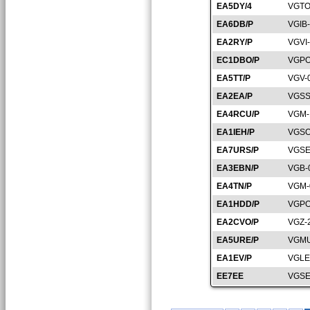
EA5DY/4
VGTO
EA6DB/P
VGIB
EA2RY/P
VGVI
EC1DBO/P
VGPO
EA5TT/P
VGV-
EA2EA/P
VGSS
EA4RCU/P
VGM-
EA1IEH/P
VGSO
EA7URS/P
VGSE
EA3EBN/P
VGB-
EA4TN/P
VGM-
EA1HDD/P
VGPO
EA2CVO/P
VGZ-
EA5URE/P
VGMU
EA1EV/P
VGLE
EE7EE
VGSE