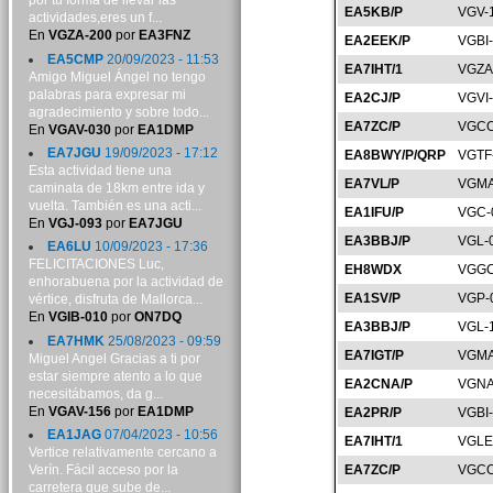
por tu forma de llevar las
EA5KB/P
VGV-
actividades,eres un f...
En
VGZA-200
por
EA3FNZ
EA2EEK/P
VGBI
EA5CMP
20/09/2023 - 11:53
EA7IHT/1
VGZA
Amigo Miguel Ángel no tengo
palabras para expresar mi
EA2CJ/P
VGVI
agradecimiento y sobre todo...
EA7ZC/P
VGCO
En
VGAV-030
por
EA1DMP
EA7JGU
19/09/2023 - 17:12
EA8BWY/P/QRP
VGTF
Esta actividad tiene una
EA7VL/P
VGMA
caminata de 18km entre ida y
vuelta. También es una acti...
EA1IFU/P
VGC-
En
VGJ-093
por
EA7JGU
EA3BBJ/P
VGL-
EA6LU
10/09/2023 - 17:36
FELICITACIONES Luc,
EH8WDX
VGGC
enhorabuena por la actividad de
EA1SV/P
VGP-
vértice, disfruta de Mallorca...
En
VGIB-010
por
ON7DQ
EA3BBJ/P
VGL-
EA7HMK
25/08/2023 - 09:59
EA7IGT/P
VGMA
Miguel Angel Gracias a ti por
estar siempre atento a lo que
EA2CNA/P
VGNA
necesitábamos, da g...
En
VGAV-156
por
EA1DMP
EA2PR/P
VGBI
EA1JAG
07/04/2023 - 10:56
EA7IHT/1
VGLE
Vertice relativamente cercano a
Verín. Fácil acceso por la
EA7ZC/P
VGCO
carretera que sube de...