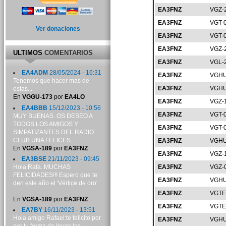
EA3FNZ
VGZ-
EA3FNZ
VGT-
Ver donaciones
EA3FNZ
VGT-
EA3FNZ
VGZ-
ULTIMOS
COMENTARIOS
EA3FNZ
VGL-
EA4ADM
28/05/2024 - 16:31
EA3FNZ
VGHU
Tenemos que hacer mas de
EA3FNZ
VGHU
estas....
En
VGGU-173
por
EA4LO
EA3FNZ
VGZ-
EA4BBB
15/12/2023 - 10:56
EA3FNZ
VGT-
MUY BUENAS. OS DESEO A
TODOS LOS AMIGOS Y
EA3FNZ
VGT-
SIMPATIZANTES DEL RADIO
CLUB UNA FELICES...
EA3FNZ
VGHU
En
VGSA-189
por
EA3FNZ
EA3FNZ
VGZ-
EA3BSE
21/11/2023 - 09:45
Hola Rafa. MUCHAS
EA3FNZ
VGZ-
FELICIDADES!!! Espero que te
EA3FNZ
VGHU
den este año el 'Vértice de oro'
...
EA3FNZ
VGTE
En
VGSA-189
por
EA3FNZ
EA3FNZ
VGTE
EA7BY
16/11/2023 - 13:51
Hola amigo Rafael:te felicito por
EA3FNZ
VGHU