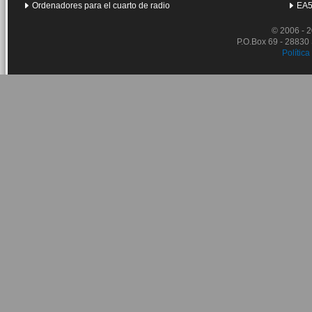
Ordenadores para el cuarto de radio
EA5
© 2006 - 
P.O.Box 69 - 28830
Política