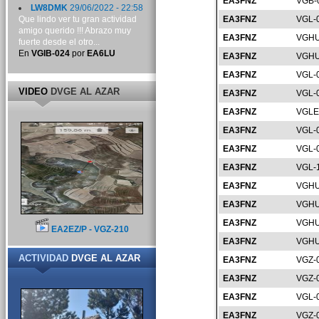
EA3FNZ
VGB-
LW8DMK
29/06/2022 - 22:58
Que lindo ver tu gran actividad
EA3FNZ
VGL-
amigo querido !!! Abrazo muy
EA3FNZ
VGHU
fuerte desde el otro...
En
VGIB-024
por
EA6LU
EA3FNZ
VGHU
EA3FNZ
VGL-
VIDEO
DVGE AL AZAR
EA3FNZ
VGL-
EA3FNZ
VGLE
EA3FNZ
VGL-
EA3FNZ
VGL-
EA3FNZ
VGL-
EA3FNZ
VGHU
EA3FNZ
VGHU
EA3FNZ
VGHU
EA2EZ/P - VGZ-210
EA3FNZ
VGHU
ACTIVIDAD
DVGE AL AZAR
EA3FNZ
VGZ-
EA3FNZ
VGZ-
EA3FNZ
VGL-
EA3FNZ
VGZ-