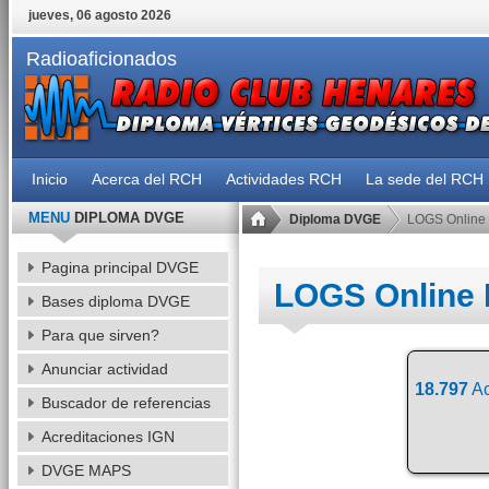
jueves, 06 agosto 2026
Radioaficionados
Inicio
Acerca del RCH
Actividades RCH
La sede del RCH
MENU
DIPLOMA DVGE
Diploma DVGE
LOGS Online
Pagina principal DVGE
LOGS Online
Bases diploma DVGE
Para que sirven?
Anunciar actividad
18.797
Ac
Buscador de referencias
Acreditaciones IGN
DVGE MAPS