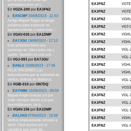
por tu forma de llevar las
EA3FNZ
VGTE
actividades,eres un f...
En
VGZA-200
por
EA3FNZ
EA3FNZ
VGTE
EA5CMP
20/09/2023 - 11:53
EA3FNZ
VGHU
Amigo Miguel Ángel no tengo
palabras para expresar mi
EA3FNZ
VGT-
agradecimiento y sobre todo...
EA3FNZ
VGHU
En
VGAV-030
por
EA1DMP
EA7JGU
19/09/2023 - 17:12
EA3FNZ
VGHU
Esta actividad tiene una
EA3FNZ
VGL-
caminata de 18km entre ida y
vuelta. También es una acti...
EA3FNZ
VGL-
En
VGJ-093
por
EA7JGU
EA3FNZ
VGHU
EA6LU
10/09/2023 - 17:36
FELICITACIONES Luc,
EA3FNZ
VGHU
enhorabuena por la actividad de
vértice, disfruta de Mallorca...
EA3FNZ
VGL-
En
VGIB-010
por
ON7DQ
EA3FNZ
VGSS
EA7HMK
25/08/2023 - 09:59
EA3FNZ
VGL-
Miguel Angel Gracias a ti por
estar siempre atento a lo que
EA3FNZ
VGL-
necesitábamos, da g...
En
VGAV-156
por
EA1DMP
EA3FNZ
VGL-
EA1JAG
07/04/2023 - 10:56
EA3FNZ
VGHU
Vertice relativamente cercano a
Verín. Fácil acceso por la
EA3FNZ
VGL-
carretera que sube de...