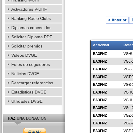
Ranking V-UHF
Activadores V-UHF
Ranking Radio Clubs
< Anterior
Diplomas concedidos
Solicitar Diploma PDF
Actividad
Refer
Solicitar premios
EA3FNZ
VGHU
Videos DVGE
EA3FNZ
VGL-
Fotos de seguidores
EA3FNZ
VGZ-
Noticias DVGE
EA3FNZ
VGT-
Descargar referencias
EA3FNZ
VGB-
Estadisticas DVGE
EA3FNZ
VGHU
EA3FNZ
VGHU
Utilidades DVGE
EA3FNZ
VGL-
EA3FNZ
VGZ-
HAZ
UNA DONACIÓN
EA3FNZ
VGZ-
EA3FNZ
VGZ-