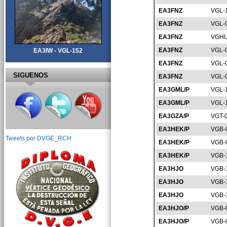
EA3FNZ
VGL-
EA3FNZ
VGL-
EA3FNZ
VGHU
EA3FNZ
VGL-
EA3IW - VGL-152
EA3FNZ
VGL-
SIGUENOS
EA3FNZ
VGL-
EA3GML/P
VGL-
EA3GML/P
VGL-
EA3GZA/P
VGT-
EA3HEK/P
VGB-
Tweets por DVGE_RCH
EA3HEK/P
VGB-
EA3HEK/P
VGB-
EA3HJO
VGB-
EA3HJO
VGB-
EA3HJO
VGB-
EA3HJO/P
VGB-
EA3HJO/P
VGB-