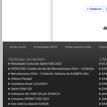
< Anterior
4
Hazte socio
Actividades RCH
Visita nuestra sede
Dipl
Noticias recientes
Ult
Resultados Concurso Sprint VGE 2023
EC4
ATENCION: Cambio de día del Mercahenares 2024 – VI Edición
EA5
Mercahenares 2024 – VI Edición: Artículos de EA4BPG (SK)
EA4
¡Felices Fiestas!
EA4
Asamblea Anual 11/11/2023
EA4
Sprint VGM-225
EA4
Activación del VGM-225 por EA4RCH
jai
Concurso SPRINT VGE 2023
Jai
Nos visitó la estación EA5DK
EA4