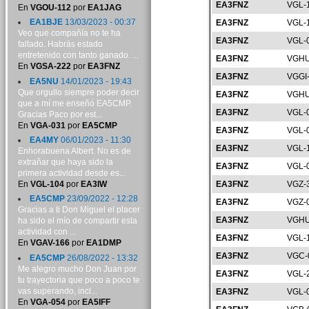
EA3FNZ
VGL-
En
VGOU-112
por
EA1JAG
EA1BJE
13/03/2023 - 00:37
EA3FNZ
VGL-
Veo que compañía no te ha
EA3FNZ
VGL-
faltado. Habrás estado
entretenido con tanto ganado. ...
EA3FNZ
VGHU
En
VGSA-222
por
EA3FNZ
EA3FNZ
VGGI
EA5NU
14/01/2023 - 19:43
Que orgullo siempre poder decir
EA3FNZ
VGHU
que a mí me enseñó EA5CMP.
EA3FNZ
VGL-
Gracias Paco por est...
En
VGA-031
por
EA5CMP
EA3FNZ
VGL-
EA4MY
06/01/2023 - 11:30
EA3FNZ
VGL-
Enhorabuena Albert. No es de
extrañar que haya sido la
EA3FNZ
VGL-
primera actividad desde es...
En
VGL-104
por
EA3IW
EA3FNZ
VGZ-
EA5CMP
23/09/2022 - 12:28
EA3FNZ
VGZ-
Gracias a ti Don Miguel el placer
EA3FNZ
VGHU
ha sido el mío de compartir esta
actividad con ...
EA3FNZ
VGL-
En
VGAV-166
por
EA1DMP
EA3FNZ
VGC-
EA5CMP
26/08/2022 - 13:32
Me alegro mucho Don Juan por
EA3FNZ
VGL-
tu trayectoria que poco a poco te
vas superando, incl...
EA3FNZ
VGL-
En
VGA-054
por
EA5IFF