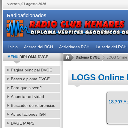
viernes, 07 agosto 2026
Radioaficionados
Inicio
Acerca del RCH
Actividades RCH
La sede del RCH
MENU
DIPLOMA DVGE
Diploma DVGE
LOGS Online
Pagina principal DVGE
LOGS Online
Bases diploma DVGE
Para que sirven?
Anunciar actividad
18.797
Ac
Buscador de referencias
Acreditaciones IGN
DVGE MAPS