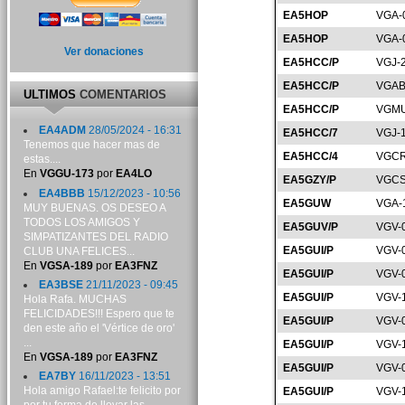
EA5HOP
VGA-
EA5HOP
VGA-
Ver donaciones
EA5HCC/P
VGJ-
EA5HCC/P
VGAB
ULTIMOS
COMENTARIOS
EA5HCC/P
VGMU
EA4ADM
28/05/2024 - 16:31
EA5HCC/7
VGJ-
Tenemos que hacer mas de
EA5HCC/4
VGCR
estas....
En
VGGU-173
por
EA4LO
EA5GZY/P
VGCS
EA4BBB
15/12/2023 - 10:56
EA5GUW
VGA-
MUY BUENAS. OS DESEO A
TODOS LOS AMIGOS Y
EA5GUV/P
VGV-
SIMPATIZANTES DEL RADIO
EA5GUI/P
VGV-
CLUB UNA FELICES...
En
VGSA-189
por
EA3FNZ
EA5GUI/P
VGV-
EA3BSE
21/11/2023 - 09:45
EA5GUI/P
VGV-
Hola Rafa. MUCHAS
FELICIDADES!!! Espero que te
EA5GUI/P
VGV-
den este año el 'Vértice de oro'
...
EA5GUI/P
VGV-
En
VGSA-189
por
EA3FNZ
EA5GUI/P
VGV-
EA7BY
16/11/2023 - 13:51
Hola amigo Rafael:te felicito por
EA5GUI/P
VGV-