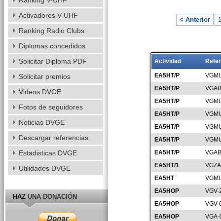
Ranking V-UHF
Activadores V-UHF
< Anterior
Ranking Radio Clubs
Diplomas concedidos
Solicitar Diploma PDF
Actividad
Refer
EA5HT/P
VGMU
Solicitar premios
EA5HT/P
VGAB
Videos DVGE
EA5HT/P
VGMU
Fotos de seguidores
EA5HT/P
VGMU
Noticias DVGE
EA5HT/P
VGMU
Descargar referencias
EA5HT/P
VGMU
Estadisticas DVGE
EA5HT/P
VGAB
EA5HT/1
VGZA
Utilidades DVGE
EA5HT
VGMU
EA5HOP
VGV-
HAZ
UNA DONACIÓN
EA5HOP
VGV-
EA5HOP
VGA-