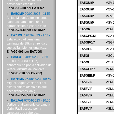
por tu forma de llevar las
EA5GUI/P
VGV-
actividades,eres un f...
En
VGZA-200
por
EA3FNZ
EA5GUI/P
VGV-
EA5CMP
20/09/2023 - 11:53
EA5GUI/P
VGV-
Amigo Miguel Ángel no tengo
palabras para expresar mi
EA5GUI/P
VGV-
agradecimiento y sobre todo...
EA5GR
VGMU
En
VGAV-030
por
EA1DMP
EA7JGU
19/09/2023 - 17:12
EA5GPC/M
VGA-
Esta actividad tiene una
EA5GPC/7
VGGR
caminata de 18km entre ida y
vuelta. También es una acti...
EA5GOR
VGA-
En
VGJ-093
por
EA7JGU
EA5GI
VGCU
EA6LU
10/09/2023 - 17:36
FELICITACIONES Luc,
EA5GI
VGTE
enhorabuena por la actividad de
EA5GFE/P
VGMU
vértice, disfruta de Mallorca...
En
VGIB-010
por
ON7DQ
EA5GEB/P
VGV-
EA7HMK
25/08/2023 - 09:59
EA5FV/P
VGMU
Miguel Angel Gracias a ti por
estar siempre atento a lo que
EA5FV/P
VGMU
necesitábamos, da g...
En
VGAV-156
por
EA1DMP
EA5FV/P
VGMU
EA1JAG
07/04/2023 - 10:56
EA5FV/P
VGMU
Vertice relativamente cercano a
Verín. Fácil acceso por la
EA5FV/P
VGMU
carretera que sube de...