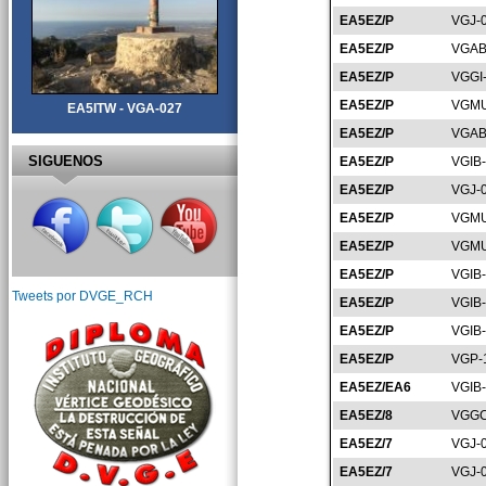
EA5EZ/P
VGJ-
EA5EZ/P
VGAB
EA5EZ/P
VGGI
EA5EZ/P
VGMU
EA5ITW - VGA-027
EA5EZ/P
VGAB
SIGUENOS
EA5EZ/P
VGIB
EA5EZ/P
VGJ-
EA5EZ/P
VGMU
EA5EZ/P
VGMU
EA5EZ/P
VGIB
Tweets por DVGE_RCH
EA5EZ/P
VGIB
EA5EZ/P
VGIB
EA5EZ/P
VGP-
EA5EZ/EA6
VGIB
EA5EZ/8
VGGC
EA5EZ/7
VGJ-
EA5EZ/7
VGJ-