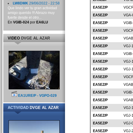
LW8DMK
29/06/2022 - 22:58
EA5EZ/P
VGCR
Que lindo ver tu gran actividad
amigo querido !!! Abrazo muy
EA5EZ/P
VGA-
fuerte desde el otro...
En
VGIB-024
por
EA6LU
EA5EZ/P
VGIB
EA5EZ/P
VGCR
VIDEO
DVGE AL AZAR
EA5EZ/P
VGAB
EA5EZ/P
VGJ-
EA5EZ/P
VGIB
EA5EZ/P
VGJ-
EA5EZ/P
VGJ-
EA5EZ/P
VGCR
EA5EZ/P
VGAB
EA5EZ/P
VGIB
EA1URE/P - VGPO-029
EA5EZ/P
VGAB
ACTIVIDAD
DVGE AL AZAR
EA5EZ/P
VGJ-
EA5EZ/P
VGJ-
EA5EZ/P
VGJ-
EA5EZ/P
VGJ-