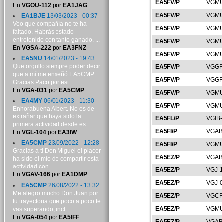
EA5FV/P
VGMU
En
VGOU-112
por
EA1JAG
EA5FV/P
VGMU
EA1BJE
13/03/2023 - 00:37
Veo que compañía no te ha
EA5FV/P
VGMU
faltado. Habrás estado
entretenido con tanto ganado. ...
EA5FV/P
VGMU
En
VGSA-222
por
EA3FNZ
EA5FV/P
VGMU
EA5NU
14/01/2023 - 19:43
Que orgullo siempre poder decir
EA5FV/P
VGGR
que a mí me enseñó EA5CMP.
EA5FV/P
VGGR
Gracias Paco por est...
En
VGA-031
por
EA5CMP
EA5FV/P
VGMU
EA4MY
06/01/2023 - 11:30
EA5FV/P
VGMU
Enhorabuena Albert. No es de
extrañar que haya sido la
EA5FL/P
VGIB
primera actividad desde es...
EA5FI/P
VGAB
En
VGL-104
por
EA3IW
EA5CMP
23/09/2022 - 12:28
EA5FI/P
VGMU
Gracias a ti Don Miguel el placer
EA5EZ/P
VGAB
ha sido el mío de compartir esta
actividad con ...
EA5EZ/P
VGJ-
En
VGAV-166
por
EA1DMP
EA5EZ/P
VGJ-
EA5CMP
26/08/2022 - 13:32
Me alegro mucho Don Juan por
EA5EZ/P
VGCR
tu trayectoria que poco a poco te
EA5EZ/P
VGMU
vas superando, incl...
En
VGA-054
por
EA5IFF
EA5EZ/P
VGAB