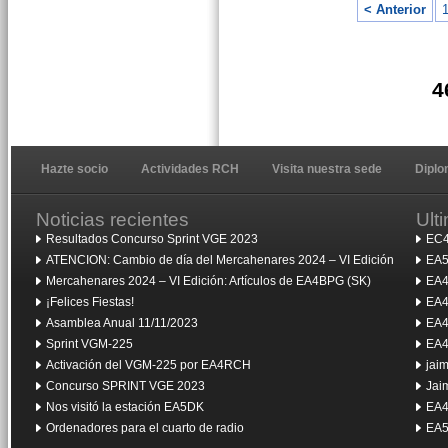
< Anterior
4
Hazte socio
Actividades RCH
Visita nuestra sede
Dipl
Noticias recientes
Ult
Resultados Concurso Sprint VGE 2023
EC4
ATENCION: Cambio de día del Mercahenares 2024 – VI Edición
EA5
Mercahenares 2024 – VI Edición: Artículos de EA4BPG (SK)
EA4
¡Felices Fiestas!
EA4
Asamblea Anual 11/11/2023
EA4
Sprint VGM-225
EA4
Activación del VGM-225 por EA4RCH
jai
Concurso SPRINT VGE 2023
Jai
Nos visitó la estación EA5DK
EA4
Ordenadores para el cuarto de radio
EA5