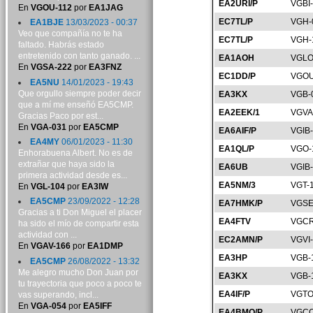
EA2URI/P
VGBI
En
VGOU-112
por
EA1JAG
EC7TL/P
VGH-
EA1BJE
13/03/2023 - 00:37
Veo que compañía no te ha
EC7TL/P
VGH-
faltado. Habrás estado
entretenido con tanto ganado. ...
EA1AOH
VGLO
En
VGSA-222
por
EA3FNZ
EC1DD/P
VGOU
EA5NU
14/01/2023 - 19:43
Que orgullo siempre poder decir
EA3KX
VGB-
que a mí me enseñó EA5CMP.
EA2EEK/1
VGVA
Gracias Paco por est...
En
VGA-031
por
EA5CMP
EA6AIF/P
VGIB
EA4MY
06/01/2023 - 11:30
EA1QL/P
VGO-
Enhorabuena Albert. No es de
extrañar que haya sido la
EA6UB
VGIB
primera actividad desde es...
EA5NM/3
VGT-
En
VGL-104
por
EA3IW
EA5CMP
23/09/2022 - 12:28
EA7HMK/P
VGSE
Gracias a ti Don Miguel el placer
EA4FTV
VGCR
ha sido el mío de compartir esta
actividad con ...
EC2AMN/P
VGVI
En
VGAV-166
por
EA1DMP
EA3HP
VGB-
EA5CMP
26/08/2022 - 13:32
Me alegro mucho Don Juan por
EA3KX
VGB-
tu trayectoria que poco a poco te
EA4IF/P
VGTO
vas superando, incl...
En
VGA-054
por
EA5IFF
EA4BMQ/P
VGCC