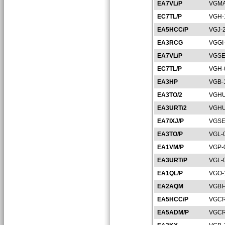
EA7VL/P
VGMA
EC7TL/P
VGH-
EA5HCC/P
VGJ-
EA3RCG
VGGI
EA7VL/P
VGSE
EC7TL/P
VGH-
EA3HP
VGB-
EA3TO/2
VGHU
EA3URT/2
VGHU
EA7IXJ/P
VGSE
EA3TO/P
VGL-
EA1VM/P
VGP-
EA3URT/P
VGL-
EA1QL/P
VGO-
EA2AQM
VGBI
EA5HCC/P
VGCR
EA5ADM/P
VGCR