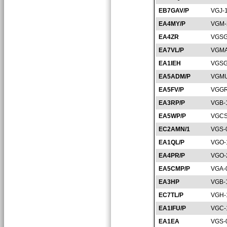
EB7GAV/P
VGJ-
EA4MY/P
VGM-
EA4ZR
VGSG
EA7VL/P
VGMA
EA1IEH
VGSG
EA5ADM/P
VGMU
EA5FV/P
VGGR
EA3RP/P
VGB-
EA5WP/P
VGCS
EC2AMN/1
VGS-
EA1QL/P
VGO-
EA4PR/P
VGO-
EA5CMP/P
VGA-
EA3HP
VGB-
EC7TL/P
VGH-
EA1IFU/P
VGC-
EA1EA
VGS-