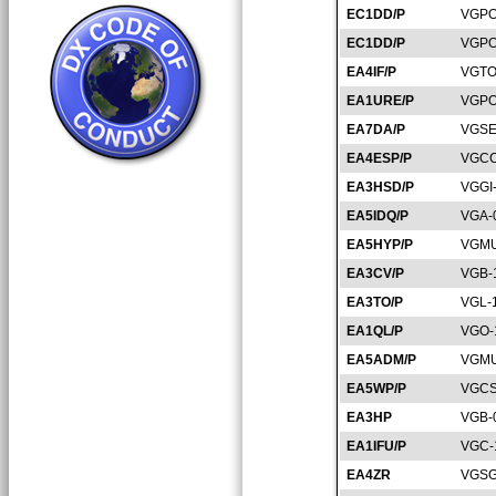
EC1DD/P
VGPO
EC1DD/P
VGPO
EA4IF/P
VGTO
EA1URE/P
VGPO
EA7DA/P
VGSE
EA4ESP/P
VGCC
EA3HSD/P
VGGI
EA5IDQ/P
VGA-
EA5HYP/P
VGMU
EA3CV/P
VGB-
EA3TO/P
VGL-
EA1QL/P
VGO-
EA5ADM/P
VGMU
EA5WP/P
VGCS
EA3HP
VGB-
EA1IFU/P
VGC-
EA4ZR
VGSG