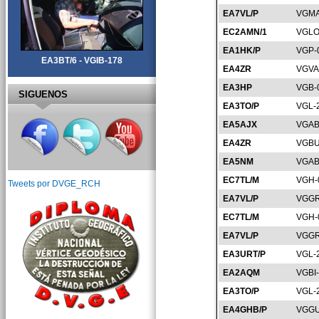
EA7VL/P
VGMA
EC2AMN/1
VGLO
EA1HK/P
VGP-
EA3BT/6 - VGIB-178
EA4ZR
VGVA
EA3HP
VGB-
SIGUENOS
EA3TO/P
VGL-
EA5AJX
VGAB
EA4ZR
VGBU
EA5NM
VGAB
EC7TL/M
VGH-
Tweets por DVGE_RCH
EA7VL/P
VGGR
EC7TL/M
VGH-
EA7VL/P
VGGR
EA3URT/P
VGL-
EA2AQM
VGBI
EA3TO/P
VGL-
EA4GHB/P
VGGU