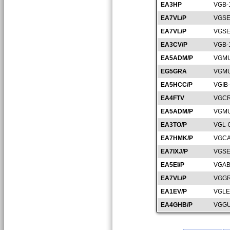
EA3HP
VGB-
EA7VL/P
VGSE
EA7VL/P
VGSE
EA3CV/P
VGB-
EA5ADM/P
VGMU
EG5GRA
VGMU
EA5HCC/P
VGIB
EA4FTV
VGCR
EA5ADM/P
VGMU
EA3TO/P
VGL-
EA7HMK/P
VGCA
EA7IXJ/P
VGSE
EA5EI/P
VGAB
EA7VL/P
VGGR
EA1EV/P
VGLE
EA4GHB/P
VGGU