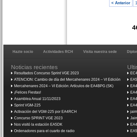
< Anterior
4
Hazte socio
Actividades RCH
Visita nuestra sede
Dipl
Noticias recientes
Ult
Resultados Concurso Sprint VGE 2023
EC4
ATENCION: Cambio de día del Mercahenares 2024 – VI Edición
EA5
Mercahenares 2024 – VI Edición: Artículos de EA4BPG (SK)
EA4
¡Felices Fiestas!
EA4
Asamblea Anual 11/11/2023
EA4
Sprint VGM-225
EA4
Activación del VGM-225 por EA4RCH
jai
Concurso SPRINT VGE 2023
Jai
Nos visitó la estación EA5DK
EA4
Ordenadores para el cuarto de radio
EA5