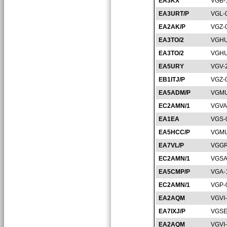
EA3KX
VGB-
EA3URT/P
VGL-
EA2AK/P
VGZ-
EA3TO/2
VGHU
EA3TO/2
VGHU
EA5URY
VGV-
EB1ITJ/P
VGZ-
EA5ADM/P
VGMU
EC2AMN/1
VGVA
EA1EA
VGS-
EA5HCC/P
VGMU
EA7VL/P
VGGR
EC2AMN/1
VGSA
EA5CMP/P
VGA-
EC2AMN/1
VGP-
EA2AQM
VGVI
EA7IXJ/P
VGSE
EA2AQM
VGVI