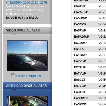
LW8DMK
29/06/2022 - 22:58
EA3TO/P
VGHU
Que lindo ver tu gran actividad
amigo querido !!! Abrazo muy
EA2AJS/P
VGVI
fuerte desde el otro...
En
VGIB-024
por
EA6LU
EA5UM/P
VGAB
EA3CV/P
VGB-
VIDEO
DVGE AL AZAR
EA5FV/P
VGMU
EA5ADM/P
VGMU
EC1DD/P
VGPO
EA1EA
VGS-
EA1BA/P
VGBU
EA7VL/P
VGCO
EC7TL/P
VGSE
EA7VL/P
VGMA
EA1IPH - VGBU-225
EA8CZT
VGTF
ACTIVIDAD
DVGE AL AZAR
EA7VL/P
VGMA
EA3TO/P
VGL-
EA3URT/P
VGL-
EA3RCG
VGGI