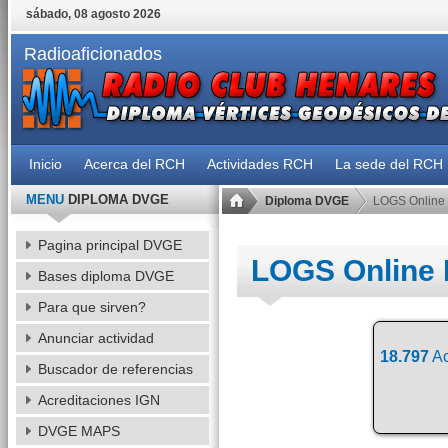
sábado, 08 agosto 2026
Radioaficionados
Inicio
Acerca del RCH
Actividades RCH
La sede del RCH
MENU
DIPLOMA DVGE
Diploma DVGE
LOGS Online
Pagina principal DVGE
LOGS Online
Bases diploma DVGE
Para que sirven?
Anunciar actividad
18.797
Ac
Buscador de referencias
Acreditaciones IGN
DVGE MAPS