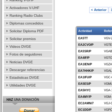
Ranking V-UHF
Activadores V-UHF
< Anterior
Ranking Radio Clubs
Diplomas concedidos
Solicitar Diploma PDF
Actividad
Refer
EA5TT
VGV-
Solicitar premios
EA2CVO/P
VGTE
Videos DVGE
EA5SR/P
VGAB
Fotos de seguidores
EA4IF/P
VGTO
Noticias DVGE
EA1IEN/P
VGZA
Descargar referencias
EA7HHK/P
VGAL
Estadisticas DVGE
EA1IFU/P
VGC-
EA5ES/P
VGMU
Utilidades DVGE
EA5HYC
VGA-
EA4MY/P
VGM-
HAZ
UNA DONACIÓN
EC2AMN/7
VGJ-
EC1DD/P
VGPO