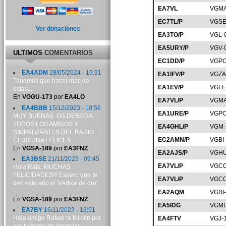
EA7VL
VGMA
EC7TL/P
VGSE
Ver donaciones
EA3TO/P
VGL-
EA5URY/P
VGV-
ULTIMOS
COMENTARIOS
EC1DD/P
VGPO
EA4ADM
28/05/2024 - 16:31
EA1IFV/P
VGZA
Tenemos que hacer mas de
EA1EV/P
VGLE
estas....
En
VGGU-173
por
EA4LO
EA7VL/P
VGMA
EA4BBB
15/12/2023 - 10:56
EA1URE/P
VGPO
MUY BUENAS. OS DESEO A
TODOS LOS AMIGOS Y
EA4GHL/P
VGM-
SIMPATIZANTES DEL RADIO
EC2AMN/P
VGBI
CLUB UNA FELICES...
En
VGSA-189
por
EA3FNZ
EA2AJS/P
VGHU
EA3BSE
21/11/2023 - 09:45
EA7VL/P
VGCO
Hola Rafa. MUCHAS
FELICIDADES!!! Espero que te
EA7VL/P
VGCO
den este año el 'Vértice de oro'
...
EA2AQM
VGBI
En
VGSA-189
por
EA3FNZ
EA5IDG
VGMU
EA7BY
16/11/2023 - 13:51
Hola amigo Rafael:te felicito por
EA4FTV
VGJ-