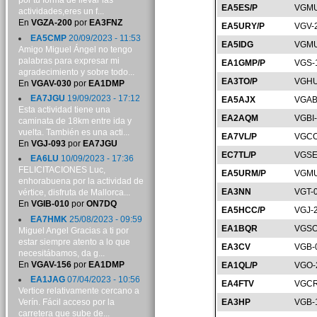
por tu forma de llevar las
EA5ES/P
VGMU
actividades,eres un f...
En
VGZA-200
por
EA3FNZ
EA5URY/P
VGV-
EA5CMP
20/09/2023 - 11:53
EA5IDG
VGMU
Amigo Miguel Ángel no tengo
palabras para expresar mi
EA1GMP/P
VGS-
agradecimiento y sobre todo...
EA3TO/P
VGHU
En
VGAV-030
por
EA1DMP
EA7JGU
19/09/2023 - 17:12
EA5AJX
VGAB
Esta actividad tiene una
EA2AQM
VGBI
caminata de 18km entre ida y
vuelta. También es una acti...
EA7VL/P
VGCO
En
VGJ-093
por
EA7JGU
EC7TL/P
VGSE
EA6LU
10/09/2023 - 17:36
FELICITACIONES Luc,
EA5URM/P
VGMU
enhorabuena por la actividad de
EA3NN
VGT-
vértice, disfruta de Mallorca...
En
VGIB-010
por
ON7DQ
EA5HCC/P
VGJ-
EA7HMK
25/08/2023 - 09:59
EA1BQR
VGSO
Miguel Angel Gracias a ti por
estar siempre atento a lo que
EA3CV
VGB-
necesitábamos, da g...
En
VGAV-156
por
EA1DMP
EA1QL/P
VGO-
EA1JAG
07/04/2023 - 10:56
EA4FTV
VGCR
Vertice relativamente cercano a
Verín. Fácil acceso por la
EA3HP
VGB-
carretera que sube de...