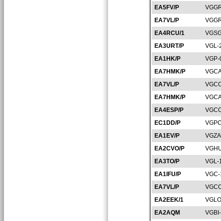
EA5FV/P
VGGR
EA7VL/P
VGGR
EA4RCU/1
VGSG
EA3URT/P
VGL-
EA1HK/P
VGP-
EA7HMK/P
VGCA
EA7VL/P
VGCO
EA7HMK/P
VGCA
EA4ESP/P
VGCC
EC1DD/P
VGPO
EA1EV/P
VGZA
EA2CVO/P
VGHU
EA3TO/P
VGL-
EA1IFU/P
VGC-
EA7VL/P
VGCO
EA2EEK/1
VGLO
EA2AQM
VGBI