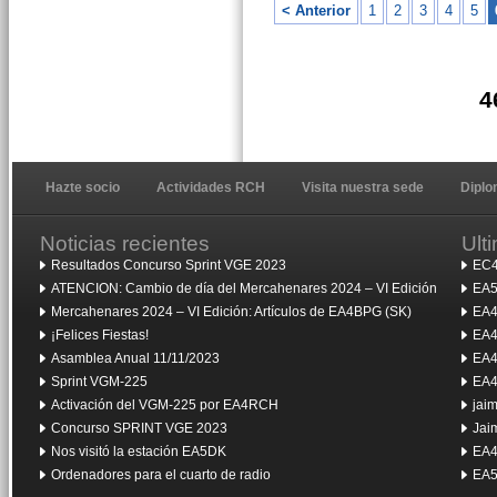
< Anterior
1
2
3
4
5
4
Hazte socio
Actividades RCH
Visita nuestra sede
Dipl
Noticias recientes
Ult
Resultados Concurso Sprint VGE 2023
EC4
ATENCION: Cambio de día del Mercahenares 2024 – VI Edición
EA5
Mercahenares 2024 – VI Edición: Artículos de EA4BPG (SK)
EA4
¡Felices Fiestas!
EA4
Asamblea Anual 11/11/2023
EA4
Sprint VGM-225
EA4
Activación del VGM-225 por EA4RCH
jai
Concurso SPRINT VGE 2023
Jai
Nos visitó la estación EA5DK
EA4
Ordenadores para el cuarto de radio
EA5