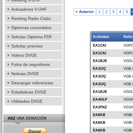
Ranking V-UHF
Activadores V-UHF
< Anterior
1
2
3
4
5
Ranking Radio Clubs
Diplomas concedidos
Solicitar Diploma PDF
Actividad
Refer
EA1CIU
VGPO
Solicitar premios
EA1CIU
VGPO
Videos DVGE
EA1BJE
VGGU
Fotos de seguidores
EA3IJQ
VGB-
Noticias DVGE
EA3IJQ
VGB-
Descargar referencias
EA3IJQ
VGB-
Estadisticas DVGE
EA1BJE
VGGU
EA4HLP
VGSA
Utilidades DVGE
EA3FNZ
VGSA
EA6KB
VGIB
HAZ
UNA DONACIÓN
EA6KB
VGIB
EA6KB
VGIB