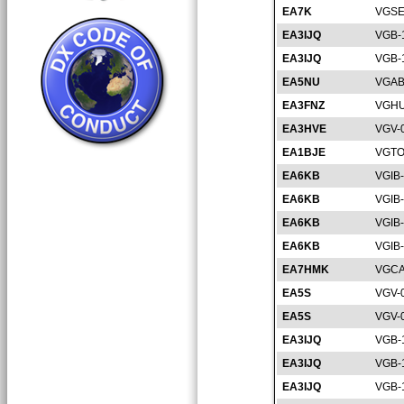
EA7K
VGSE
EA3IJQ
VGB-
EA3IJQ
VGB-
EA5NU
VGAB
EA3FNZ
VGHU
EA3HVE
VGV-
EA1BJE
VGTO
EA6KB
VGIB
EA6KB
VGIB
EA6KB
VGIB
EA6KB
VGIB
EA7HMK
VGCA
EA5S
VGV-
EA5S
VGV-
EA3IJQ
VGB-
EA3IJQ
VGB-
EA3IJQ
VGB-