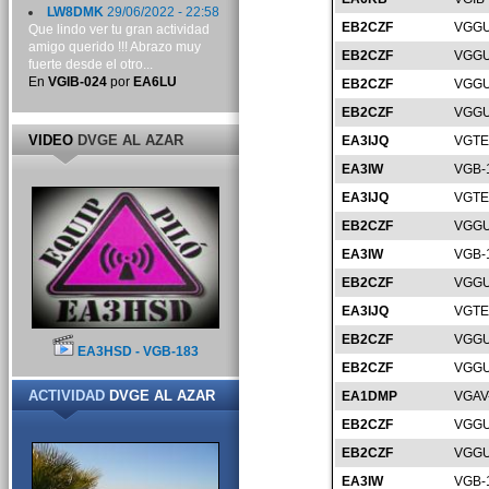
LW8DMK
29/06/2022 - 22:58
EB2CZF
VGGU
Que lindo ver tu gran actividad
amigo querido !!! Abrazo muy
EB2CZF
VGGU
fuerte desde el otro...
En
VGIB-024
por
EA6LU
EB2CZF
VGGU
EB2CZF
VGGU
VIDEO
DVGE AL AZAR
EA3IJQ
VGTE
EA3IW
VGB-
EA3IJQ
VGTE
EB2CZF
VGGU
EA3IW
VGB-
EB2CZF
VGGU
EA3IJQ
VGTE
EB2CZF
VGGU
EA3HSD - VGB-183
EB2CZF
VGGU
ACTIVIDAD
DVGE AL AZAR
EA1DMP
VGAV
EB2CZF
VGGU
EB2CZF
VGGU
EA3IW
VGB-