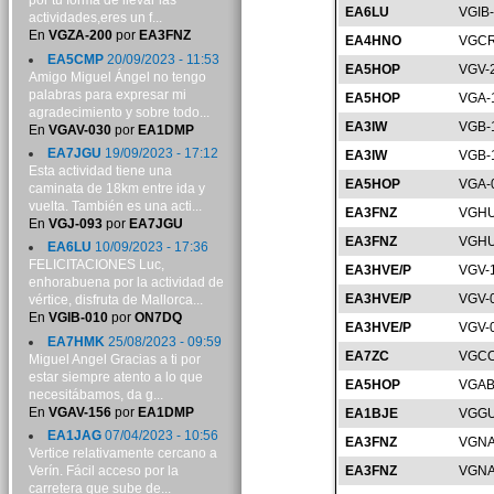
por tu forma de llevar las
EA6LU
VGIB
actividades,eres un f...
En
VGZA-200
por
EA3FNZ
EA4HNO
VGCR
EA5CMP
20/09/2023 - 11:53
EA5HOP
VGV-
Amigo Miguel Ángel no tengo
palabras para expresar mi
EA5HOP
VGA-
agradecimiento y sobre todo...
EA3IW
VGB-
En
VGAV-030
por
EA1DMP
EA7JGU
19/09/2023 - 17:12
EA3IW
VGB-
Esta actividad tiene una
EA5HOP
VGA-
caminata de 18km entre ida y
vuelta. También es una acti...
EA3FNZ
VGHU
En
VGJ-093
por
EA7JGU
EA3FNZ
VGHU
EA6LU
10/09/2023 - 17:36
FELICITACIONES Luc,
EA3HVE/P
VGV-
enhorabuena por la actividad de
EA3HVE/P
VGV-
vértice, disfruta de Mallorca...
En
VGIB-010
por
ON7DQ
EA3HVE/P
VGV-
EA7HMK
25/08/2023 - 09:59
EA7ZC
VGCO
Miguel Angel Gracias a ti por
estar siempre atento a lo que
EA5HOP
VGAB
necesitábamos, da g...
En
VGAV-156
por
EA1DMP
EA1BJE
VGGU
EA1JAG
07/04/2023 - 10:56
EA3FNZ
VGNA
Vertice relativamente cercano a
Verín. Fácil acceso por la
EA3FNZ
VGNA
carretera que sube de...