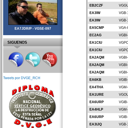
EB2CZF
VGGU
EA3IW
VGB-
EA3IW
VGB-
EA5CMP
VGA-
EA7JDR/P - VGSE-097
EC2AG
VGBI
SIGUENOS
EA1CIU
VGPO
EA1CIU
VGPO
EA2AQM
VGBI
EA2AQM
VGBI
EA2AQM
VGBI
Tweets por DVGE_RCH
EA6KB
VGIB
EA4THA
VGM-
EA1URE
VGOU
EA6URP
VGIB
EA4HLP
VGM-
EA6URP
VGIB
EA3IJQ
VGB-