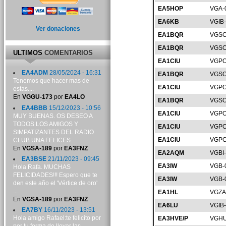
EA5HOP
VGA-
EA6KB
VGIB
Ver donaciones
EA1BQR
VGSO
EA1BQR
VGSO
ULTIMOS
COMENTARIOS
EA1CIU
VGPO
EA4ADM
28/05/2024 - 16:31
EA1BQR
VGSO
Tenemos que hacer mas de
EA1CIU
VGPO
estas....
En
VGGU-173
por
EA4LO
EA1BQR
VGSO
EA4BBB
15/12/2023 - 10:56
EA1CIU
VGPO
MUY BUENAS. OS DESEO A
TODOS LOS AMIGOS Y
EA1CIU
VGPO
SIMPATIZANTES DEL RADIO
EA1CIU
VGPO
CLUB UNA FELICES...
En
VGSA-189
por
EA3FNZ
EA2AQM
VGBI
EA3BSE
21/11/2023 - 09:45
EA3IW
VGB-
Hola Rafa. MUCHAS
FELICIDADES!!! Espero que te
EA3IW
VGB-
den este año el 'Vértice de oro'
...
EA1HL
VGZA
En
VGSA-189
por
EA3FNZ
EA6LU
VGIB
EA7BY
16/11/2023 - 13:51
Hola amigo Rafael:te felicito por
EA3HVE/P
VGHU