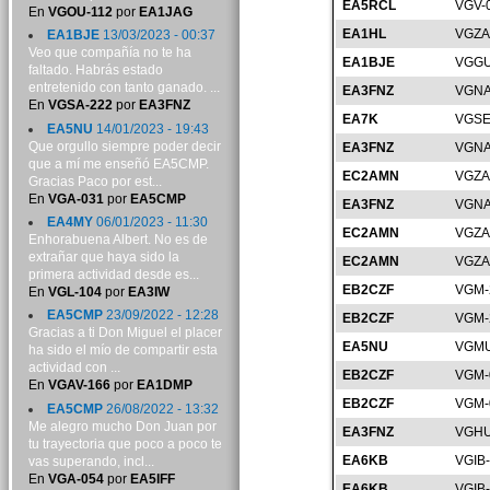
EA5RCL
VGV-
En
VGOU-112
por
EA1JAG
EA1HL
VGZA
EA1BJE
13/03/2023 - 00:37
Veo que compañía no te ha
EA1BJE
VGGU
faltado. Habrás estado
entretenido con tanto ganado. ...
EA3FNZ
VGNA
En
VGSA-222
por
EA3FNZ
EA7K
VGSE
EA5NU
14/01/2023 - 19:43
Que orgullo siempre poder decir
EA3FNZ
VGNA
que a mí me enseñó EA5CMP.
EC2AMN
VGZA
Gracias Paco por est...
En
VGA-031
por
EA5CMP
EA3FNZ
VGNA
EA4MY
06/01/2023 - 11:30
EC2AMN
VGZA
Enhorabuena Albert. No es de
extrañar que haya sido la
EC2AMN
VGZA
primera actividad desde es...
EB2CZF
VGM-
En
VGL-104
por
EA3IW
EA5CMP
23/09/2022 - 12:28
EB2CZF
VGM-
Gracias a ti Don Miguel el placer
EA5NU
VGMU
ha sido el mío de compartir esta
actividad con ...
EB2CZF
VGM-
En
VGAV-166
por
EA1DMP
EB2CZF
VGM-
EA5CMP
26/08/2022 - 13:32
Me alegro mucho Don Juan por
EA3FNZ
VGHU
tu trayectoria que poco a poco te
EA6KB
VGIB
vas superando, incl...
En
VGA-054
por
EA5IFF
EA6KB
VGIB