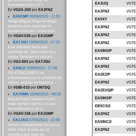
por tu forma de llevar las
EA3IJQ
VGTE
actividades,eres un f...
En
VGZA-200
por
EA3FNZ
EA3FNZ
VGTE
EA5CMP
20/09/2023 - 11:53
EA5XY
VGTE
Amigo Miguel Ángel no tengo
palabras para expresar mi
EA3FNZ
VGTE
agradecimiento y sobre todo...
EA3FNZ
VGTE
En
VGAV-030
por
EA1DMP
EA7JGU
19/09/2023 - 17:12
EA3FNZ
VGTE
Esta actividad tiene una
EA5INS/P
VGTE
caminata de 18km entre ida y
vuelta. También es una acti...
EA3FNZ
VGTE
En
VGJ-093
por
EA7JGU
EA3FNZ
VGTE
EA6LU
10/09/2023 - 17:36
FELICITACIONES Luc,
EA2EZ/P
VGTE
enhorabuena por la actividad de
EA3FNZ
VGTE
vértice, disfruta de Mallorca...
En
VGIB-010
por
ON7DQ
EA2EUQ/P
VGTE
EA7HMK
25/08/2023 - 09:59
EA5INS/P
VGTE
Miguel Angel Gracias a ti por
estar siempre atento a lo que
EB5CS/2
VGTE
necesitábamos, da g...
En
VGAV-156
por
EA1DMP
EA3FNZ
VGTE
EA1JAG
07/04/2023 - 10:56
EA5INC/2
VGTE
Vertice relativamente cercano a
Verín. Fácil acceso por la
EA3FNZ
VGTE
carretera que sube de...