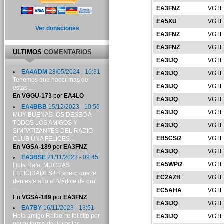
EA3FNZ
VGTE
EA5XU
VGTE
Ver donaciones
EA3FNZ
VGTE
EA3FNZ
VGTE
ULTIMOS
COMENTARIOS
EA3IJQ
VGTE
EA4ADM
28/05/2024 - 16:31
EA3IJQ
VGTE
Tenemos que hacer mas de
EA3IJQ
VGTE
estas....
En
VGGU-173
por
EA4LO
EA3IJQ
VGTE
EA4BBB
15/12/2023 - 10:56
EA3IJQ
VGTE
MUY BUENAS. OS DESEO A
TODOS LOS AMIGOS Y
EA3IJQ
VGTE
SIMPATIZANTES DEL RADIO
EB5CS/2
VGTE
CLUB UNA FELICES...
En
VGSA-189
por
EA3FNZ
EA3IJQ
VGTE
EA3BSE
21/11/2023 - 09:45
EA5WP/2
VGTE
Hola Rafa. MUCHAS
FELICIDADES!!! Espero que te
EC2AZH
VGTE
den este año el 'Vértice de oro'
...
EC5AHA
VGTE
En
VGSA-189
por
EA3FNZ
EA3IJQ
VGTE
EA7BY
16/11/2023 - 13:51
Hola amigo Rafael:te felicito por
EA3IJQ
VGTE