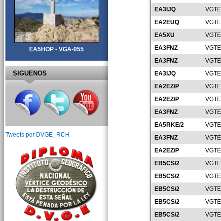
EA3IJQ
VGTE
EA2EUQ
VGTE
EA5XU
VGTE
EA3FNZ
VGTE
EA5HOP - VGA-055
EA3FNZ
VGTE
SIGUENOS
EA3IJQ
VGTE
EA2EZ/P
VGTE
EA2EZ/P
VGTE
EA3FNZ
VGTE
EA5RKE/2
VGTE
Tweets por DVGE_RCH
EA3FNZ
VGTE
EA2EZ/P
VGTE
EB5CS/2
VGTE
EB5CS/2
VGTE
EB5CS/2
VGTE
EB5CS/2
VGTE
EB5CS/2
VGTE