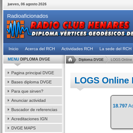
jueves, 06 agosto 2026
Radioaficionados
Inicio
Acerca del RCH
Actividades RCH
La sede del RCH
MENU
DIPLOMA DVGE
Diploma DVGE
LOGS Online
Pagina principal DVGE
LOGS Online
Bases diploma DVGE
Para que sirven?
Anunciar actividad
18.797
Ac
Buscador de referencias
Acreditaciones IGN
DVGE MAPS