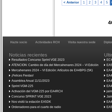
< Anterior
1
2
3
4
5
4
Hazte socio
Actividades RCH
Visita nuestra sede
Dipl
Noticias recientes
Ult
Resultados Concurso Sprint VGE 2023
EC4
ATENCION: Cambio de día del Mercahenares 2024 – VI Edición
EA5
Mercahenares 2024 – VI Edición: Artículos de EA4BPG (SK)
EA4
¡Felices Fiestas!
EA4
Asamblea Anual 11/11/2023
EA4
Sprint VGM-225
EA4
Activación del VGM-225 por EA4RCH
jai
Concurso SPRINT VGE 2023
Jai
Nos visitó la estación EA5DK
EA4
Ordenadores para el cuarto de radio
EA5