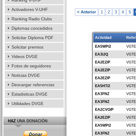
Ranking V-UHF
Activadores V-UHF
< Anterior
1
2
3
4
5
Ranking Radio Clubs
Diplomas concedidos
Solicitar Diploma PDF
Actividad
Refer
EA5WP/2
VGTE
Solicitar premios
EA3IJQ
VGTE
Videos DVGE
EA2EZ/P
VGTE
Fotos de seguidores
EA2EZ/P
VGTE
Noticias DVGE
EA2EZ/P
VGTE
Descargar referencias
EA5HT/2
VGTE
Estadisticas DVGE
EA3FNZ
VGTE
EA3FNZ
VGTE
Utilidades DVGE
EA2CVO/P
VGTE
EA2EZ/P
VGTE
HAZ
UNA DONACIÓN
EA5WP/2
VGTE
EA3FNZ
VGTE