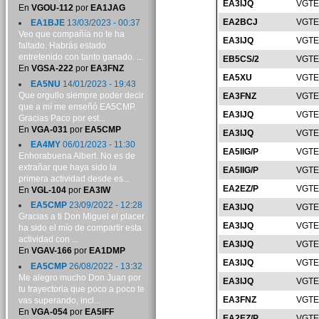
EA3IJQ
VGTE
En
VGOU-112
por
EA1JAG
EA2BCJ
VGTE
EA1BJE
13/03/2023 - 00:37
Veo que compañía no te ha
EA3IJQ
VGTE
faltado. Habrás estado
entretenido con tanto ganado. ...
EB5CS/2
VGTE
En
VGSA-222
por
EA3FNZ
EA5XU
VGTE
EA5NU
14/01/2023 - 19:43
Que orgullo siempre poder decir
EA3FNZ
VGTE
que a mí me enseñó EA5CMP.
EA3IJQ
VGTE
Gracias Paco por est...
En
VGA-031
por
EA5CMP
EA3IJQ
VGTE
EA4MY
06/01/2023 - 11:30
EA5IIG/P
VGTE
Enhorabuena Albert. No es de
extrañar que haya sido la
EA5IIG/P
VGTE
primera actividad desde es...
EA2EZ/P
VGTE
En
VGL-104
por
EA3IW
EA5CMP
23/09/2022 - 12:28
EA3IJQ
VGTE
Gracias a ti Don Miguel el placer
EA3IJQ
VGTE
ha sido el mío de compartir esta
actividad con ...
EA3IJQ
VGTE
En
VGAV-166
por
EA1DMP
EA3IJQ
VGTE
EA5CMP
26/08/2022 - 13:32
Me alegro mucho Don Juan por
EA3IJQ
VGTE
tu trayectoria que poco a poco te
EA3FNZ
VGTE
vas superando, incl...
En
VGA-054
por
EA5IFF
EA2EZ/P
VGTE