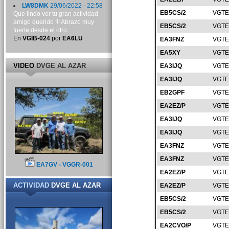
LW8DMK
29/06/2022 - 22:58
EB5CS/2
VGTE
Que lindo ver tu gran actividad
amigo querido !!! Abrazo muy
EB5CS/2
VGTE
fuerte desde el otro...
En
VGIB-024
por
EA6LU
EA3FNZ
VGTE
EA5XY
VGTE
VIDEO
DVGE AL AZAR
EA3IJQ
VGTE
EA3IJQ
VGTE
EB2GPF
VGTE
EA2EZ/P
VGTE
EA3IJQ
VGTE
EA3IJQ
VGTE
EA3FNZ
VGTE
EA3FNZ
VGTE
EA7GV - VGGR-001
EA2EZ/P
VGTE
ACTIVIDAD
DVGE AL AZAR
EA2EZ/P
VGTE
EB5CS/2
VGTE
EB5CS/2
VGTE
EA2CVO/P
VGTE