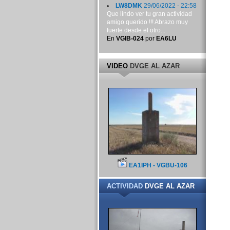
LW8DMK
29/06/2022 - 22:58
Que lindo ver tu gran actividad
amigo querido !!! Abrazo muy
fuerte desde el otro...
En
VGIB-024
por
EA6LU
VIDEO
DVGE AL AZAR
EA1IPH - VGBU-106
ACTIVIDAD
DVGE AL AZAR