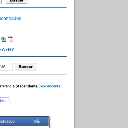
contrados
:
 EA7BY
eferencia (
Ascendente
/
Descendente
)
ima |
Indicativo
Día