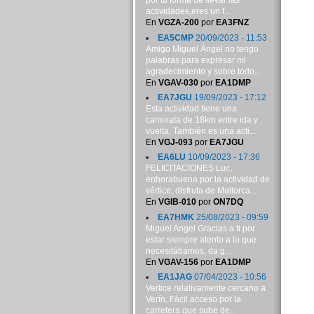
por tu forma de llevar las
actividades,eres un f...
En
VGZA-200
por
EA3FNZ
EA5CMP
20/09/2023 - 11:53
Amigo Miguel Ángel no tengo
palabras para expresar mi
agradecimiento y sobre todo...
En
VGAV-030
por
EA1DMP
EA7JGU
19/09/2023 - 17:12
Esta actividad tiene una
caminata de 18km entre ida y
vuelta. También es una acti...
En
VGJ-093
por
EA7JGU
EA6LU
10/09/2023 - 17:36
FELICITACIONES Luc,
enhorabuena por la actividad de
vértice, disfruta de Mallorca...
En
VGIB-010
por
ON7DQ
EA7HMK
25/08/2023 - 09:59
Miguel Angel Gracias a ti por
estar siempre atento a lo que
necesitábamos, da g...
En
VGAV-156
por
EA1DMP
EA1JAG
07/04/2023 - 10:56
Vertice relativamente cercano a
Verín. Fácil acceso por la
carretera que sube de...