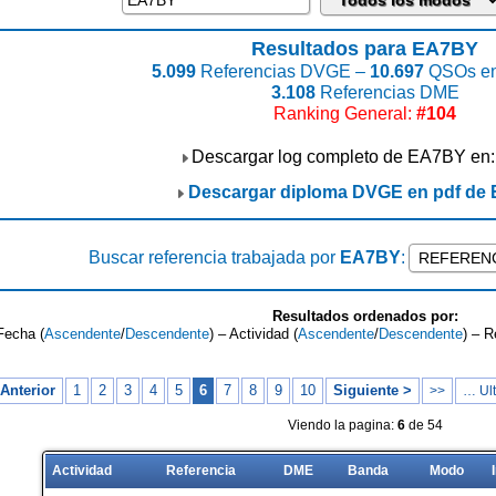
Resultados para EA7BY
5.099
Referencias DVGE –
10.697
QSOs en
3.108
Referencias DME
Ranking General:
#104
Descargar log completo de EA7BY en
Descargar diploma DVGE en pdf de
Buscar referencia trabajada por
EA7BY
:
Resultados ordenados por:
Fecha (
Ascendente
/
Descendente
) – Actividad (
Ascendente
/
Descendente
) – R
Anterior
1
2
3
4
5
6
7
8
9
10
Siguiente >
>>
… Ult
Viendo la pagina:
6
de 54
Actividad
Referencia
DME
Banda
Modo