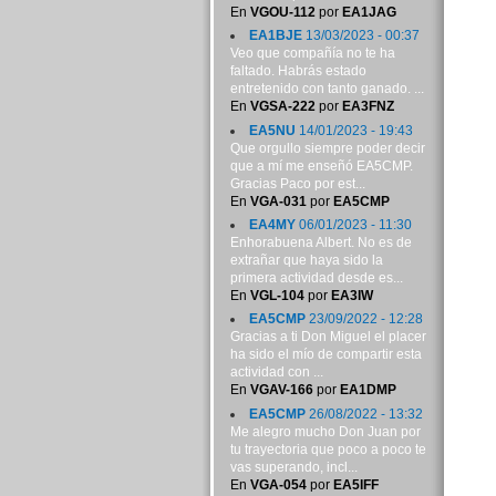
En
VGOU-112
por
EA1JAG
EA1BJE
13/03/2023 - 00:37
Veo que compañía no te ha
faltado. Habrás estado
entretenido con tanto ganado. ...
En
VGSA-222
por
EA3FNZ
EA5NU
14/01/2023 - 19:43
Que orgullo siempre poder decir
que a mí me enseñó EA5CMP.
Gracias Paco por est...
En
VGA-031
por
EA5CMP
EA4MY
06/01/2023 - 11:30
Enhorabuena Albert. No es de
extrañar que haya sido la
primera actividad desde es...
En
VGL-104
por
EA3IW
EA5CMP
23/09/2022 - 12:28
Gracias a ti Don Miguel el placer
ha sido el mío de compartir esta
actividad con ...
En
VGAV-166
por
EA1DMP
EA5CMP
26/08/2022 - 13:32
Me alegro mucho Don Juan por
tu trayectoria que poco a poco te
vas superando, incl...
En
VGA-054
por
EA5IFF