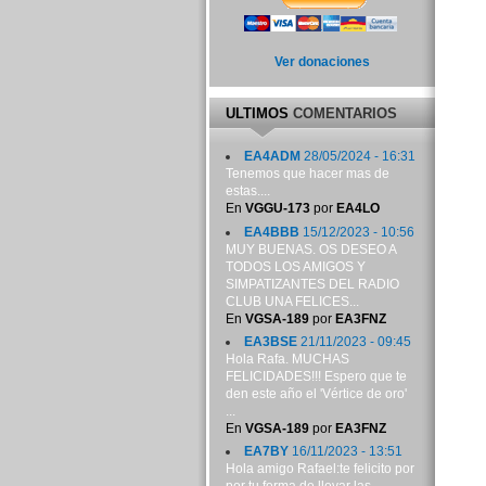
Ver donaciones
ULTIMOS
COMENTARIOS
EA4ADM
28/05/2024 - 16:31
Tenemos que hacer mas de
estas....
En
VGGU-173
por
EA4LO
EA4BBB
15/12/2023 - 10:56
MUY BUENAS. OS DESEO A
TODOS LOS AMIGOS Y
SIMPATIZANTES DEL RADIO
CLUB UNA FELICES...
En
VGSA-189
por
EA3FNZ
EA3BSE
21/11/2023 - 09:45
Hola Rafa. MUCHAS
FELICIDADES!!! Espero que te
den este año el 'Vértice de oro'
...
En
VGSA-189
por
EA3FNZ
EA7BY
16/11/2023 - 13:51
Hola amigo Rafael:te felicito por