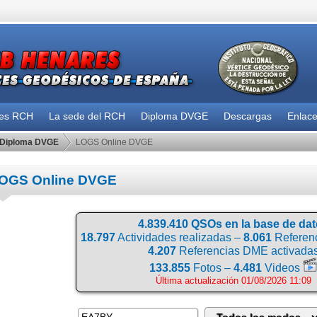
des RCH
La sede del RCH
Diploma DVGE
Descargas
Enlac
Diploma DVGE
LOGS Online DVGE
OGS Online DVGE
4.839.410 QSOs en la base de da
18.797
Actividades realizadas –
8.061
Referenc
4.207
Referencias DME activada
133.855
Fotos –
4.481
Videos
Última actualización 01/08/2026 11:09