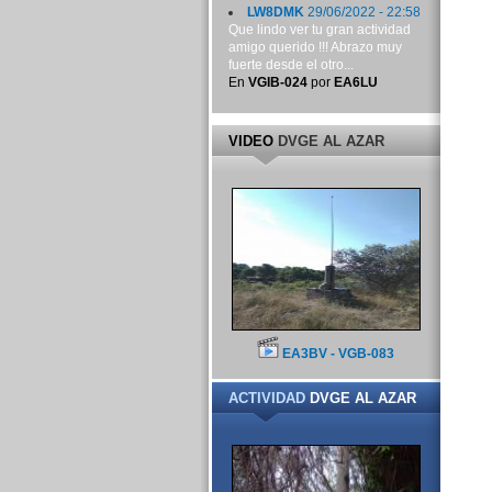
LW8DMK
29/06/2022 - 22:58
Que lindo ver tu gran actividad
amigo querido !!! Abrazo muy
fuerte desde el otro...
En
VGIB-024
por
EA6LU
VIDEO
DVGE AL AZAR
EA3BV - VGB-083
ACTIVIDAD
DVGE AL AZAR