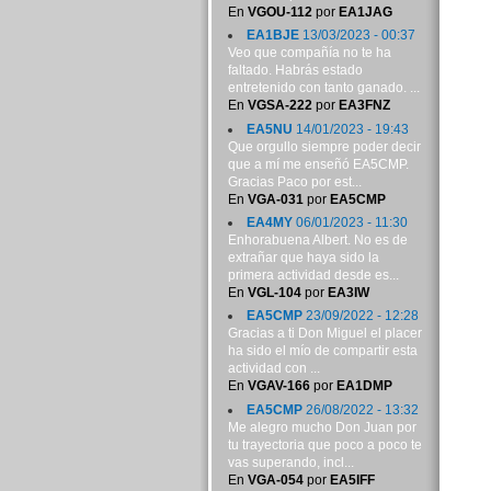
En
VGOU-112
por
EA1JAG
EA1BJE
13/03/2023 - 00:37
Veo que compañía no te ha
faltado. Habrás estado
entretenido con tanto ganado. ...
En
VGSA-222
por
EA3FNZ
EA5NU
14/01/2023 - 19:43
Que orgullo siempre poder decir
que a mí me enseñó EA5CMP.
Gracias Paco por est...
En
VGA-031
por
EA5CMP
EA4MY
06/01/2023 - 11:30
Enhorabuena Albert. No es de
extrañar que haya sido la
primera actividad desde es...
En
VGL-104
por
EA3IW
EA5CMP
23/09/2022 - 12:28
Gracias a ti Don Miguel el placer
ha sido el mío de compartir esta
actividad con ...
En
VGAV-166
por
EA1DMP
EA5CMP
26/08/2022 - 13:32
Me alegro mucho Don Juan por
tu trayectoria que poco a poco te
vas superando, incl...
En
VGA-054
por
EA5IFF