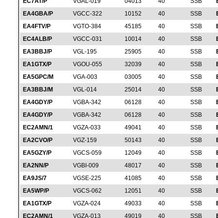
EC7AT/P
VGAL-019
04013
40
SSB
EA4GBA/P
VGCC-322
10152
40
SSB
EA4FTV/P
VGTO-384
45185
40
SSB
EC4ALB/P
VGCC-031
10014
40
SSB
EA3BBJ/P
VGL-195
25905
40
SSB
EA1GTX/P
VGOU-055
32039
40
SSB
EA5GPC/M
VGA-003
03005
40
SSB
EA3BBJ/M
VGL-014
25014
40
SSB
EA4GDY/P
VGBA-342
06128
40
SSB
EA4GDY/P
VGBA-342
06128
40
SSB
EC2AMN/1
VGZA-033
49041
40
SSB
EA2CVO/P
VGZ-159
50143
40
SSB
EA5GZY/P
VGCS-059
12049
40
SSB
EA2NN/P
VGBI-009
48017
40
SSB
EA9JS/7
VGSE-225
41085
40
SSB
EA5WP/P
VGCS-062
12051
40
SSB
EA1GTX/P
VGZA-024
49033
40
SSB
EC2AMN/1
VGZA-013
49019
40
SSB