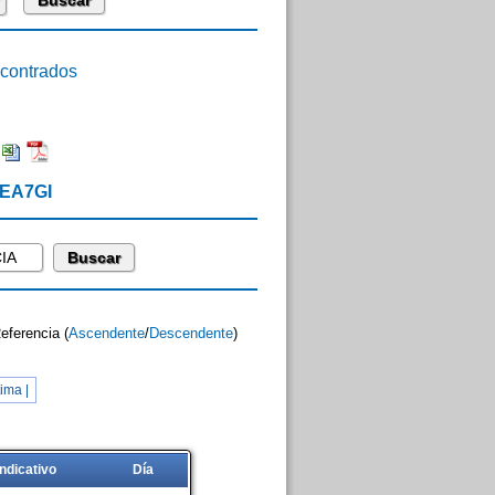
ontrados
 EA7GI
Referencia (
Ascendente
/
Descendente
)
ima |
Indicativo
Día