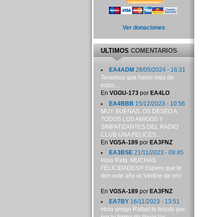
Ver donaciones
ULTIMOS
COMENTARIOS
EA4ADM
28/05/2024 - 16:31
Tenemos que hacer mas de
estas....
En
VGGU-173
por
EA4LO
EA4BBB
15/12/2023 - 10:56
MUY BUENAS. OS DESEO A
TODOS LOS AMIGOS Y
SIMPATIZANTES DEL RADIO
CLUB UNA FELICES...
En
VGSA-189
por
EA3FNZ
EA3BSE
21/11/2023 - 09:45
Hola Rafa. MUCHAS
FELICIDADES!!! Espero que te
den este año el 'Vértice de oro'
...
En
VGSA-189
por
EA3FNZ
EA7BY
16/11/2023 - 13:51
Hola amigo Rafael:te felicito por