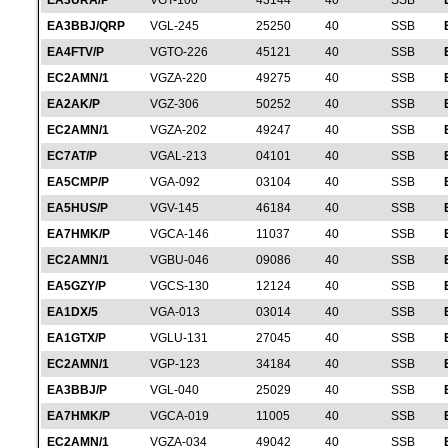
EA3URA/P
VGT-100
43144
40
SSB
EA3BBJ/QRP
VGL-245
25250
40
SSB
EA4FTV/P
VGTO-226
45121
40
SSB
EC2AMN/1
VGZA-220
49275
40
SSB
EA2AK/P
VGZ-306
50252
40
SSB
EC2AMN/1
VGZA-202
49247
40
SSB
EC7AT/P
VGAL-213
04101
40
SSB
EA5CMP/P
VGA-092
03104
40
SSB
EA5HUS/P
VGV-145
46184
40
SSB
EA7HMK/P
VGCA-146
11037
40
SSB
EC2AMN/1
VGBU-046
09086
40
SSB
EA5GZY/P
VGCS-130
12124
40
SSB
EA1DX/5
VGA-013
03014
40
SSB
EA1GTX/P
VGLU-131
27045
40
SSB
EC2AMN/1
VGP-123
34184
40
SSB
EA3BBJ/P
VGL-040
25029
40
SSB
EA7HMK/P
VGCA-019
11005
40
SSB
EC2AMN/1
VGZA-034
49042
40
SSB