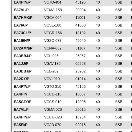
EA4FTV/P
VGTO-404
45195
40
SSB
EA7VL/P
VGMA-158
29094
40
SSB
EA7HMK/P
VGCA-004
11001
40
SSB
EA7IA/P
VGSE-160
41060
40
SSB
EA7JCL/P
VGGR-156
18102
40
SSB
EA1IEH/P
VGSO-077
42049
40
SSB
EC2AMN/P
VGNA-082
31107
40
SSB
EA3BBJ/P
VGL-086
25067
40
SSB
EA1JJ/P
VGAV-185
05253
40
SSB
EA3BBJ/P
VGL-202
25902
40
SSB
EA2RY/P
VGVI-019
01014
40
SSB
EA4FTV/P
VGTO-310
45156
40
SSB
EA4FTV
VGCU-118
16087
40
SSB
EA5GZY/P
VGCS-010
12005
40
SSB
EA7VL/P
VGMA-026
29015
40
SSB
EA4FTV/P
VGCU-323
16264
40
SSB
EA5EI/P
VGAB-070
02015
40
SSB