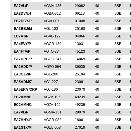
EA7VL/P
VGMA-135
29082
40
SSB
EA2DVN/4
VGBA-312
06113
40
SSB
EB2DCY/P
VGVI-007
01008
40
SSB
EA3BBJ/M
VGL-183
25168
40
SSB
EC7AT/P
VGAL-129
04066
40
SSB
EA4EVY/P
VGCR-139
13031
40
SSB
EA4FTV/P
VGTO-234
45123
40
SSB
EA7URC/P
VGCO-247
14069
40
SSB
EA1HDD/P
VGPO-064
36035
40
SSB
EA3GZR/P
VGL-200
25194
40
SSB
EA5ADM/7
VGJ-227
23081
40
SSB
EA5ER/7/QRP
VGJ-186
23070
40
SSB
EC2AMN/1
VGZA-195
49239
40
SSB
EC2AMN/1
VGZA-195
49239
40
SSB
EA7VL/P
VGMA-131
29079
40
SSB
EA7HNY/P
VGGR-082
18061
40
SSB
EA1GTX/M
VGLU-053
27018
40
SSB