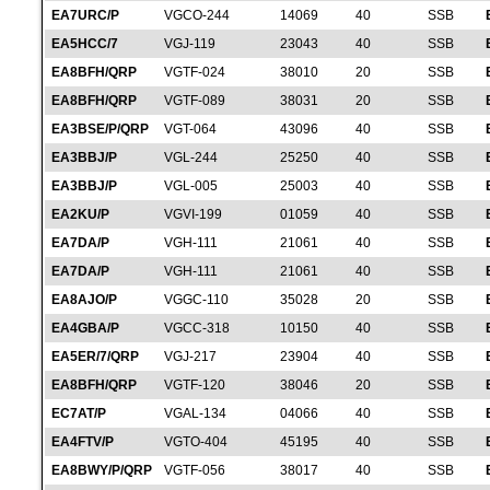
EA7URC/P
VGCO-244
14069
40
SSB
EA5HCC/7
VGJ-119
23043
40
SSB
EA8BFH/QRP
VGTF-024
38010
20
SSB
EA8BFH/QRP
VGTF-089
38031
20
SSB
EA3BSE/P/QRP
VGT-064
43096
40
SSB
EA3BBJ/P
VGL-244
25250
40
SSB
EA3BBJ/P
VGL-005
25003
40
SSB
EA2KU/P
VGVI-199
01059
40
SSB
EA7DA/P
VGH-111
21061
40
SSB
EA7DA/P
VGH-111
21061
40
SSB
EA8AJO/P
VGGC-110
35028
20
SSB
EA4GBA/P
VGCC-318
10150
40
SSB
EA5ER/7/QRP
VGJ-217
23904
40
SSB
EA8BFH/QRP
VGTF-120
38046
20
SSB
EC7AT/P
VGAL-134
04066
40
SSB
EA4FTV/P
VGTO-404
45195
40
SSB
EA8BWY/P/QRP
VGTF-056
38017
40
SSB