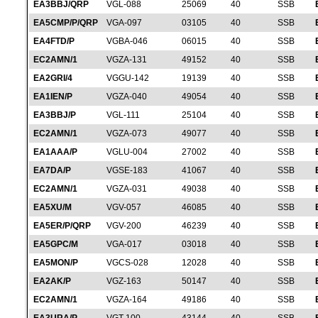
EA3BBJ/QRP
VGL-088
25069
40
SSB
EA5CMP/P/QRP
VGA-097
03105
40
SSB
EA4FTD/P
VGBA-046
06015
40
SSB
EC2AMN/1
VGZA-131
49152
40
SSB
EA2GRI/4
VGGU-142
19139
40
SSB
EA1IEN/P
VGZA-040
49054
40
SSB
EA3BBJ/P
VGL-111
25104
40
SSB
EC2AMN/1
VGZA-073
49077
40
SSB
EA1AAA/P
VGLU-004
27002
40
SSB
EA7DA/P
VGSE-183
41067
40
SSB
EC2AMN/1
VGZA-031
49038
40
SSB
EA5XU/M
VGV-057
46085
40
SSB
EA5ER/P/QRP
VGV-200
46239
40
SSB
EA5GPC/M
VGA-017
03018
40
SSB
EA5MON/P
VGCS-028
12028
40
SSB
EA2AK/P
VGZ-163
50147
40
SSB
EC2AMN/1
VGZA-164
49186
40
SSB