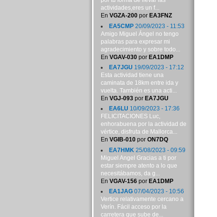
por tu forma de llevar las
actividades,eres un f...
En
VGZA-200
por
EA3FNZ
EA5CMP
20/09/2023 - 11:53
Amigo Miguel Ángel no tengo
palabras para expresar mi
agradecimiento y sobre todo...
En
VGAV-030
por
EA1DMP
EA7JGU
19/09/2023 - 17:12
Esta actividad tiene una
caminata de 18km entre ida y
vuelta. También es una acti...
En
VGJ-093
por
EA7JGU
EA6LU
10/09/2023 - 17:36
FELICITACIONES Luc,
enhorabuena por la actividad de
vértice, disfruta de Mallorca...
En
VGIB-010
por
ON7DQ
EA7HMK
25/08/2023 - 09:59
Miguel Angel Gracias a ti por
estar siempre atento a lo que
necesitábamos, da g...
En
VGAV-156
por
EA1DMP
EA1JAG
07/04/2023 - 10:56
Vertice relativamente cercano a
Verín. Fácil acceso por la
carretera que sube de...