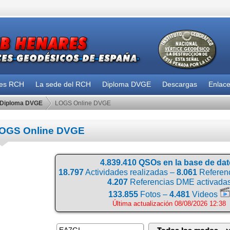
des RCH
La sede del RCH
Diploma DVGE
Descargas
Enlac
Diploma DVGE
LOGS Online DVGE
OGS Online DVGE
4.839.410 QSOs en la base de da
18.797
Actividades realizadas –
8.061
Referenc
4.207
Referencias DME activada
133.855
Fotos –
4.481
Videos
Última actualización 08/08/2026 12:38