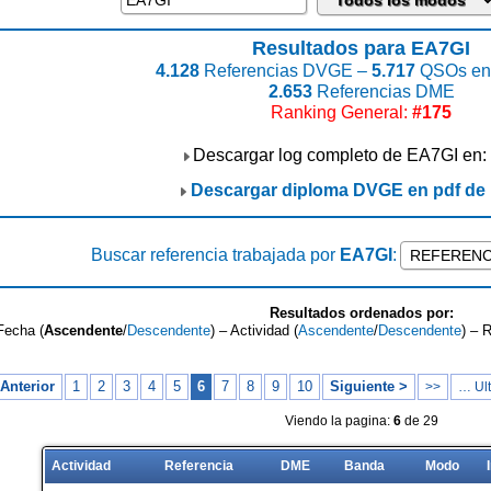
Resultados para EA7GI
4.128
Referencias DVGE –
5.717
QSOs enc
2.653
Referencias DME
Ranking General:
#175
Descargar log completo de EA7GI en:
Descargar diploma DVGE en pdf de
Buscar referencia trabajada por
EA7GI
:
Resultados ordenados por:
Fecha (
Ascendente
/
Descendente
) – Actividad (
Ascendente
/
Descendente
) – 
Anterior
1
2
3
4
5
6
7
8
9
10
Siguiente >
>>
… Ult
Viendo la pagina:
6
de 29
Actividad
Referencia
DME
Banda
Modo