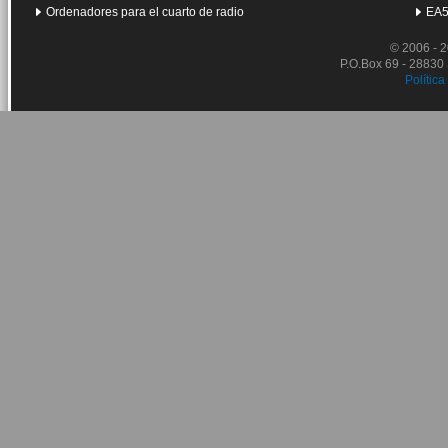
Ordenadores para el cuarto de radio
EA5
© 2006 - 
P.O.Box 69 - 28830
Política