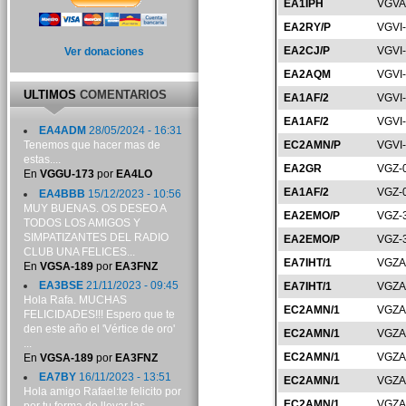
EA1IPH
VGVA
EA2RY/P
VGVI
EA2CJ/P
VGVI
Ver donaciones
EA2AQM
VGVI
ULTIMOS
COMENTARIOS
EA1AF/2
VGVI
EA1AF/2
VGVI
EA4ADM
28/05/2024 - 16:31
EC2AMN/P
VGVI
Tenemos que hacer mas de
estas....
EA2GR
VGZ-
En
VGGU-173
por
EA4LO
EA1AF/2
VGZ-
EA4BBB
15/12/2023 - 10:56
MUY BUENAS. OS DESEO A
EA2EMO/P
VGZ-
TODOS LOS AMIGOS Y
SIMPATIZANTES DEL RADIO
EA2EMO/P
VGZ-
CLUB UNA FELICES...
EA7IHT/1
VGZA
En
VGSA-189
por
EA3FNZ
EA3BSE
21/11/2023 - 09:45
EA7IHT/1
VGZA
Hola Rafa. MUCHAS
EC2AMN/1
VGZA
FELICIDADES!!! Espero que te
den este año el 'Vértice de oro'
EC2AMN/1
VGZA
...
EC2AMN/1
VGZA
En
VGSA-189
por
EA3FNZ
EA7BY
16/11/2023 - 13:51
EC2AMN/1
VGZA
Hola amigo Rafael:te felicito por
EC2AMN/1
VGZA