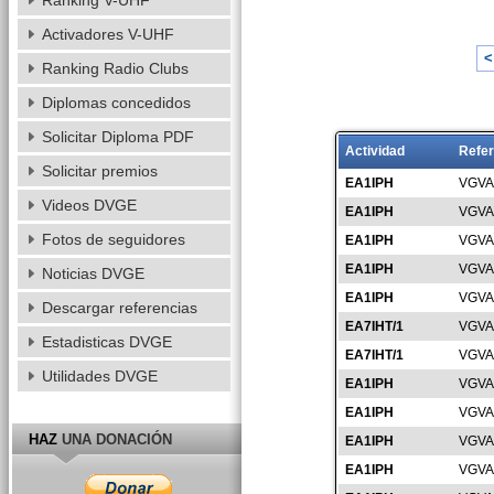
Ranking V-UHF
Activadores V-UHF
<
Ranking Radio Clubs
Diplomas concedidos
Solicitar Diploma PDF
Actividad
Refer
Solicitar premios
EA1IPH
VGVA
Videos DVGE
EA1IPH
VGVA
Fotos de seguidores
EA1IPH
VGVA
EA1IPH
VGVA
Noticias DVGE
EA1IPH
VGVA
Descargar referencias
EA7IHT/1
VGVA
Estadisticas DVGE
EA7IHT/1
VGVA
Utilidades DVGE
EA1IPH
VGVA
EA1IPH
VGVA
HAZ
UNA DONACIÓN
EA1IPH
VGVA
EA1IPH
VGVA