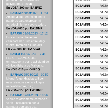
por tu forma de llevar las
actividades,eres un f...
EC2AMN/1
VGZA
En
VGZA-200
por
EA3FNZ
EC2AMN/1
VGZA
EA5CMP
20/09/2023 - 11:53
Amigo Miguel Ángel no tengo
EC2AMN/1
VGZA
palabras para expresar mi
agradecimiento y sobre todo...
EC2AMN/1
VGZA
En
VGAV-030
por
EA1DMP
EC2AMN/1
VGZA
EA7JGU
19/09/2023 - 17:12
EC2AMN/1
VGZA
Esta actividad tiene una
caminata de 18km entre ida y
EC2AMN/1
VGZA
vuelta. También es una acti...
En
VGJ-093
por
EA7JGU
EC2AMN/1
VGZA
EA6LU
10/09/2023 - 17:36
EC2AMN/1
VGZA
FELICITACIONES Luc,
enhorabuena por la actividad de
EC2AMN/1
VGZA
vértice, disfruta de Mallorca...
EC2AMN/1
VGZA
En
VGIB-010
por
ON7DQ
EA7HMK
25/08/2023 - 09:59
EC2AMN/1
VGZA
Miguel Angel Gracias a ti por
EC2AMN/1
VGZA
estar siempre atento a lo que
necesitábamos, da g...
EC2AMN/1
VGZA
En
VGAV-156
por
EA1DMP
EC2AMN/1
VGZA
EA1JAG
07/04/2023 - 10:56
Vertice relativamente cercano a
EC2AMN/1
VGZA
Verín. Fácil acceso por la
EC2AMN/1
VGZA
carretera que sube de...