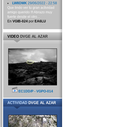
LW8DMK
29/06/2022 - 22:58
Que lindo ver tu gran actividad
amigo querido !!! Abrazo muy
fuerte desde el otro...
En
VGIB-024
por
EA6LU
VIDEO
DVGE AL AZAR
EC1DD/P - VGPO-014
ACTIVIDAD
DVGE AL AZAR