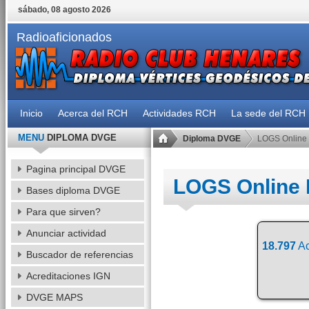
sábado, 08 agosto 2026
Radioaficionados
Inicio
Acerca del RCH
Actividades RCH
La sede del RCH
MENU
DIPLOMA DVGE
Diploma DVGE
LOGS Online
Pagina principal DVGE
LOGS Online
Bases diploma DVGE
Para que sirven?
Anunciar actividad
18.797
Ac
Buscador de referencias
Acreditaciones IGN
DVGE MAPS