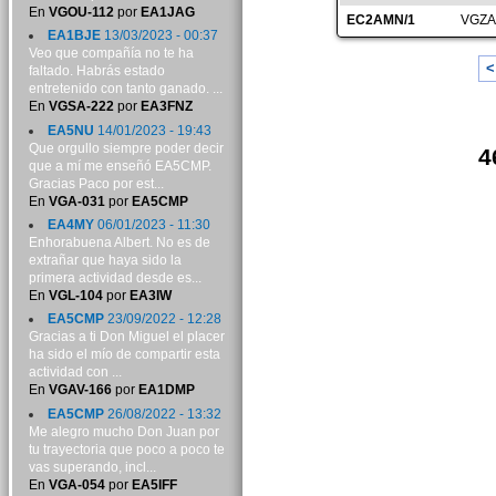
En
VGOU-112
por
EA1JAG
EC2AMN/1
VGZA
EA1BJE
13/03/2023 - 00:37
Veo que compañía no te ha
<
faltado. Habrás estado
entretenido con tanto ganado. ...
En
VGSA-222
por
EA3FNZ
EA5NU
14/01/2023 - 19:43
Que orgullo siempre poder decir
4
que a mí me enseñó EA5CMP.
Gracias Paco por est...
En
VGA-031
por
EA5CMP
EA4MY
06/01/2023 - 11:30
Enhorabuena Albert. No es de
extrañar que haya sido la
primera actividad desde es...
En
VGL-104
por
EA3IW
EA5CMP
23/09/2022 - 12:28
Gracias a ti Don Miguel el placer
ha sido el mío de compartir esta
actividad con ...
En
VGAV-166
por
EA1DMP
EA5CMP
26/08/2022 - 13:32
Me alegro mucho Don Juan por
tu trayectoria que poco a poco te
vas superando, incl...
En
VGA-054
por
EA5IFF