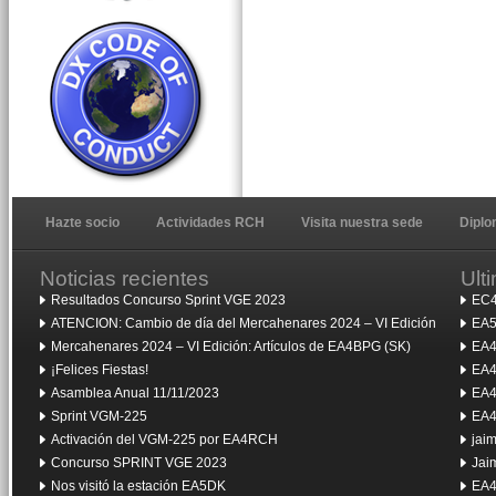
Hazte socio
Actividades RCH
Visita nuestra sede
Dipl
Noticias recientes
Ult
Resultados Concurso Sprint VGE 2023
EC4
ATENCION: Cambio de día del Mercahenares 2024 – VI Edición
EA5
Mercahenares 2024 – VI Edición: Artículos de EA4BPG (SK)
EA4
¡Felices Fiestas!
EA4
Asamblea Anual 11/11/2023
EA4
Sprint VGM-225
EA4
Activación del VGM-225 por EA4RCH
jai
Concurso SPRINT VGE 2023
Jai
Nos visitó la estación EA5DK
EA4