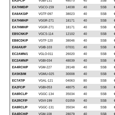
EA2FC/P
VGBI-131
48075
40
SSB
EA7HMD/P
VGCO-159
14038
40
SSB
EA8AKG/P
VGTF-097
38023
40
SSB
EA7HMH/P
VGGR-271
18171
40
SSB
EA7HMH/P
VGGR-271
18171
40
SSB
EB5CNK/P
VGCS-114
12102
40
SSB
EB8CDK/P
VGTF-120
38046
40
SSB
EA6AIU/P
VGIB-103
07031
40
SSB
EC2AMN/1
VGLO-011
26020
40
SSB
EC2AMN/P
VGBI-034
48039
40
SSB
EA4RCH/P
VGM-227
28148
40
SSB
EA5KB/M
VGMU-025
30008
40
SSB
EC7AT/P
VGAL-121
04063
80
SSB
EA2FC/P
VGBI-053
48075
40
SSB
EA8RCL/P
VGGC-134
35034
40
SSB
EA2RCF/P
VGVI-199
01059
40
SSB
EA8RCL/P
VGGC-131
35034
40
SSB
EA4RCH/P
VGM-108
28079
40
SSB