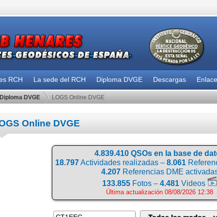
des RCH
La sede del RCH
Diploma DVGE
Descargas
Enlac
Diploma DVGE
LOGS Online DVGE
OGS Online DVGE
4.839.410 QSOs en la base de da
18.797
Actividades realizadas –
8.061
Referenc
4.207
Referencias DME activada
133.855
Fotos –
4.481
Videos
Última actualización 08/08/2026 12:38