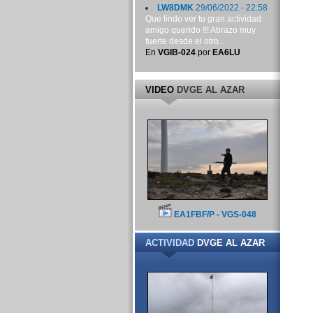
LW8DMK
29/06/2022 - 22:58
Que lindo ver tu gran actividad
amigo querido !!! Abrazo muy
fuerte desde el otro...
En
VGIB-024
por
EA6LU
VIDEO
DVGE AL AZAR
EA1FBF/P - VGS-048
ACTIVIDAD
DVGE AL AZAR