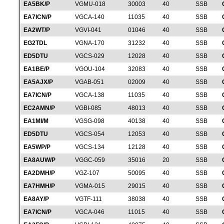
EA5BK/P
VGMU-018
30003
40
SSB
EA7ICN/P
VGCA-140
11035
40
SSB
EA2WT/P
VGVI-041
01046
40
SSB
EG2TDL
VGNA-170
31232
40
SSB
ED5DTU
VGCS-029
12028
40
SSB
EA1BE/P
VGOU-104
32083
40
SSB
EA5AJX/P
VGAB-051
02009
40
SSB
EA7ICN/P
VGCA-138
11035
40
SSB
EC2AMN/P
VGBI-085
48013
40
SSB
EA1MI/M
VGSG-098
40138
40
SSB
ED5DTU
VGCS-054
12053
40
SSB
EA5WP/P
VGCS-134
12128
40
SSB
EA8AUW/P
VGGC-059
35016
20
SSB
EA2DMH/P
VGZ-107
50095
40
SSB
EA7HMH/P
VGMA-015
29015
40
SSB
EA8AY/P
VGTF-111
38038
40
SSB
EA7ICN/P
VGCA-046
11015
40
SSB