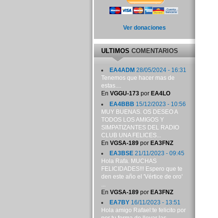
Ver donaciones
ULTIMOS
COMENTARIOS
EA4ADM
28/05/2024 - 16:31
Tenemos que hacer mas de
estas....
En
VGGU-173
por
EA4LO
EA4BBB
15/12/2023 - 10:56
MUY BUENAS. OS DESEO A
TODOS LOS AMIGOS Y
SIMPATIZANTES DEL RADIO
CLUB UNA FELICES...
En
VGSA-189
por
EA3FNZ
EA3BSE
21/11/2023 - 09:45
Hola Rafa. MUCHAS
FELICIDADES!!! Espero que te
den este año el 'Vértice de oro'
...
En
VGSA-189
por
EA3FNZ
EA7BY
16/11/2023 - 13:51
Hola amigo Rafael:te felicito por