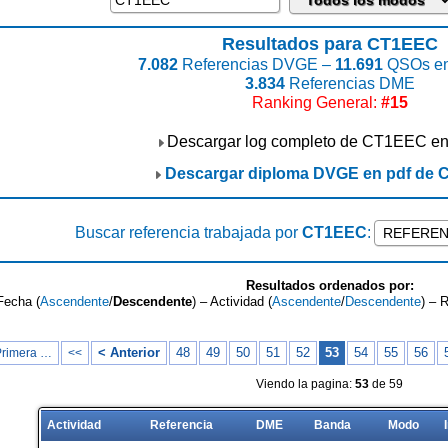
Resultados para CT1EEC
7.082
Referencias DVGE –
11.691
QSOs en
3.834
Referencias DME
Ranking General:
#15
Descargar log completo de CT1EEC e
Descargar diploma DVGE en pdf de
Buscar referencia trabajada por
CT1EEC
:
Resultados ordenados por:
Fecha (
Ascendente
/
Descendente
) – Actividad (
Ascendente
/
Descendente
) – 
< Anterior
48
49
50
51
52
53
54
55
56
Primera …
<<
Viendo la pagina:
53
de 59
Actividad
Referencia
DME
Banda
Modo