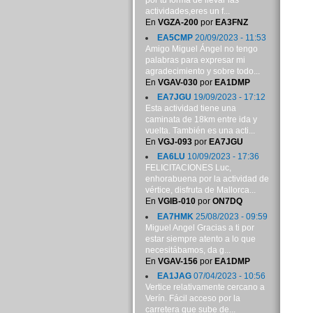
por tu forma de llevar las
actividades,eres un f...
En
VGZA-200
por
EA3FNZ
EA5CMP
20/09/2023 - 11:53
Amigo Miguel Ángel no tengo
palabras para expresar mi
agradecimiento y sobre todo...
En
VGAV-030
por
EA1DMP
EA7JGU
19/09/2023 - 17:12
Esta actividad tiene una
caminata de 18km entre ida y
vuelta. También es una acti...
En
VGJ-093
por
EA7JGU
EA6LU
10/09/2023 - 17:36
FELICITACIONES Luc,
enhorabuena por la actividad de
vértice, disfruta de Mallorca...
En
VGIB-010
por
ON7DQ
EA7HMK
25/08/2023 - 09:59
Miguel Angel Gracias a ti por
estar siempre atento a lo que
necesitábamos, da g...
En
VGAV-156
por
EA1DMP
EA1JAG
07/04/2023 - 10:56
Vertice relativamente cercano a
Verín. Fácil acceso por la
carretera que sube de...