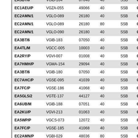
EA3BT/6
VGIB-164
07046
40
SSB
EC1AEU/P
VGZA-055
49066
40
SSB
EC2AMN/1
VGLO-089
26180
40
SSB
EC2AMN/1
VGLO-089
26180
80
SSB
EC2AMN/1
VGLO-090
26180
40
SSB
EA3BT/6
VGIB-183
07050
40
SSB
EA4TL/M
VGCC-005
10003
40
SSB
EA2RY/P
VGVI-007
01008
40
SSB
EA7HMH/P
VGMA-154
29094
40
SSB
EA3BT/6
VGIB-180
07050
40
SSB
EC7AHC/P
VGSE-095
41039
40
SSB
EA7FC/P
VGSE-186
41068
40
SSB
EA5GLS/2
VGTE-137
44127
40
SSB
EA6UB/M
VGIB-188
07051
40
SSB
EA2KU/P
VGVI-213
01063
40
SSB
EA5WP/P
VGCS-073
12072
40
SSB
EA7FC/P
VGSE-185
41068
40
SSB
EC2AMN/P
VGBI-029
48036
80
SSB