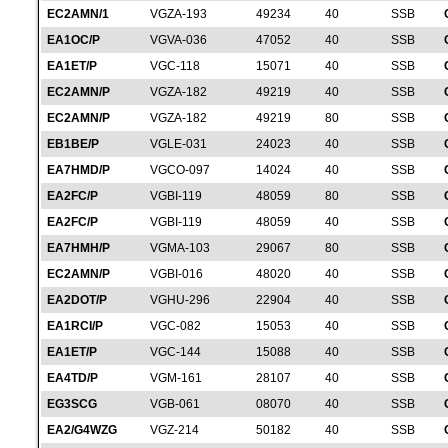
EC2AMN/1
VGZA-193
49234
40
SSB
EA1OC/P
VGVA-036
47052
40
SSB
EA1ET/P
VGC-118
15071
40
SSB
EC2AMN/P
VGZA-182
49219
40
SSB
EC2AMN/P
VGZA-182
49219
80
SSB
EB1BE/P
VGLE-031
24023
40
SSB
EA7HMD/P
VGCO-097
14024
40
SSB
EA2FC/P
VGBI-119
48059
80
SSB
EA2FC/P
VGBI-119
48059
40
SSB
EA7HMH/P
VGMA-103
29067
80
SSB
EC2AMN/P
VGBI-016
48020
40
SSB
EA2DOT/P
VGHU-296
22904
40
SSB
EA1RCI/P
VGC-082
15053
40
SSB
EA1ET/P
VGC-144
15088
40
SSB
EA4TD/P
VGM-161
28107
40
SSB
EG3SCG
VGB-061
08070
40
SSB
EA2/G4WZG
VGZ-214
50182
40
SSB