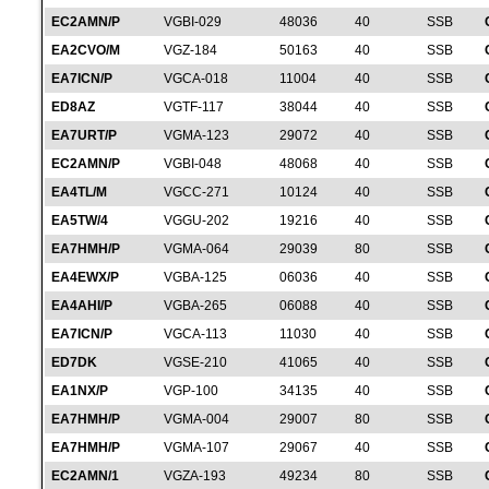
EC2AMN/P
VGBI-029
48036
40
SSB
EA2CVO/M
VGZ-184
50163
40
SSB
EA7ICN/P
VGCA-018
11004
40
SSB
ED8AZ
VGTF-117
38044
40
SSB
EA7URT/P
VGMA-123
29072
40
SSB
EC2AMN/P
VGBI-048
48068
40
SSB
EA4TL/M
VGCC-271
10124
40
SSB
EA5TW/4
VGGU-202
19216
40
SSB
EA7HMH/P
VGMA-064
29039
80
SSB
EA4EWX/P
VGBA-125
06036
40
SSB
EA4AHI/P
VGBA-265
06088
40
SSB
EA7ICN/P
VGCA-113
11030
40
SSB
ED7DK
VGSE-210
41065
40
SSB
EA1NX/P
VGP-100
34135
40
SSB
EA7HMH/P
VGMA-004
29007
80
SSB
EA7HMH/P
VGMA-107
29067
40
SSB
EC2AMN/1
VGZA-193
49234
80
SSB