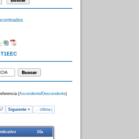
contrados
n:
 CT1EEC
Referencia (
Ascendente
/
Descendente
)
57
Siguiente >
… Ultima |
Indicativo
Día