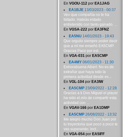
En
VGOU-112
por
EA1JAG
EA1BJE
13/03/2023 - 00:37
Veo que compañía no te ha
faltado. Habrás estado
entretenido con tanto ganado. ...
En
VGSA-222
por
EA3FNZ
EA5NU
14/01/2023 - 19:43
Que orgullo siempre poder decir
que a mí me enseñó EA5CMP.
Gracias Paco por est...
En
VGA-031
por
EA5CMP
EA4MY
06/01/2023 - 11:30
Enhorabuena Albert. No es de
extrañar que haya sido la
primera actividad desde es...
En
VGL-104
por
EA3IW
EA5CMP
23/09/2022 - 12:28
Gracias a ti Don Miguel el placer
ha sido el mío de compartir esta
actividad con ...
En
VGAV-166
por
EA1DMP
EA5CMP
26/08/2022 - 13:32
Me alegro mucho Don Juan por
tu trayectoria que poco a poco te
vas superando, incl...
En
VGA-054
por
EA5IFF