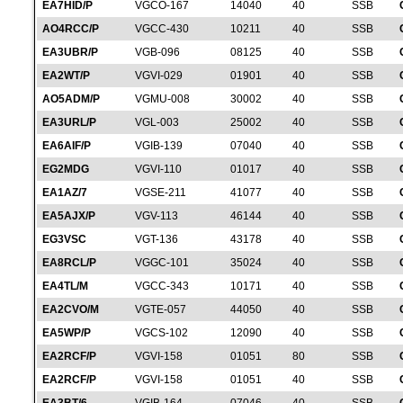
EA7HID/P
VGCO-167
14040
40
SSB
AO4RCC/P
VGCC-430
10211
40
SSB
EA3UBR/P
VGB-096
08125
40
SSB
EA2WT/P
VGVI-029
01901
40
SSB
AO5ADM/P
VGMU-008
30002
40
SSB
EA3URL/P
VGL-003
25002
40
SSB
EA6AIF/P
VGIB-139
07040
40
SSB
EG2MDG
VGVI-110
01017
40
SSB
EA1AZ/7
VGSE-211
41077
40
SSB
EA5AJX/P
VGV-113
46144
40
SSB
EG3VSC
VGT-136
43178
40
SSB
EA8RCL/P
VGGC-101
35024
40
SSB
EA4TL/M
VGCC-343
10171
40
SSB
EA2CVO/M
VGTE-057
44050
40
SSB
EA5WP/P
VGCS-102
12090
40
SSB
EA2RCF/P
VGVI-158
01051
80
SSB
EA2RCF/P
VGVI-158
01051
40
SSB