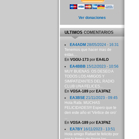
Ver donaciones
ULTIMOS
COMENTARIOS
EA4ADM
28/05/2024 - 16:31
Tenemos que hacer mas de
estas....
En
VGGU-173
por
EA4LO
EA4BBB
15/12/2023 - 10:56
MUY BUENAS. OS DESEO A
TODOS LOS AMIGOS Y
SIMPATIZANTES DEL RADIO
CLUB UNA FELICES...
En
VGSA-189
por
EA3FNZ
EA3BSE
21/11/2023 - 09:45
Hola Rafa. MUCHAS
FELICIDADES!!! Espero que te
den este año el 'Vértice de oro'
...
En
VGSA-189
por
EA3FNZ
EA7BY
16/11/2023 - 13:51
Hola amigo Rafael:te felicito por