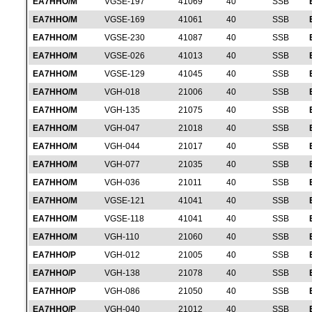
EA7HHO/M
VGSE-197
41069
40
SSB
EA7HHO/M
VGSE-169
41061
40
SSB
EA7HHO/M
VGSE-230
41087
40
SSB
EA7HHO/M
VGSE-026
41013
40
SSB
EA7HHO/M
VGSE-129
41045
40
SSB
EA7HHO/M
VGH-018
21006
40
SSB
EA7HHO/M
VGH-135
21075
40
SSB
EA7HHO/M
VGH-047
21018
40
SSB
EA7HHO/M
VGH-044
21017
40
SSB
EA7HHO/M
VGH-077
21035
40
SSB
EA7HHO/M
VGH-036
21011
40
SSB
EA7HHO/M
VGSE-121
41041
40
SSB
EA7HHO/M
VGSE-118
41041
40
SSB
EA7HHO/M
VGH-110
21060
40
SSB
EA7HHO/P
VGH-012
21005
40
SSB
EA7HHO/P
VGH-138
21078
40
SSB
EA7HHO/P
VGH-086
21050
40
SSB
EA7HHO/P
VGH-040
21012
40
SSB