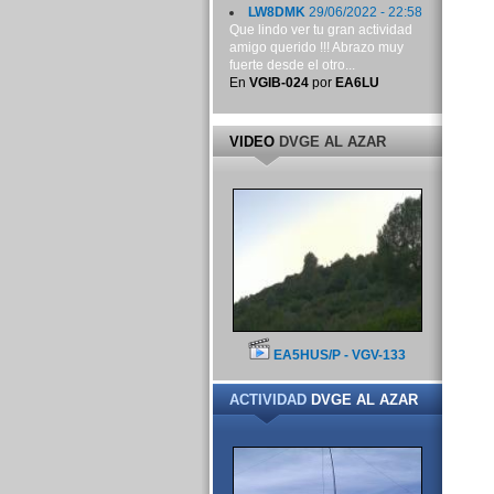
LW8DMK
29/06/2022 - 22:58
Que lindo ver tu gran actividad
amigo querido !!! Abrazo muy
fuerte desde el otro...
En
VGIB-024
por
EA6LU
VIDEO
DVGE AL AZAR
EA5HUS/P - VGV-133
ACTIVIDAD
DVGE AL AZAR