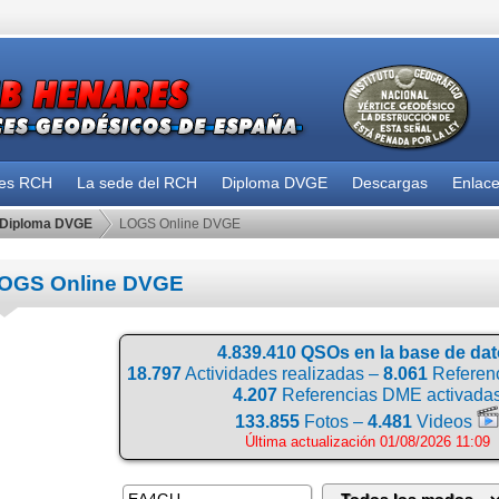
des RCH
La sede del RCH
Diploma DVGE
Descargas
Enlac
Diploma DVGE
LOGS Online DVGE
OGS Online DVGE
4.839.410 QSOs en la base de da
18.797
Actividades realizadas –
8.061
Referenc
4.207
Referencias DME activada
133.855
Fotos –
4.481
Videos
Última actualización 01/08/2026 11:09