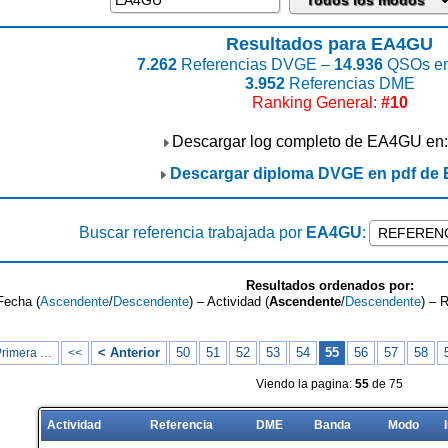
Resultados para EA4GU
7.262
Referencias DVGE –
14.936
QSOs en
3.952
Referencias DME
Ranking General:
#10
Descargar log completo de EA4GU en
Descargar diploma DVGE en pdf de
Buscar referencia trabajada por
EA4GU
:
Resultados ordenados por:
Fecha (
Ascendente
/
Descendente
) – Actividad (
Ascendente
/
Descendente
) – 
< Anterior
50
51
52
53
54
55
56
57
58
Primera …
<<
Viendo la pagina:
55
de 75
Actividad
Referencia
DME
Banda
Modo