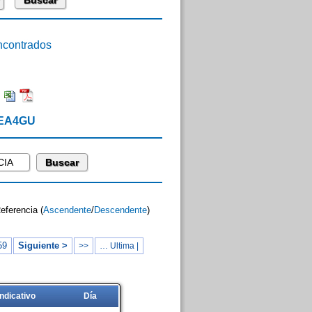
contrados
:
 EA4GU
Referencia (
Ascendente
/
Descendente
)
59
Siguiente >
>>
… Ultima |
Indicativo
Día