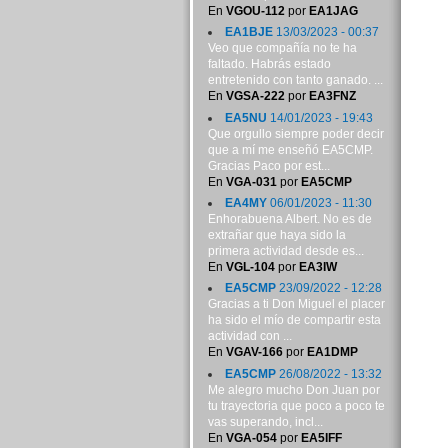
En
VGOU-112
por
EA1JAG
EA1BJE
13/03/2023 - 00:37
Veo que compañía no te ha
faltado. Habrás estado
entretenido con tanto ganado. ...
En
VGSA-222
por
EA3FNZ
EA5NU
14/01/2023 - 19:43
Que orgullo siempre poder decir
que a mí me enseñó EA5CMP.
Gracias Paco por est...
En
VGA-031
por
EA5CMP
EA4MY
06/01/2023 - 11:30
Enhorabuena Albert. No es de
extrañar que haya sido la
primera actividad desde es...
En
VGL-104
por
EA3IW
EA5CMP
23/09/2022 - 12:28
Gracias a ti Don Miguel el placer
ha sido el mío de compartir esta
actividad con ...
En
VGAV-166
por
EA1DMP
EA5CMP
26/08/2022 - 13:32
Me alegro mucho Don Juan por
tu trayectoria que poco a poco te
vas superando, incl...
En
VGA-054
por
EA5IFF