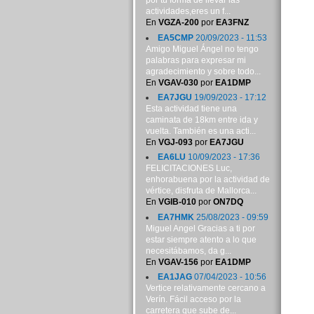
por tu forma de llevar las
actividades,eres un f...
En
VGZA-200
por
EA3FNZ
EA5CMP
20/09/2023 - 11:53
Amigo Miguel Ángel no tengo
palabras para expresar mi
agradecimiento y sobre todo...
En
VGAV-030
por
EA1DMP
EA7JGU
19/09/2023 - 17:12
Esta actividad tiene una
caminata de 18km entre ida y
vuelta. También es una acti...
En
VGJ-093
por
EA7JGU
EA6LU
10/09/2023 - 17:36
FELICITACIONES Luc,
enhorabuena por la actividad de
vértice, disfruta de Mallorca...
En
VGIB-010
por
ON7DQ
EA7HMK
25/08/2023 - 09:59
Miguel Angel Gracias a ti por
estar siempre atento a lo que
necesitábamos, da g...
En
VGAV-156
por
EA1DMP
EA1JAG
07/04/2023 - 10:56
Vertice relativamente cercano a
Verín. Fácil acceso por la
carretera que sube de...