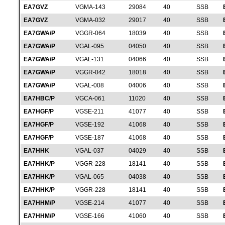
EA7GVZ
VGMA-143
29084
40
SSB
EA7GVZ
VGMA-032
29017
40
SSB
EA7GWA/P
VGGR-064
18039
40
SSB
EA7GWA/P
VGAL-095
04050
40
SSB
EA7GWA/P
VGAL-131
04066
40
SSB
EA7GWA/P
VGGR-042
18018
40
SSB
EA7GWA/P
VGAL-008
04006
40
SSB
EA7HBC/P
VGCA-061
11020
40
SSB
EA7HGF/P
VGSE-211
41077
40
SSB
EA7HGF/P
VGSE-192
41068
40
SSB
EA7HGF/P
VGSE-187
41068
40
SSB
EA7HHK
VGAL-037
04029
40
SSB
EA7HHK/P
VGGR-228
18141
40
SSB
EA7HHK/P
VGAL-065
04038
40
SSB
EA7HHK/P
VGGR-228
18141
40
SSB
EA7HHM/P
VGSE-214
41077
40
SSB
EA7HHM/P
VGSE-166
41060
40
SSB