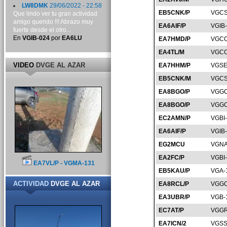
LW8DMK
29/06/2022 - 22:58
EB5CNK/P
VGCS
Que lindo ver tu gran actividad
amigo querido !!! Abrazo muy
EA6AIF/P
VGIB
fuerte desde el otro...
En
VGIB-024
por
EA6LU
EA7HMD/P
VGCO
EA4TL/M
VGCC
VIDEO
DVGE AL AZAR
EA7HHM/P
VGSE
EB5CNK/M
VGCS
EA8BGO/P
VGGC
EA8BGO/P
VGGC
EC2AMN/P
VGBI
EA6AIF/P
VGIB
EG2MCU
VGNA
EA2FC/P
VGBI
EA7VL/P - VGMA-131
EB5KAU/P
VGA-
ACTIVIDAD
DVGE AL AZAR
EA8RCL/P
VGGC
EA3UBR/P
VGB-
EC7AT/P
VGGR
EA7ICN/2
VGSS