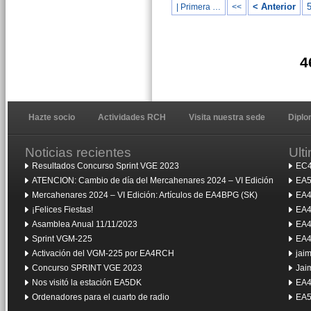
< Anterior
| Primera …
<<
4
Hazte socio
Actividades RCH
Visita nuestra sede
Dipl
Noticias recientes
Ult
Resultados Concurso Sprint VGE 2023
EC4
ATENCION: Cambio de día del Mercahenares 2024 – VI Edición
EA5
Mercahenares 2024 – VI Edición: Artículos de EA4BPG (SK)
EA4
¡Felices Fiestas!
EA4
Asamblea Anual 11/11/2023
EA4
Sprint VGM-225
EA4
Activación del VGM-225 por EA4RCH
jai
Concurso SPRINT VGE 2023
Jai
Nos visitó la estación EA5DK
EA4
Ordenadores para el cuarto de radio
EA5