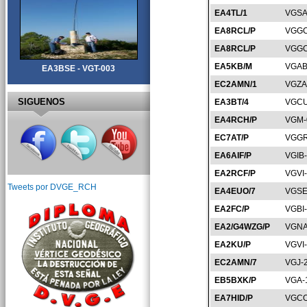
EA4TL/1
VGSA
EA8RCL/P
VGGC
EA8RCL/P
VGGC
EA5KB/M
VGAB
EA3BSE - VGT-003
EC2AMN/1
VGZA
SIGUENOS
EA3BT/4
VGCU
EA4RCH/P
VGM-
EC7AT/P
VGGR
EA6AIF/P
VGIB
EA2RCF/P
VGVI
Tweets por DVGE_RCH
EA4EUO/7
VGSE
EA2FC/P
VGBI
EA2/G4WZG/P
VGNA
EA2KU/P
VGVI
EC2AMN/7
VGJ-
EB5BXK/P
VGA-
EA7HID/P
VGCO