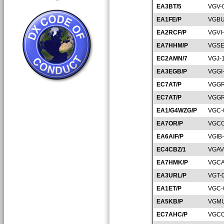
EA3BT/5
VGV-
EA1FE/P
VGBU
EA2RCF/P
VGVI
EA7HHM/P
VGSE
EC2AMN/7
VGJ-
EA3EGB/P
VGGI
EC7AT/P
VGGR
EC7AT/P
VGGR
EA1/G4WZG/P
VGC-
EA7OR/P
VGCO
EA6AIF/P
VGIB
EC4CBZ/1
VGAV
EA7HMK/P
VGCA
EA3URL/P
VGT-
EA1ET/P
VGC-
EA5KB/P
VGMU
EC7AHC/P
VGCO