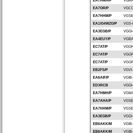
EA7HMH/P
VGMA
EA7OR/P
VGCO
EA7HHM/P
VGSE
EA1/G4WZG/P
VGS-
EA3EGB/P
VGGI
EA4EUY/P
VGBA
EC7AT/P
VGGR
EC7AT/P
VGGR
EC7AT/P
VGGR
EB2FS/P
VGVI
EA6AIF/P
VGIB
ED3RCB
VGGI
EA7HMH/P
VGMA
EA7AHA/P
VGSE
EA7HHM/P
VGSE
EA3EGB/P
VGGI
EB6AKK/M
VGIB
EB6AKK/M
VGIB