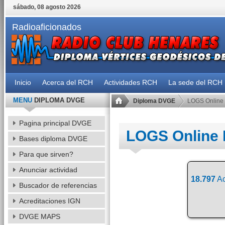
sábado, 08 agosto 2026
Radioaficionados
Inicio
Acerca del RCH
Actividades RCH
La sede del RCH
MENU
DIPLOMA DVGE
Diploma DVGE
LOGS Online
Pagina principal DVGE
LOGS Online
Bases diploma DVGE
Para que sirven?
Anunciar actividad
18.797
Ac
Buscador de referencias
Acreditaciones IGN
DVGE MAPS