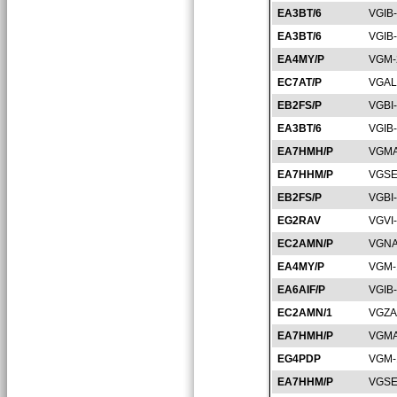
EA3BT/6
VGIB
EA3BT/6
VGIB
EA4MY/P
VGM-
EC7AT/P
VGAL
EB2FS/P
VGBI
EA3BT/6
VGIB
EA7HMH/P
VGMA
EA7HHM/P
VGSE
EB2FS/P
VGBI
EG2RAV
VGVI
EC2AMN/P
VGNA
EA4MY/P
VGM-
EA6AIF/P
VGIB
EC2AMN/1
VGZA
EA7HMH/P
VGMA
EG4PDP
VGM-
EA7HHM/P
VGSE