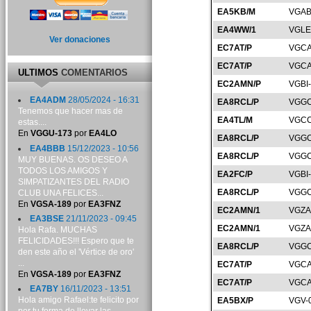
EA5KB/M
VGAB
EA4WW/1
VGLE
Ver donaciones
EC7AT/P
VGCA
EC7AT/P
VGCA
ULTIMOS
COMENTARIOS
EC2AMN/P
VGBI
EA4ADM
28/05/2024 - 16:31
EA8RCL/P
VGGC
Tenemos que hacer mas de
EA4TL/M
VGCC
estas....
En
VGGU-173
por
EA4LO
EA8RCL/P
VGGC
EA4BBB
15/12/2023 - 10:56
EA8RCL/P
VGGC
MUY BUENAS. OS DESEO A
TODOS LOS AMIGOS Y
EA2FC/P
VGBI
SIMPATIZANTES DEL RADIO
EA8RCL/P
VGGC
CLUB UNA FELICES...
En
VGSA-189
por
EA3FNZ
EC2AMN/1
VGZA
EA3BSE
21/11/2023 - 09:45
EC2AMN/1
VGZA
Hola Rafa. MUCHAS
FELICIDADES!!! Espero que te
EA8RCL/P
VGGC
den este año el 'Vértice de oro'
...
EC7AT/P
VGCA
En
VGSA-189
por
EA3FNZ
EC7AT/P
VGCA
EA7BY
16/11/2023 - 13:51
Hola amigo Rafael:te felicito por
EA5BX/P
VGV-