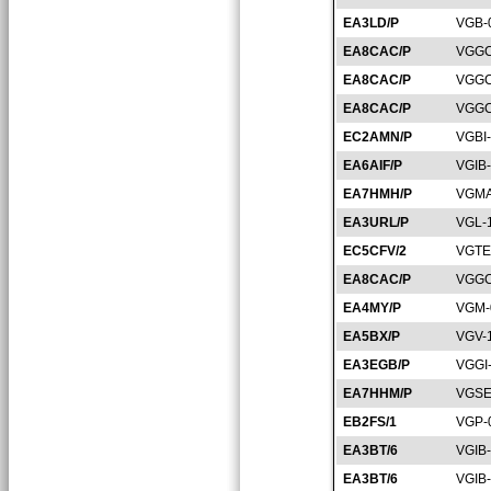
EA3LD/P
VGB-
EA8CAC/P
VGGC
EA8CAC/P
VGGC
EA8CAC/P
VGGC
EC2AMN/P
VGBI
EA6AIF/P
VGIB
EA7HMH/P
VGMA
EA3URL/P
VGL-
EC5CFV/2
VGTE
EA8CAC/P
VGGC
EA4MY/P
VGM-
EA5BX/P
VGV-
EA3EGB/P
VGGI
EA7HHM/P
VGSE
EB2FS/1
VGP-
EA3BT/6
VGIB
EA3BT/6
VGIB