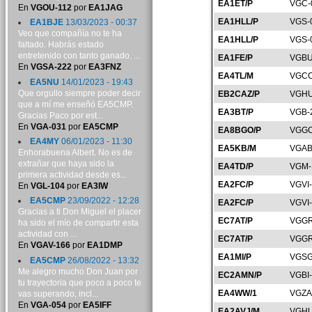
EA1ET/P
VGC-
En
VGOU-112
por
EA1JAG
EA1HLL/P
VGS-
EA1BJE
13/03/2023 - 00:37
Veo que compañía no te ha
EA1HLL/P
VGS-
faltado. Habrás estado
entretenido con tanto ganado. ...
EA1FE/P
VGBU
En
VGSA-222
por
EA3FNZ
EA4TL/M
VGCC
EA5NU
14/01/2023 - 19:43
Que orgullo siempre poder decir
EB2CAZ/P
VGHU
que a mí me enseñó EA5CMP.
EA3BT/P
VGB-
Gracias Paco por est...
En
VGA-031
por
EA5CMP
EA8BGO/P
VGGC
EA4MY
06/01/2023 - 11:30
EA5KB/M
VGAB
Enhorabuena Albert. No es de
extrañar que haya sido la
EA4TD/P
VGM-
primera actividad desde es...
EA2FC/P
VGVI
En
VGL-104
por
EA3IW
EA5CMP
23/09/2022 - 12:28
EA2FC/P
VGVI
Gracias a ti Don Miguel el placer
EC7AT/P
VGGR
ha sido el mío de compartir esta
actividad con ...
EC7AT/P
VGGR
En
VGAV-166
por
EA1DMP
EA1MI/P
VGSG
EA5CMP
26/08/2022 - 13:32
Me alegro mucho Don Juan por
EC2AMN/P
VGBI
tu trayectoria que poco a poco te
EA4WW/1
VGZA
vas superando, incl...
En
VGA-054
por
EA5IFF
EA2AVJ/M
VGHU