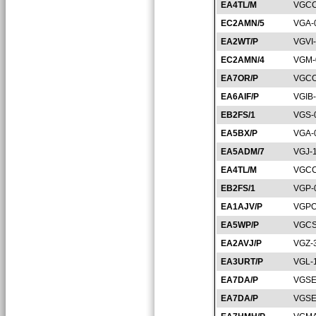
EA4TL/M
VGCC
EC2AMN/5
VGA-
EA2WT/P
VGVI
EC2AMN/4
VGM-
EA7OR/P
VGCO
EA6AIF/P
VGIB
EB2FS/1
VGS-
EA5BX/P
VGA-
EA5ADM/7
VGJ-
EA4TL/M
VGCC
EB2FS/1
VGP-
EA1AJV/P
VGPO
EA5WP/P
VGCS
EA2AVJ/P
VGZ-
EA3URT/P
VGL-
EA7DA/P
VGSE
EA7DA/P
VGSE