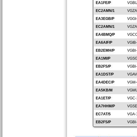
EA1FE/P
VGBU
EC2AMN/1
VGZA
EA3EGB/P
VGGI
EC2AMN/1
VGZA
EA4BMQ/P
VGCC
EA6AIF/P
VGIB
EB2EMH/P
VGBI
EA1MI/P
VGSG
EB2FS/P
VGBI
EA1DST/P
VGAV
EA4DEC/P
VGM-
EA5KB/M
VGMU
EA1ET/P
VGC-
EA7HHM/P
VGSE
EC7AT/5
VGA-
EB2FS/P
VGBI