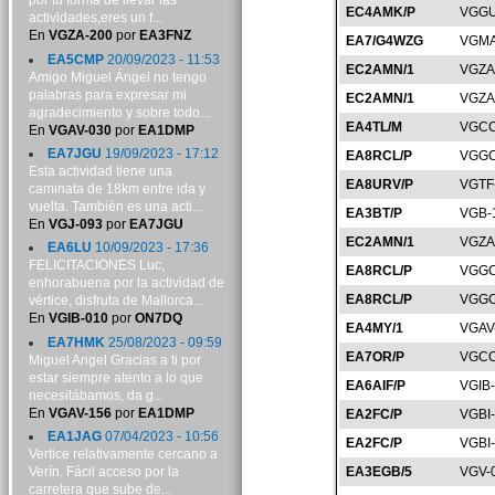
por tu forma de llevar las
EC4AMK/P
VGGU
actividades,eres un f...
En
VGZA-200
por
EA3FNZ
EA7/G4WZG
VGMA
EA5CMP
20/09/2023 - 11:53
EC2AMN/1
VGZA
Amigo Miguel Ángel no tengo
palabras para expresar mi
EC2AMN/1
VGZA
agradecimiento y sobre todo...
EA4TL/M
VGCC
En
VGAV-030
por
EA1DMP
EA7JGU
19/09/2023 - 17:12
EA8RCL/P
VGGC
Esta actividad tiene una
EA8URV/P
VGTF
caminata de 18km entre ida y
vuelta. También es una acti...
EA3BT/P
VGB-
En
VGJ-093
por
EA7JGU
EC2AMN/1
VGZA
EA6LU
10/09/2023 - 17:36
FELICITACIONES Luc,
EA8RCL/P
VGGC
enhorabuena por la actividad de
EA8RCL/P
VGGC
vértice, disfruta de Mallorca...
En
VGIB-010
por
ON7DQ
EA4MY/1
VGAV
EA7HMK
25/08/2023 - 09:59
EA7OR/P
VGCO
Miguel Angel Gracias a ti por
estar siempre atento a lo que
EA6AIF/P
VGIB
necesitábamos, da g...
En
VGAV-156
por
EA1DMP
EA2FC/P
VGBI
EA1JAG
07/04/2023 - 10:56
EA2FC/P
VGBI
Vertice relativamente cercano a
Verín. Fácil acceso por la
EA3EGB/5
VGV-
carretera que sube de...