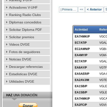
Ranking V-UHF
Activadores V-UHF
< Anterior
| Primera …
<<
Ranking Radio Clubs
Diplomas concedidos
Solicitar Diploma PDF
Actividad
Refer
EA7HMK/P
VGCO
Solicitar premios
EC7AT/P
VGAL
Videos DVGE
EC2AMN/P
VGBI
Fotos de seguidores
EA4MY/P
VGM-
Noticias DVGE
EC7AT/P
VGAL
Descargar referencias
EA8AY/P
VGTF
Estadisticas DVGE
EA5AER/P
VGA-
EA2AVJ/M
VGTE
Utilidades DVGE
EA1SB/P
VGLE
EA1SB/P
VGLE
HAZ
UNA DONACIÓN
EA7HMK/P
VGCA
EA2FC/P
VGVI