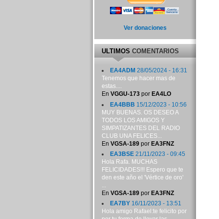
Ver donaciones
ULTIMOS
COMENTARIOS
EA4ADM
28/05/2024 - 16:31
Tenemos que hacer mas de
estas....
En
VGGU-173
por
EA4LO
EA4BBB
15/12/2023 - 10:56
MUY BUENAS. OS DESEO A
TODOS LOS AMIGOS Y
SIMPATIZANTES DEL RADIO
CLUB UNA FELICES...
En
VGSA-189
por
EA3FNZ
EA3BSE
21/11/2023 - 09:45
Hola Rafa. MUCHAS
FELICIDADES!!! Espero que te
den este año el 'Vértice de oro'
...
En
VGSA-189
por
EA3FNZ
EA7BY
16/11/2023 - 13:51
Hola amigo Rafael:te felicito por