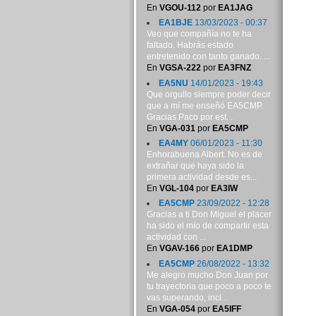
En
VGOU-112
por
EA1JAG
EA1BJE
13/03/2023 - 00:37
Veo que compañía no te ha
faltado. Habrás estado
entretenido con tanto ganado. ...
En
VGSA-222
por
EA3FNZ
EA5NU
14/01/2023 - 19:43
Que orgullo siempre poder decir
que a mí me enseñó EA5CMP.
Gracias Paco por est...
En
VGA-031
por
EA5CMP
EA4MY
06/01/2023 - 11:30
Enhorabuena Albert. No es de
extrañar que haya sido la
primera actividad desde es...
En
VGL-104
por
EA3IW
EA5CMP
23/09/2022 - 12:28
Gracias a ti Don Miguel el placer
ha sido el mío de compartir esta
actividad con ...
En
VGAV-166
por
EA1DMP
EA5CMP
26/08/2022 - 13:32
Me alegro mucho Don Juan por
tu trayectoria que poco a poco te
vas superando, incl...
En
VGA-054
por
EA5IFF