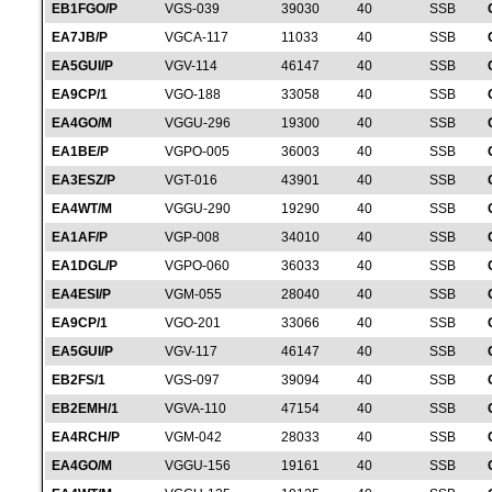
EB1FGO/P
VGS-039
39030
40
SSB
EA7JB/P
VGCA-117
11033
40
SSB
EA5GUI/P
VGV-114
46147
40
SSB
EA9CP/1
VGO-188
33058
40
SSB
EA4GO/M
VGGU-296
19300
40
SSB
EA1BE/P
VGPO-005
36003
40
SSB
EA3ESZ/P
VGT-016
43901
40
SSB
EA4WT/M
VGGU-290
19290
40
SSB
EA1AF/P
VGP-008
34010
40
SSB
EA1DGL/P
VGPO-060
36033
40
SSB
EA4ESI/P
VGM-055
28040
40
SSB
EA9CP/1
VGO-201
33066
40
SSB
EA5GUI/P
VGV-117
46147
40
SSB
EB2FS/1
VGS-097
39094
40
SSB
EB2EMH/1
VGVA-110
47154
40
SSB
EA4RCH/P
VGM-042
28033
40
SSB
EA4GO/M
VGGU-156
19161
40
SSB