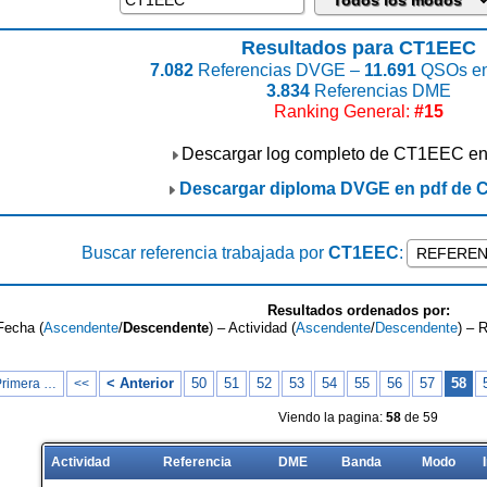
Resultados para CT1EEC
7.082
Referencias DVGE –
11.691
QSOs en
3.834
Referencias DME
Ranking General:
#15
Descargar log completo de CT1EEC e
Descargar diploma DVGE en pdf de
Buscar referencia trabajada por
CT1EEC
:
Resultados ordenados por:
Fecha (
Ascendente
/
Descendente
) – Actividad (
Ascendente
/
Descendente
) – 
< Anterior
50
51
52
53
54
55
56
57
58
Primera …
<<
Viendo la pagina:
58
de 59
Actividad
Referencia
DME
Banda
Modo