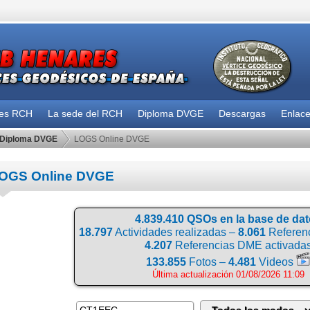
des RCH
La sede del RCH
Diploma DVGE
Descargas
Enlac
Diploma DVGE
LOGS Online DVGE
OGS Online DVGE
4.839.410 QSOs en la base de da
18.797
Actividades realizadas –
8.061
Referenc
4.207
Referencias DME activada
133.855
Fotos –
4.481
Videos
Última actualización 01/08/2026 11:09