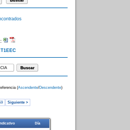
contrados
n:
 CT1EEC
Referencia (
Ascendente
/
Descendente
)
59
Siguiente >
Indicativo
Día