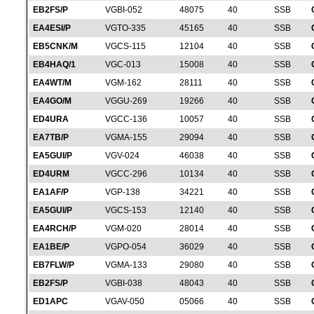
EB2FS/P
VGBI-052
48075
40
SSB
EA4ESI/P
VGTO-335
45165
40
SSB
EB5CNK/M
VGCS-115
12104
40
SSB
EB4HAQ/1
VGC-013
15008
40
SSB
EA4WT/M
VGM-162
28111
40
SSB
EA4GO/M
VGGU-269
19266
40
SSB
ED4URA
VGCC-136
10057
40
SSB
EA7TB/P
VGMA-155
29094
40
SSB
EA5GUI/P
VGV-024
46038
40
SSB
ED4URM
VGCC-296
10134
40
SSB
EA1AF/P
VGP-138
34221
40
SSB
EA5GUI/P
VGCS-153
12140
40
SSB
EA4RCH/P
VGM-020
28014
40
SSB
EA1BE/P
VGPO-054
36029
40
SSB
EB7FLW/P
VGMA-133
29080
40
SSB
EB2FS/P
VGBI-038
48043
40
SSB
ED1APC
VGAV-050
05066
40
SSB