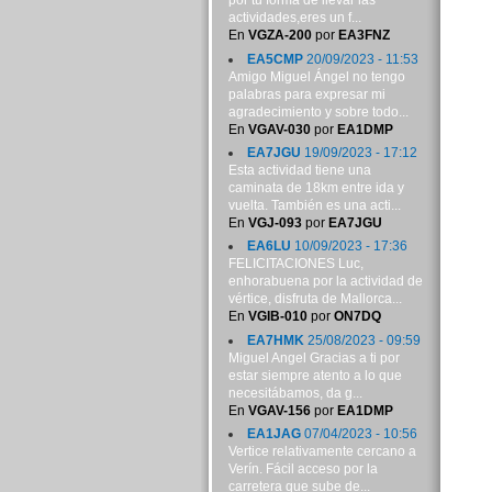
por tu forma de llevar las
actividades,eres un f...
En
VGZA-200
por
EA3FNZ
EA5CMP
20/09/2023 - 11:53
Amigo Miguel Ángel no tengo
palabras para expresar mi
agradecimiento y sobre todo...
En
VGAV-030
por
EA1DMP
EA7JGU
19/09/2023 - 17:12
Esta actividad tiene una
caminata de 18km entre ida y
vuelta. También es una acti...
En
VGJ-093
por
EA7JGU
EA6LU
10/09/2023 - 17:36
FELICITACIONES Luc,
enhorabuena por la actividad de
vértice, disfruta de Mallorca...
En
VGIB-010
por
ON7DQ
EA7HMK
25/08/2023 - 09:59
Miguel Angel Gracias a ti por
estar siempre atento a lo que
necesitábamos, da g...
En
VGAV-156
por
EA1DMP
EA1JAG
07/04/2023 - 10:56
Vertice relativamente cercano a
Verín. Fácil acceso por la
carretera que sube de...