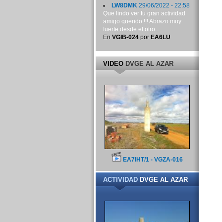
LW8DMK
29/06/2022 - 22:58
Que lindo ver tu gran actividad
amigo querido !!! Abrazo muy
fuerte desde el otro...
En
VGIB-024
por
EA6LU
VIDEO
DVGE AL AZAR
EA7IHT/1 - VGZA-016
ACTIVIDAD
DVGE AL AZAR