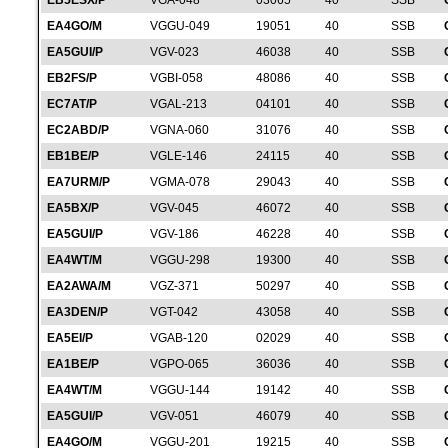
EB5ESX/P
VGA-048
03065
40
SSB
EA4GO/M
VGGU-049
19051
40
SSB
EA5GUI/P
VGV-023
46038
40
SSB
EB2FS/P
VGBI-058
48086
40
SSB
EC7AT/P
VGAL-213
04101
40
SSB
EC2ABD/P
VGNA-060
31076
40
SSB
EB1BE/P
VGLE-146
24115
40
SSB
EA7URM/P
VGMA-078
29043
40
SSB
EA5BX/P
VGV-045
46072
40
SSB
EA5GUI/P
VGV-186
46228
40
SSB
EA4WT/M
VGGU-298
19300
40
SSB
EA2AWA/M
VGZ-371
50297
40
SSB
EA3DEN/P
VGT-042
43058
40
SSB
EA5EI/P
VGAB-120
02029
40
SSB
EA1BE/P
VGPO-065
36036
40
SSB
EA4WT/M
VGGU-144
19142
40
SSB
EA5GUI/P
VGV-051
46079
40
SSB
EA4GO/M
VGGU-201
19215
40
SSB