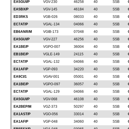
EA5GUI/P
VGV-230
46258
40
SSB
EA5BX/P
VGV-145
46184
40
SSB
ED3RKS
VGB-026
08033
40
SSB
EC7AT/P
VGAL-134
04066
40
SSB
EB6ANR/M
VGIB-173
07048
40
SSB
EA5GUI/P
VGV-227
46256
40
SSB
EA1BE/P
VGPO-007
36004
40
SSB
EB1BE/P
VGLE-149
24115
40
SSB
EC7AT/P
VGAL-132
04066
40
SSB
EA1AF/P
VGP-093
34220
40
SSB
EA9CI/1
VGAV-001
05001
40
SSB
EA1BE/P
VGPO-097
36057
40
SSB
EC7AT/P
VGAL-129
04066
40
SSB
EA5GUI/P
VGV-068
46108
40
SSB
EA2BEP/M
VGZ-373
50297
40
SSB
EA1AST/P
VGO-056
33014
40
SSB
EA1AF/P
VGP-048
34060
40
SSB