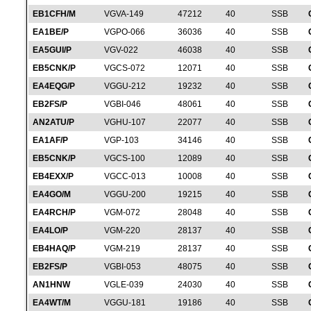
EB1CFH/M
VGVA-149
47212
40
SSB
EA1BE/P
VGPO-066
36036
40
SSB
EA5GUI/P
VGV-022
46038
40
SSB
EB5CNK/P
VGCS-072
12071
40
SSB
EA4EQG/P
VGGU-212
19232
40
SSB
EB2FS/P
VGBI-046
48061
40
SSB
AN2ATU/P
VGHU-107
22077
40
SSB
EA1AF/P
VGP-103
34146
40
SSB
EB5CNK/P
VGCS-100
12089
40
SSB
EB4EXX/P
VGCC-013
10008
40
SSB
EA4GO/M
VGGU-200
19215
40
SSB
EA4RCH/P
VGM-072
28048
40
SSB
EA4LO/P
VGM-220
28137
40
SSB
EB4HAQ/P
VGM-219
28137
40
SSB
EB2FS/P
VGBI-053
48075
40
SSB
AN1HNW
VGLE-039
24030
40
SSB
EA4WT/M
VGGU-181
19186
40
SSB