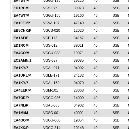
EA4WT/M
VGGU-125
19125
40
SSB
ED1RCM
VGS-075
39073
40
SSB
EA4WT/M
VGGU-155
19160
40
SSB
EA1FEJ/P
VGVA-107
47149
40
SSB
EB5CNK/P
VGCS-020
12020
40
SSB
EA1AF/P
VGP-112
34167
40
SSB
ED1RCM
VGS-012
39011
40
SSB
EA4GO/M
VGGU-088
19071
40
SSB
EC2AMN/1
VGS-087
39085
40
SSB
EA1KY/7
VGAL-071
04902
40
SSB
EA1URL/P
VGLE-171
24132
40
SSB
EA1KY/7
VGAL-160
04079
40
SSB
EA4EEK/P
VGM-101
28068
40
SSB
EA7OR/P
VGCO-036
14009
40
SSB
EA7NL/P
VGAL-068
04902
40
SSB
EA1MI/M
VGSG-001
40001
40
SSB
EA4GO/M
VGGU-060
19054
40
SSB
EA4XK/P
VGCC-314
10148
40
SSB