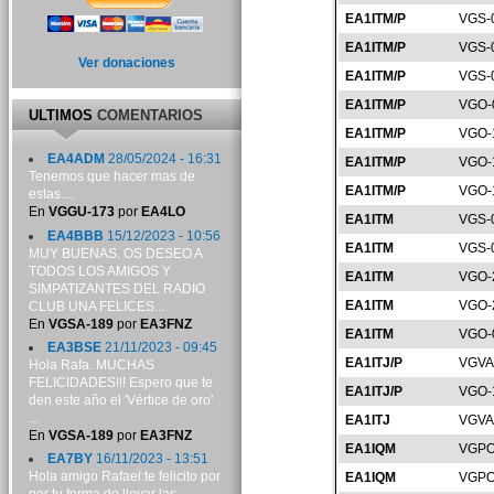
EA1ITM/P
VGS-
EA1ITM/P
VGS-
Ver donaciones
EA1ITM/P
VGS-
EA1ITM/P
VGO-
ULTIMOS
COMENTARIOS
EA1ITM/P
VGO-
EA4ADM
28/05/2024 - 16:31
EA1ITM/P
VGO-
Tenemos que hacer mas de
EA1ITM/P
VGO-
estas....
En
VGGU-173
por
EA4LO
EA1ITM
VGS-
EA4BBB
15/12/2023 - 10:56
EA1ITM
VGS-
MUY BUENAS. OS DESEO A
TODOS LOS AMIGOS Y
EA1ITM
VGO-
SIMPATIZANTES DEL RADIO
EA1ITM
VGO-
CLUB UNA FELICES...
En
VGSA-189
por
EA3FNZ
EA1ITM
VGO-
EA3BSE
21/11/2023 - 09:45
EA1ITJ/P
VGVA
Hola Rafa. MUCHAS
FELICIDADES!!! Espero que te
EA1ITJ/P
VGO-
den este año el 'Vértice de oro'
...
EA1ITJ
VGVA
En
VGSA-189
por
EA3FNZ
EA1IQM
VGPO
EA7BY
16/11/2023 - 13:51
Hola amigo Rafael:te felicito por
EA1IQM
VGPO