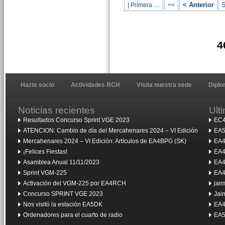
< Anterior
| Primera …
<<
4
Hazte socio
Actividades RCH
Visita nuestra sede
Dipl
Noticias recientes
Ult
Resultados Concurso Sprint VGE 2023
EC4
ATENCION: Cambio de día del Mercahenares 2024 – VI Edición
EA5
Mercahenares 2024 – VI Edición: Artículos de EA4BPG (SK)
EA4
¡Felices Fiestas!
EA4
Asamblea Anual 11/11/2023
EA4
Sprint VGM-225
EA4
Activación del VGM-225 por EA4RCH
jai
Concurso SPRINT VGE 2023
Jai
Nos visitó la estación EA5DK
EA4
Ordenadores para el cuarto de radio
EA5