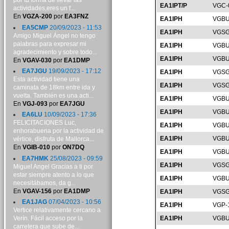
por tu forma de llevar las
EA1IPT/P
VGC-
actividades,eres un f...
En
VGZA-200
por
EA3FNZ
EA1IPH
VGBU
EA5CMP
20/09/2023 - 11:53
EA1IPH
VGSG
Amigo Miguel Ángel no tengo
palabras para expresar mi
EA1IPH
VGBU
agradecimiento y sobre todo...
EA1IPH
VGBU
En
VGAV-030
por
EA1DMP
EA7JGU
19/09/2023 - 17:12
EA1IPH
VGSG
Esta actividad tiene una
EA1IPH
VGSG
caminata de 18km entre ida y
vuelta. También es una acti...
EA1IPH
VGBU
En
VGJ-093
por
EA7JGU
EA1IPH
VGBU
EA6LU
10/09/2023 - 17:36
FELICITACIONES Luc,
EA1IPH
VGBU
enhorabuena por la actividad de
EA1IPH
VGBU
vértice, disfruta de Mallorca...
En
VGIB-010
por
ON7DQ
EA1IPH
VGBU
EA7HMK
25/08/2023 - 09:59
EA1IPH
VGSG
Miguel Angel Gracias a ti por
estar siempre atento a lo que
EA1IPH
VGBU
necesitábamos, da g...
En
VGAV-156
por
EA1DMP
EA1IPH
VGSG
EA1JAG
07/04/2023 - 10:56
EA1IPH
VGP-
Vertice relativamente cercano a
Verín. Fácil acceso por la
EA1IPH
VGBU
carretera que sube de...