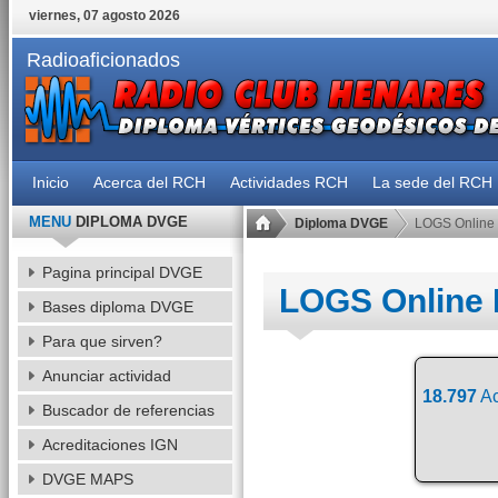
viernes, 07 agosto 2026
Radioaficionados
Inicio
Acerca del RCH
Actividades RCH
La sede del RCH
MENU
DIPLOMA DVGE
Diploma DVGE
LOGS Online
Pagina principal DVGE
LOGS Online
Bases diploma DVGE
Para que sirven?
Anunciar actividad
18.797
Ac
Buscador de referencias
Acreditaciones IGN
DVGE MAPS