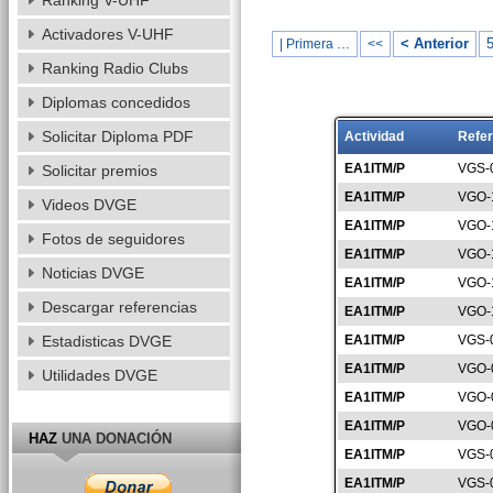
Ranking V-UHF
Activadores V-UHF
< Anterior
| Primera …
<<
Ranking Radio Clubs
Diplomas concedidos
Solicitar Diploma PDF
Actividad
Refer
EA1ITM/P
VGS-
Solicitar premios
EA1ITM/P
VGO-
Videos DVGE
EA1ITM/P
VGO-
Fotos de seguidores
EA1ITM/P
VGO-
Noticias DVGE
EA1ITM/P
VGO-
Descargar referencias
EA1ITM/P
VGO-
Estadisticas DVGE
EA1ITM/P
VGS-
EA1ITM/P
VGO-
Utilidades DVGE
EA1ITM/P
VGO-
EA1ITM/P
VGO-
HAZ
UNA DONACIÓN
EA1ITM/P
VGS-
EA1ITM/P
VGS-