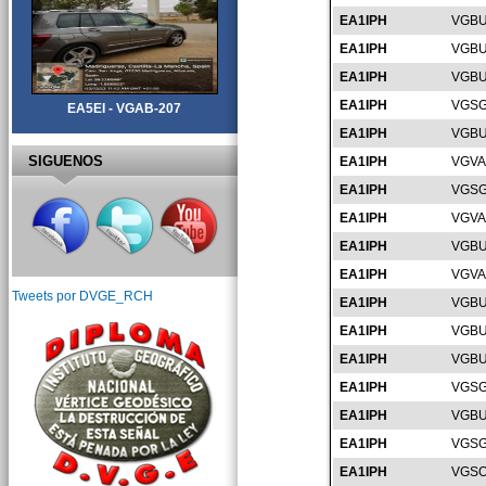
EA1IPH
VGBU
EA1IPH
VGBU
EA1IPH
VGBU
EA1IPH
VGSG
EA5EI - VGAB-207
EA1IPH
VGBU
SIGUENOS
EA1IPH
VGVA
EA1IPH
VGSG
EA1IPH
VGVA
EA1IPH
VGBU
EA1IPH
VGVA
Tweets por DVGE_RCH
EA1IPH
VGBU
EA1IPH
VGBU
EA1IPH
VGBU
EA1IPH
VGSG
EA1IPH
VGBU
EA1IPH
VGSG
EA1IPH
VGSO