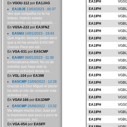
EA1IPH
VGSG
En
VGOU-112
por
EA1JAG
EA1IPH
VGBU
EA1BJE
13/03/2023 - 00:37
Veo que compañía no te ha
EA1IPH
VGBU
faltado. Habrás estado
entretenido con tanto ganado. ...
EA1IPH
VGBU
En
VGSA-222
por
EA3FNZ
EA1IPH
VGBU
EA5NU
14/01/2023 - 19:43
Que orgullo siempre poder decir
EA1IPH
VGBU
que a mí me enseñó EA5CMP.
EA1IPH
VGBU
Gracias Paco por est...
En
VGA-031
por
EA5CMP
EA1IPH
VGBU
EA4MY
06/01/2023 - 11:30
EA1IPH
VGBU
Enhorabuena Albert. No es de
extrañar que haya sido la
EA1IPH
VGBU
primera actividad desde es...
EA1IPH
VGBU
En
VGL-104
por
EA3IW
EA5CMP
23/09/2022 - 12:28
EA1IPH
VGBU
Gracias a ti Don Miguel el placer
EA1IPH
VGBU
ha sido el mío de compartir esta
actividad con ...
EA1IPH
VGSG
En
VGAV-166
por
EA1DMP
EA1IPH
VGSG
EA5CMP
26/08/2022 - 13:32
Me alegro mucho Don Juan por
EA1IPH
VGBU
tu trayectoria que poco a poco te
EA1IPH
VGBU
vas superando, incl...
En
VGA-054
por
EA5IFF
EA1IPH
VGBU