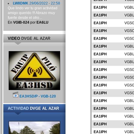
LW8DMK
29/06/2022 - 22:58
EA1IPH
VGBU
Que lindo ver tu gran actividad
amigo querido !!! Abrazo muy
EA1IPH
VGBU
fuerte desde el otro...
En
VGIB-024
por
EA6LU
EA1IPH
VGSG
EA1IPH
VGSO
VIDEO
DVGE AL AZAR
EA1IPH
VGSG
EA1IPH
VGBU
EA1IPH
VGBU
EA1IPH
VGBU
EA1IPH
VGSG
EA1IPH
VGSG
EA1IPH
VGSG
EA1IPH
VGSG
EA3HSD/P - VGB-120
EA1IPH
VGBU
ACTIVIDAD
DVGE AL AZAR
EA1IPH
VGBU
EA1IPH
VGBU
EA1IPH
VGBU
EA1IPH
VGBU