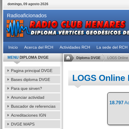
domingo, 09 agosto 2026
Radioaficionados
Inicio
Acerca del RCH
Actividades RCH
La sede del RCH
MENU
DIPLOMA DVGE
Diploma DVGE
LOGS Online
Pagina principal DVGE
LOGS Online
Bases diploma DVGE
Para que sirven?
Anunciar actividad
18.797
Ac
Buscador de referencias
Acreditaciones IGN
DVGE MAPS