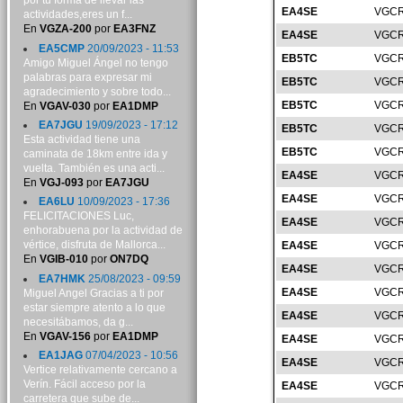
por tu forma de llevar las
EA4SE
VGCR
actividades,eres un f...
En
VGZA-200
por
EA3FNZ
EA4SE
VGCR
EA5CMP
20/09/2023 - 11:53
EB5TC
VGCR
Amigo Miguel Ángel no tengo
palabras para expresar mi
EB5TC
VGCR
agradecimiento y sobre todo...
EB5TC
VGCR
En
VGAV-030
por
EA1DMP
EA7JGU
19/09/2023 - 17:12
EB5TC
VGCR
Esta actividad tiene una
EB5TC
VGCR
caminata de 18km entre ida y
vuelta. También es una acti...
EA4SE
VGCR
En
VGJ-093
por
EA7JGU
EA4SE
VGCR
EA6LU
10/09/2023 - 17:36
FELICITACIONES Luc,
EA4SE
VGCR
enhorabuena por la actividad de
vértice, disfruta de Mallorca...
EA4SE
VGCR
En
VGIB-010
por
ON7DQ
EA4SE
VGCR
EA7HMK
25/08/2023 - 09:59
EA4SE
VGCR
Miguel Angel Gracias a ti por
estar siempre atento a lo que
EA4SE
VGCR
necesitábamos, da g...
En
VGAV-156
por
EA1DMP
EA4SE
VGCR
EA1JAG
07/04/2023 - 10:56
EA4SE
VGCR
Vertice relativamente cercano a
Verín. Fácil acceso por la
EA4SE
VGCR
carretera que sube de...