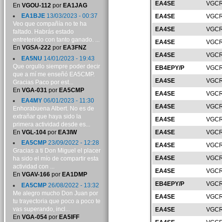
EA4SE
VGCR
En
VGOU-112
por
EA1JAG
EA1BJE
13/03/2023 - 00:37
EA4SE
VGCR
Veo que compañía no te ha
EA4SE
VGCR
faltado. Habrás estado
entretenido con tanto ganado. ...
EA4SE
VGCR
En
VGSA-222
por
EA3FNZ
EA4SE
VGCR
EA5NU
14/01/2023 - 19:43
Que orgullo siempre poder decir
EB4EPY/P
VGCR
que a mí me enseñó EA5CMP.
EA4SE
VGCR
Gracias Paco por est...
En
VGA-031
por
EA5CMP
EA4SE
VGCR
EA4MY
06/01/2023 - 11:30
EA4SE
VGCR
Enhorabuena Albert. No es de
extrañar que haya sido la
EA4SE
VGCR
primera actividad desde es...
En
VGL-104
por
EA3IW
EA4SE
VGCR
EA5CMP
23/09/2022 - 12:28
EA4SE
VGCR
Gracias a ti Don Miguel el placer
EA4SE
VGCR
ha sido el mío de compartir esta
actividad con ...
EA4SE
VGCR
En
VGAV-166
por
EA1DMP
EB4EPY/P
VGCR
EA5CMP
26/08/2022 - 13:32
Me alegro mucho Don Juan por
EA4SE
VGCR
tu trayectoria que poco a poco te
vas superando, incl...
EA4SE
VGCR
En
VGA-054
por
EA5IFF