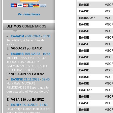
EA4SE
VGCR
EA4SE
VGCR
Ver donaciones
EA4RCU/P
VGCR
EA4SE
VGCR
ULTIMOS
COMENTARIOS
EA4SE
VGCR
EA4ADM
28/05/2024 - 16:31
EA4SE
VGCR
Tenemos que hacer mas de
EA4SE
VGCR
estas....
En
VGGU-173
por
EA4LO
EA4SE
VGCR
EA4BBB
15/12/2023 - 10:56
EA4SE
VGCR
MUY BUENAS. OS DESEO A
TODOS LOS AMIGOS Y
EA4SE
VGCR
SIMPATIZANTES DEL RADIO
CLUB UNA FELICES...
EA4SE
VGCR
En
VGSA-189
por
EA3FNZ
EA4SE
VGCR
EA3BSE
21/11/2023 - 09:45
Hola Rafa. MUCHAS
EA4SE
VGCR
FELICIDADES!!! Espero que te
EA4TX/P
VGCR
den este año el 'Vértice de oro'
...
EA4SE
VGCR
En
VGSA-189
por
EA3FNZ
EA4SE
VGCR
EA7BY
16/11/2023 - 13:51
Hola amigo Rafael:te felicito por
EA4SE
VGCR