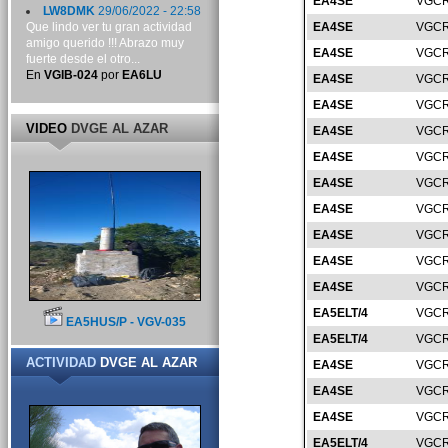
EA4SE
VGCR
LW8DMK
29/06/2022 - 22:58
Que lindo ver tu gran actividad
EA4SE
VGCR
amigo querido !!! Abrazo muy
EA4SE
VGCR
fuerte desde el otro...
En
VGIB-024
por
EA6LU
EA4SE
VGCR
EA4SE
VGCR
VIDEO
DVGE AL AZAR
EA4SE
VGCR
EA4SE
VGCR
EA4SE
VGCR
EA4SE
VGCR
EA4SE
VGCR
EA4SE
VGCR
EA4SE
VGCR
EA5ELT/4
VGCR
EA5HUS/P - VGV-035
EA5ELT/4
VGCR
ACTIVIDAD
DVGE AL AZAR
EA4SE
VGCR
EA4SE
VGCR
EA4SE
VGCR
EA5ELT/4
VGCR