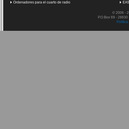
Ordenadores para el cuarto de radio
EA5
© 2006 - 
P.O.Box 69 - 28830
Política