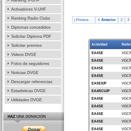
Ranking V-UHF
Activadores V-UHF
Ranking Radio Clubs
< Anterior
2
3
| Primera …
Diplomas concedidos
Solicitar Diploma PDF
Actividad
Refer
Solicitar premios
EA4SE
VGCR
Videos DVGE
EA4SE
VGCR
Fotos de seguidores
EA4SE
VGCR
Noticias DVGE
EA4SE
VGCR
Descargar referencias
EA5EX/P
VGCR
Estadisticas DVGE
EA4RCU/P
VGCR
EA4SE
VGCR
Utilidades DVGE
EA4SE
VGCR
EA4SE
VGCR
HAZ
UNA DONACIÓN
EA4SE
VGCR
EA4SE
VGCR