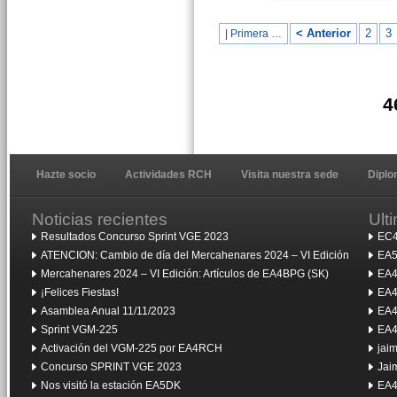
< Anterior
2
3
| Primera …
4
Hazte socio
Actividades RCH
Visita nuestra sede
Dipl
Noticias recientes
Ult
Resultados Concurso Sprint VGE 2023
EC4
ATENCION: Cambio de día del Mercahenares 2024 – VI Edición
EA5
Mercahenares 2024 – VI Edición: Artículos de EA4BPG (SK)
EA4
¡Felices Fiestas!
EA4
Asamblea Anual 11/11/2023
EA4
Sprint VGM-225
EA4
Activación del VGM-225 por EA4RCH
jai
Concurso SPRINT VGE 2023
Jai
Nos visitó la estación EA5DK
EA4