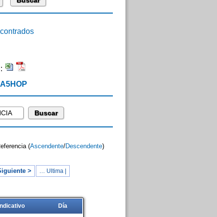
ontrados
n:
 EA5HOP
Referencia (
Ascendente
/
Descendente
)
iguiente >
… Ultima |
Indicativo
Día