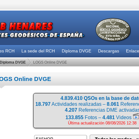
des RCH
La sede del RCH
Diploma DVGE
Descargas
Enlac
Diploma DVGE
LOGS Online DVGE
OGS Online DVGE
4.839.410 QSOs en la base de da
18.797
Actividades realizadas –
8.061
Referenc
4.207
Referencias DME activada
133.855
Fotos –
4.481
Videos
Última actualización 08/08/2026 12:38