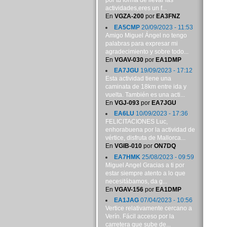
por tu forma de llevar las
actividades,eres un f...
En
VGZA-200
por
EA3FNZ
EA5CMP
20/09/2023 - 11:53
Amigo Miguel Ángel no tengo
palabras para expresar mi
agradecimiento y sobre todo...
En
VGAV-030
por
EA1DMP
EA7JGU
19/09/2023 - 17:12
Esta actividad tiene una
caminata de 18km entre ida y
vuelta. También es una acti...
En
VGJ-093
por
EA7JGU
EA6LU
10/09/2023 - 17:36
FELICITACIONES Luc,
enhorabuena por la actividad de
vértice, disfruta de Mallorca...
En
VGIB-010
por
ON7DQ
EA7HMK
25/08/2023 - 09:59
Miguel Angel Gracias a ti por
estar siempre atento a lo que
necesitábamos, da g...
En
VGAV-156
por
EA1DMP
EA1JAG
07/04/2023 - 10:56
Vertice relativamente cercano a
Verín. Fácil acceso por la
carretera que sube de...