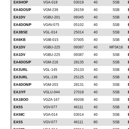
EA5HOP
VGA-018
03019
40
SSB
EA4DOS/P
VGM-239
28159
40
SSB
EA1DV
VGBU-201
09345
40
SSB
EA4DON/P
VGAV-075
05102
40
SSB
EA3BSE
VGL-014
25014
40
SSB
EA6KB
VGIB-015
07005
40
SSB
EA1DV
VGBU-225
09387
40
MFSK16
EA1DV
VGBU-225
09387
40
SSB
EA4DOS/P
VGM-218
28135
40
SSB
EA3URL
VGL-145
25133
40
SSB
EA3URL
VGL-139
25125
40
SSB
EA4DON/P
VGM-203
28131
40
SSB
EA1IYF
VGLU-044
27018
40
SSB
EA1BOO
VGZA-167
49208
40
SSB
EA5S
VGV-077
46111
40
SSB
EA5IIC
VGA-014
03014
40
SSB
EA5S
VGV-077
46111
80
SSB