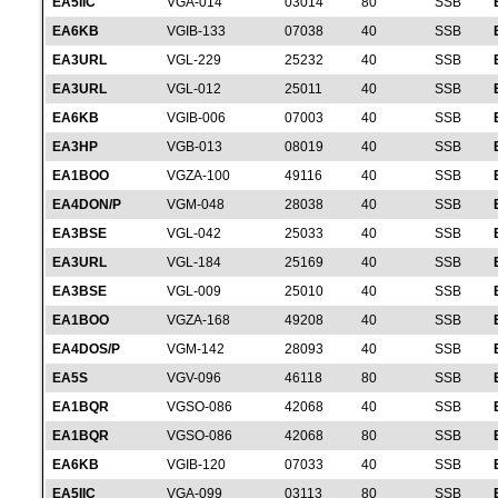
EA5IIC
VGA-014
03014
80
SSB
EA6KB
VGIB-133
07038
40
SSB
EA3URL
VGL-229
25232
40
SSB
EA3URL
VGL-012
25011
40
SSB
EA6KB
VGIB-006
07003
40
SSB
EA3HP
VGB-013
08019
40
SSB
EA1BOO
VGZA-100
49116
40
SSB
EA4DON/P
VGM-048
28038
40
SSB
EA3BSE
VGL-042
25033
40
SSB
EA3URL
VGL-184
25169
40
SSB
EA3BSE
VGL-009
25010
40
SSB
EA1BOO
VGZA-168
49208
40
SSB
EA4DOS/P
VGM-142
28093
40
SSB
EA5S
VGV-096
46118
80
SSB
EA1BQR
VGSO-086
42068
40
SSB
EA1BQR
VGSO-086
42068
80
SSB
EA6KB
VGIB-120
07033
40
SSB
EA5IIC
VGA-099
03113
80
SSB