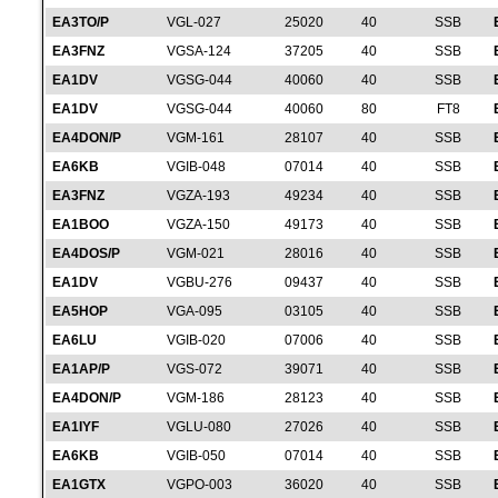
EA3TO/P
VGL-027
25020
40
SSB
EA3FNZ
VGSA-124
37205
40
SSB
EA1DV
VGSG-044
40060
40
SSB
EA1DV
VGSG-044
40060
80
FT8
EA4DON/P
VGM-161
28107
40
SSB
EA6KB
VGIB-048
07014
40
SSB
EA3FNZ
VGZA-193
49234
40
SSB
EA1BOO
VGZA-150
49173
40
SSB
EA4DOS/P
VGM-021
28016
40
SSB
EA1DV
VGBU-276
09437
40
SSB
EA5HOP
VGA-095
03105
40
SSB
EA6LU
VGIB-020
07006
40
SSB
EA1AP/P
VGS-072
39071
40
SSB
EA4DON/P
VGM-186
28123
40
SSB
EA1IYF
VGLU-080
27026
40
SSB
EA6KB
VGIB-050
07014
40
SSB
EA1GTX
VGPO-003
36020
40
SSB