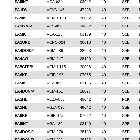
EA5IKT
VGA-024
03042
40
SSB
EA1DV
VGVA-146
47206
40
SSB
EA5IKT
VGMU-130
30022
40
SSB
EA1IYN/P
VGS-056
39052
40
SSB
EA5IKT
VGA-123
03139
40
SSB
EA1URE
VGPO-024
36013
40
SSB
EA4DOS/P
VGM-086
28063
40
SSB
EA4AW
VGM-247
28160
40
SSB
EA5GFE/P
VGMU-175
30026
40
SSB
EA6KB
VGIB-197
07055
40
SSB
EA5IKT
VGA-095
03105
40
SSB
EA4DON/P
VGM-151
28097
40
SSB
EA1HL
VGZA-035
49042
40
PSK
EA1HL
VGZA-035
49042
40
SSB
EA6KB
VGIB-075
07022
40
SSB
EA5IKT
VGA-126
03140
40
SSB
EA4DOS/P
VGM-278
28183
40
SSB