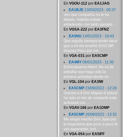
En
VGOU-112
por
EA1JAG
EA1BJE
13/03/2023 - 00:37
Veo que compañía no te ha
faltado. Habrás estado
entretenido con tanto ganado. ...
En
VGSA-222
por
EA3FNZ
EA5NU
14/01/2023 - 19:43
Que orgullo siempre poder decir
que a mí me enseñó EA5CMP.
Gracias Paco por est...
En
VGA-031
por
EA5CMP
EA4MY
06/01/2023 - 11:30
Enhorabuena Albert. No es de
extrañar que haya sido la
primera actividad desde es...
En
VGL-104
por
EA3IW
EA5CMP
23/09/2022 - 12:28
Gracias a ti Don Miguel el placer
ha sido el mío de compartir esta
actividad con ...
En
VGAV-166
por
EA1DMP
EA5CMP
26/08/2022 - 13:32
Me alegro mucho Don Juan por
tu trayectoria que poco a poco te
vas superando, incl...
En
VGA-054
por
EA5IFF