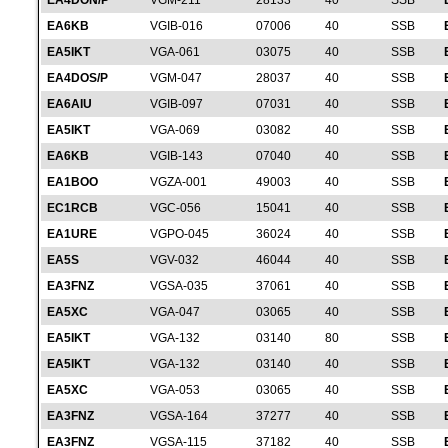
EA4DON/P
VGM-211
28133
40
SSB
EA6KB
VGIB-016
07006
40
SSB
EA5IKT
VGA-061
03075
40
SSB
EA4DOS/P
VGM-047
28037
40
SSB
EA6AIU
VGIB-097
07031
40
SSB
EA5IKT
VGA-069
03082
40
SSB
EA6KB
VGIB-143
07040
40
SSB
EA1BOO
VGZA-001
49003
40
SSB
EC1RCB
VGC-056
15041
40
SSB
EA1URE
VGPO-045
36024
40
SSB
EA5S
VGV-032
46044
40
SSB
EA3FNZ
VGSA-035
37061
40
SSB
EA5XC
VGA-047
03065
40
SSB
EA5IKT
VGA-132
03140
80
SSB
EA5IKT
VGA-132
03140
40
SSB
EA5XC
VGA-053
03065
40
SSB
EA3FNZ
VGSA-164
37277
40
SSB
EA3FNZ
VGSA-115
37182
40
SSB