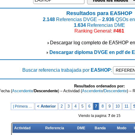
Resultados para EA5HOP
2.148
Referencias DVGE –
2.936
QSOs enc
1.634
Referencias DME
Ranking General:
#461
Descargar log completo de EA5HOP e
Descargar diploma DVGE en pdf de
Buscar referencia trabajada por
EA5HOP
:
Resultados ordenados por:
Fecha (
Ascendente
/
Descendente
) – Actividad (
Ascendente
/
Descendente
) – 
< Anterior
2
3
4
5
6
7
8
9
10
11
S
| Primera …
Viendo la pagina:
7
de 15
Actividad
Referencia
DME
Banda
Modo