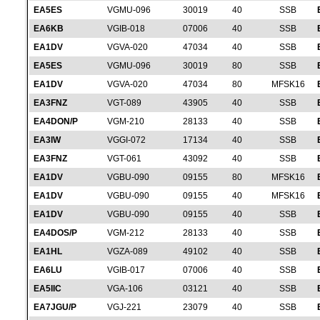
EA5ES
VGMU-096
30019
40
SSB
EA6KB
VGIB-018
07006
40
SSB
EA1DV
VGVA-020
47034
40
SSB
EA5ES
VGMU-096
30019
80
SSB
EA1DV
VGVA-020
47034
80
MFSK16
EA3FNZ
VGT-089
43905
40
SSB
EA4DON/P
VGM-210
28133
40
SSB
EA3IW
VGGI-072
17134
40
SSB
EA3FNZ
VGT-061
43092
40
SSB
EA1DV
VGBU-090
09155
80
MFSK16
EA1DV
VGBU-090
09155
40
MFSK16
EA1DV
VGBU-090
09155
40
SSB
EA4DOS/P
VGM-212
28133
40
SSB
EA1HL
VGZA-089
49102
40
SSB
EA6LU
VGIB-017
07006
40
SSB
EA5IIC
VGA-106
03121
40
SSB
EA7JGU/P
VGJ-221
23079
40
SSB