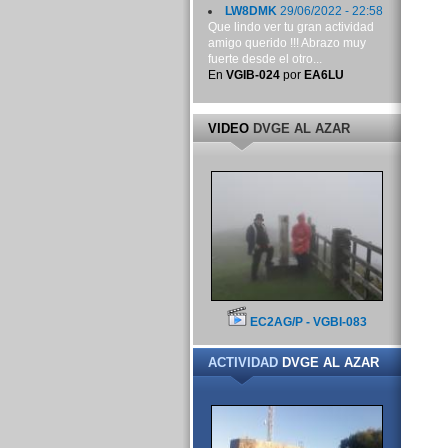
LW8DMK
29/06/2022 - 22:58
Que lindo ver tu gran actividad
amigo querido !!! Abrazo muy
fuerte desde el otro...
En
VGIB-024
por
EA6LU
VIDEO
DVGE AL AZAR
EC2AG/P - VGBI-083
ACTIVIDAD
DVGE AL AZAR