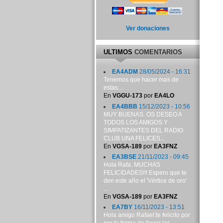
Ver donaciones
ULTIMOS
COMENTARIOS
EA4ADM
28/05/2024 - 16:31
Tenemos que hacer mas de
estas....
En
VGGU-173
por
EA4LO
EA4BBB
15/12/2023 - 10:56
MUY BUENAS. OS DESEO A
TODOS LOS AMIGOS Y
SIMPATIZANTES DEL RADIO
CLUB UNA FELICES...
En
VGSA-189
por
EA3FNZ
EA3BSE
21/11/2023 - 09:45
Hola Rafa. MUCHAS
FELICIDADES!!! Espero que te
den este año el 'Vértice de oro'
...
En
VGSA-189
por
EA3FNZ
EA7BY
16/11/2023 - 13:51
Hola amigo Rafael:te felicito por