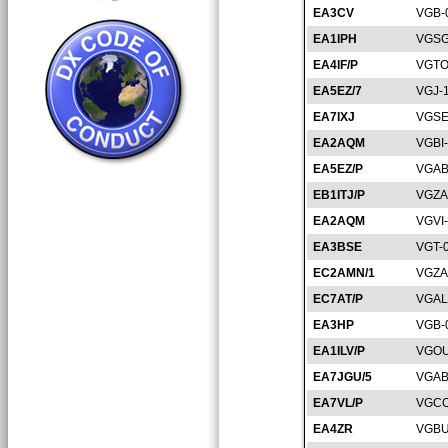
EA3CV
VGB-
EA1IPH
VGSG
EA4IF/P
VGTO
EA5EZ/7
VGJ-
EA7IXJ
VGSE
EA2AQM
VGBI
EA5EZ/P
VGAB
EB1ITJ/P
VGZA
EA2AQM
VGVI
EA3BSE
VGT-
EC2AMN/1
VGZA
EC7AT/P
VGAL
EA3HP
VGB-
EA1ILV/P
VGOU
EA7JGU/5
VGAB
EA7VL/P
VGCO
EA4ZR
VGBU