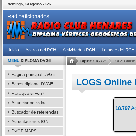
domingo, 09 agosto 2026
Radioaficionados
Inicio
Acerca del RCH
Actividades RCH
La sede del RCH
MENU
DIPLOMA DVGE
Diploma DVGE
LOGS Online
Pagina principal DVGE
LOGS Online
Bases diploma DVGE
Para que sirven?
Anunciar actividad
18.797
Ac
Buscador de referencias
Acreditaciones IGN
DVGE MAPS