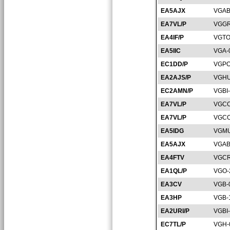
EA5AJX
VGAB
EA7VL/P
VGGR
EA4IF/P
VGTO
EA5IIC
VGA-
EC1DD/P
VGPO
EA2AJS/P
VGHU
EC2AMN/P
VGBI
EA7VL/P
VGCO
EA7VL/P
VGCO
EA5IDG
VGMU
EA5AJX
VGAB
EA4FTV
VGCR
EA1QL/P
VGO-
EA3CV
VGB-
EA3HP
VGB-
EA2URI/P
VGBI
EC7TL/P
VGH-