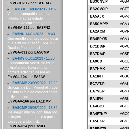
EB3CNV/P
VGB-
En
VGOU-112
por
EA1JAG
EA2CVO/P
VGTE
EA1BJE
13/03/2023 - 00:37
Veo que compañía no te ha
EA5AJX
VGV-
faltado. Habrás estado
entretenido con tanto ganado. ...
EA5CMP/P
VGA-
En
VGSA-222
por
EA3FNZ
EA2AQM
VGVI
EA5NU
14/01/2023 - 19:43
Que orgullo siempre poder decir
EB4EPY/5
VGA-
que a mí me enseñó EA5CMP.
EC1DD/P
VGPO
Gracias Paco por est...
En
VGA-031
por
EA5CMP
EA7DA/P
VGSE
EA4MY
06/01/2023 - 11:30
EA9CD
VGCE
Enhorabuena Albert. No es de
extrañar que haya sido la
EA7HMK
VGCA
primera actividad desde es...
EA1IPH
VGBU
En
VGL-104
por
EA3IW
EA5CMP
23/09/2022 - 12:28
EC7AT/P
VGAL
Gracias a ti Don Miguel el placer
EA7VL/P
VGMA
ha sido el mío de compartir esta
actividad con ...
EA1IPH
VGBU
En
VGAV-166
por
EA1DMP
EA4GOX
VGTO
EA5CMP
26/08/2022 - 13:32
Me alegro mucho Don Juan por
EA4FTN/P
VGCC
tu trayectoria que poco a poco te
EA5EZ/P
VGMU
vas superando, incl...
En
VGA-054
por
EA5IFF
EA5IMT/P
VGGR