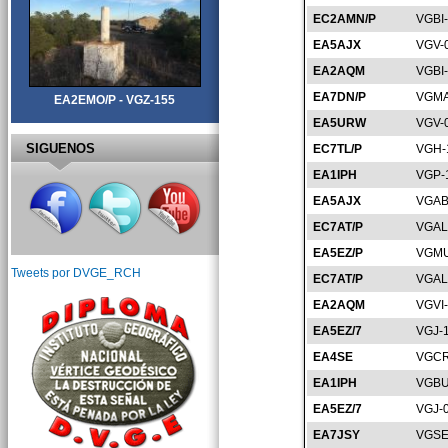
EC2AMN/P
VGBI
EA5AJX
VGV-
EA2AQM
VGBI
EA7DN/P
VGMA
EA2EMO/P - VGZ-155
EA5URW
VGV-
SIGUENOS
EC7TL/P
VGH-
EA1IPH
VGP-
EA5AJX
VGAB
EC7AT/P
VGAL
EA5EZ/P
VGMU
Tweets por DVGE_RCH
EC7AT/P
VGAL
EA2AQM
VGVI
EA5EZ/7
VGJ-
EA4SE
VGCR
EA1IPH
VGBU
EA5EZ/7
VGJ-
EA7JSY
VGSE