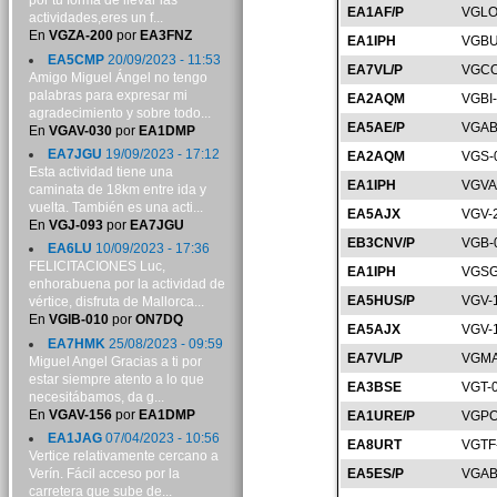
por tu forma de llevar las
EA1AF/P
VGLO
actividades,eres un f...
En
VGZA-200
por
EA3FNZ
EA1IPH
VGBU
EA5CMP
20/09/2023 - 11:53
EA7VL/P
VGCO
Amigo Miguel Ángel no tengo
palabras para expresar mi
EA2AQM
VGBI
agradecimiento y sobre todo...
EA5AE/P
VGAB
En
VGAV-030
por
EA1DMP
EA7JGU
19/09/2023 - 17:12
EA2AQM
VGS-
Esta actividad tiene una
EA1IPH
VGVA
caminata de 18km entre ida y
vuelta. También es una acti...
EA5AJX
VGV-
En
VGJ-093
por
EA7JGU
EB3CNV/P
VGB-
EA6LU
10/09/2023 - 17:36
FELICITACIONES Luc,
EA1IPH
VGSG
enhorabuena por la actividad de
EA5HUS/P
VGV-
vértice, disfruta de Mallorca...
En
VGIB-010
por
ON7DQ
EA5AJX
VGV-
EA7HMK
25/08/2023 - 09:59
EA7VL/P
VGMA
Miguel Angel Gracias a ti por
estar siempre atento a lo que
EA3BSE
VGT-
necesitábamos, da g...
En
VGAV-156
por
EA1DMP
EA1URE/P
VGPO
EA1JAG
07/04/2023 - 10:56
EA8URT
VGTF
Vertice relativamente cercano a
Verín. Fácil acceso por la
EA5ES/P
VGAB
carretera que sube de...