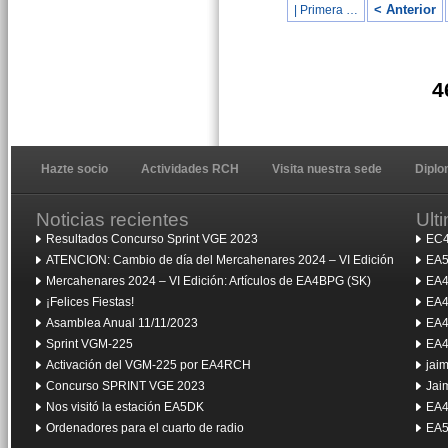
< Anterior
| Primera …
4
Hazte socio
Actividades RCH
Visita nuestra sede
Dipl
Noticias recientes
Ult
Resultados Concurso Sprint VGE 2023
EC4
ATENCION: Cambio de día del Mercahenares 2024 – VI Edición
EA5
Mercahenares 2024 – VI Edición: Artículos de EA4BPG (SK)
EA4
¡Felices Fiestas!
EA4
Asamblea Anual 11/11/2023
EA4
Sprint VGM-225
EA4
Activación del VGM-225 por EA4RCH
jai
Concurso SPRINT VGE 2023
Jai
Nos visitó la estación EA5DK
EA4
Ordenadores para el cuarto de radio
EA5