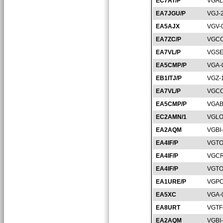
EC7AT/P
VGAL
EA7JGU/P
VGJ-
EA5AJX
VGV-
EA7ZC/P
VGCO
EA7VL/P
VGSE
EA5CMP/P
VGA-
EB1ITJ/P
VGZ-
EA7VL/P
VGCO
EA5CMP/P
VGAB
EC2AMN/1
VGLO
EA2AQM
VGBI
EA4IF/P
VGTO
EA4IF/P
VGCR
EA4IF/P
VGTO
EA1URE/P
VGPO
EA5XC
VGA-
EA8URT
VGTF
EA2AQM
VGBI