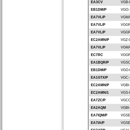
EA3CV
VGB-
EB1DM/P
VGO-
EA7VL/P
VGMA
EA7VL/P
VGGR
EA7VL/P
VGGR
EC2AMN/P
VGZ-
EA7VL/P
VGMA
EC7RC
VGGR
EA1BQR/P
VGSO
EB1DM/P
VGO-
EA1GTX/P
VGC-
EC2AMN/P
VGBI
EC2AMN/1
VGS-
EA7ZC/P
VGCO
EA2AQM
VGBI
EA7IQM/P
VGSE
EA7IA/P
VGSE