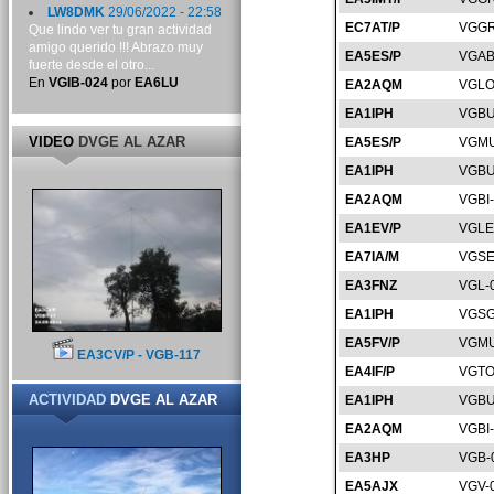
LW8DMK
29/06/2022 - 22:58
EC7AT/P
VGGR
Que lindo ver tu gran actividad
amigo querido !!! Abrazo muy
EA5ES/P
VGAB
fuerte desde el otro...
En
VGIB-024
por
EA6LU
EA2AQM
VGLO
EA1IPH
VGBU
VIDEO
DVGE AL AZAR
EA5ES/P
VGMU
EA1IPH
VGBU
EA2AQM
VGBI
EA1EV/P
VGLE
EA7IA/M
VGSE
EA3FNZ
VGL-
EA1IPH
VGSG
EA5FV/P
VGMU
EA3CV/P - VGB-117
EA4IF/P
VGTO
ACTIVIDAD
DVGE AL AZAR
EA1IPH
VGBU
EA2AQM
VGBI
EA3HP
VGB-
EA5AJX
VGV-