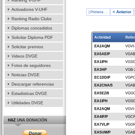
Ranking V-UHF
Activadores V-UHF
< Anterior
| Primera …
Ranking Radio Clubs
Diplomas concedidos
Solicitar Diploma PDF
Actividad
Refer
EA2AQM
VGVI
Solicitar premios
EA5AE/P
VGAB
Videos DVGE
EA1IPH
VGSG
Fotos de seguidores
EA3HP
VGB-
Noticias DVGE
EC1DD/P
VGPO
Descargar referencias
EA2CNA/5
VGAB
Estadisticas DVGE
EA5EZ/8
VGGC
EA1IPH
VGSG
Utilidades DVGE
EA2AQM
VGVI
EA4IF/P
VGCR
HAZ
UNA DONACIÓN
EA7VL/P
VGGR
EA5UM/P
VGAB