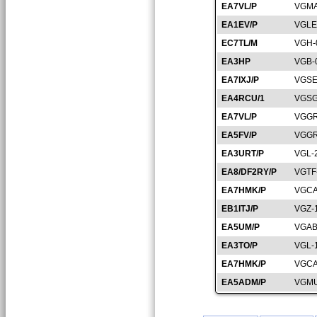
EA7VL/P
VGMA
EA1EV/P
VGLE
EC7TL/M
VGH-
EA3HP
VGB-
EA7IXJ/P
VGSE
EA4RCU/1
VGSG
EA7VL/P
VGGR
EA5FV/P
VGGR
EA3URT/P
VGL-
EA8/DF2RY/P
VGTF
EA7HMK/P
VGCA
EB1ITJ/P
VGZ-
EA5UM/P
VGAB
EA3TO/P
VGL-
EA7HMK/P
VGCA
EA5ADM/P
VGMU