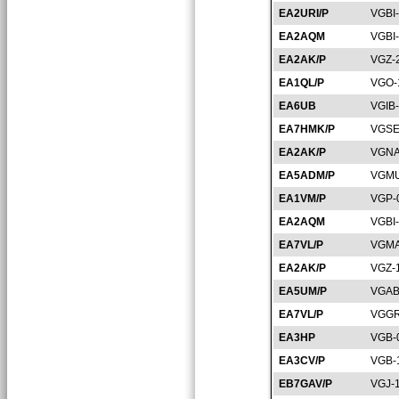
EA2URI/P
VGBI
EA2AQM
VGBI
EA2AK/P
VGZ-
EA1QL/P
VGO-
EA6UB
VGIB
EA7HMK/P
VGSE
EA2AK/P
VGNA
EA5ADM/P
VGMU
EA1VM/P
VGP-
EA2AQM
VGBI
EA7VL/P
VGMA
EA2AK/P
VGZ-
EA5UM/P
VGAB
EA7VL/P
VGGR
EA3HP
VGB-
EA3CV/P
VGB-
EB7GAV/P
VGJ-