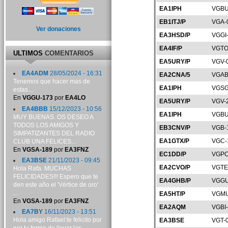
EA1IPH
VGBU
EB1ITJ/P
VGA-
Ver donaciones
EA3HSD/P
VGGI
EA4IF/P
VGTO
ULTIMOS
COMENTARIOS
EA5URY/P
VGV-
EA4ADM
28/05/2024 - 16:31
EA2CNA/5
VGAB
Tenemos que hacer mas de
EA1IPH
VGSG
estas....
En
VGGU-173
por
EA4LO
EA5URY/P
VGV-
EA4BBB
15/12/2023 - 10:56
EA1IPH
VGBU
MUY BUENAS. OS DESEO A
TODOS LOS AMIGOS Y
EB3CNV/P
VGB-
SIMPATIZANTES DEL RADIO
EA1GTX/P
VGC-
CLUB UNA FELICES...
En
VGSA-189
por
EA3FNZ
EC1DD/P
VGPO
EA3BSE
21/11/2023 - 09:45
EA2CVO/P
VGTE
Hola Rafa. MUCHAS
FELICIDADES!!! Espero que te
EA4GHB/P
VGGU
den este año el 'Vértice de oro'
...
EA5HT/P
VGMU
En
VGSA-189
por
EA3FNZ
EA2AQM
VGBI
EA7BY
16/11/2023 - 13:51
Hola amigo Rafael:te felicito por
EA3BSE
VGT-