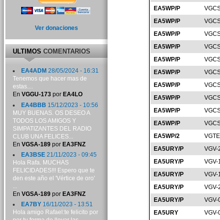
EA5WP/P
VGCS
EA5WP/P
VGCS
Ver donaciones
EA5WP/P
VGCS
EA5WP/P
VGCS
ULTIMOS
COMENTARIOS
EA5WP/P
VGCS
EA4ADM
28/05/2024 - 16:31
EA5WP/P
VGCS
Tenemos que hacer mas de
EA5WP/P
VGCS
estas....
En
VGGU-173
por
EA4LO
EA5WP/P
VGCS
EA4BBB
15/12/2023 - 10:56
EA5WP/P
VGCS
MUY BUENAS. OS DESEO A
TODOS LOS AMIGOS Y
EA5WP/P
VGCS
SIMPATIZANTES DEL RADIO
EA5WP/2
VGTE
CLUB UNA FELICES...
En
VGSA-189
por
EA3FNZ
EA5URY/P
VGV-
EA3BSE
21/11/2023 - 09:45
EA5URY/P
VGV-
Hola Rafa. MUCHAS
FELICIDADES!!! Espero que te
EA5URY/P
VGV-
den este año el 'Vértice de oro'
...
EA5URY/P
VGV-
En
VGSA-189
por
EA3FNZ
EA5URY/P
VGV-
EA7BY
16/11/2023 - 13:51
Hola amigo Rafael:te felicito por
EA5URY
VGV-