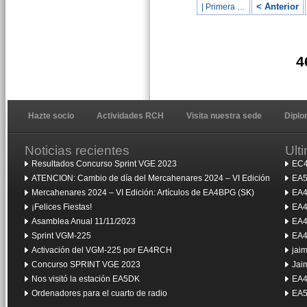
< Anterior
| Primera …
4
Hazte socio
Actividades RCH
Visita nuestra sede
Dipl
Noticias recientes
Ult
Resultados Concurso Sprint VGE 2023
EC4
ATENCION: Cambio de día del Mercahenares 2024 – VI Edición
EA5
Mercahenares 2024 – VI Edición: Artículos de EA4BPG (SK)
EA4
¡Felices Fiestas!
EA4
Asamblea Anual 11/11/2023
EA4
Sprint VGM-225
EA4
Activación del VGM-225 por EA4RCH
jai
Concurso SPRINT VGE 2023
Jai
Nos visitó la estación EA5DK
EA4
Ordenadores para el cuarto de radio
EA5