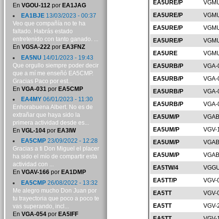
EA5URE/P
VGMU
En
VGOU-112
por
EA1JAG
EA5URE/P
VGMU
EA1BJE
13/03/2023 - 00:37
Veo que compañía no te ha
EA5URE/P
VGMU
faltado. Habrás estado
entretenido con tanto ganado. ...
EA5URE/P
VGMU
En
VGSA-222
por
EA3FNZ
EA5URE
VGMU
EA5NU
14/01/2023 - 19:43
Que orgullo siempre poder decir
EA5URB/P
VGA-
que a mí me enseñó EA5CMP.
EA5URB/P
VGA-
Gracias Paco por est...
En
VGA-031
por
EA5CMP
EA5URB/P
VGA-
EA4MY
06/01/2023 - 11:30
EA5URB/P
VGA-
Enhorabuena Albert. No es de
extrañar que haya sido la
EA5UM/P
VGAB
primera actividad desde es...
EA5UM/P
VGV-
En
VGL-104
por
EA3IW
EA5CMP
23/09/2022 - 12:28
EA5UM/P
VGAB
Gracias a ti Don Miguel el placer
EA5UM/P
VGAB
ha sido el mío de compartir esta
actividad con ...
EA5TW/4
VGGU
En
VGAV-166
por
EA1DMP
EA5TT/P
VGV-
EA5CMP
26/08/2022 - 13:32
Me alegro mucho Don Juan por
EA5TT
VGV-
tu trayectoria que poco a poco te
EA5TT
VGV-
vas superando, incl...
En
VGA-054
por
EA5IFF
EA5TT
VGV-