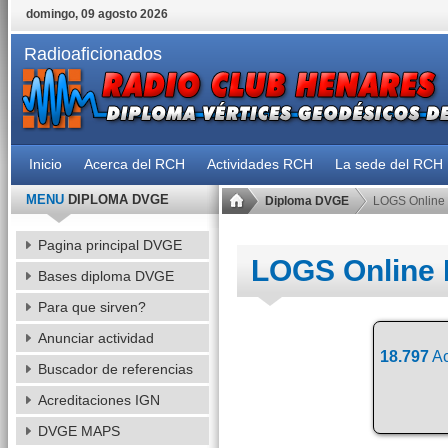
domingo, 09 agosto 2026
Radioaficionados
Inicio
Acerca del RCH
Actividades RCH
La sede del RCH
MENU
DIPLOMA DVGE
Diploma DVGE
LOGS Online
Pagina principal DVGE
LOGS Online
Bases diploma DVGE
Para que sirven?
Anunciar actividad
18.797
Ac
Buscador de referencias
Acreditaciones IGN
DVGE MAPS