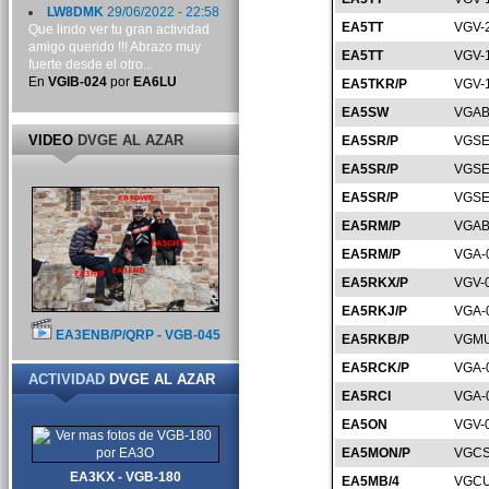
LW8DMK
29/06/2022 - 22:58
EA5TT
VGV-
Que lindo ver tu gran actividad
amigo querido !!! Abrazo muy
EA5TT
VGV-
fuerte desde el otro...
En
VGIB-024
por
EA6LU
EA5TKR/P
VGV-
EA5SW
VGAB
VIDEO
DVGE AL AZAR
EA5SR/P
VGSE
EA5SR/P
VGSE
EA5SR/P
VGSE
EA5RM/P
VGAB
EA5RM/P
VGA-
EA5RKX/P
VGV-
EA5RKJ/P
VGA-
EA3ENB/P/QRP - VGB-045
EA5RKB/P
VGMU
EA5RCK/P
VGA-
ACTIVIDAD
DVGE AL AZAR
EA5RCI
VGA-
EA5ON
VGV-
EA5MON/P
VGCS
EA3KX - VGB-180
EA5MB/4
VGCU