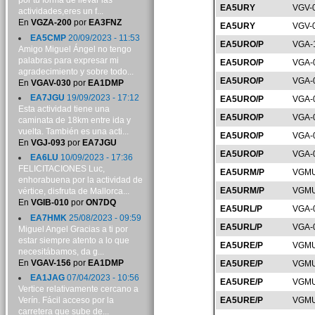
por tu forma de llevar las
EA5URY
VGV-
actividades,eres un f...
En
VGZA-200
por
EA3FNZ
EA5URY
VGV-
EA5CMP
20/09/2023 - 11:53
EA5URO/P
VGA-
Amigo Miguel Ángel no tengo
palabras para expresar mi
EA5URO/P
VGA-
agradecimiento y sobre todo...
EA5URO/P
VGA-
En
VGAV-030
por
EA1DMP
EA7JGU
19/09/2023 - 17:12
EA5URO/P
VGA-
Esta actividad tiene una
EA5URO/P
VGA-
caminata de 18km entre ida y
vuelta. También es una acti...
EA5URO/P
VGA-
En
VGJ-093
por
EA7JGU
EA5URO/P
VGA-
EA6LU
10/09/2023 - 17:36
FELICITACIONES Luc,
EA5URM/P
VGMU
enhorabuena por la actividad de
EA5URM/P
VGMU
vértice, disfruta de Mallorca...
En
VGIB-010
por
ON7DQ
EA5URL/P
VGA-
EA7HMK
25/08/2023 - 09:59
EA5URL/P
VGA-
Miguel Angel Gracias a ti por
estar siempre atento a lo que
EA5URE/P
VGMU
necesitábamos, da g...
En
VGAV-156
por
EA1DMP
EA5URE/P
VGMU
EA1JAG
07/04/2023 - 10:56
EA5URE/P
VGMU
Vertice relativamente cercano a
Verín. Fácil acceso por la
EA5URE/P
VGMU
carretera que sube de...