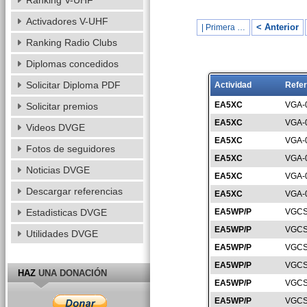
Ranking V-UHF
Activadores V-UHF
< Anterior
| Primera …
Ranking Radio Clubs
Diplomas concedidos
Solicitar Diploma PDF
Actividad
Refer
EA5XC
VGA-
Solicitar premios
EA5XC
VGA-
Videos DVGE
EA5XC
VGA-
Fotos de seguidores
EA5XC
VGA-
Noticias DVGE
EA5XC
VGA-
Descargar referencias
EA5XC
VGA-
Estadisticas DVGE
EA5WP/P
VGCS
EA5WP/P
VGCS
Utilidades DVGE
EA5WP/P
VGCS
EA5WP/P
VGCS
HAZ
UNA DONACIÓN
EA5WP/P
VGCS
EA5WP/P
VGCS