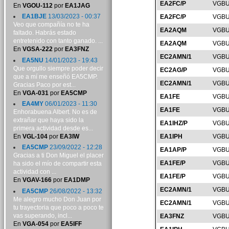
EA2FC/P
VGBU
En
VGOU-112
por
EA1JAG
EA1BJE
13/03/2023 - 00:37
EA2FC/P
VGBU
Veo que compañía no te ha
EA2AQM
VGBU
faltado. Habrás estado
entretenido con tanto ganado. ...
EA2AQM
VGBU
En
VGSA-222
por
EA3FNZ
EC2AMN/1
VGBU
EA5NU
14/01/2023 - 19:43
Que orgullo siempre poder decir
EC2AG/P
VGBU
que a mí me enseñó EA5CMP.
EC2AMN/1
VGBU
Gracias Paco por est...
En
VGA-031
por
EA5CMP
EA1FE
VGBU
EA4MY
06/01/2023 - 11:30
EA1FE
VGBU
Enhorabuena Albert. No es de
extrañar que haya sido la
EA1IHZ/P
VGBU
primera actividad desde es...
En
VGL-104
por
EA3IW
EA1IPH
VGBU
EA5CMP
23/09/2022 - 12:28
EA1AP/P
VGBU
Gracias a ti Don Miguel el placer
EA1FE/P
VGBU
ha sido el mío de compartir esta
actividad con ...
EA1FE/P
VGBU
En
VGAV-166
por
EA1DMP
EC2AMN/1
VGBU
EA5CMP
26/08/2022 - 13:32
Me alegro mucho Don Juan por
EC2AMN/1
VGBU
tu trayectoria que poco a poco te
vas superando, incl...
EA3FNZ
VGBU
En
VGA-054
por
EA5IFF