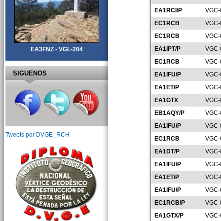
EA1RCI/P
VGC-
EC1RCB
VGC-
EC1RCB
VGC-
EA1IPT/P
VGC-
EA3FNZ - VGL-204
EC1RCB
VGC-
SIGUENOS
EA1IFU/P
VGC-
EA1ET/P
VGC-
EA1GTX
VGC-
EB1AQY/P
VGC-
EA1IFU/P
VGC-
Tweets por DVGE_RCH
EC1RCB
VGC-
EA1DT/P
VGC-
EA1IFU/P
VGC-
EA1ET/P
VGC-
EA1IFU/P
VGC-
EC1RCB/P
VGC-
EA1GTX/P
VGC-