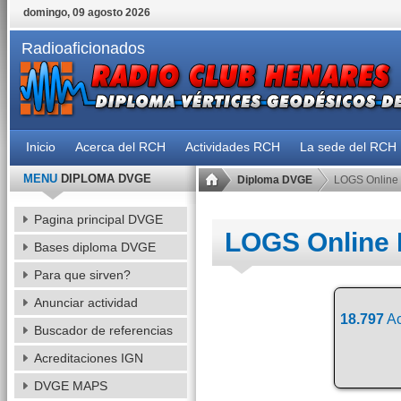
domingo, 09 agosto 2026
Radioaficionados
Inicio
Acerca del RCH
Actividades RCH
La sede del RCH
MENU
DIPLOMA DVGE
Diploma DVGE
LOGS Online
Pagina principal DVGE
LOGS Online
Bases diploma DVGE
Para que sirven?
Anunciar actividad
18.797
Ac
Buscador de referencias
Acreditaciones IGN
DVGE MAPS