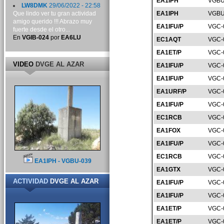
EA1IPH
VGBU
LW8DMK
29/06/2022 - 22:58
Que lindo ver tu gran actividad
EA1IPH
VGBU
amigo querido !!! Abrazo muy
EA1IFU/P
VGC-
fuerte desde el otro...
En
VGIB-024
por
EA6LU
EC1AQT
VGC-
EA1ET/P
VGC-
VIDEO
DVGE AL AZAR
EA1IFU/P
VGC-
EA1IFU/P
VGC-
EA1URF/P
VGC-
EA1IFU/P
VGC-
EC1RCB
VGC-
EA1FOX
VGC-
EA1IFU/P
VGC-
EC1RCB
VGC-
EA1IPH - VGBU-039
EA1GTX
VGC-
ACTIVIDAD
DVGE AL AZAR
EA1IFU/P
VGC-
EA1IFU/P
VGC-
EA1ET/P
VGC-
EA1ET/P
VGC-