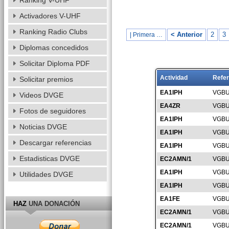
Ranking V-UHF
Activadores V-UHF
Ranking Radio Clubs
< Anterior
2
3
| Primera …
Diplomas concedidos
Solicitar Diploma PDF
Actividad
Refer
Solicitar premios
EA1IPH
VGBU
Videos DVGE
EA4ZR
VGBU
Fotos de seguidores
EA1IPH
VGBU
Noticias DVGE
EA1IPH
VGBU
Descargar referencias
EA1IPH
VGBU
Estadisticas DVGE
EC2AMN/1
VGBU
EA1IPH
VGBU
Utilidades DVGE
EA1IPH
VGBU
EA1FE
VGBU
HAZ
UNA DONACIÓN
EC2AMN/1
VGBU
EC2AMN/1
VGBU