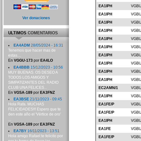
EA1IPH
VGBU
EA1IPH
VGBU
Ver donaciones
EA1IPH
VGBU
EA1IPH
VGBU
ULTIMOS
COMENTARIOS
EA1IPH
VGBU
EA4ADM
28/05/2024 - 16:31
EA1IPH
VGBU
Tenemos que hacer mas de
EA1IPH
VGBU
estas....
En
VGGU-173
por
EA4LO
EA1IPH
VGBU
EA4BBB
15/12/2023 - 10:56
EA1IPH
VGBU
MUY BUENAS. OS DESEO A
TODOS LOS AMIGOS Y
EA1IPH
VGBU
SIMPATIZANTES DEL RADIO
CLUB UNA FELICES...
EC2AMN/1
VGBU
En
VGSA-189
por
EA3FNZ
EA1IPH
VGBU
EA3BSE
21/11/2023 - 09:45
Hola Rafa. MUCHAS
EA1FE/P
VGBU
FELICIDADES!!! Espero que te
EA1FE/P
VGBU
den este año el 'Vértice de oro'
...
EA1IPH
VGBU
En
VGSA-189
por
EA3FNZ
EA1FE
VGBU
EA7BY
16/11/2023 - 13:51
Hola amigo Rafael:te felicito por
EA1FE/P
VGBU