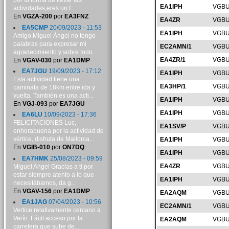
por tu forma de llevar las
EA1IPH
VGBU
actividades,eres un f...
En
VGZA-200
por
EA3FNZ
EA4ZR
VGBU
EA5CMP
20/09/2023 - 11:53
EA1IPH
VGBU
Amigo Miguel Ángel no tengo
palabras para expresar mi
EC2AMN/1
VGBU
agradecimiento y sobre todo...
EA4ZR/1
VGBU
En
VGAV-030
por
EA1DMP
EA7JGU
19/09/2023 - 17:12
EA1IPH
VGBU
Esta actividad tiene una
EA3HP/1
VGBU
caminata de 18km entre ida y
vuelta. También es una acti...
EA1IPH
VGBU
En
VGJ-093
por
EA7JGU
EA1IPH
VGBU
EA6LU
10/09/2023 - 17:36
FELICITACIONES Luc,
EA1SV/P
VGBU
enhorabuena por la actividad de
vértice, disfruta de Mallorca...
EA1IPH
VGBU
En
VGIB-010
por
ON7DQ
EA1IPH
VGBU
EA7HMK
25/08/2023 - 09:59
EA4ZR
VGBU
Miguel Angel Gracias a ti por
estar siempre atento a lo que
EA1IPH
VGBU
necesitábamos, da g...
En
VGAV-156
por
EA1DMP
EA2AQM
VGBU
EA1JAG
07/04/2023 - 10:56
EC2AMN/1
VGBU
Vertice relativamente cercano a
Verín. Fácil acceso por la
EA2AQM
VGBU
carretera que sube de...