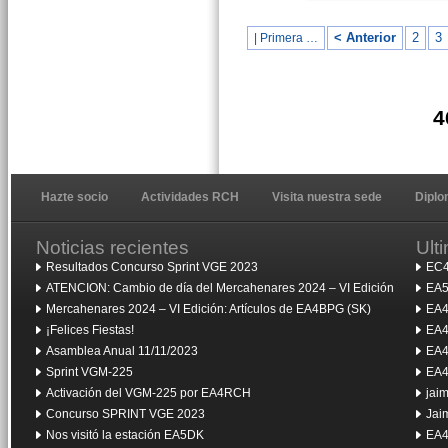
< Anterior
2
3
| Primera …
4
Hazte socio
Actividades RCH
Visita nuestra sede
Dipl
Noticias recientes
Ult
Resultados Concurso Sprint VGE 2023
EC4
ATENCION: Cambio de día del Mercahenares 2024 – VI Edición
EA5
Mercahenares 2024 – VI Edición: Artículos de EA4BPG (SK)
EA4
¡Felices Fiestas!
EA4
Asamblea Anual 11/11/2023
EA4
Sprint VGM-225
EA4
Activación del VGM-225 por EA4RCH
jai
Concurso SPRINT VGE 2023
Jai
Nos visitó la estación EA5DK
EA4