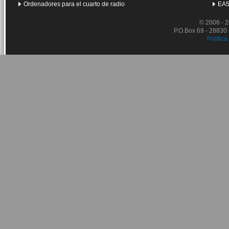
Ordenadores para el cuarto de radio
EA5
© 2006 - 
P.O.Box 69 - 28830
Política