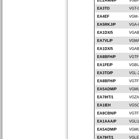
EC2AMN/P
VGBI
EA3TO
VGT-
EA4EF
VGM-
EA5RKJ/P
VGA-
EA1DX/5
VGAB
EA7VL/P
VGMA
EA1DX/5
VGAB
EA8BFH/P
VGTF
EA1FE/P
VGBU
EA3TO/P
VGL-
EA8BFH/P
VGTF
EA5ADM/P
VGMU
EA7IHT/1
VGZA
EA1IEH
VGSO
EA8CBN/P
VGTF
EA1AAA/P
VGLU
EA5ADM/P
VGMU
EA7IHT/1
VGLE