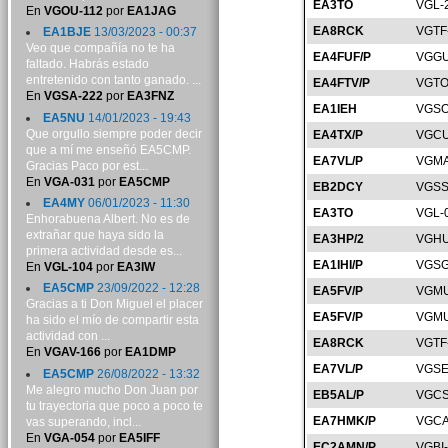
EA3TO
VGL-
En
VGOU-112
por
EA1JAG
EA8RCK
VGTF
EA1BJE
13/03/2023 - 00:37
Veo que compañía no te ha
EA4FUF/P
VGGU
faltado. Habrás estado
entretenido con tanto ganado. ...
EA4FTV/P
VGTO
En
VGSA-222
por
EA3FNZ
EA1IEH
VGSO
EA5NU
14/01/2023 - 19:43
Que orgullo siempre poder decir
EA4TX/P
VGCU
que a mí me enseñó EA5CMP.
EA7VL/P
VGMA
Gracias Paco por est...
En
VGA-031
por
EA5CMP
EB2DCY
VGSS
EA4MY
06/01/2023 - 11:30
EA3TO
VGL-
Enhorabuena Albert. No es de
extrañar que haya sido la
EA3HP/2
VGHU
primera actividad desde es...
EA1IHI/P
VGSG
En
VGL-104
por
EA3IW
EA5CMP
23/09/2022 - 12:28
EA5FV/P
VGMU
Gracias a ti Don Miguel el placer
EA5FV/P
VGMU
ha sido el mío de compartir esta
actividad con ...
EA8RCK
VGTF
En
VGAV-166
por
EA1DMP
EA7VL/P
VGSE
EA5CMP
26/08/2022 - 13:32
Me alegro mucho Don Juan por
EB5AL/P
VGCS
tu trayectoria que poco a poco te
EA7HMK/P
VGCA
vas superando, incl...
En
VGA-054
por
EA5IFF
EC2AMN/P
VGBI