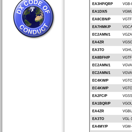
EA3HP/QRP
VGB-
EA1DX/5
VGMU
EA8CBN/P
VGTF
EA7HMK/P
VGCA
EC2AMN/1
VGZA
EA4ZR
VGSG
EA3TO
VGHU
EA8BFH/P
VGTF
EC2AMN/1
VGVA
EC2AMN/1
VGVA
EC4KW/P
VGTO
EC4KW/P
VGTO
EA2FC/P
VGSS
EA1BQR/P
VGOU
EA4ZR
VGBU
EA3TO
VGL-
EA4MY/P
VGM-