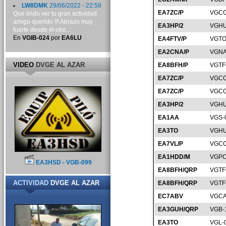
LW8DMK
29/06/2022 - 22:58
EA7ZC/P
VGCO
Que lindo ver tu gran actividad
amigo querido !!! Abrazo muy
EA3HP/2
VGHU
fuerte desde el otro...
En
VGIB-024
por
EA6LU
EA4FTV/P
VGTO
EA2CNA/P
VGNA
VIDEO
DVGE AL AZAR
EA8BFH/P
VGTF
EA7ZC/P
VGCO
EA7ZC/P
VGCO
EA3HP/2
VGHU
EA1AA
VGS-
EA3TO
VGHU
EA7VL/P
VGCO
EA1HDD/M
VGPO
EA3HSD - VGB-099
EA8BFH/QRP
VGTF
ACTIVIDAD
DVGE AL AZAR
EA8BFH/QRP
VGTF
EC7ABV
VGCA
EA3GUH/QRP
VGB-
EA3TO
VGL-