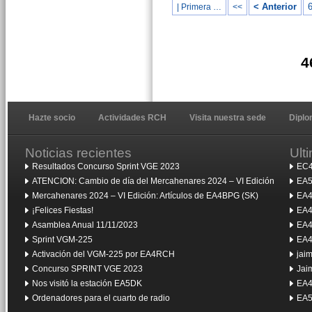
< Anterior
| Primera …
<<
4
Hazte socio
Actividades RCH
Visita nuestra sede
Dipl
Noticias recientes
Ult
Resultados Concurso Sprint VGE 2023
EC4
ATENCION: Cambio de día del Mercahenares 2024 – VI Edición
EA5
Mercahenares 2024 – VI Edición: Artículos de EA4BPG (SK)
EA4
¡Felices Fiestas!
EA4
Asamblea Anual 11/11/2023
EA4
Sprint VGM-225
EA4
Activación del VGM-225 por EA4RCH
jai
Concurso SPRINT VGE 2023
Jai
Nos visitó la estación EA5DK
EA4
Ordenadores para el cuarto de radio
EA5