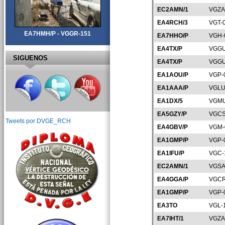
EC2AMN/1
VGZA
EA4RCH/3
VGT-
EA7HMH/P - VGGR-151
EA7HHO/P
VGH-
EA4TX/P
VGGU
SIGUENOS
EA4TX/P
VGGU
EA1AOU/P
VGP-
EA1AAA/P
VGLU
EA1DX/5
VGMU
EA5GZY/P
VGCS
Tweets por DVGE_RCH
EA4GBV/P
VGM-
EA1GMP/P
VGP-
EA1IFU/P
VGC-
EC2AMN/1
VGSA
EA4GGA/P
VGCR
EA1GMP/P
VGP-
EA3TO
VGL-
EA7IHT/1
VGZA