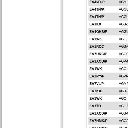
EA4MY/P
VGM-
EA4TN/P
VGGU
EA4TN/P
VGGU
EA3KX
VGB-
EA4GHB/P
VGGU
EA1WK
VGO-
EA1RCC
VGSA
EA7URC/P
VGCO
EA1AOU/P
VGP-
EA1WK
VGO-
EA2RY/P
VGVI
EA7VL/P
VGMA
EA3KX
VGB-
EA1WK
VGO-
EA3TO
VGL-
EA1AQD/P
VGS-
EA7HMK/P
VGCA