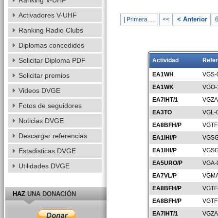
Ranking V-UHF
Activadores V-UHF
< Anterior
| Primera …
<<
Ranking Radio Clubs
Diplomas concedidos
Solicitar Diploma PDF
Actividad
Refer
EA1WH
VGS-
Solicitar premios
EA1WK
VGO-
Videos DVGE
EA7IHT/1
VGZA
Fotos de seguidores
EA3TO
VGL-
Noticias DVGE
EA8BFH/P
VGTF
Descargar referencias
EA1IHI/P
VGSG
Estadisticas DVGE
EA1IHI/P
VGSG
EA5URO/P
VGA-
Utilidades DVGE
EA7VL/P
VGMA
EA8BFH/P
VGTF
HAZ
UNA DONACIÓN
EA8BFH/P
VGTF
EA7IHT/1
VGZA