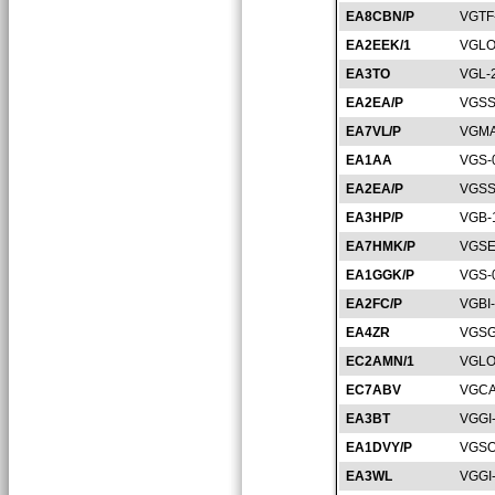
EA8CBN/P
VGTF
EA2EEK/1
VGLO
EA3TO
VGL-
EA2EA/P
VGSS
EA7VL/P
VGMA
EA1AA
VGS-
EA2EA/P
VGSS
EA3HP/P
VGB-
EA7HMK/P
VGSE
EA1GGK/P
VGS-
EA2FC/P
VGBI
EA4ZR
VGSG
EC2AMN/1
VGLO
EC7ABV
VGCA
EA3BT
VGGI
EA1DVY/P
VGSO
EA3WL
VGGI