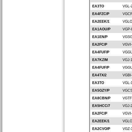
EA3TO
VGL-
EA4FZC/P
VGCR
EA2EEK/1
VGLO
EA1AOU/P
VGP-
EA1EN/P
VGSG
EA2FC/P
VGVI
EA4FUF/P
VGGU
EA7KZ/M
VGJ-
EA4FUF/P
VGGU
EA4TX/2
VGBI
EA3TO
VGL-
EA5GZY/P
VGCS
EA8CBN/P
VGTF
EA5HCC/7
VGJ-
EA2FC/P
VGVI
EA2EEK/1
VGLO
EA2CVO/P
VGZ-