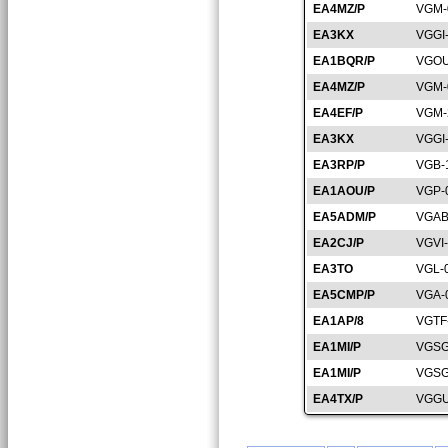
EA4MZ/P
VGM-
EA3KX
VGGI
EA1BQR/P
VGOU
EA4MZ/P
VGM-
EA4EF/P
VGM-
EA3KX
VGGI
EA3RP/P
VGB-
EA1AOU/P
VGP-
EA5ADM/P
VGAB
EA2CJ/P
VGVI
EA3TO
VGL-
EA5CMP/P
VGA-
EA1AP/8
VGTF
EA1MI/P
VGSG
EA1MI/P
VGSG
EA4TX/P
VGGU