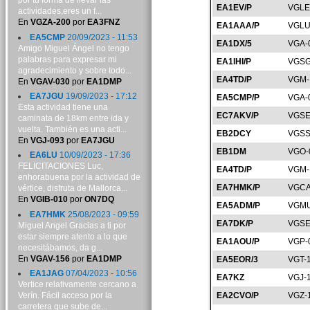
por tu forma de llevar las
EA1EV/P
VGLE
actividades,eres un f...
En
VGZA-200
por
EA3FNZ
EA1AAA/P
VGLU
EA5CMP
20/09/2023 - 11:53
EA1DX/5
VGA-
Amigo Miguel Ángel no tengo
palabras para expresar mi
EA1IHI/P
VGSG
agradecimiento y sobre todo...
EA4TD/P
VGM-
En
VGAV-030
por
EA1DMP
EA7JGU
19/09/2023 - 17:12
EA5CMP/P
VGA-
Esta actividad tiene una
EC7AKV/P
VGSE
caminata de 18km entre ida y
vuelta. También es una acti...
EB2DCY
VGSS
En
VGJ-093
por
EA7JGU
EB1DM
VGO-
EA6LU
10/09/2023 - 17:36
FELICITACIONES Luc,
EA4TD/P
VGM-
enhorabuena por la actividad de
EA7HMK/P
VGCA
vértice, disfruta de Mallorca...
En
VGIB-010
por
ON7DQ
EA5ADM/P
VGMU
EA7HMK
25/08/2023 - 09:59
EA7DK/P
VGSE
Miguel Angel Gracias a ti por
estar siempre atento a lo que
EA1AOU/P
VGP-
necesitábamos, da g...
En
VGAV-156
por
EA1DMP
EA5EOR/3
VGT-
EA1JAG
07/04/2023 - 10:56
EA7KZ
VGJ-
Vertice relativamente cercano a
Verín. Fácil acceso por la
EA2CVO/P
VGZ-
carretera que sube de...