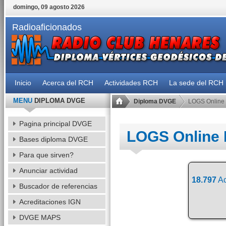
domingo, 09 agosto 2026
Radioaficionados
Inicio
Acerca del RCH
Actividades RCH
La sede del RCH
MENU
DIPLOMA DVGE
Diploma DVGE
LOGS Online
Pagina principal DVGE
LOGS Online
Bases diploma DVGE
Para que sirven?
Anunciar actividad
18.797
Ac
Buscador de referencias
Acreditaciones IGN
DVGE MAPS