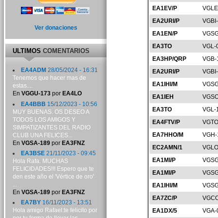
EA1EV/P
VGLE
EA2URI/P
VGBI
Ver donaciones
EA1EN/P
VGSG
EA3TO
VGL-
ULTIMOS
COMENTARIOS
EA3HP/QRP
VGB-
EA4ADM
28/05/2024 - 16:31
EA2URI/P
VGBI
Tenemos que hacer mas de
EA1IHI/M
VGSG
estas....
En
VGGU-173
por
EA4LO
EA1IEH
VGSO
EA4BBB
15/12/2023 - 10:56
EA3TO
VGL-
MUY BUENAS. OS DESEO A
TODOS LOS AMIGOS Y
EA4FTV/P
VGTO
SIMPATIZANTES DEL RADIO
EA7HHO/M
VGH-
CLUB UNA FELICES...
En
VGSA-189
por
EA3FNZ
EC2AMN/1
VGLO
EA3BSE
21/11/2023 - 09:45
EA1MI/P
VGSG
Hola Rafa. MUCHAS
FELICIDADES!!! Espero que te
EA1MI/P
VGSG
den este año el 'Vértice de oro'
...
EA1IHI/M
VGSG
En
VGSA-189
por
EA3FNZ
EA7ZC/P
VGCO
EA7BY
16/11/2023 - 13:51
Hola amigo Rafael:te felicito por
EA1DX/5
VGA-