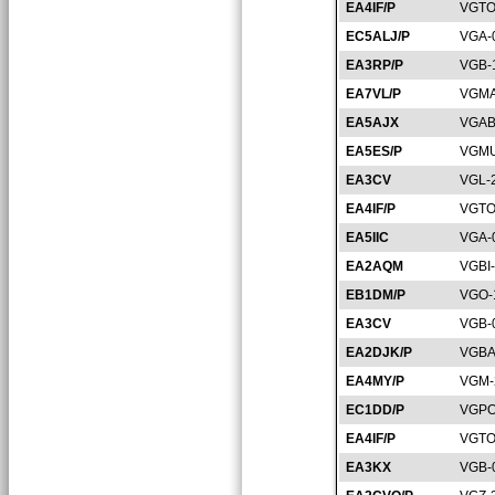
EA4IF/P
VGTO
EC5ALJ/P
VGA-
EA3RP/P
VGB-
EA7VL/P
VGMA
EA5AJX
VGAB
EA5ES/P
VGMU
EA3CV
VGL-
EA4IF/P
VGTO
EA5IIC
VGA-
EA2AQM
VGBI
EB1DM/P
VGO-
EA3CV
VGB-
EA2DJK/P
VGBA
EA4MY/P
VGM-
EC1DD/P
VGPO
EA4IF/P
VGTO
EA3KX
VGB-