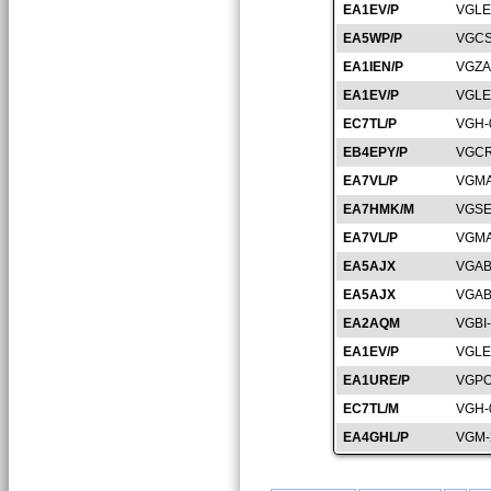
EA1EV/P
VGLE
EA5WP/P
VGCS
EA1IEN/P
VGZA
EA1EV/P
VGLE
EC7TL/P
VGH-
EB4EPY/P
VGCR
EA7VL/P
VGMA
EA7HMK/M
VGSE
EA7VL/P
VGMA
EA5AJX
VGAB
EA5AJX
VGAB
EA2AQM
VGBI
EA1EV/P
VGLE
EA1URE/P
VGPO
EC7TL/M
VGH-
EA4GHL/P
VGM-