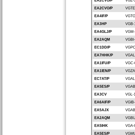
EA2CVO/P
VGZ-
EA2CVO/P
VGTE
EA4IF/P
VGTO
EA3HP
VGB-
EA4GLJ/P
VGM-
EA2AQM
VGBI
EC1DD/P
VGPO
EA7HHK/P
VGAL
EA1IFU/P
VGC-
EA1IEN/P
VGZA
EC7AT/P
VGAL
EA5ES/P
VGAB
EA3CV
VGL-
EA6AIF/P
VGIB
EA5AJX
VGAB
EA2AQM
VGBU
EA5IHK
VGA-
EA5ES/P
VGMU