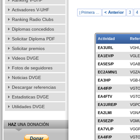
Ranking V-UHF
Activadores V-UHF
< Anterior
3
4
| Primera …
Ranking Radio Clubs
Diplomas concedidos
Solicitar Diploma PDF
Actividad
Refer
EA3URL
VGHU
Solicitar premios
EA1EV/P
VGLE
Videos DVGE
EA5ES/P
VGAB
Fotos de seguidores
EC2AMN/1
VGZA
Noticias DVGE
EA3HP
VGB-
Descargar referencias
EA4IF/P
VGTO
Estadisticas DVGE
EA4FTV
VGTO
EA1URE/P
VGPO
Utilidades DVGE
EA2LMI
VGNA
EA5EZ/P
VGMU
HAZ
UNA DONACIÓN
EA7VL/P
VGGR
EA4IF/P
VGTO