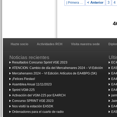
< Anterior
3
4
| Primera …
4
Hazte socio
Actividades RCH
Visita nuestra sede
Dipl
Noticias recientes
Ult
Resultados Concurso Sprint VGE 2023
EC4
ATENCION: Cambio de día del Mercahenares 2024 – VI Edición
EA5
Mercahenares 2024 – VI Edición: Artículos de EA4BPG (SK)
EA4
¡Felices Fiestas!
EA4
Asamblea Anual 11/11/2023
EA4
Sprint VGM-225
EA4
Activación del VGM-225 por EA4RCH
jai
Concurso SPRINT VGE 2023
Jai
Nos visitó la estación EA5DK
EA4
Ordenadores para el cuarto de radio
EA5