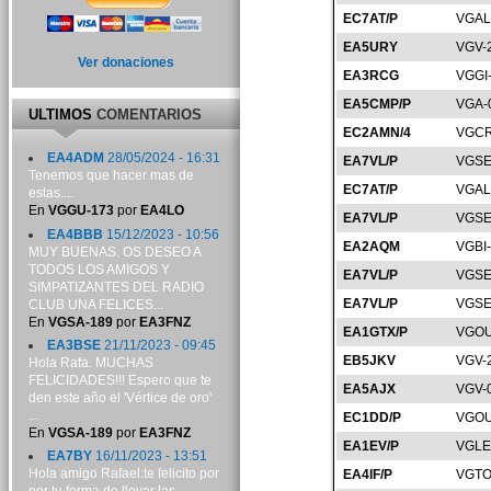
EC7AT/P
VGAL
EA5URY
VGV-
Ver donaciones
EA3RCG
VGGI
EA5CMP/P
VGA-
ULTIMOS
COMENTARIOS
EC2AMN/4
VGCR
EA4ADM
28/05/2024 - 16:31
EA7VL/P
VGSE
Tenemos que hacer mas de
EC7AT/P
VGAL
estas....
En
VGGU-173
por
EA4LO
EA7VL/P
VGSE
EA4BBB
15/12/2023 - 10:56
EA2AQM
VGBI
MUY BUENAS. OS DESEO A
TODOS LOS AMIGOS Y
EA7VL/P
VGSE
SIMPATIZANTES DEL RADIO
EA7VL/P
VGSE
CLUB UNA FELICES...
En
VGSA-189
por
EA3FNZ
EA1GTX/P
VGOU
EA3BSE
21/11/2023 - 09:45
EB5JKV
VGV-
Hola Rafa. MUCHAS
FELICIDADES!!! Espero que te
EA5AJX
VGV-
den este año el 'Vértice de oro'
...
EC1DD/P
VGOU
En
VGSA-189
por
EA3FNZ
EA1EV/P
VGLE
EA7BY
16/11/2023 - 13:51
Hola amigo Rafael:te felicito por
EA4IF/P
VGTO