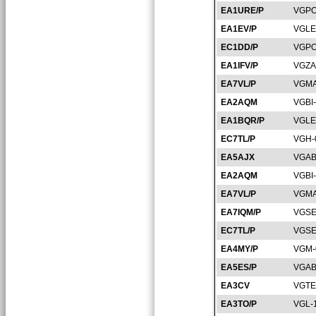
EA1URE/P
VGPO
EA1EV/P
VGLE
EC1DD/P
VGPO
EA1IFV/P
VGZA
EA7VL/P
VGMA
EA2AQM
VGBI
EA1BQR/P
VGLE
EC7TL/P
VGH-
EA5AJX
VGAB
EA2AQM
VGBI
EA7VL/P
VGMA
EA7IQM/P
VGSE
EC7TL/P
VGSE
EA4MY/P
VGM-
EA5ES/P
VGAB
EA3CV
VGTE
EA3TO/P
VGL-