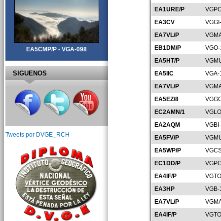
EA1URE/P
VGPO
EA3CV
VGGI
EA7VL/P
VGMA
EB1DM/P
VGO-
EA5CMP/P - VGA-098
EA5HT/P
VGMU
SIGUENOS
EA5IIC
VGA-
EA7VL/P
VGMA
EA5EZ/8
VGGC
EC2AMN/1
VGLO
EA2AQM
VGBI
Tweets por DVGE_RCH
EA5FV/P
VGMU
EA5WP/P
VGCS
EC1DD/P
VGPO
EA4IF/P
VGTO
EA3HP
VGB-
EA7VL/P
VGMA
EA4IF/P
VGTO