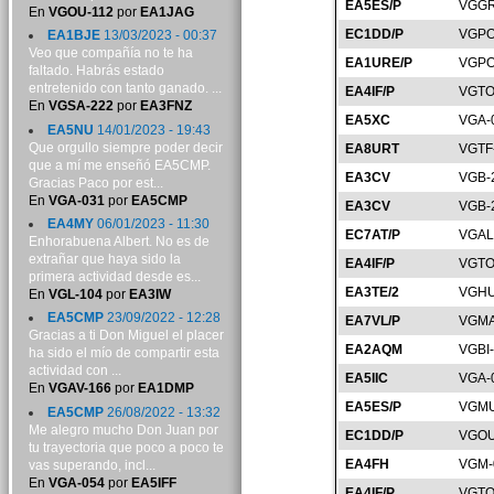
EA5ES/P
VGGR
En
VGOU-112
por
EA1JAG
EC1DD/P
VGPO
EA1BJE
13/03/2023 - 00:37
Veo que compañía no te ha
EA1URE/P
VGPO
faltado. Habrás estado
entretenido con tanto ganado. ...
EA4IF/P
VGTO
En
VGSA-222
por
EA3FNZ
EA5XC
VGA-
EA5NU
14/01/2023 - 19:43
Que orgullo siempre poder decir
EA8URT
VGTF
que a mí me enseñó EA5CMP.
EA3CV
VGB-
Gracias Paco por est...
En
VGA-031
por
EA5CMP
EA3CV
VGB-
EA4MY
06/01/2023 - 11:30
EC7AT/P
VGAL
Enhorabuena Albert. No es de
extrañar que haya sido la
EA4IF/P
VGTO
primera actividad desde es...
EA3TE/2
VGHU
En
VGL-104
por
EA3IW
EA5CMP
23/09/2022 - 12:28
EA7VL/P
VGMA
Gracias a ti Don Miguel el placer
EA2AQM
VGBI
ha sido el mío de compartir esta
actividad con ...
EA5IIC
VGA-
En
VGAV-166
por
EA1DMP
EA5ES/P
VGMU
EA5CMP
26/08/2022 - 13:32
Me alegro mucho Don Juan por
EC1DD/P
VGOU
tu trayectoria que poco a poco te
EA4FH
VGM-
vas superando, incl...
En
VGA-054
por
EA5IFF
EA4IF/P
VGTO