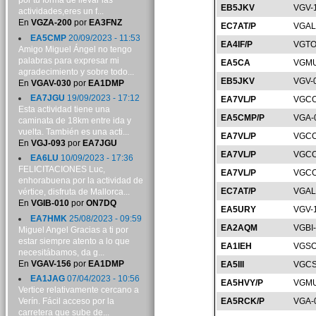
por tu forma de llevar las
EB5JKV
VGV-
actividades,eres un f...
En
VGZA-200
por
EA3FNZ
EC7AT/P
VGAL
EA5CMP
20/09/2023 - 11:53
EA4IF/P
VGTO
Amigo Miguel Ángel no tengo
palabras para expresar mi
EA5CA
VGMU
agradecimiento y sobre todo...
EB5JKV
VGV-
En
VGAV-030
por
EA1DMP
EA7JGU
19/09/2023 - 17:12
EA7VL/P
VGCO
Esta actividad tiene una
EA5CMP/P
VGA-
caminata de 18km entre ida y
vuelta. También es una acti...
EA7VL/P
VGCO
En
VGJ-093
por
EA7JGU
EA7VL/P
VGCO
EA6LU
10/09/2023 - 17:36
FELICITACIONES Luc,
EA7VL/P
VGCO
enhorabuena por la actividad de
EC7AT/P
VGAL
vértice, disfruta de Mallorca...
En
VGIB-010
por
ON7DQ
EA5URY
VGV-
EA7HMK
25/08/2023 - 09:59
EA2AQM
VGBI
Miguel Angel Gracias a ti por
estar siempre atento a lo que
EA1IEH
VGSO
necesitábamos, da g...
En
VGAV-156
por
EA1DMP
EA5III
VGCS
EA1JAG
07/04/2023 - 10:56
EA5HVY/P
VGMU
Vertice relativamente cercano a
Verín. Fácil acceso por la
EA5RCK/P
VGA-
carretera que sube de...