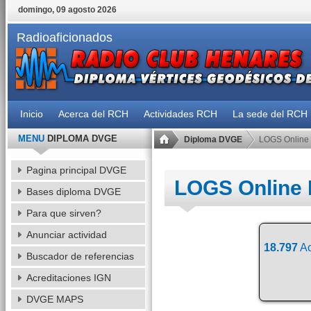
domingo, 09 agosto 2026
Radioaficionados
Inicio
Acerca del RCH
Actividades RCH
La sede del RCH
MENU
DIPLOMA DVGE
Diploma DVGE
LOGS Online
Pagina principal DVGE
LOGS Online
Bases diploma DVGE
Para que sirven?
Anunciar actividad
18.797
Ac
Buscador de referencias
Acreditaciones IGN
DVGE MAPS