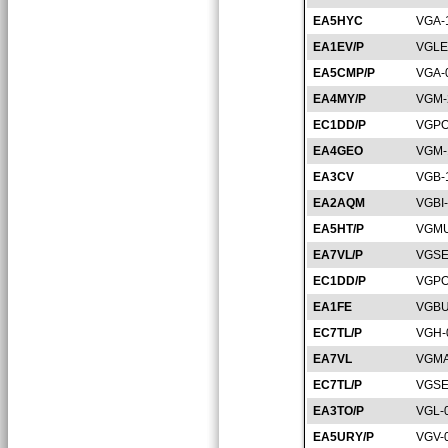
EA5HYC
VGA-
EA1EV/P
VGLE
EA5CMP/P
VGA-
EA4MY/P
VGM-
EC1DD/P
VGPO
EA4GEO
VGM-
EA3CV
VGB-
EA2AQM
VGBI
EA5HT/P
VGMU
EA7VL/P
VGSE
EC1DD/P
VGPO
EA1FE
VGBU
EC7TL/P
VGH-
EA7VL
VGMA
EC7TL/P
VGSE
EA3TO/P
VGL-
EA5URY/P
VGV-