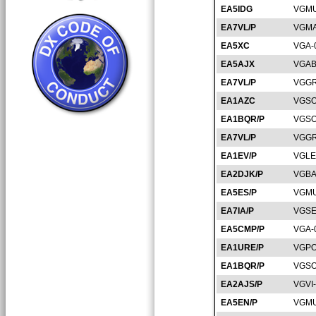
EA5IDG
VGMU
EA7VL/P
VGMA
EA5XC
VGA-
EA5AJX
VGAB
EA7VL/P
VGGR
EA1AZC
VGSO
EA1BQR/P
VGSO
EA7VL/P
VGGR
EA1EV/P
VGLE
EA2DJK/P
VGBA
EA5ES/P
VGMU
EA7IA/P
VGSE
EA5CMP/P
VGA-
EA1URE/P
VGPO
EA1BQR/P
VGSO
EA2AJS/P
VGVI
EA5EN/P
VGMU