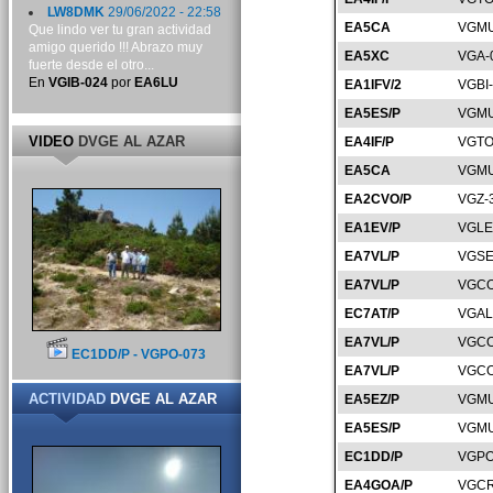
LW8DMK
29/06/2022 - 22:58
EA5CA
VGMU
Que lindo ver tu gran actividad
amigo querido !!! Abrazo muy
EA5XC
VGA-
fuerte desde el otro...
En
VGIB-024
por
EA6LU
EA1IFV/2
VGBI
EA5ES/P
VGMU
VIDEO
DVGE AL AZAR
EA4IF/P
VGTO
EA5CA
VGMU
EA2CVO/P
VGZ-
EA1EV/P
VGLE
EA7VL/P
VGSE
EA7VL/P
VGCO
EC7AT/P
VGAL
EA7VL/P
VGCO
EC1DD/P - VGPO-073
EA7VL/P
VGCO
ACTIVIDAD
DVGE AL AZAR
EA5EZ/P
VGMU
EA5ES/P
VGMU
EC1DD/P
VGPO
EA4GOA/P
VGCR