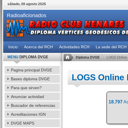
sábado, 08 agosto 2026
Radioaficionados
Inicio
Acerca del RCH
Actividades RCH
La sede del RCH
MENU
DIPLOMA DVGE
Diploma DVGE
LOGS Online
Pagina principal DVGE
LOGS Online
Bases diploma DVGE
Para que sirven?
Anunciar actividad
18.797
Ac
Buscador de referencias
Acreditaciones IGN
DVGE MAPS