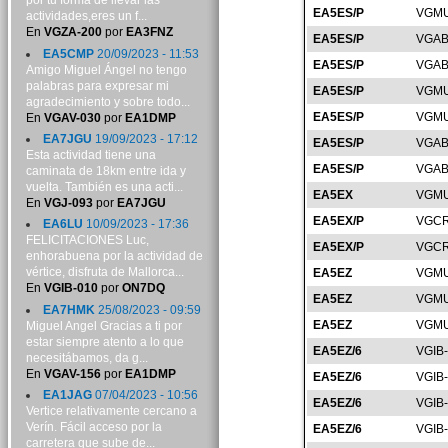
por tu forma de llevar las
EA5ES/P
VGMU
actividades,eres un f...
En
VGZA-200
por
EA3FNZ
EA5ES/P
VGAB
EA5CMP
20/09/2023 - 11:53
EA5ES/P
VGAB
Amigo Miguel Ángel no tengo
palabras para expresar mi
EA5ES/P
VGMU
agradecimiento y sobre todo...
EA5ES/P
VGMU
En
VGAV-030
por
EA1DMP
EA7JGU
19/09/2023 - 17:12
EA5ES/P
VGAB
Esta actividad tiene una
EA5ES/P
VGAB
caminata de 18km entre ida y
vuelta. También es una acti...
EA5EX
VGMU
En
VGJ-093
por
EA7JGU
EA5EX/P
VGCR
EA6LU
10/09/2023 - 17:36
FELICITACIONES Luc,
EA5EX/P
VGCR
enhorabuena por la actividad de
vértice, disfruta de Mallorca...
EA5EZ
VGMU
En
VGIB-010
por
ON7DQ
EA5EZ
VGMU
EA7HMK
25/08/2023 - 09:59
EA5EZ
VGMU
Miguel Angel Gracias a ti por
estar siempre atento a lo que
EA5EZ/6
VGIB
necesitábamos, da g...
En
VGAV-156
por
EA1DMP
EA5EZ/6
VGIB
EA1JAG
07/04/2023 - 10:56
EA5EZ/6
VGIB
Vertice relativamente cercano a
Verín. Fácil acceso por la
EA5EZ/6
VGIB
carretera que sube de...