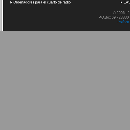
Ordenadores para el cuarto de radio
EA5
© 2006 - 
P.O.Box 69 - 28830
Política