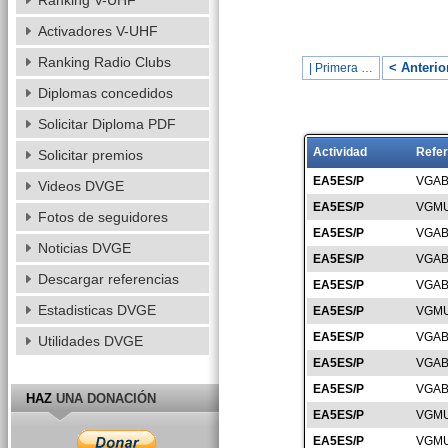
Ranking V-UHF
Activadores V-UHF
Ranking Radio Clubs
< Anterio
| Primera …
Diplomas concedidos
Solicitar Diploma PDF
Actividad
Refer
Solicitar premios
EA5ES/P
VGAB
Videos DVGE
EA5ES/P
VGMU
Fotos de seguidores
EA5ES/P
VGAB
Noticias DVGE
EA5ES/P
VGAB
Descargar referencias
EA5ES/P
VGAB
Estadisticas DVGE
EA5ES/P
VGMU
EA5ES/P
VGAB
Utilidades DVGE
EA5ES/P
VGAB
EA5ES/P
VGAB
HAZ
UNA DONACIÓN
EA5ES/P
VGMU
EA5ES/P
VGMU