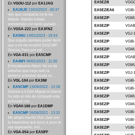
EA5EZ/8
VGGC
En
VGOU-112
por
EA1JAG
EA1BJE
13/03/2023 - 00:37
EA5EZ/EA6
VGIB
Veo que compañía no te ha
EA5EZ/P
VGMU
faltado. Habrás estado
entretenido con tanto ganado. ...
EA5EZ/P
VGAB
En
VGSA-222
por
EA3FNZ
EA5EZ/P
VGJ-
EA5NU
14/01/2023 - 19:43
Que orgullo siempre poder decir
EA5EZ/P
VGIB
que a mí me enseñó EA5CMP.
EA5EZ/P
VGMU
Gracias Paco por est...
En
VGA-031
por
EA5CMP
EA5EZ/P
VGAB
EA4MY
06/01/2023 - 11:30
EA5EZ/P
VGMU
Enhorabuena Albert. No es de
extrañar que haya sido la
EA5EZ/P
VGJ-
primera actividad desde es...
En
VGL-104
por
EA3IW
EA5EZ/P
VGIB
EA5CMP
23/09/2022 - 12:28
EA5EZ/P
VGIB
Gracias a ti Don Miguel el placer
EA5EZ/P
VGMU
ha sido el mío de compartir esta
actividad con ...
EA5EZ/P
VGMU
En
VGAV-166
por
EA1DMP
EA5EZ/P
VGIB
EA5CMP
26/08/2022 - 13:32
Me alegro mucho Don Juan por
EA5EZ/P
VGIB
tu trayectoria que poco a poco te
vas superando, incl...
EA5EZ/P
VGIB
En
VGA-054
por
EA5IFF