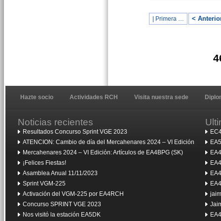
< Anterio
| Primera …
4
Hazte socio
Actividades RCH
Visita nuestra sede
Dipl
Noticias recientes
Ult
Resultados Concurso Sprint VGE 2023
EC4
ATENCION: Cambio de día del Mercahenares 2024 – VI Edición
EA5
Mercahenares 2024 – VI Edición: Artículos de EA4BPG (SK)
EA4
¡Felices Fiestas!
EA4
Asamblea Anual 11/11/2023
EA4
Sprint VGM-225
EA4
Activación del VGM-225 por EA4RCH
jai
Concurso SPRINT VGE 2023
Jai
Nos visitó la estación EA5DK
EA4