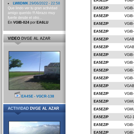
EA5EZ/P
VGIB
LW8DMK
29/06/2022 - 22:58
Que lindo ver tu gran actividad
EA5EZ/P
VGIB
amigo querido !!! Abrazo muy
EA5EZ/P
VGIB
fuerte desde el otro...
En
VGIB-024
por
EA6LU
EA5EZ/P
VGIB
EA5EZ/P
VGIB
VIDEO
DVGE AL AZAR
EA5EZ/P
VGAB
EA5EZ/P
VGAB
EA5EZ/P
VGIB
EA5EZ/P
VGIB
EA5EZ/P
VGIB
EA5EZ/P
VGIB
EA5EZ/P
VGAB
EA5EZ/P
VGIB
EA4SE - VGCR-138
EA5EZ/P
VGMU
ACTIVIDAD
DVGE AL AZAR
EA5EZ/P
VGMU
EA5EZ/P
VGJ-
EA5EZ/P
VGIB
EA5EZ/P
VGIB