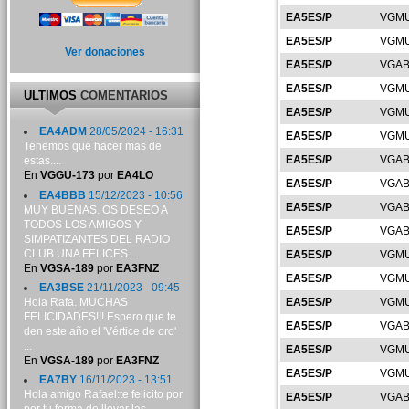
EA5ES/P
VGMU
EA5ES/P
VGMU
Ver donaciones
EA5ES/P
VGAB
EA5ES/P
VGMU
ULTIMOS
COMENTARIOS
EA5ES/P
VGMU
EA4ADM
28/05/2024 - 16:31
EA5ES/P
VGMU
Tenemos que hacer mas de
EA5ES/P
VGAB
estas....
En
VGGU-173
por
EA4LO
EA5ES/P
VGAB
EA4BBB
15/12/2023 - 10:56
EA5ES/P
VGAB
MUY BUENAS. OS DESEO A
TODOS LOS AMIGOS Y
EA5ES/P
VGAB
SIMPATIZANTES DEL RADIO
CLUB UNA FELICES...
EA5ES/P
VGMU
En
VGSA-189
por
EA3FNZ
EA5ES/P
VGMU
EA3BSE
21/11/2023 - 09:45
Hola Rafa. MUCHAS
EA5ES/P
VGMU
FELICIDADES!!! Espero que te
EA5ES/P
VGAB
den este año el 'Vértice de oro'
...
EA5ES/P
VGMU
En
VGSA-189
por
EA3FNZ
EA5ES/P
VGMU
EA7BY
16/11/2023 - 13:51
Hola amigo Rafael:te felicito por
EA5ES/P
VGAB