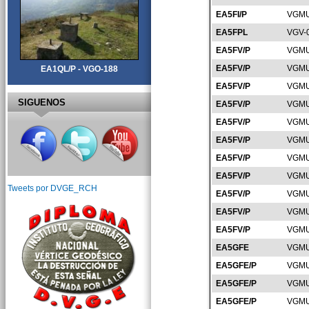
EA5FI/P
VGMU
EA5FPL
VGV-
EA5FV/P
VGMU
EA5FV/P
VGMU
EA1QL/P - VGO-188
EA5FV/P
VGMU
SIGUENOS
EA5FV/P
VGMU
EA5FV/P
VGMU
EA5FV/P
VGMU
EA5FV/P
VGMU
EA5FV/P
VGMU
Tweets por DVGE_RCH
EA5FV/P
VGMU
EA5FV/P
VGMU
EA5FV/P
VGMU
EA5GFE
VGMU
EA5GFE/P
VGMU
EA5GFE/P
VGMU
EA5GFE/P
VGMU