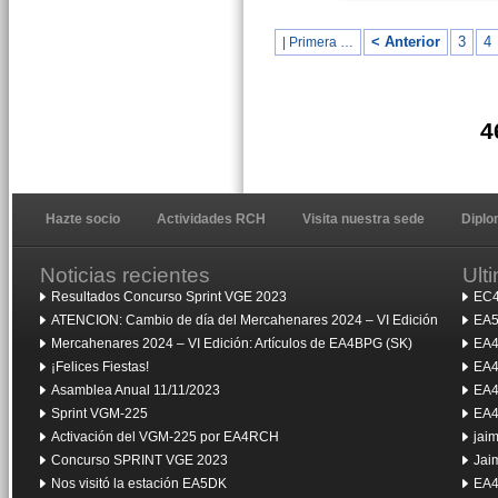
< Anterior
3
4
| Primera …
4
Hazte socio
Actividades RCH
Visita nuestra sede
Dipl
Noticias recientes
Ult
Resultados Concurso Sprint VGE 2023
EC4
ATENCION: Cambio de día del Mercahenares 2024 – VI Edición
EA5
Mercahenares 2024 – VI Edición: Artículos de EA4BPG (SK)
EA4
¡Felices Fiestas!
EA4
Asamblea Anual 11/11/2023
EA4
Sprint VGM-225
EA4
Activación del VGM-225 por EA4RCH
jai
Concurso SPRINT VGE 2023
Jai
Nos visitó la estación EA5DK
EA4