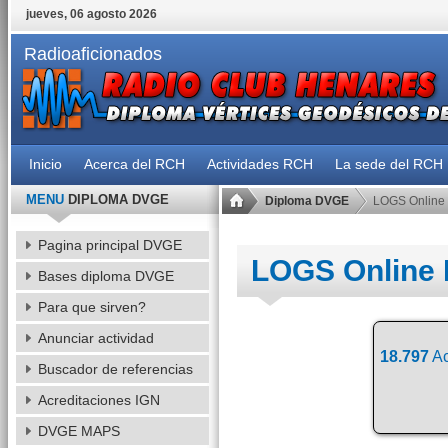
jueves, 06 agosto 2026
Radioaficionados
Inicio
Acerca del RCH
Actividades RCH
La sede del RCH
MENU
DIPLOMA DVGE
Diploma DVGE
LOGS Online
Pagina principal DVGE
LOGS Online
Bases diploma DVGE
Para que sirven?
Anunciar actividad
18.797
Ac
Buscador de referencias
Acreditaciones IGN
DVGE MAPS