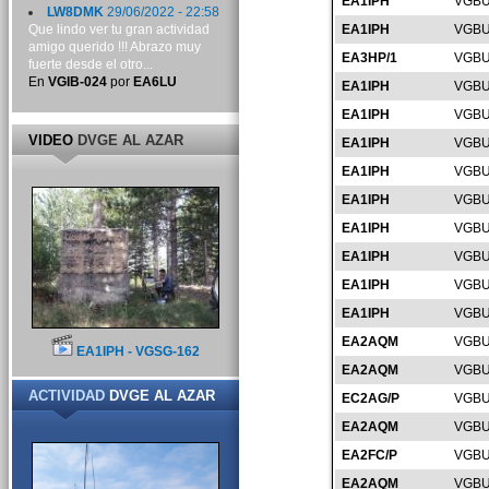
EA1IPH
VGBU
LW8DMK
29/06/2022 - 22:58
Que lindo ver tu gran actividad
EA1IPH
VGBU
amigo querido !!! Abrazo muy
EA3HP/1
VGBU
fuerte desde el otro...
En
VGIB-024
por
EA6LU
EA1IPH
VGBU
EA1IPH
VGBU
VIDEO
DVGE AL AZAR
EA1IPH
VGBU
EA1IPH
VGBU
EA1IPH
VGBU
EA1IPH
VGBU
EA1IPH
VGBU
EA1IPH
VGBU
EA1IPH
VGBU
EA2AQM
VGBU
EA1IPH - VGSG-162
EA2AQM
VGBU
ACTIVIDAD
DVGE AL AZAR
EC2AG/P
VGBU
EA2AQM
VGBU
EA2FC/P
VGBU
EA2AQM
VGBU