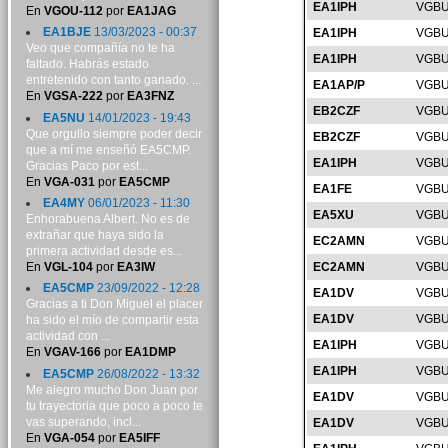
EA1IPH
VGBU
En
VGOU-112
por
EA1JAG
EA1BJE
13/03/2023 - 00:37
EA1IPH
VGBU
Veo que compañía no te ha
EA1IPH
VGBU
faltado. Habrás estado
entretenido con tanto ganado. ...
EA1AP/P
VGBU
En
VGSA-222
por
EA3FNZ
EB2CZF
VGBU
EA5NU
14/01/2023 - 19:43
Que orgullo siempre poder decir
EB2CZF
VGBU
que a mí me enseñó EA5CMP.
EA1IPH
VGBU
Gracias Paco por est...
En
VGA-031
por
EA5CMP
EA1FE
VGBU
EA4MY
06/01/2023 - 11:30
EA5XU
VGBU
Enhorabuena Albert. No es de
extrañar que haya sido la
EC2AMN
VGBU
primera actividad desde es...
En
VGL-104
por
EA3IW
EC2AMN
VGBU
EA5CMP
23/09/2022 - 12:28
EA1DV
VGBU
Gracias a ti Don Miguel el placer
EA1DV
VGBU
ha sido el mío de compartir esta
actividad con ...
EA1IPH
VGBU
En
VGAV-166
por
EA1DMP
EA1IPH
VGBU
EA5CMP
26/08/2022 - 13:32
Me alegro mucho Don Juan por
EA1DV
VGBU
tu trayectoria que poco a poco te
vas superando, incl...
EA1DV
VGBU
En
VGA-054
por
EA5IFF