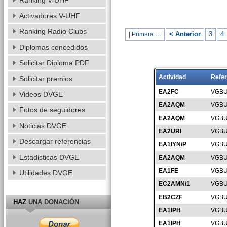
Ranking V-UHF
Activadores V-UHF
Ranking Radio Clubs
< Anterior
3
4
| Primera …
Diplomas concedidos
Solicitar Diploma PDF
Actividad
Refer
Solicitar premios
EA2FC
VGBU
Videos DVGE
EA2AQM
VGBU
Fotos de seguidores
EA2AQM
VGBU
Noticias DVGE
EA2URI
VGBU
Descargar referencias
EA1IYN/P
VGBU
Estadisticas DVGE
EA2AQM
VGBU
EA1FE
VGBU
Utilidades DVGE
EC2AMN/1
VGBU
EB2CZF
VGBU
HAZ
UNA DONACIÓN
EA1IPH
VGBU
EA1IPH
VGBU