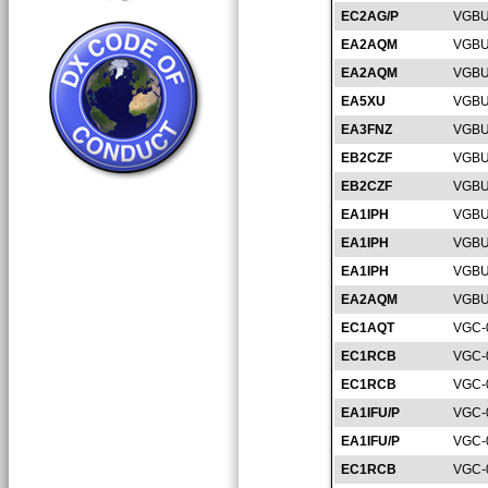
EC2AG/P
VGBU
EA2AQM
VGBU
EA2AQM
VGBU
EA5XU
VGBU
EA3FNZ
VGBU
EB2CZF
VGBU
EB2CZF
VGBU
EA1IPH
VGBU
EA1IPH
VGBU
EA1IPH
VGBU
EA2AQM
VGBU
EC1AQT
VGC-
EC1RCB
VGC-
EC1RCB
VGC-
EA1IFU/P
VGC-
EA1IFU/P
VGC-
EC1RCB
VGC-