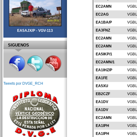
EC2AMN
VGBU
EC2AG
VGBU
EA1BA/P
VGBU
EA3FNZ
VGBU
EA5AJX/P - VGV-113
EC2AMN
VGBU
SIGUENOS
EC2AMN
VGBU
EA5IKP/1
VGBU
EC2AMN/1
VGBU
EA1IHZ/P
VGBU
EA1FE
VGBU
Tweets por DVGE_RCH
EA5XU
VGBU
EB2CZF
VGBU
EA1DV
VGBU
EA1DV
VGBU
EC2AMN
VGBU
EA1IPH
VGBU
EA1IPH
VGBU