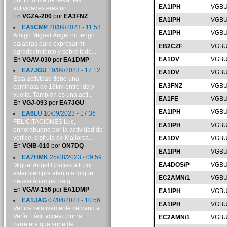
por tu forma de llevar las
EA1IPH
VGBU
actividades,eres un f...
En
VGZA-200
por
EA3FNZ
EA1IPH
VGBU
EA5CMP
20/09/2023 - 11:53
EA1IPH
VGBU
Amigo Miguel Ángel no tengo
palabras para expresar mi
EB2CZF
VGBU
agradecimiento y sobre todo...
EA1DV
VGBU
En
VGAV-030
por
EA1DMP
EA7JGU
19/09/2023 - 17:12
EA1DV
VGBU
Esta actividad tiene una
EA3FNZ
VGBU
caminata de 18km entre ida y
vuelta. También es una acti...
EA1FE
VGBU
En
VGJ-093
por
EA7JGU
EA1IPH
VGBU
EA6LU
10/09/2023 - 17:36
FELICITACIONES Luc,
EA1IPH
VGBU
enhorabuena por la actividad de
vértice, disfruta de Mallorca...
EA1DV
VGBU
En
VGIB-010
por
ON7DQ
EA1IPH
VGBU
EA7HMK
25/08/2023 - 09:59
EA4DOS/P
VGBU
Miguel Angel Gracias a ti por
estar siempre atento a lo que
EC2AMN/1
VGBU
necesitábamos, da g...
En
VGAV-156
por
EA1DMP
EA1IPH
VGBU
EA1JAG
07/04/2023 - 10:56
EA1IPH
VGBU
Vertice relativamente cercano a
Verín. Fácil acceso por la
EC2AMN/1
VGBU
carretera que sube de...