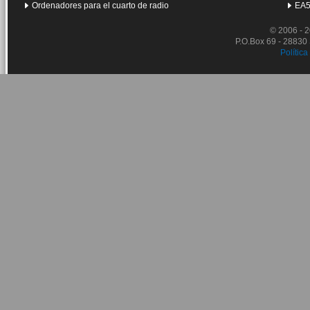
Ordenadores para el cuarto de radio
EA5
© 2006 - 
P.O.Box 69 - 28830
Política