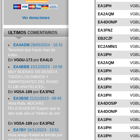
EA1IPH
VGBU
EA2AQM
VGBU
Ver donaciones
EA4DON/P
VGBU
EA3FNZ
VGBU
ULTIMOS
COMENTARIOS
EB2CZF
VGBU
EA4ADM
28/05/2024 - 16:31
EC2AMN/1
VGBU
Tenemos que hacer mas de
EA1IPH
VGBU
estas....
En
VGGU-173
por
EA4LO
EA2AQM
VGBU
EA4BBB
15/12/2023 - 10:56
EA1IPH
VGBU
MUY BUENAS. OS DESEO A
TODOS LOS AMIGOS Y
EA1IPH
VGBU
SIMPATIZANTES DEL RADIO
CLUB UNA FELICES...
EA1IPH
VGBU
En
VGSA-189
por
EA3FNZ
EA1IPH
VGBU
EA3BSE
21/11/2023 - 09:45
Hola Rafa. MUCHAS
EA4DOS/P
VGBU
FELICIDADES!!! Espero que te
EA4DON/P
VGBU
den este año el 'Vértice de oro'
...
EA1IPH
VGBU
En
VGSA-189
por
EA3FNZ
EA1IPH
VGBU
EA7BY
16/11/2023 - 13:51
Hola amigo Rafael:te felicito por
EA1IPH
VGBU