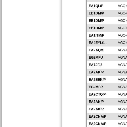
EA1QL/P
VGO-
EB1DM/P
VGO-
EB1DM/P
VGO-
EB1DM/P
VGO-
EA1ITM/P
VGO-
EA4EYL/1
VGO-
EA2AQM
VGNA
EG2MFU
VGNA
EA7JF/2
VGNA
EA2AK/P
VGNA
EA2EEK/P
VGNA
EG2MFR
VGNA
EA2CTQ/P
VGNA
EA2AK/P
VGNA
EA2AK/P
VGNA
EA2CNA/P
VGNA
EA2CNA/P
VGNA