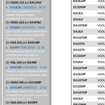
EA1ILV/P
VGOU
En
VGOU-112
por
EA1JAG
EC1DD/P
VGOU
EA1BJE
13/03/2023 - 00:37
Veo que compañía no te ha
EA1ILV
VGOU
faltado. Habrás estado
entretenido con tanto ganado. ...
EA1ILV
VGOU
En
VGSA-222
por
EA3FNZ
EA1GTX/P
VGOU
EA5NU
14/01/2023 - 19:43
Que orgullo siempre poder decir
EA1ILV
VGOU
que a mí me enseñó EA5CMP.
EA1GTX/P
VGOU
Gracias Paco por est...
En
VGA-031
por
EA5CMP
EA1GTX
VGOU
EA4MY
06/01/2023 - 11:30
EA1GTX
VGOU
Enhorabuena Albert. No es de
extrañar que haya sido la
EC1DD/P
VGOU
primera actividad desde es...
EA1ILV
VGOU
En
VGL-104
por
EA3IW
EA5CMP
23/09/2022 - 12:28
EA1GTX/P
VGOU
Gracias a ti Don Miguel el placer
EA1ILV/P
VGOU
ha sido el mío de compartir esta
actividad con ...
EA1GTX/P
VGOU
En
VGAV-166
por
EA1DMP
EC1DD/P
VGOU
EA5CMP
26/08/2022 - 13:32
Me alegro mucho Don Juan por
EA1GTX/P
VGOU
tu trayectoria que poco a poco te
EA1ILV
VGOU
vas superando, incl...
En
VGA-054
por
EA5IFF
EB1DM/P
VGO-