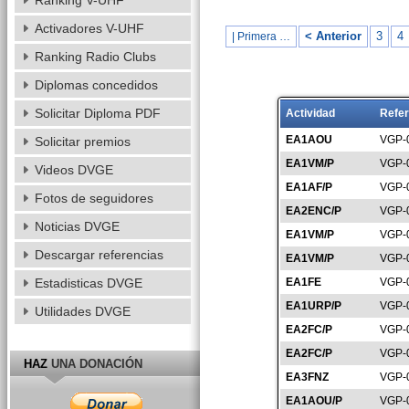
Ranking V-UHF
Activadores V-UHF
< Anterior
3
4
| Primera …
Ranking Radio Clubs
Diplomas concedidos
Solicitar Diploma PDF
Actividad
Refer
EA1AOU
VGP-
Solicitar premios
EA1VM/P
VGP-
Videos DVGE
EA1AF/P
VGP-
Fotos de seguidores
EA2ENC/P
VGP-
Noticias DVGE
EA1VM/P
VGP-
Descargar referencias
EA1VM/P
VGP-
Estadisticas DVGE
EA1FE
VGP-
EA1URP/P
VGP-
Utilidades DVGE
EA2FC/P
VGP-
EA2FC/P
VGP-
HAZ
UNA DONACIÓN
EA3FNZ
VGP-
EA1AOU/P
VGP-