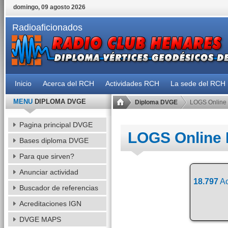
domingo, 09 agosto 2026
Radioaficionados
Inicio
Acerca del RCH
Actividades RCH
La sede del RCH
MENU
DIPLOMA DVGE
Diploma DVGE
LOGS Online
Pagina principal DVGE
LOGS Online
Bases diploma DVGE
Para que sirven?
Anunciar actividad
18.797
Ac
Buscador de referencias
Acreditaciones IGN
DVGE MAPS