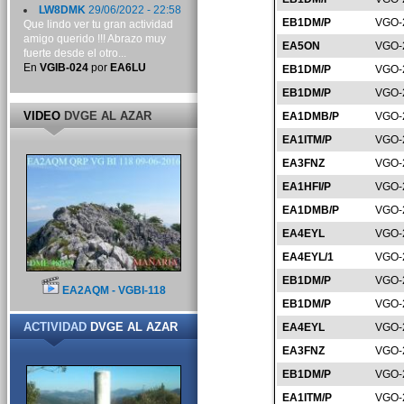
LW8DMK
29/06/2022 - 22:58
EB1DM/P
VGO-
Que lindo ver tu gran actividad
amigo querido !!! Abrazo muy
EA5ON
VGO-
fuerte desde el otro...
En
VGIB-024
por
EA6LU
EB1DM/P
VGO-
EB1DM/P
VGO-
VIDEO
DVGE AL AZAR
EA1DMB/P
VGO-
EA1ITM/P
VGO-
EA3FNZ
VGO-
EA1HFI/P
VGO-
EA1DMB/P
VGO-
EA4EYL
VGO-
EA4EYL/1
VGO-
EB1DM/P
VGO-
EA2AQM - VGBI-118
EB1DM/P
VGO-
ACTIVIDAD
DVGE AL AZAR
EA4EYL
VGO-
EA3FNZ
VGO-
EB1DM/P
VGO-
EA1ITM/P
VGO-