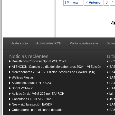
< Anterior
3
4
| Primera …
4
Hazte socio
Actividades RCH
Visita nuestra sede
Dipl
Noticias recientes
Ult
Resultados Concurso Sprint VGE 2023
EC4
ATENCION: Cambio de día del Mercahenares 2024 – VI Edición
EA5
Mercahenares 2024 – VI Edición: Artículos de EA4BPG (SK)
EA4
¡Felices Fiestas!
EA4
Asamblea Anual 11/11/2023
EA4
Sprint VGM-225
EA4
Activación del VGM-225 por EA4RCH
jai
Concurso SPRINT VGE 2023
Jai
Nos visitó la estación EA5DK
EA4
Ordenadores para el cuarto de radio
EA5