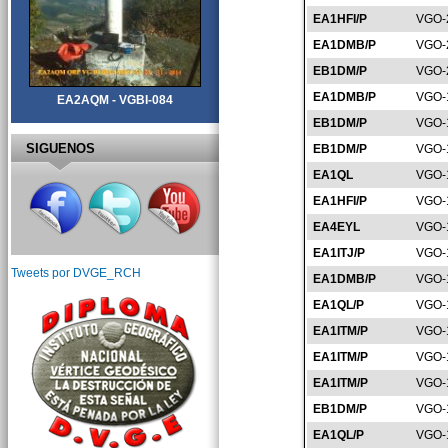
EA1HFI/P
VGO-
EA1DMB/P
VGO-
EB1DM/P
VGO-
EA1DMB/P
VGO-
EA2AQM - VGBI-084
EB1DM/P
VGO-
SIGUENOS
EB1DM/P
VGO-
EA1QL
VGO-
EA1HFI/P
VGO-
EA4EYL
VGO-
EA1ITJ/P
VGO-
Tweets por DVGE_RCH
EA1DMB/P
VGO-
EA1QL/P
VGO-
EA1ITM/P
VGO-
EA1ITM/P
VGO-
EA1ITM/P
VGO-
EB1DM/P
VGO-
EA1QL/P
VGO-