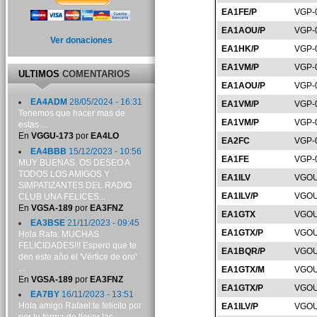
EA1FE/P
VGP-
EA1AOU/P
VGP-
Ver donaciones
EA1HK/P
VGP-
EA1VM/P
VGP-
ULTIMOS
COMENTARIOS
EA1AOU/P
VGP-
EA4ADM
28/05/2024 - 16:31
EA1VM/P
VGP-
Tenemos que hacer mas de
EA1VM/P
VGP-
estas....
En
VGGU-173
por
EA4LO
EA2FC
VGP-
EA4BBB
15/12/2023 - 10:56
EA1FE
VGP-
MUY BUENAS. OS DESEO A
TODOS LOS AMIGOS Y
EA1ILV
VGOU
SIMPATIZANTES DEL RADIO
EA1ILV/P
VGOU
CLUB UNA FELICES...
En
VGSA-189
por
EA3FNZ
EA1GTX
VGOU
EA3BSE
21/11/2023 - 09:45
EA1GTX/P
VGOU
Hola Rafa. MUCHAS
FELICIDADES!!! Espero que te
EA1BQR/P
VGOU
den este año el 'Vértice de oro'
...
EA1GTX/M
VGOU
En
VGSA-189
por
EA3FNZ
EA1GTX/P
VGOU
EA7BY
16/11/2023 - 13:51
Hola amigo Rafael:te felicito por
EA1ILV/P
VGOU