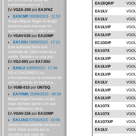
por tu forma de llevar las
EA1BQR/P
VGOU
actividades,eres un f...
En
VGZA-200
por
EA3FNZ
EA1ILV
VGOU
EA5CMP
20/09/2023 - 11:53
EA1ILV
VGOU
Amigo Miguel Ángel no tengo
palabras para expresar mi
EA1ILV/P
VGOU
agradecimiento y sobre todo...
EA1ILV/P
VGOU
En
VGAV-030
por
EA1DMP
EA7JGU
19/09/2023 - 17:12
EC1DD/P
VGOU
Esta actividad tiene una
EA1GTX
VGOU
caminata de 18km entre ida y
vuelta. También es una acti...
EA1ILV/P
VGOU
En
VGJ-093
por
EA7JGU
EA1ILV/P
VGOU
EA6LU
10/09/2023 - 17:36
FELICITACIONES Luc,
EA1ILV/P
VGOU
enhorabuena por la actividad de
EA1ILV
VGOU
vértice, disfruta de Mallorca...
En
VGIB-010
por
ON7DQ
EA1ILV/P
VGOU
EA7HMK
25/08/2023 - 09:59
EA1ILV/P
VGOU
Miguel Angel Gracias a ti por
estar siempre atento a lo que
EA1GTX
VGOU
necesitábamos, da g...
En
VGAV-156
por
EA1DMP
EA1GTX
VGOU
EA1JAG
07/04/2023 - 10:56
EA1GTX/P
VGOU
Vertice relativamente cercano a
Verín. Fácil acceso por la
EA1ILV
VGOU
carretera que sube de...